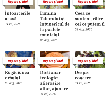
Repere și idei
Repere și idei
Repere și idei
Întoarcerile
Lumina
Ceea ce
acasă
Taborului și
suntem, către
întunericul de
cei ce putem fi
31 Iul, 2026
la poalele
02 Aug, 2026
muntelui
06 Aug, 2026
Repere și idei
Repere și idei
Repere și idei
Rugăciunea
Dicționar
Despre
orbului
teologic:
coacere
afierosire,
05 Aug, 2026
31 Iul, 2026
altar, ajunare
31 Iul, 2026