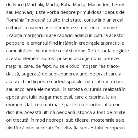
de Nord (Martinki, Marta, Baba Marta, Martinden, Letnik
sau Monyaci). Este vorba despre primul dosar depus de
România împreună cu alte trei state, conturând un areal
cultural cu numeroase elemente și moșteniri comune.
Tradiția mărțișorului are rădăcini adânci în cultura acestor
popoare, elementul fiind întâlnit în credințele și practicile
comunităților din mediile rural și urban. Referitor la originile
acestui element au fost puse în discuție două ipoteze
majore, care, de fapt, nu se exclud: moște­nirea traco-
dacică, sugerată de suprapunerea ariei de practicare a
acestei tradiții peste nucleul spațiului cultural traco-dacic,
sau ancorarea elementului în sinteza culturală realizată în
epoca țaratului bulgar medieval, care a cuprins, la un
moment dat, cea mai mare parte a teritoriilor aflate în
discuție. Această ultimă perioadă istorică a fost de multe
ori trecută, în mod nedrept, sub tăcere, moștenirile sale
fiind încă bine ancorate în civilizația sud-estului european.