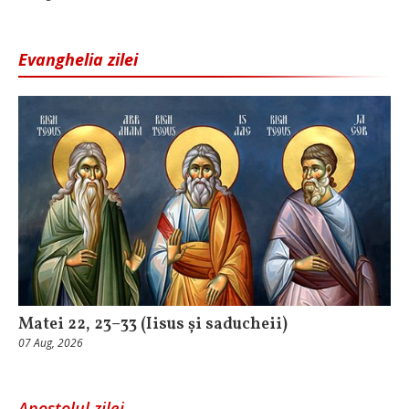
Evanghelia zilei
Matei 22, 23–33 (Iisus și saducheii)
07 Aug, 2026
Apostolul zilei