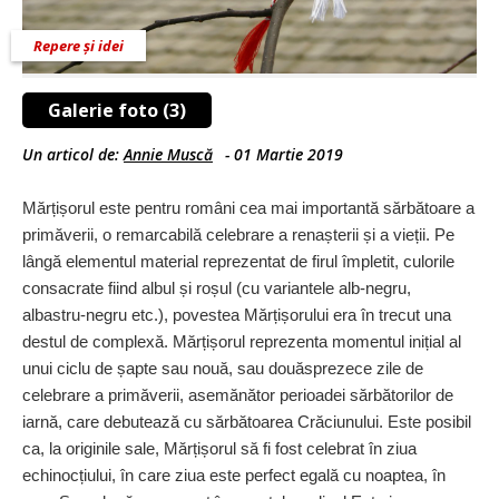
Repere și idei
Galerie foto (3)
Un articol de:
Annie Muscă
-
01 Martie 2019
Mărțișorul este pentru români cea mai importantă sărbătoare a
primăverii, o remarcabilă celebrare a renașterii și a vieții. Pe
lângă elementul material reprezentat de firul împletit, culorile
consacrate fiind albul și roșul (cu variantele alb-negru,
albastru-negru etc.), povestea Mărțișorului era în trecut una
destul de complexă. Mărțișorul reprezenta momentul inițial al
unui ciclu de șapte sau nouă, sau douăsprezece zile de
celebrare a primăverii, asemănător perioadei sărbătorilor de
iarnă, care debutează cu sărbătoarea Crăciunului. Este posibil
ca, la originile sale, Mărțișorul să fi fost celebrat în ziua
echinocțiului, în care ziua este perfect egală cu noaptea, în