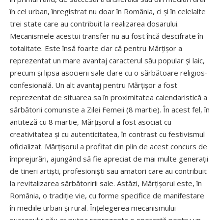
în cel urban, înregistrat nu doar în România, ci și în celelalte
trei state care au contribuit la realizarea dosarului.
Mecanismele acestui transfer nu au fost încă descifrate în
totalitate. Este însă foarte clar că pentru Mărțișor a
reprezentat un mare avantaj caracterul său popular și laic,
precum și lipsa asocierii sale clare cu o sărbătoare religios-
confesională. Un alt avantaj pentru Măr­țișor a fost
reprezentat de situarea sa în proximitatea calendaristică a
sărbătorii comuniste a Zilei Femeii (8 martie). În acest fel, în
antiteză cu 8 martie, Mărțișorul a fost asociat cu
creativitatea și cu autenticitatea, în contrast cu festivismul
oficializat. Mărțișorul a profitat din plin de acest concurs de
împrejurări, ajungând să fie apreciat de mai multe generații
de tineri artiști, profesioniști sau amatori care au contribuit
la revitalizarea sărbătoririi sale. Astăzi, Mărțișorul este, în
România, o tradiție vie, cu forme specifice de manifestare
în mediile urban și rural. Înțele­gerea mecanismului