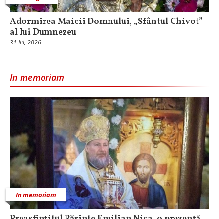
Adormirea Maicii Domnului, „Sfântul Chivot”
al lui Dumnezeu
31 Iul, 2026
In memoriam
In memoriam
Preasfințitul Părinte Emilian Nica, o prezență