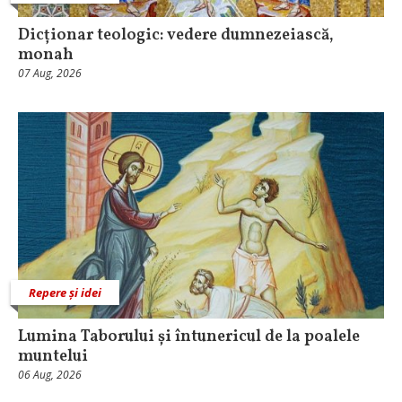
Dicționar teologic: vedere dumnezeiască,
monah
07 Aug, 2026
Repere și idei
Lumina Taborului și întunericul de la poalele
muntelui
06 Aug, 2026