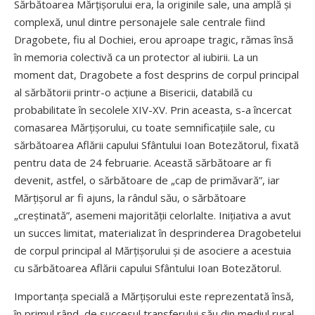
Sărbătoarea Mărțișorului era, la originile sale, una amplă și
complexă, unul dintre personajele sale centrale fiind
Dragobete, fiu al Dochiei, erou aproape tragic, rămas însă
în memoria colectivă ca un protector al iubirii. La un
moment dat, Dragobete a fost desprins de corpul principal
al sărbătorii printr-o acțiune a Bisericii, databilă cu
probabilitate în secolele XIV-XV. Prin aceasta, s-a încercat
comasarea Mărțișorului, cu toate semnifi­cațiile sale, cu
sărbătoarea Aflării capului Sfântului Ioan Botezătorul, fixată
pentru data de 24 februarie. Această sărbătoare ar fi
devenit, astfel, o sărbătoare de „cap de primăvară”, iar
Mărți­șorul ar fi ajuns, la rândul său, o sărbătoare
„creștinată”, asemeni majorității celorlalte. Ini­țiativa a avut
un succes limitat, materializat în desprinderea Dragobetelui
de corpul principal al Mărțișorului și de asociere a acestuia
cu sărbătoarea Aflării capului Sfântului Ioan Botezătorul.
Importanța specială a Mărți­șorului este reprezentată însă,
în primul rând, de succesul trans­ferului său din mediul rural