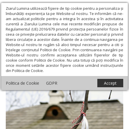
Ziarul Lumina utilizează fişiere de tip cookie pentru a personaliza și
îmbunătăți experiența ta pe Website-ul nostru. Te informăm că ne-
am actualizat politicile pentru a integra în acestea și în activitatea
curentă a Ziarului Lumina cele mai recente modificări propuse de
Regulamentul (UE) 2016/679 privind protecția persoanelor fizice în
ceea ce privește prelucrarea datelor cu caracter personal și privind
libera circulație a acestor date. Înainte de a continua navigarea pe
Website-ul nostru te rugăm să aloci timpul necesar pentru a citi și
Ziarul Lumina
›
Opinii
›
Repere și idei
›
Povestea Mărțișorului
înțelege conținutul Politicii de Cookie. Prin continuarea navigării pe
Website-ul nostru confirmi acceptarea utilizării fişierelor de tip
Povestea Mărțișorului
cookie conform Politicii de Cookie. Nu uita totuși că poți modifica în
orice moment setările acestor fişiere cookie urmând instrucțiunile
din Politica de Cookie.
Politica de Cookie
GDPR
Accept