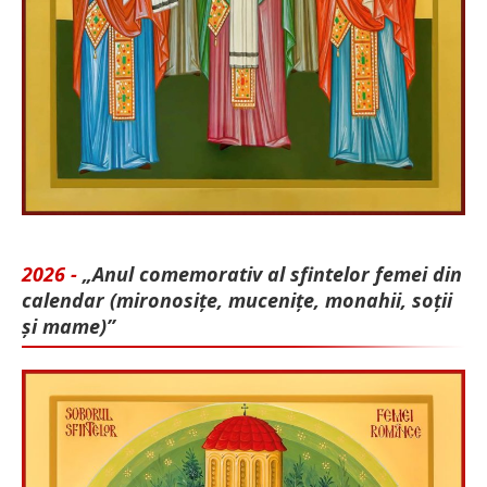
2026 -
„Anul comemorativ al sfintelor femei din
calendar (mironosițe, mu­cenițe, monahii, soții
și mame)”