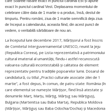
care Soarele răsare exact în punctul cardinal Est și apune
exact în punctul cardinal Vest. Deplasarea momentului de
celebrare către data de 1 martie s-a produs, însă, destul de
timpuriu. Pentru români, ziua de 1 martie semnifică deja ziua
de început a calendarului, aceasta fiind, din acest punct de
vedere, o veritabilă sărbătoare de nou an.
La începutul lunii decembrie 2017, Mărțișorul a fost înscris
de Comitetul Interguvernamental UNESCO, reunit la Jeju
(Republica Coreea), pe Lista reprezentativă a patrimoniului
cultural imaterial al umanității, fiindu-i astfel recunoscută
valoarea culturală incontestabilă și calitatea de element
reprezentativ pentru tradițiile popoarelor lumii. Dosarul de
candidatură, cu titlul „Practici culturale asociate zilei de 1
martie”, a fost depus, în comun, de patru state: România (în
care elementul se nu­mește Mărțișor, fiind însă atestate și
denumirile Marț, Marțu, Mărțig, Mărțug sau Mărțiguș),
Bulgaria (Martenitsa sau Baba Marta), Republica Moldova
(Măr­țișor, Mărțiguș sau Baba Odochia/Dochia) și Macedonia