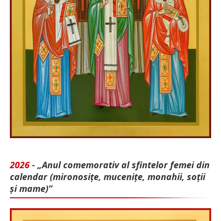
2026 -
„Anul comemorativ al sfintelor femei din
calendar (mironosițe, mu­cenițe, monahii, soții
și mame)”