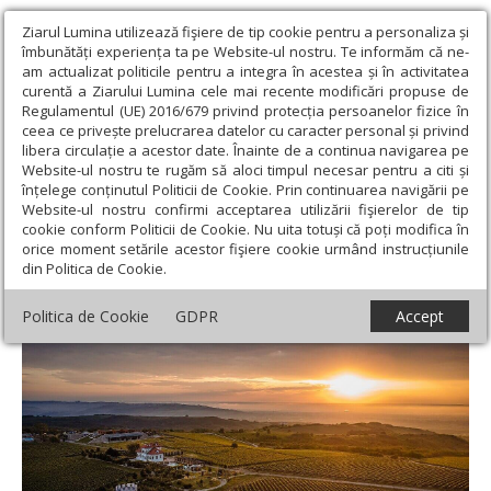
Ziarul Lumina utilizează fişiere de tip cookie pentru a personaliza și
îmbunătăți experiența ta pe Website-ul nostru. Te informăm că ne-
am actualizat politicile pentru a integra în acestea și în activitatea
curentă a Ziarului Lumina cele mai recente modificări propuse de
Regulamentul (UE) 2016/679 privind protecția persoanelor fizice în
ceea ce privește prelucrarea datelor cu caracter personal și privind
libera circulație a acestor date. Înainte de a continua navigarea pe
Website-ul nostru te rugăm să aloci timpul necesar pentru a citi și
Ziarul Lumina
›
Opinii
›
Repere și idei
›
Povestea unei vii: între
înțelege conținutul Politicii de Cookie. Prin continuarea navigării pe
zdrobire și binecuvântare
Website-ul nostru confirmi acceptarea utilizării fişierelor de tip
cookie conform Politicii de Cookie. Nu uita totuși că poți modifica în
Povestea unei vii: între zdrobire și
orice moment setările acestor fişiere cookie urmând instrucțiunile
din Politica de Cookie.
binecuvântare
Politica de Cookie
GDPR
Accept