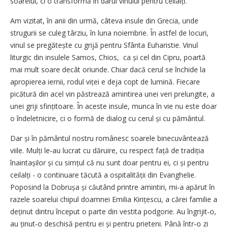
soarelui, ci o transformă în darul vinului pentru ceilalți.
Am vizitat, în anii din urmă, câteva insule din Grecia, unde
strugurii se culeg târziu, în luna noiembrie. În astfel de locuri,
vinul se pregătește cu grijă pentru Sfânta Euharistie. Vinul
liturgic din insulele Samos, Chios, ca și cel din Cipru, poartă
mai mult soare decât oriunde. Chiar dacă cerul se închide la
apropierea iernii, rodul viței e deja copt de lumină. Fiecare
picătură din acel vin păstrează amintirea unei veri prelungite, a
unei griji sfințitoare. În aceste insule, munca în vie nu este doar
o îndeletnicire, ci o formă de dialog cu cerul și cu pământul.
Dar și în pământul nostru românesc soarele binecuvântează
viile. Mulți le‑au lucrat cu dăruire, cu respect față de tradiția
înaintașilor și cu simțul că nu sunt doar pentru ei, ci și pentru
ceilalți - o continuare tăcută a ospitalității din Evanghelie.
Poposind la Dobrușa și căutând printre amintiri, mi‑a apărut în
razele soarelui chipul doamnei Emilia Kirițescu, a cărei familie a
deținut dintru început o parte din vestita podgorie. Au îngrijit‑o,
au ținut‑o deschisă pentru ei și pentru prieteni. Până într‑o zi