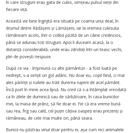
în care strugurii erau gata de cules, simțeau pulsul vieții din
fiecare viță.
Această vie bine îngrijită era situată pe coama unui deal, în
drumul dintre Rădășeni și Lămășeni, iar la vremea culesului
rămâneam acolo, într‑o colibă păzită de un câine credincios,
până se adunau toți strugurii. Apoi îi duceam acasă, la o
distanță considerabilă, unde erau zdrobiți într‑un teasc vechi,
plin de povești nespuse.
După ce via - împreună cu alte pământuri - a fost luată pe
nedrept, s‑a simțit un gol adânc. Nu doar eu, copil fiind, ci mai
ales părinții și rudele au trăit durerea ruperii de acel pământ.
Încă port în mine acea lipsă. Nu cred că s‑a întâmplat vreodată
ca în zilele de duminică sau de sărbătoare, în casa bunicilor
mei, la masa de prânz, să fie doar ei. Fie că era vreme bună
sau rea, frig sau cald, cel puțin câțiva oaspeți erau prezenți și
rămâneau, de cele mai multe ori, până seara.
Bunicii nu păstrau vinul doar pentru ei, așa cum nici animalele