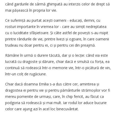
când gardurile de sârmă ghimpată au interzis celor de drept să
mai pășească în propria lor vie.
Ce suferință au purtat acești oameni - educați, demni, cu
rosturi importante în vremea lor - care au simțit nedreptatea
cu o luciditate sfâșietoare. Și câte astfel de povești s‑au risipit
printre rândurile de vie, printre livezi și ogoare, în care oamenii
trudeau nu doar pentru ei, ci și pentru cei din preajmă.
Rămâne în urmă o durere tăcută, dar și o lecție: când via este
lucrată cu dragoste și dăruire, chiar dacă e smulsă cu forța, ea
continuă să rodească într‑o memorie vie, într‑o picătură de vin,
într‑un colț de rugăciune.
Chiar dacă doamna Emilia s‑a dus către cer, amintirea și
dragostea ei pentru vie și pentru pământurile strămoșilor vor fi
mereu pomenite de urmași, care, în chip fericit, au făcut ca
podgoria să rodească și mai mult. Iar rodul lor aduce bucurie
celor care ajung azi în acel loc binecuvântat.