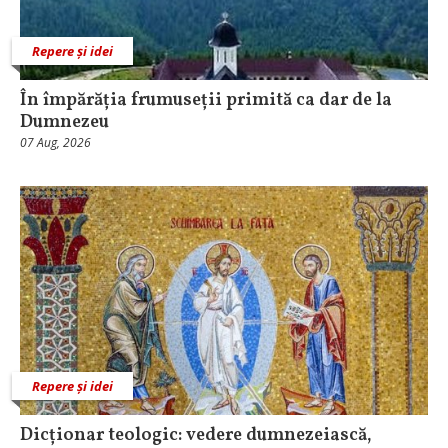
Repere și idei
În împărăția frumuseții primită ca dar de la
Dumnezeu
07 Aug, 2026
Repere și idei
Dicționar teologic: vedere dumnezeiască,