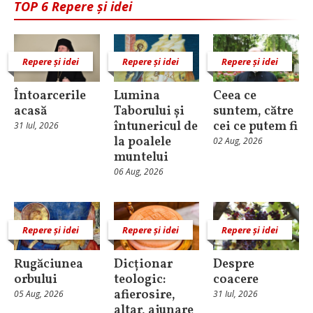
TOP 6 Repere și idei
Repere și idei
Repere și idei
Repere și idei
Întoarcerile
Lumina
Ceea ce
acasă
Taborului și
suntem, către
întunericul de
cei ce putem fi
31 Iul, 2026
la poalele
02 Aug, 2026
muntelui
06 Aug, 2026
Repere și idei
Repere și idei
Repere și idei
Rugăciunea
Dicționar
Despre
orbului
teologic:
coacere
afierosire,
05 Aug, 2026
31 Iul, 2026
altar, ajunare