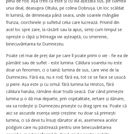
plină de rod. Așa cred că este și cu via așezată sus, pe culmea
unui deal, deasupra Oltului, pe colina Dobrușa. Un loc scăldat
în lumină, de dimineața până seara, unde soarele mângâie
frunza, ciorchinele și sufletul celui care lucrează. Privind din
acel loc spre zare, la răsărit sau la apus, simți cum timpul se
oprește o clipă și întreaga vie așteaptă, cu smerenie,
binecuvântarea lui Dumnezeu.
Poate cel mai de preț dar pe care îl poate primi o vie - fie ea de
pământ sau de suflet - este lumina. Căldura soarelui nu este
doar un fenomen, ci o taină: lumina de sus, care vine de la
Dumnezeu. Fără ea, nu e rod; fără ea, tot ce se face se usucă
și piere. Așa este și cu omul: fără lumina lui Hristos, fără
căldura harului, rămâne doar trudă seacă. Dar când primește
lumina și o dă mai departe, prin ospitalitate, iertare și dăruire,
via sa rodește și Dumnezeu privește cu drag spre ea. Poate că
aici se ascunde esența vieții creștine: nu doar să primești
lumina, ci să devii tu însuți dăruitor al ei, asemenea acelor
podgorii care nu păstrează pentru sine binecuvântarea