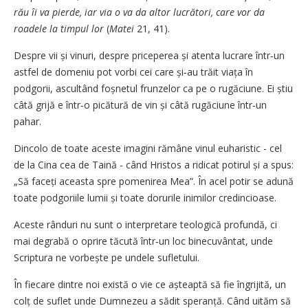
rău îi va pierde, iar via o va da altor lucrători, care vor da
roadele la timpul lor
(
Matei
21, 41).
Despre vii și vinuri, despre priceperea și atenta lucrare într‑un
astfel de domeniu pot vorbi cei care și‑au trăit viața în
podgorii, ascultând foșnetul frunzelor ca pe o rugăciune. Ei știu
câtă grijă e într‑o picătură de vin și câtă rugăciune într‑un
pahar.
Dincolo de toate aceste imagini rămâne vinul euharistic - cel
de la Cina cea de Taină - când Hristos a ridicat potirul și a spus:
„Să faceți aceasta spre pomenirea Mea”. În acel potir se adună
toate podgoriile lumii și toate dorurile inimilor credincioase.
Aceste rânduri nu sunt o interpretare teologică profundă, ci
mai degrabă o oprire tăcută într‑un loc binecuvântat, unde
Scriptura ne vorbește pe undele sufletului.
În fiecare dintre noi există o vie ce așteaptă să fie îngrijită, un
colț de suflet unde Dumnezeu a sădit speranță. Când uităm să