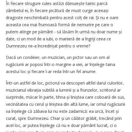
În fiecare strugure cules astăzi dăinuiește tainic parcă
zâmbetul ei, în fiecare picătură de must curge aceeași
dragoste neschimbată pentru acest colț de rai. Și nu e oare
aceasta cea mai frumoasă formă de nemurire pe care o
putem atinge pe pământ - să lăsăm în urmă nu doar nume și
date, ci un mod de a iubi, o manieră de a îngriji ceea ce
Dumnezeu ne‑a încredințat pentru o vreme?
Dacă un condeier, un muzician, un pictor sau un om al
rugăciunii ar poposi într‑o margine a viei, ar înțelege taina
acestui loc și fiecare l‑ar reda într‑un fel anume.
Într‑un astfel de loc, pictorul va descoperi altfel darul culorilor,
muzicianul vibrația subtilă a luminii și a frunzelor, scriitorul ar
surprinde, măcar în parte, tihna și liniștea care coboară de sus,
vecinătatea cu cerul și liniștea din altă lume, iar omul rugăciunii
va înțelege că zăbava lui nu este zadarnică: ea urcă, încet și
curat, spre Dumnezeu. Chiar și un călător grăbit, trecând prin
acel loc, ar putea înțelege că nu e doar pământ lucrat, ci o