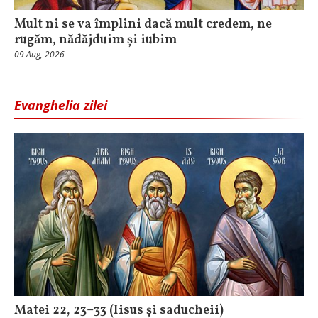
Mult ni se va împlini dacă mult credem, ne
rugăm, nădăjduim și iubim
09 Aug, 2026
Evanghelia zilei
Matei 22, 23–33 (Iisus și saducheii)