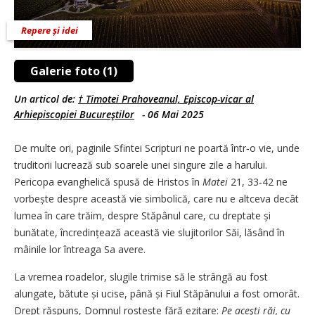
Repere și idei
Galerie foto (1)
Un articol de:
† Timotei Prahoveanul, Episcop-vicar al
Arhiepiscopiei Bucureştilor
-
06 Mai 2025
De multe ori, paginile Sfintei Scripturi ne poartă într‑o vie, unde
truditorii lucrează sub soarele unei singure zile a harului.
Pericopa evanghelică spusă de Hristos în
Matei
21, 33‑42 ne
vorbește despre această vie simbolică, care nu e altceva decât
lumea în care trăim, despre Stăpânul care, cu dreptate și
bunătate, încredințează această vie slujitorilor Săi, lăsând în
mâinile lor întreaga Sa avere.
La vremea roadelor, slugile trimise să le strângă au fost
alungate, bătute și ucise, până și Fiul Stăpânului a fost omorât.
Drept răspuns, Domnul rostește fără ezitare:
Pe aceşti răi, cu