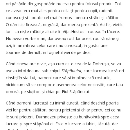
ori păsările din gospodărie nu erau pentru folosul propriu. Tot
ce aveau era mai ales pentru ceilalți: pentru copii, rudenii,
cunoscuți și - poate cel mai frumos - pentru străini și călători.
O dărnicie firească, negrăită, dar mereu prezentă. Astfel, viețile
lor - ca niște mlădițe altoite în Vița‑Hristos - rodeau în tăcere.
Nu aveau vorbe mari, dar aveau rod. Iar acest rod rămâne și
azi, în amintirea celor care i‑au cunoscut, în gustul unei
toamne de demult, în foșnetul viei de pe deal.
Când cineva are o vie, așa cum este cea de la Dobrușa, se va
așeza întotdeauna sub chipul
Stăpânului
, care tocmea lucrători
cinstiți în via Lui, oameni care să‑și împlinească rosturile,
nicidecum să se comporte asemenea celor necinstiți, care i‑au
omorât pe slujitori și chiar pe Fiul Stăpânului.
Când oamenii lucrează cu inimă curată, când deschid poarta
viei lor pentru călători, pentru prieteni și chiar pentru cei ce nu
le sunt prieteni, Dumnezeu privește cu bunăvoință spre acea
lucrare și spre stăpânul ei. Este o lucrare a iubirii, tăcută, dar