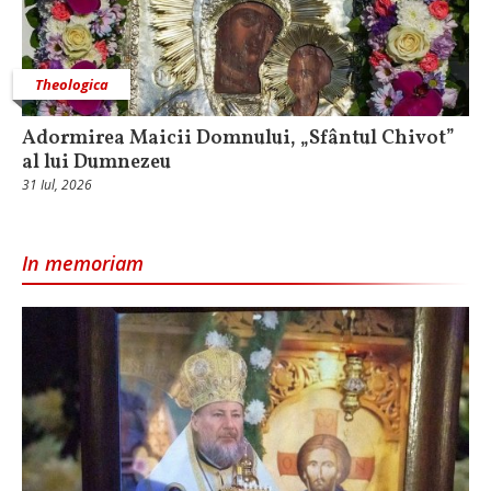
Theologica
Adormirea Maicii Domnului, „Sfântul Chivot”
al lui Dumnezeu
31 Iul, 2026
In memoriam