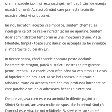
oferim roadele iubirii și recunoștinței, ne îndepărtăm de esența
noastră umană. Același pământ care primește lacrimile
noastre oferă vinul bucuriei.
Iar noi, lucrătorii acestei vii simbolice, suntem chemați să
înțelegem că tot ce ni s‑a încredințat nu ne aparține. Suntem
doar administratori temporari ai unei moșteniri divine. Viața,
talentele, timpul - toate sunt daruri ce așteaptă să fie înmulțite
și împărtășite cu cei din jur.
În fiecare seară, când soarele coboară peste dealurile
încărcate de struguri, parcă și sufletul nostru se pregătește
pentru recoltă... Ce roade vom oferi când va veni timpul? Ce vin
al faptelor bune am lăsat să se îndulcească în butoaiele
răbdării? Poate că aceasta este cea mai profundă întrebare pe
care parabola viei ne‑o adresează fiecăruia dintre noi.
Despre vie, așa cum este ea amintită în diferite pagini ale
Sfintei Scripturi, am avea multe de spus, dar în primul rând că
Domnul este Vița, iar noi mlădițele:
Eu sunt viţa, voi sunteţi