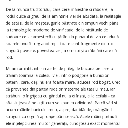
De la munca truditorului, care cere măiestrie și răbdare, la
rodul dulce și greu, de la amintirile viei de altădată, la realitățile
de astăzi, de la meșteșugurile păstrate din timpuri vechi până
la tehnologiile moderne de vinificație, de la picăturile de
sudoare ce se amestecă cu țărâna la paharul de vin ce adună
soarele unui întreg anotimp - toate sunt fragmente dintr‑o
singură poveste: povestea viei, a omului și a răbdării care dă
rod.
Mi‑am amintit, într‑un astfel de prilej, de bucuria pe care o
trăiam toamna la culesul viei, într‑o podgorie a bunicilor
paterni, care, deși nu era foarte mare, aducea rod bogat. Cred
că provenea din partea rudelor materne ale tatălui meu, iar
străbunii o îngrijeau cu gândul nu la ei înșiși, ci la ceilalți - ca
să‑i slujească pe alții, cum se spunea odinioară. Parcă văd și
acum mâinile bunicului meu, aspre, dar blânde, mângâind
strugurii cu o grijă aproape părintească. Acele mâini purtau în
ele înțelepciunea multor generații, cunoșteau exact momentul