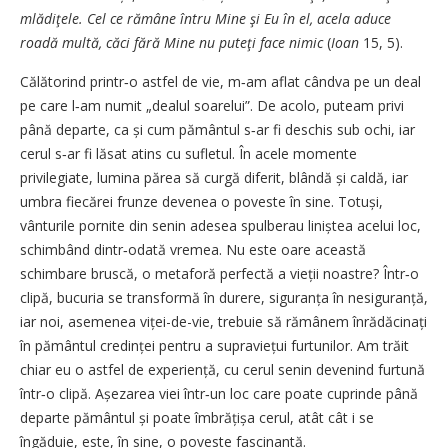
mlădiţele. Cel ce rămâne întru Mine şi Eu în el, acela aduce
roadă multă, căci fără Mine nu puteţi face nimic
(
Ioan
15, 5).
Călătorind printr‑o astfel de vie, m‑am aflat cândva pe un deal
pe care l‑am numit „dealul soarelui”. De acolo, puteam privi
până departe, ca și cum pământul s‑ar fi deschis sub ochi, iar
cerul s‑ar fi lăsat atins cu sufletul. În acele momente
privilegiate, lumina părea să curgă diferit, blândă și caldă, iar
umbra fiecărei frunze devenea o poveste în sine. Totuși,
vânturile pornite din senin adesea spulberau liniștea acelui loc,
schimbând dintr‑odată vremea. Nu este oare această
schimbare bruscă, o metaforă perfectă a vieții noastre? Într‑o
clipă, bucuria se transformă în durere, siguranța în nesiguranță,
iar noi, asemenea viței-de-vie, trebuie să rămânem înrădăcinați
în pământul credinței pentru a supraviețui furtunilor. Am trăit
chiar eu o astfel de experiență, cu cerul senin devenind furtună
într‑o clipă. Așezarea viei într‑un loc care poate cuprinde până
departe pământul și poate îmbrățișa cerul, atât cât i se
îngăduie, este, în sine, o poveste fascinantă.