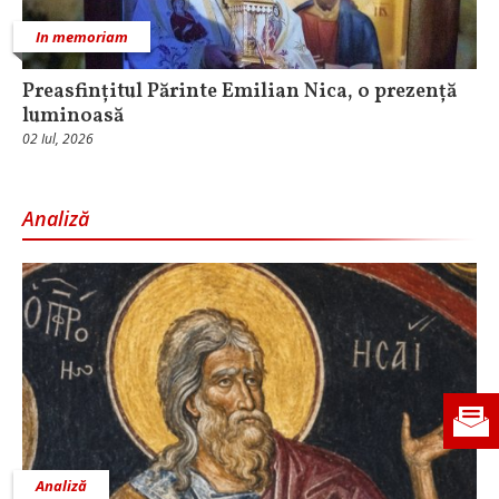
In memoriam
Preasfințitul Părinte Emilian Nica, o prezență
luminoasă
02 Iul, 2026
Analiză
Analiză