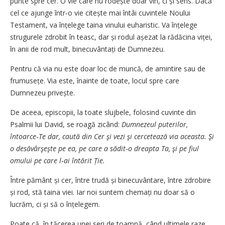
punte spre cer. O vie care nu rodește doar vin, ci și sens. Dacă
cel ce ajunge într‑o vie citește mai întâi cuvintele Noului
Testament, va înțelege taina vinului euharistic. Va înțelege
strugurele zdrobit în teasc, dar și rodul așezat la rădăcina viței,
în anii de rod mult, binecuvântați de Dumnezeu.
Pentru că via nu este doar loc de muncă, de amintire sau de
frumusețe. Via este, înainte de toate, locul spre care
Dumnezeu privește.
De aceea, episcopii, la toate slujbele, folosind cuvinte din
Psalmii lui David, se roagă zicând:
Dumnezeul puterilor,
întoarce‑Te dar, caută din Cer şi vezi şi cercetează via aceasta. Şi
o desăvârşeşte pe ea, pe care a sădit‑o dreapta Ta, şi pe fiul
omului pe care l‑ai întărit Ție.
Între pământ și cer, între trudă și binecuvântare, între zdrobire
și rod, stă taina viei. Iar noi suntem chemați nu doar să o
lucrăm, ci și să o înțelegem.
Poate că, în tăcerea unei seri de toamnă, când ultimele raze