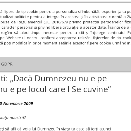
ză fişiere de tip cookie pentru a personaliza și îmbunătăți experiența ta p
alizat politicile pentru a integra în acestea și în activitatea curentă a Z
opuse de Regulamentul (UE) 2016/679 privind protecția persoanelor fizi
 caracter personal și privind libera circulație a acestor date. Înainte de 
eologie și spiritualitate
Educaţie și Cultură
Societate
rugăm să aloci timpul necesar pentru a citi și înțelege conținutul Pol
pe Website-ul nostru confirmi acceptarea utilizării fişierelor de tip cook
că poți modifica în orice moment setările acestor fişiere cookie urmând ins
Editorial
Repere și idei
Pilda zilei
GDPR
uri duhovniceşti: „Dacă Dumnezeu nu e pe primul plan în viaţa ta, nu e pe 
ti: „Dacă Dumnezeu nu e pe
 nu e pe locul care I Se cuvine“
ie
Februarie
Martie
Aprilie
Mai
Iunie
0 Noiembrie 2009
viaţa noastră?
ţi să afli că voia lui Dumnzeu în viaţa ta este să ierţi atunci