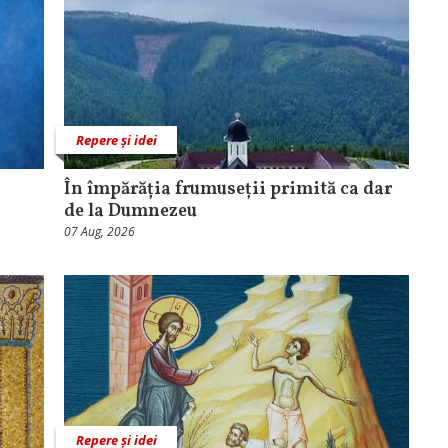
Repere și idei
În împărăția frumuseții primită ca dar
de la Dumnezeu
07 Aug, 2026
Repere și idei