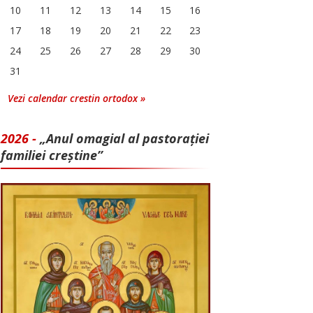
10
11
12
13
14
15
16
17
18
19
20
21
22
23
24
25
26
27
28
29
30
31
Vezi calendar crestin ortodox »
2026 -
„Anul omagial al pastorației
familiei creștine”