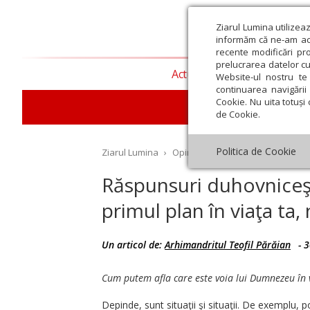
Ziarul Lumina utilizea
informăm că ne-am actu
recente modificări pr
prelucrarea datelor cu
Actualitate religioasă
T
Website-ul nostru te 
continuarea navigării 
Cookie. Nu uita totuși 
de Cookie.
Politica de Cookie
Ziarul Lumina
›
Opinii
›
Repere și idei
›
Răspuns
Răspunsuri duhovniceş
primul plan în viaţa ta,
st
Septembrie
Octombrie
Noiembrie
Decembrie
Ianuar
Un articol de:
Arhimandritul Teofil Părăian
-
3
Cum putem afla care este voia lui Dumnezeu în 
Depinde, sunt situaţii şi situaţii. De exemplu, po