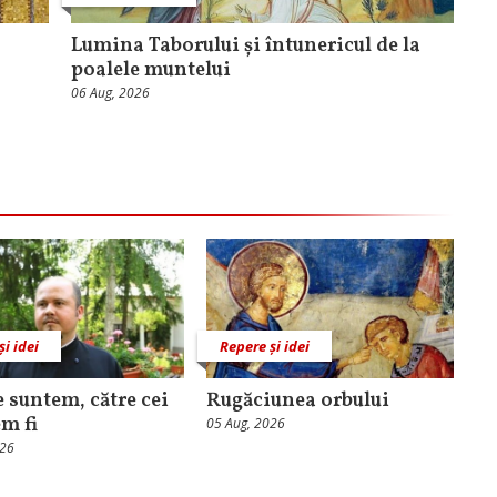
Lumina Taborului și întunericul de la
poalele muntelui
06 Aug, 2026
și idei
Repere și idei
e suntem, către cei
Rugăciunea orbului
em fi
05 Aug, 2026
026