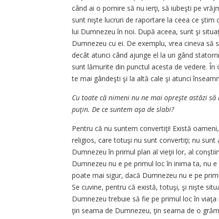
când ai o pornire să nu ierţi, să iubeşti pe vrăj
sunt nişte lucruri de raportare la ceea ce şti
lui Dumnezeu în noi. După aceea, sunt şi situaţi
Dumnezeu cu ei. De exemplu, vrea cineva să se
decât atunci când ajunge el la un gând statorni
sunt lămurite din punctul acesta de vedere. În 
te mai gândeşti şi la altă cale şi atunci însea
Cu toate că nimeni nu ne mai opreşte astăzi să
puţin. De ce suntem aşa de slabi?
Pentru că nu suntem convertiţi! Există oameni, 
religios, care totuşi nu sunt convertiţi; nu s
Dumnezeu în primul plan al vieţii lor, al conştii
Dumnezeu nu e pe primul loc în inima ta, nu e pe
poate mai sigur, dacă Dumnezeu nu e pe primul 
Se cuvine, pentru că există, totuşi, şi nişte situ
Dumnezeu trebuie să fie pe primul loc în via
ţin seama de Dumnezeu, ţin seama de o grămad