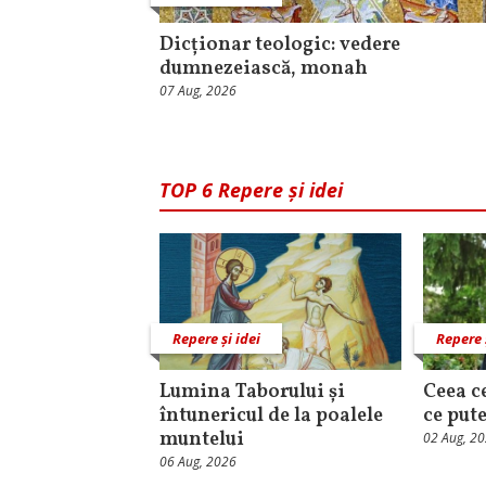
Dicționar teologic: vedere
dumnezeiască, monah
07 Aug, 2026
TOP 6 Repere și idei
Repere și idei
Repere 
Lumina Taborului și
Ceea c
întunericul de la poalele
ce put
muntelui
02 Aug, 2
06 Aug, 2026