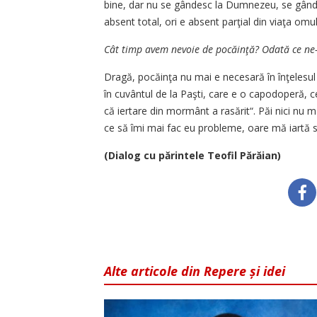
bine, dar nu se gândesc la Dumnezeu, se gânde
absent total, ori e absent parţial din viaţa omulu
Cât timp avem nevoie de pocăinţă? Odată ce ne
Dragă, pocăinţa nu mai e necesară în înţelesul
în cuvântul de la Paşti, care e o capodoperă, 
că iertare din mormânt a rasărit“. Păi nici nu 
ce să îmi mai fac eu probleme, oare mă iartă 
(Dialog cu părintele Teofil Părăian)
Alte articole din Repere și idei