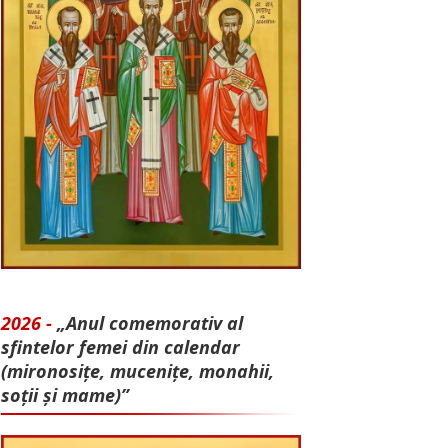
2026 -
„Anul comemorativ al
sfintelor femei din calendar
(mironosițe, mu­cenițe, monahii,
soții și mame)”