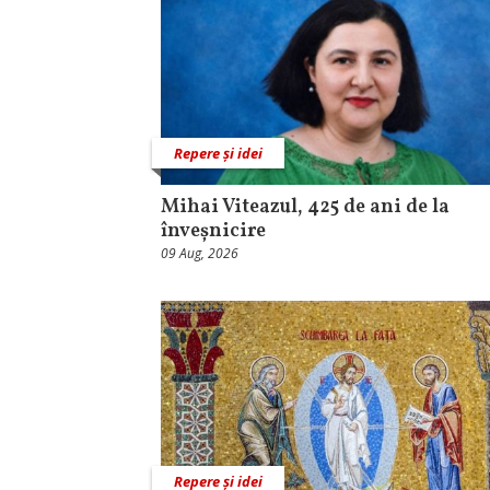
Repere și idei
Mihai Viteazul, 425 de ani de la
înveșnicire
09 Aug, 2026
Repere și idei