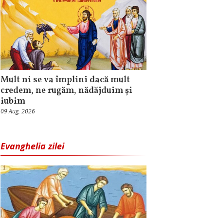
Mult ni se va împlini dacă mult
credem, ne rugăm, nădăjduim și
iubim
09 Aug, 2026
Evanghelia zilei