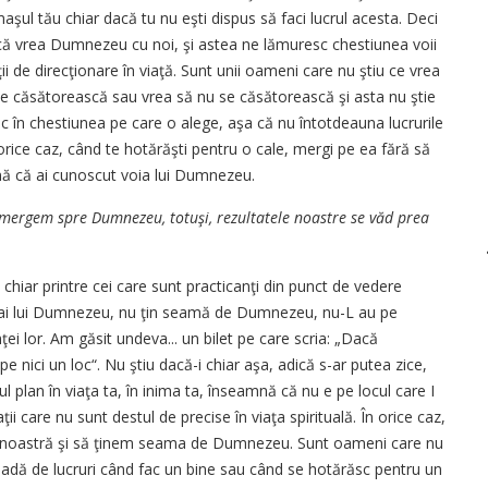
maşul tău chiar dacă tu nu eşti dispus să faci lucrul acesta. Deci
m că vrea Dumnezeu cu noi, şi astea ne lămuresc chestiunea voii
i de direcţionare în viaţă. Sunt unii oameni care nu ştiu ce vrea
 căsătorească sau vrea să nu se căsătorească şi asta nu ştie
c în chestiunea pe care o alege, aşa că nu întotdeauna lucrurile
orice caz, când te hotărăşti pentru o cale, mergi pe ea fără să
mnă că ai cunoscut voia lui Dumnezeu.
 mergem spre Dumnezeu, totuşi, rezultatele noastre se văd prea
chiar printre cei care sunt practicanţi din punct de vedere
unt ai lui Dumnezeu, nu ţin seamă de Dumnezeu, nu-L au pe
nţei lor. Am găsit undeva... un bilet pe care scria: „Dacă
 nici un loc“. Nu ştiu dacă-i chiar aşa, adică s-ar putea zice,
plan în viaţa ta, în inima ta, înseamnă că nu e pe locul care I
aţii care nu sunt destul de precise în viaţa spirituală. În orice caz,
ţa noastră şi să ţinem seama de Dumnezeu. Sunt oameni care nu
ă de lucruri când fac un bine sau când se hotărăsc pentru un