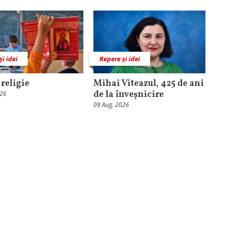
și idei
Repere și idei
 religie
Mihai Viteazul, 425 de ani
de la înveșnicire
026
09 Aug, 2026