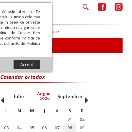
e Website-ul nostru. Te
iarului Lumina cele mai
ce în ceea ce privește
a continua navigarea pe
Opinii
Filantropie
iticii de Cookie. Prin
ie conform Politicii de
trucțiunile din Politica
Accept
locul care I Se cuvine“
Calendar ortodox
‹
›
August
Iulie
Septembrie
Octombrie
Noiembri
2026
L
M
M
J
V
S
D
01
02
03
04
05
06
07
08
09