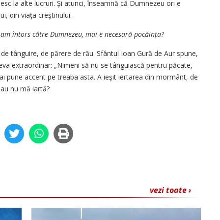
sc la alte lucruri. Şi atunci, înseamnă că Dumnezeu ori e
i, din viaţa creştinului.
-am întors către Dumnezeu, mai e necesară pocăinţa?
 de tânguire, de părere de rău. Sfântul Ioan Gură de Aur spune,
ceva extraordinar: „Nimeni să nu se tânguiască pentru păcate,
mai pune accent pe treaba asta. A ieşit iertarea din mormânt, de
sau nu mă iartă?
vezi toate ›