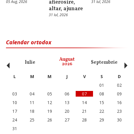
afierosire,
05 Aug, 2026
31 Iul, 2026
altar, ajunare
31 Iul, 2026
Calendar ortodox
‹
›
August
Iulie
Septembrie
O
2026
L
M
M
J
V
S
D
01
02
03
04
05
06
07
08
09
10
11
12
13
14
15
16
17
18
19
20
21
22
23
24
25
26
27
28
29
30
31