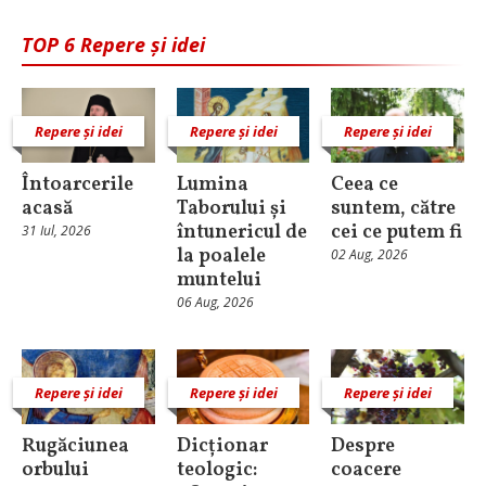
TOP 6 Repere și idei
Repere și idei
Repere și idei
Repere și idei
Întoarcerile
Lumina
Ceea ce
acasă
Taborului și
suntem, către
întunericul de
cei ce putem fi
31 Iul, 2026
la poalele
02 Aug, 2026
muntelui
06 Aug, 2026
Repere și idei
Repere și idei
Repere și idei
Rugăciunea
Dicționar
Despre
orbului
teologic:
coacere