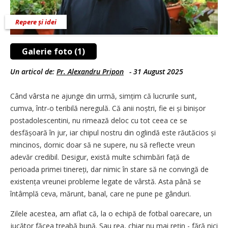
Repere și idei
Galerie foto (1)
Un articol de:
Pr. Alexandru Pripon
-
31 August 2025
Când vârsta ne ajunge din urmă, simțim că lucrurile sunt,
cumva, într-o teribilă neregulă. Că anii noștri, fie ei și binișor
postadolescentini, nu rimează deloc cu tot ceea ce se
desfășoară în jur, iar chipul nostru din oglindă este răutăcios și
mincinos, dornic doar să ne supere, nu să reflecte vreun
adevăr credibil. Desigur, există multe schimbări față de
perioada primei tinereți, dar nimic în stare să ne convingă de
existența vreunei probleme legate de vârstă. Asta până se
întâmplă ceva, mărunt, banal, care ne pune pe gânduri.
Zilele acestea, am aflat că, la o echipă de fotbal oarecare, un
jucător făcea treabă bună. Sau rea, chiar nu mai rețin - fără nici