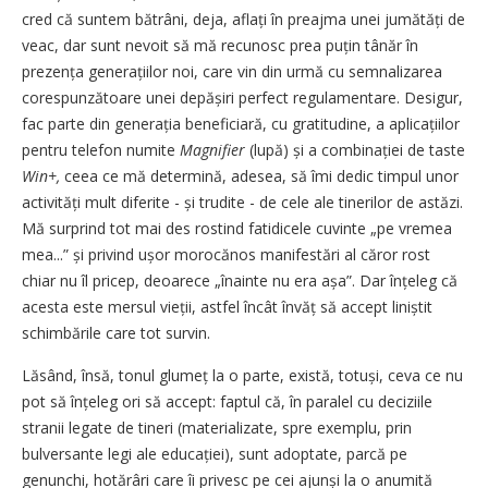
cred că suntem bătrâni, deja, aflați în preajma unei jumătăți de
veac, dar sunt nevoit să mă recunosc prea puțin tânăr în
prezența generațiilor noi, care vin din urmă cu semnalizarea
corespunzătoare unei depășiri perfect regulamentare. Desigur,
fac parte din generația beneficiară, cu gratitudine, a aplicațiilor
pentru telefon numite
Magnifier
(lupă) și a combinației de taste
Win+,
ceea ce mă determină, adesea, să îmi dedic timpul unor
activități mult diferite - și trudite - de cele ale tinerilor de astăzi.
Mă surprind tot mai des rostind fatidicele cuvinte „pe vremea
mea...” și privind ușor morocănos manifestări al căror rost
chiar nu îl pricep, deoarece „înainte nu era așa”. Dar înțeleg că
acesta este mersul vieții, astfel încât învăț să accept liniștit
schimbările care tot survin.
Lăsând, însă, tonul glumeț la o parte, există, totuși, ceva ce nu
pot să înțeleg ori să accept: faptul că, în paralel cu deciziile
stranii legate de tineri (materializate, spre exemplu, prin
bulversante legi ale educației), sunt adoptate, parcă pe
genunchi, hotărâri care îi privesc pe cei ajunși la o anumită