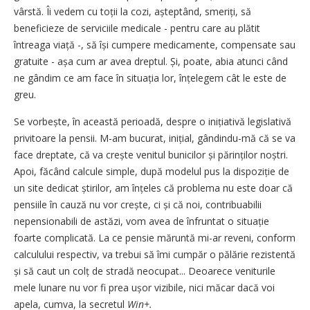
vârstă. Îi vedem cu toții la cozi, așteptând, smeriți, să
beneficieze de serviciile medicale - pentru care au plătit
întreaga viață -, să își cumpere medicamente, compensate sau
gratuite - așa cum ar avea dreptul. Și, poate, abia atunci când
ne gândim ce am face în situația lor, înțelegem cât le este de
greu.
Se vorbește, în această perioadă, despre o inițiativă legislativă
privitoare la pensii. M-am bucurat, inițial, gândindu-mă că se va
face dreptate, că va crește venitul bunicilor și părinților noștri.
Apoi, făcând calcule simple, după modelul pus la dispoziție de
un site dedicat știrilor, am înțeles că problema nu este doar că
pensiile în cauză nu vor crește, ci și că noi, contribuabilii
nepensionabili de astăzi, vom avea de înfruntat o situație
foarte complicată. La ce pensie măruntă mi-ar reveni, conform
calculului respectiv, va trebui să îmi cumpăr o pălărie rezistentă
și să caut un colț de stradă neocupat... Deoarece veniturile
mele lunare nu vor fi prea ușor vizibile, nici măcar dacă voi
apela, cumva, la secretul
Win+.