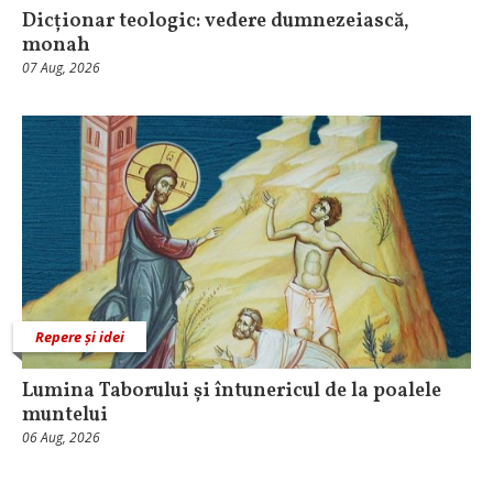
Dicționar teologic: vedere dumnezeiască,
monah
07 Aug, 2026
Repere și idei
Lumina Taborului și întunericul de la poalele
muntelui
06 Aug, 2026