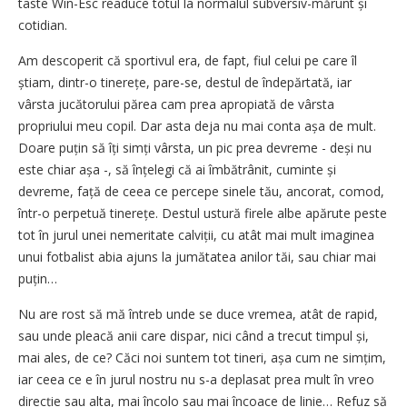
taste Win-Esc readuce totul la normalul subversiv-mărunt și
cotidian.
Am descoperit că sportivul era, de fapt, fiul celui pe care îl
știam, dintr-o tinerețe, pare-se, destul de îndepărtată, iar
vârsta jucătorului părea cam prea apropiată de vârsta
propriului meu copil. Dar asta deja nu mai conta așa de mult.
Doare puțin să îți simți vârsta, un pic prea devreme - deși nu
este chiar așa -, să înțelegi că ai îmbătrânit, cuminte și
devreme, față de ceea ce percepe sinele tău, ancorat, comod,
într-o perpetuă tinerețe. Destul ustură firele albe apărute peste
tot în jurul unei nemeritate calviții, cu atât mai mult imaginea
unui fotbalist abia ajuns la jumătatea anilor tăi, sau chiar mai
puțin…
Nu are rost să mă întreb unde se duce vremea, atât de rapid,
sau unde pleacă anii care dispar, nici când a trecut timpul și,
mai ales, de ce? Căci noi suntem tot tineri, așa cum ne simțim,
iar ceea ce e în jurul nostru nu s-a deplasat prea mult în vreo
direcție sau alta, mai încolo sau mai încoace de linie… Refuz să