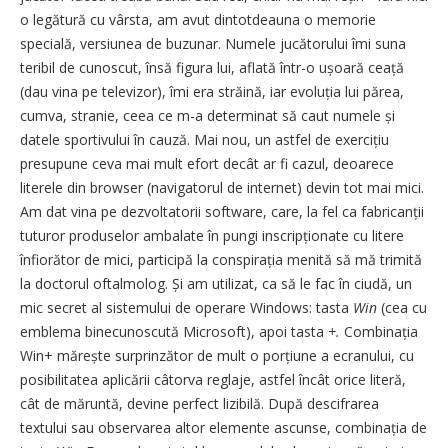
o legătură cu vârsta, am avut dintotdeauna o memorie
specială, versiunea de buzunar. Numele jucătorului îmi suna
teribil de cunoscut, însă figura lui, aflată într-o ușoară ceață
(dau vina pe televizor), îmi era străină, iar evoluția lui părea,
cumva, stranie, ceea ce m-a determinat să caut numele și
datele sportivului în cauză. Mai nou, un astfel de exercițiu
presupune ceva mai mult efort decât ar fi cazul, deoarece
literele din browser (navigatorul de internet) devin tot mai mici.
Am dat vina pe dezvoltatorii software, care, la fel ca fabricanții
tuturor produselor ambalate în pungi inscrip­ționate cu litere
înfiorător de mici, participă la conspirația menită să mă trimită
la doctorul oftalmolog. Și am utilizat, ca să le fac în ciudă, un
mic secret al sistemului de operare Windows: tasta
Win
(cea cu
emblema binecunoscută Microsoft), apoi tasta
+.
Combinația
Win+ mărește surprinzător de mult o porțiune a ecranului, cu
posibilitatea aplicării câtorva reglaje, astfel încât orice literă,
cât de măruntă, devine perfect lizibilă. După descifrarea
textului sau observarea altor elemente ascunse, combinația de