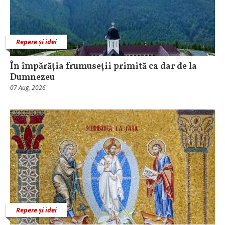
Repere și idei
În împărăția frumuseții primită ca dar de la
Dumnezeu
07 Aug, 2026
Repere și idei