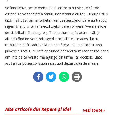
Se înnorează peste vremurile noastre și nu se știe cât de
curând se va face prea târziu. Îmbătrânim cu toții, zi după zi, și
uităm să păstrăm în suflete frumusețea zilelor care au trecut,
îngemănând-o cu farmecul zilelor care vor veni. Avem nevoie
de stabilitate, înțele­gere și înțelepciune, atât acum, cât și
atunci când ne vom retrage din activitate. Iar acest lucru
trebuie să se încadreze la rubrica firesc, nu la concesii. Așa
privesc eu totul, cu înțelepciunea dobândită măcar atunci când
am înțeles că vârsta mă ajunge din urmă, iar deciziile luate
astăzi vor putea constitui începutul dezastrului de mâine.
Alte articole din Repere și idei
vezi toate ›