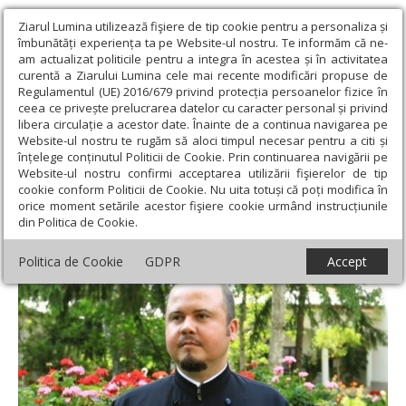
Ziarul Lumina utilizează fişiere de tip cookie pentru a personaliza și
îmbunătăți experiența ta pe Website-ul nostru. Te informăm că ne-
am actualizat politicile pentru a integra în acestea și în activitatea
curentă a Ziarului Lumina cele mai recente modificări propuse de
Regulamentul (UE) 2016/679 privind protecția persoanelor fizice în
ceea ce privește prelucrarea datelor cu caracter personal și privind
libera circulație a acestor date. Înainte de a continua navigarea pe
Website-ul nostru te rugăm să aloci timpul necesar pentru a citi și
Ziarul Lumina
›
Opinii
›
Repere și idei
›
Secretul Win+
înțelege conținutul Politicii de Cookie. Prin continuarea navigării pe
Website-ul nostru confirmi acceptarea utilizării fişierelor de tip
Secretul Win+
cookie conform Politicii de Cookie. Nu uita totuși că poți modifica în
orice moment setările acestor fişiere cookie urmând instrucțiunile
din Politica de Cookie.
Politica de Cookie
GDPR
Accept