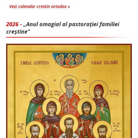
Vezi calendar crestin ortodox »
2026 -
„Anul omagial al pastorației familiei
creștine”