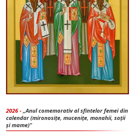
2026 -
„Anul comemorativ al sfintelor femei din
calendar (mironosițe, mu­cenițe, monahii, soții
și mame)”