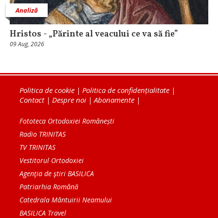
Analiză
Hristos - „Părinte al veacului ce va să fie”
09 Aug, 2026
Politica de cookie
|
Politica de confidențialitate
|
Contact
|
Despre noi
|
Abonamente
|
Fototeca Ortodoxiei Românești
Radio TRINITAS
TV TRINITAS
Vestitorul Ortodoxiei
Agenţia de ştiri BASILICA
Patriarhia Română
Catedrala Mântuirii Neamului
BASILICA Travel