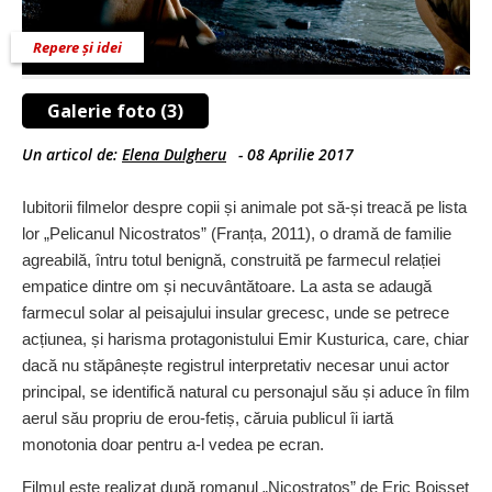
Repere și idei
Galerie foto (3)
Un articol de:
Elena Dulgheru
-
08 Aprilie 2017
Iubitorii filmelor despre copii și animale pot să-și treacă pe lista
lor „Pelicanul Nicostratos” (Franța, 2011), o dramă de familie
agreabilă, întru totul benignă, construită pe farmecul relației
empatice dintre om și necuvântătoare. La asta se adaugă
farmecul solar al peisajului insular grecesc, unde se petrece
acțiunea, și harisma protagonistului Emir Kusturica, care, chiar
dacă nu stăpânește registrul interpretativ necesar unui actor
principal, se identifică natural cu personajul său și aduce în film
aerul său propriu de erou-fetiș, căruia publicul îi iartă
monotonia doar pentru a-l vedea pe ecran.
Filmul este realizat după romanul „Nicostratos” de Eric Boisset