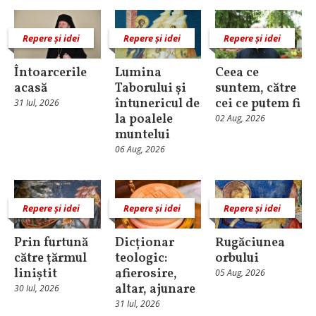
Repere și idei
Repere și idei
Repere și idei
Întoarcerile
Lumina
Ceea ce
acasă
Taborului și
suntem, către
întunericul de
cei ce putem fi
31 Iul, 2026
la poalele
02 Aug, 2026
muntelui
06 Aug, 2026
Repere și idei
Repere și idei
Repere și idei
Prin furtună
Dicționar
Rugăciunea
către țărmul
teologic:
orbului
liniștit
afierosire,
05 Aug, 2026
altar, ajunare
30 Iul, 2026
31 Iul, 2026