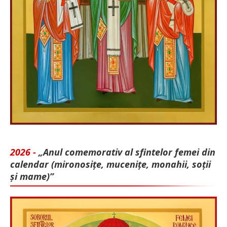
2026 -
„Anul comemorativ al sfintelor femei din
calendar (mironosițe, mu­cenițe, monahii, soții
și mame)”