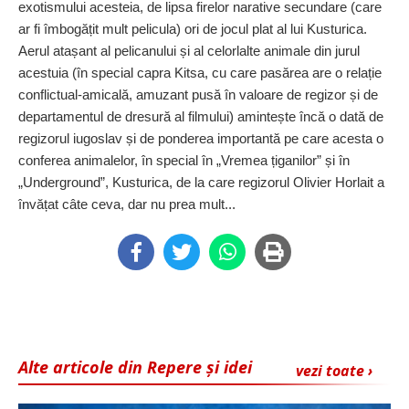
exotismului acesteia, de lipsa firelor narative secundare (care
ar fi îmbogățit mult pelicula) ori de jocul plat al lui Kusturica.
Aerul atașant al pelicanului și al celorlalte animale din jurul
acestuia (în special capra Kitsa, cu care pasărea are o relație
conflictual-amicală, a­mu­zant pusă în valoare de ­regizor și de
departamentul ­de dresură al filmului) aminteș­te încă o dată de
regizorul iugoslav și de ponderea importantă pe care acesta o
conferea animalelor, în special în „Vremea țiganilor” și în
„Underground”, Kusturica, de la care regizorul Olivier Horlait a
învățat câte ceva, dar nu prea mult...
Alte articole din Repere și idei
vezi toate ›