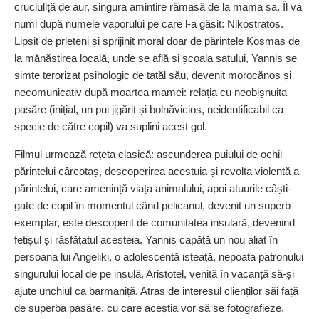
cruciuliță de aur, singura amintire rămasă de la mama sa. Îl va
numi după numele vaporului pe care l-a găsit: Nikostratos.
Lipsit de prieteni și sprijinit moral doar de părintele Kosmas de
la mănăstirea locală, unde se află și școala satului, Yannis se
simte terorizat psihologic de tatăl său, devenit morocănos și
necomunicativ după moartea mamei: relația cu neobișnuita
pasăre (inițial, un pui jigărit și bolnăvicios, neidentificabil ca
specie de către copil) va suplini acest gol.
Filmul urmează rețeta clasică: ascunderea puiului de ochii
părintelui cârcotaș, descoperirea acestuia și revolta violentă a
părintelui, care amenință viața animalului, apoi atuurile câști­
gate de copil în momentul când pelicanul, devenit un superb
exemplar, este descoperit de comunitatea insulară, devenind
fetișul și răsfățatul acesteia. Yannis capătă un nou aliat în
persoana lui Angeliki, o adolescentă isteață, nepoata patronului
singurului local de pe insulă, Aristotel, venită în vacanță să-și
ajute unchiul ca barmaniță. Atras de interesul clienților săi față
de superba pasăre, cu care aceștia vor să se fotografieze,