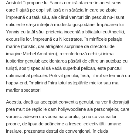
Aristotel îi propune lui Yannis o mică afacere în acest sens,
care îl ajută pe copil să iasă din sărăcia în care se zbate
împreună cu tatăl său, ale cărui venituri din pescuit nu-i sunt
suficiente să-și întrețină modesta gospodărie. Împăcarea lui
Yannis cu tatăl său, prietenia inocentă a băiatului cu Angeliki,
excursiile lor, împreună cu Nikostratos, în mi­ri­ficele peisaje
marine (turistic, dar atrăgător surprinse de directorul de
imagine Michel Amathieu), reconfortează ochii și inima
iubitorilor genului; accidentarea păsării de către un autobuz cu
turiști, sosiți special să vadă superbul pelican, este punctul
culminant al peliculei. Potrivit genului, însă, filmul se termină cu
happy-end, împlinind întru totul așteptările micilor sau mai
marilor spectatori.
Aceștia, dacă au acceptat convenția genului, nu vor fi deranjați
prea mult de replicile cam hollywoodiene ale perso­najelor, care
vorbesc adesea cu vocea naratorului, și nu cu vocea lor
proprie, de lipsa de adâncime a frescei colectivității umane
insulare, prezentate destul de convențional, în ciuda