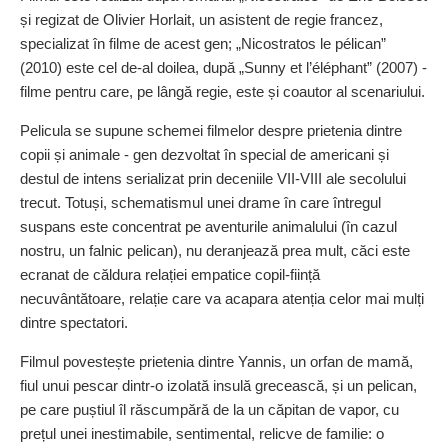
și regizat de Olivier Horlait, un asistent de regie francez,
specializat în filme de acest gen; „Nicostratos le pélican”
(2010) este cel de-al doilea, după „Sunny et l’éléphant” (2007) -
filme pentru care, pe lângă regie, este și coautor al scenariului.
Pelicula se supune schemei filmelor despre prietenia dintre
copii și animale - gen dezvoltat în special de americani și
destul de intens serializat prin deceniile VII-VIII ale secolului
trecut. Totuși, schematismul unei drame în care întregul
suspans este concentrat pe aventurile animalului (în cazul
nostru, un falnic pelican), nu deranjează prea mult, căci este
ecranat de căldura relației empatice copil-ființă
necuvântătoare, relație care va acapara atenția celor mai mulți
dintre spectatori.
Filmul povestește prietenia dintre Yannis, un orfan de mamă,
fiul unui pescar dintr-o izolată insulă grecească, și un pelican,
pe care puștiul îl răscumpără de la un căpitan de vapor, cu
prețul unei inestimabile, sentimental, relicve de familie: o