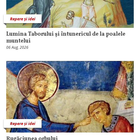
Repere și idei
Lumina Taborului și întunericul de la poalele
muntelui
06 Aug, 2026
Repere și idei
Rugăciunea orbului