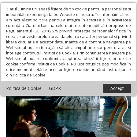
Ziarul Lumina utilizează fişiere de tip cookie pentru a personaliza și
îmbunătăți experiența ta pe Website-ul nostru. Te informăm că ne-
am actualizat politicile pentru a integra în acestea și în activitatea
curentă a Ziarului Lumina cele mai recente modificări propuse de
Regulamentul (UE) 2016/679 privind protecția persoanelor fizice în
ceea ce privește prelucrarea datelor cu caracter personal și privind
libera circulație a acestor date. Înainte de a continua navigarea pe
Website-ul nostru te rugăm să aloci timpul necesar pentru a citi și
Ziarul Lumina
›
Opinii
›
Repere și idei
›
Un film despre copii și
înțelege conținutul Politicii de Cookie. Prin continuarea navigării pe
animale: „Pelicanul Nicostratos”
Website-ul nostru confirmi acceptarea utilizării fişierelor de tip
cookie conform Politicii de Cookie. Nu uita totuși că poți modifica în
Un film despre copii și animale: „Pelicanul
orice moment setările acestor fişiere cookie urmând instrucțiunile
din Politica de Cookie.
Nicostratos”
Politica de Cookie
GDPR
Accept