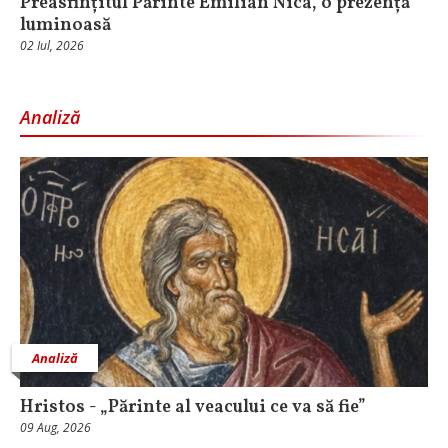
Preasfințitul Părinte Emilian Nica, o prezență
luminoasă
02 Iul, 2026
Analiză
Analiză
Hristos - „Părinte al veacului ce va să fie”
09 Aug, 2026