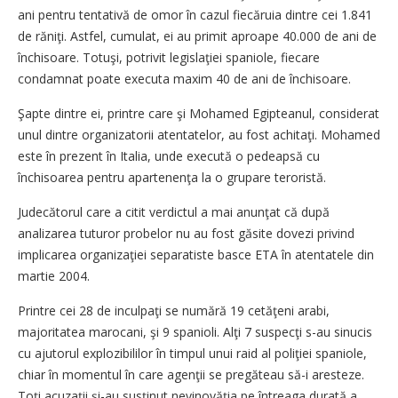
ani pentru tentativă de omor în cazul fiecăruia dintre cei 1.841
de răniţi. Astfel, cumulat, ei au primit aproape 40.000 de ani de
închisoare. Totuşi, potrivit legislaţiei spaniole, fiecare
condamnat poate executa maxim 40 de ani de închisoare.
Şapte dintre ei, printre care şi Mohamed Egipteanul, considerat
unul dintre organizatorii atentatelor, au fost achitaţi. Mohamed
este în prezent în Italia, unde execută o pedeapsă cu
închisoarea pentru apartenenţa la o grupare teroristă.
Judecătorul care a citit verdictul a mai anunţat că după
analizarea tuturor probelor nu au fost găsite dovezi privind
implicarea organizaţiei separatiste basce ETA în atentatele din
martie 2004.
Printre cei 28 de inculpaţi se numără 19 cetăţeni arabi,
majoritatea marocani, şi 9 spanioli. Alţi 7 suspecţi s-au sinucis
cu ajutorul explozibililor în timpul unui raid al poliţiei spaniole,
chiar în momentul în care agenţii se pregăteau să-i aresteze.
Toţi acuzaţii şi-au susţinut nevinovăţia pe întreaga durată a