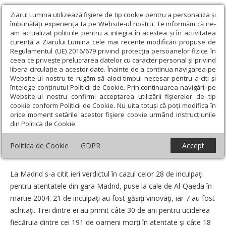
Ziarul Lumina utilizează fişiere de tip cookie pentru a personaliza și
îmbunătăți experiența ta pe Website-ul nostru. Te informăm că ne-
am actualizat politicile pentru a integra în acestea și în activitatea
curentă a Ziarului Lumina cele mai recente modificări propuse de
Regulamentul (UE) 2016/679 privind protecția persoanelor fizice în
ceea ce privește prelucrarea datelor cu caracter personal și privind
libera circulație a acestor date. Înainte de a continua navigarea pe
Website-ul nostru te rugăm să aloci timpul necesar pentru a citi și
Ziarul Lumina
›
Societate
›
Actualitate socială
›
40.000 de ani de
înțelege conținutul Politicii de Cookie. Prin continuarea navigării pe
închisoare pentru atentatorii de la Madrid
Website-ul nostru confirmi acceptarea utilizării fişierelor de tip
cookie conform Politicii de Cookie. Nu uita totuși că poți modifica în
40.000 de ani de închisoare pentru
orice moment setările acestor fişiere cookie urmând instrucțiunile
din Politica de Cookie.
atentatorii de la Madrid
Politica de Cookie
GDPR
Accept
Data:
01 Noiembrie 2007
La Madrid s-a citit ieri verdictul în cazul celor 28 de inculpaţi
pentru atentatele din gara Madrid, puse la cale de Al-Qaeda în
martie 2004. 21 de inculpaţi au fost găsiţi vinovaţi, iar 7 au fost
achitaţi. Trei dintre ei au primit câte 30 de ani pentru uciderea
fiecăruia dintre cei 191 de oameni morţi în atentate şi câte 18