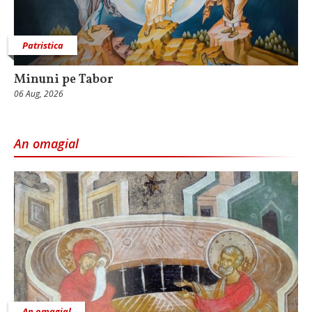
Patristica
Minuni pe Tabor
06 Aug, 2026
An omagial
An omagial