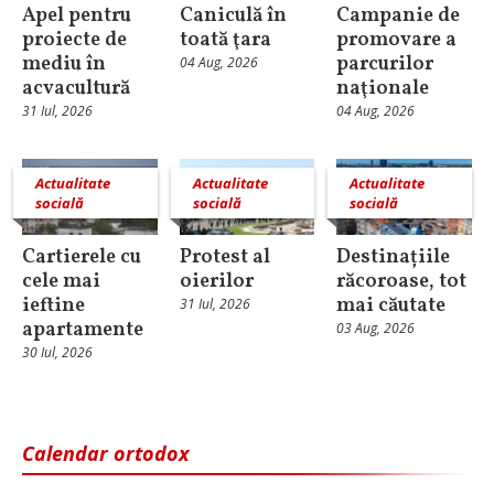
Apel pentru
Caniculă în
Campanie de
proiecte de
toată ţara
promovare a
mediu în
parcurilor
04 Aug, 2026
acvacultură
naţionale
31 Iul, 2026
04 Aug, 2026
Actualitate
Actualitate
Actualitate
socială
socială
socială
Cartierele cu
Protest al
Destinațiile
cele mai
oierilor
răcoroase, tot
ieftine
mai căutate
31 Iul, 2026
apartamente
03 Aug, 2026
30 Iul, 2026
Calendar ortodox