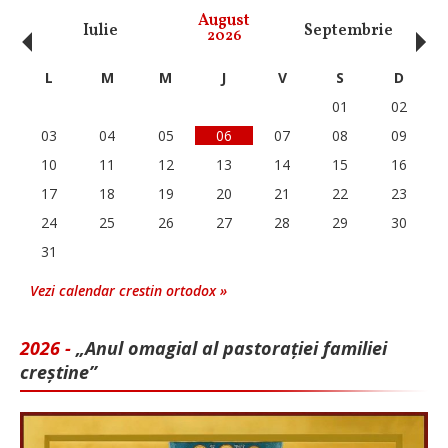
‹
›
August
Iulie
Septembrie
O
2026
L
M
M
J
V
S
D
01
02
03
04
05
06
07
08
09
10
11
12
13
14
15
16
17
18
19
20
21
22
23
24
25
26
27
28
29
30
31
Vezi calendar crestin ortodox »
2026 -
„Anul omagial al pastorației familiei
creștine”