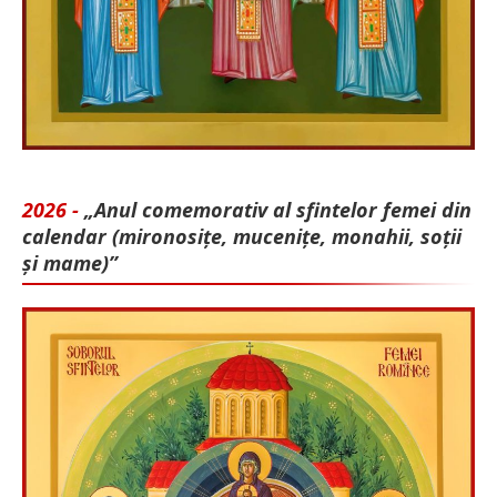
2026 -
„Anul comemorativ al sfintelor femei din
calendar (mironosițe, mu­cenițe, monahii, soții
și mame)”