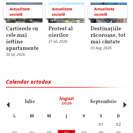
Actualitate
Actualitate
Actualitate
socială
socială
socială
Cartierele cu
Protest al
Destinațiile
cele mai
oierilor
răcoroase, tot
ieftine
mai căutate
31 Iul, 2026
apartamente
03 Aug, 2026
30 Iul, 2026
Calendar ortodox
‹
›
August
Iulie
Septembrie
O
2026
L
M
M
J
V
S
D
01
02
03
04
05
06
07
08
09