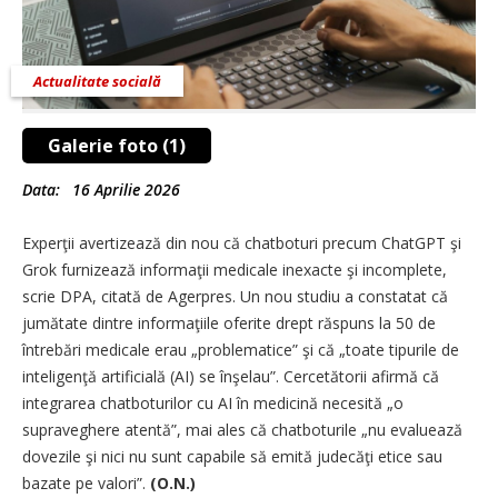
Actualitate socială
Galerie foto (1)
Data:
16 Aprilie 2026
Experţii avertizează din nou că chatboturi precum ChatGPT şi
Grok furnizează informaţii medicale inexacte şi incomplete,
scrie DPA, citată de Agerpres. Un nou studiu a constatat că
jumătate dintre informaţiile oferite drept răspuns la 50 de
întrebări medicale erau „problematice” şi că „toate tipurile de
inteligenţă artificială (AI) se înşelau”. Cercetătorii afirmă că
integrarea chatboturilor cu AI în medicină necesită „o
supraveghere atentă”, mai ales că chatboturile „nu evaluează
dovezile şi nici nu sunt capabile să emită judecăţi etice sau
bazate pe valori”.
(O.N.)