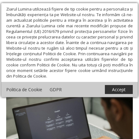
Ziarul Lumina utilizează fişiere de tip cookie pentru a personaliza și
îmbunătăți experiența ta pe Website-ul nostru. Te informăm că ne-
am actualizat politicile pentru a integra în acestea și în activitatea
curentă a Ziarului Lumina cele mai recente modificări propuse de
Regulamentul (UE) 2016/679 privind protecția persoanelor fizice în
ceea ce privește prelucrarea datelor cu caracter personal și privind
libera circulație a acestor date. Înainte de a continua navigarea pe
Website-ul nostru te rugăm să aloci timpul necesar pentru a citi și
Ziarul Lumina
›
Societate
›
Actualitate socială
›
AI furnizează
înțelege conținutul Politicii de Cookie. Prin continuarea navigării pe
informaţii medicale inexacte
Website-ul nostru confirmi acceptarea utilizării fişierelor de tip
cookie conform Politicii de Cookie. Nu uita totuși că poți modifica în
AI furnizează informaţii medicale inexacte
orice moment setările acestor fişiere cookie urmând instrucțiunile
din Politica de Cookie.
Politica de Cookie
GDPR
Accept