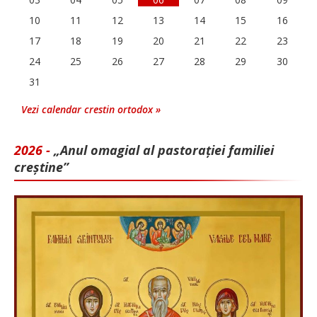
10
11
12
13
14
15
16
17
18
19
20
21
22
23
24
25
26
27
28
29
30
31
Vezi calendar crestin ortodox »
2026 -
„Anul omagial al pastorației familiei
creștine”