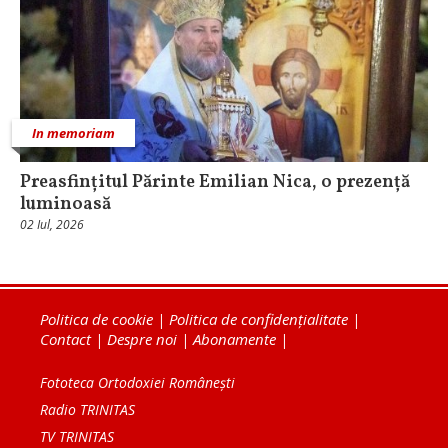
In memoriam
Preasfințitul Părinte Emilian Nica, o prezență
luminoasă
02 Iul, 2026
Politica de cookie
|
Politica de confidențialitate
|
Contact
|
Despre noi
|
Abonamente
|
Fototeca Ortodoxiei Românești
Radio TRINITAS
TV TRINITAS