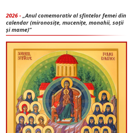
2026 -
„Anul comemorativ al sfintelor femei din
calendar (mironosițe, mu­cenițe, monahii, soții
și mame)”