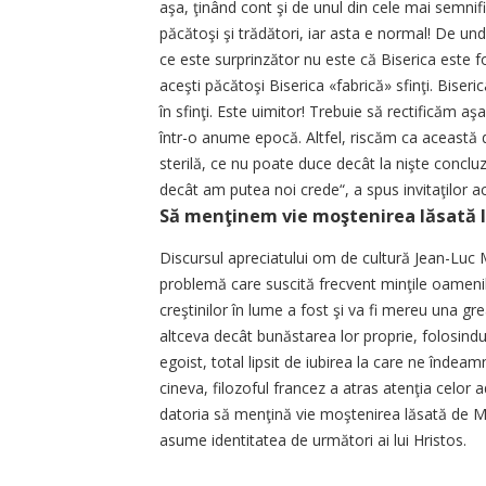
aşa, ţinând cont şi de unul din cele mai semnific
păcătoşi şi trădători, iar asta e normal! De u
ce este surprinzător nu este că Biserica este f
aceşti păcătoşi Biserica «fabrică» sfinţi. Biser
în sfinţi. Este uimitor! Trebuie să rectificăm a
într-o anume epocă. Altfel, riscăm ca această
sterilă, ce nu poate duce decât la nişte conclu
decât am putea noi crede“, a spus invitaţilor a
Să menţinem vie moştenirea lăsată 
Discursul apreciatului om de cultură Jean-Luc M
problemă care suscită frecvent minţile oamenilo
creştinilor în lume a fost şi va fi mereu una gr
altceva decât bunăstarea lor proprie, folosindu-
egoist, total lipsit de iubirea la care ne îndea
cineva, filozoful francez a atras atenţia celor a
datoria să menţină vie moştenirea lăsată de Mân
asume identitatea de următori ai lui Hristos.