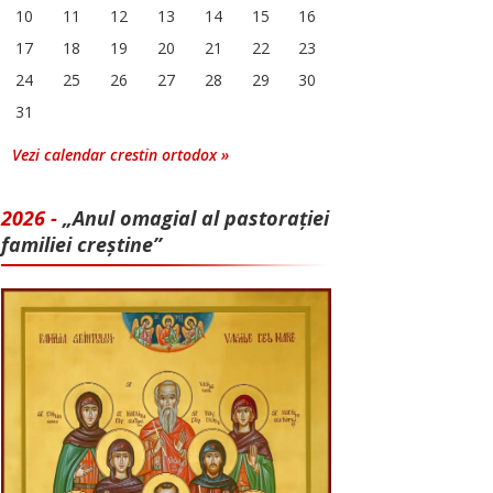
10
11
12
13
14
15
16
17
18
19
20
21
22
23
24
25
26
27
28
29
30
31
Vezi calendar crestin ortodox »
2026 -
„Anul omagial al pastorației
familiei creștine”