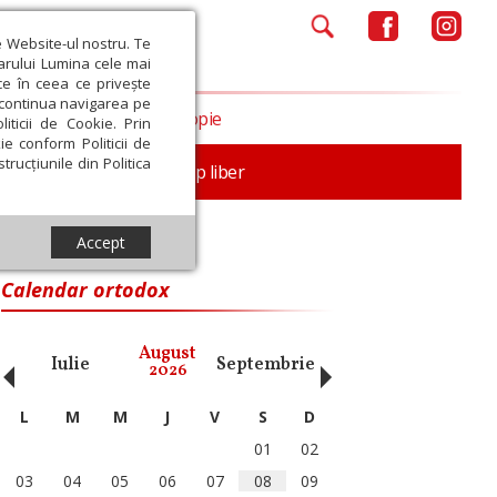
e Website-ul nostru. Te
iarului Lumina cele mai
ce în ceea ce privește
a continua navigarea pe
Opinii
Filantropie
iticii de Cookie. Prin
ie conform Politicii de
trucțiunile din Politica
nță
Familie
Timp liber
Accept
Calendar ortodox
‹
›
August
Iulie
Septembrie
Octombrie
Noiembri
2026
L
M
M
J
V
S
D
01
02
03
04
05
06
07
08
09