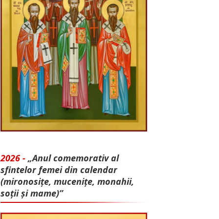
2026 -
„Anul comemorativ al
sfintelor femei din calendar
(mironosițe, mu­cenițe, monahii,
soții și mame)”