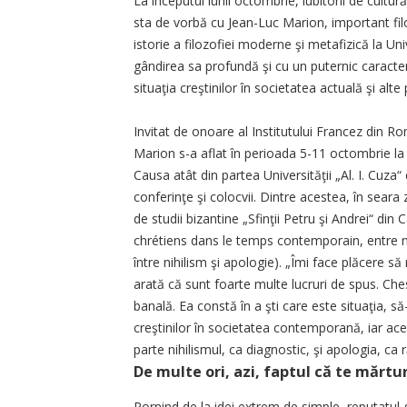
La începutul lunii octombrie, iubitorii de cultur
sta de vorbă cu Jean-Luc Marion, important fi
istorie a filozofiei moderne şi metafizică la Un
gândirea sa profundă şi cu un puternic caracte
situaţia creştinilor în societatea actuală şi alt
Invitat de onoare al Institutului Francez din 
Marion s-a aflat în perioada 5-11 octombrie la I
Causa atât din partea Universităţii „Al. I. Cuza“ 
conferinţe şi colocvii. Dintre acestea, în seara
de studii bizantine „Sfinţii Petru şi Andrei“ din
chrétiens dans le temps contemporain, entre nihi
între nihilism şi apologie). „Îmi face plăcere să
arată că sunt foarte multe lucruri de spus. Ch
banală. Ea constă în a şti care este situaţia, s
creştinilor în societatea contemporană, iar ace
parte nihilismul, ca diagnostic, şi apologia, c
De multe ori, azi, faptul că te mărtu
Pornind de la idei extrem de simple, reputatul 