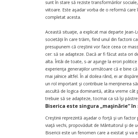
sunt în stare să reziste transformărilor sociale
viitoare. Este aşadar vorba de o reformă care î
completat acesta.
Această situaţie, a explicat mai departe Jean-Lu
societăţii în care trăim, fiind unul din factorii c
presupunem că creştinii vor face ceea ce mass
cer: să se adapteze. Dacă ar fi făcut asta ori de 
alta. Întâi de toate, s-ar ajunge la erori politic
experienţa generaţiilor următoare că e bine că 
mai jalnice altfel. În al doilea rând, ei ar dispă
un rol important şi contribuie la menţinerea să
ascultă de logica dominantă, atâta vreme cât p
trebuie să se adapteze, tocmai ca să îşi păstre
Biserica este singura „maşinărie“ în 
Creştinii reprezintă aşadar o forţă şi un factor
viaţă vechi, propovăduit de Mântuitorul şi de ucen
Bisericii este un fenomen care a existat şi va ex