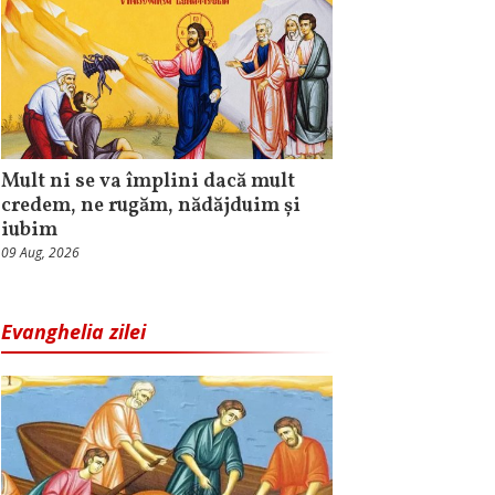
Mult ni se va împlini dacă mult
credem, ne rugăm, nădăjduim și
iubim
09 Aug, 2026
Evanghelia zilei