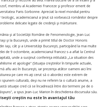
ă franceză şi filozofie au avut marea bucurie de a se întâlni şi a
lozof, membru al Academiei Franceze şi profesor emerit de
iversitatea Paris-Sorbonne. Apreciat la nivel mondial pentru
r teologic, academicianul a ţinut să vorbească românilor despre
e probleme delicate legate de credinţă şi mărturisire.
România şi al Societăţii Române de Fenomenologie, Jean-Luc
aşi şi la Bucureşti, unde a primit titlul de Doctor Honoris
din Iaşi, cât şi a Universităţii Bucureşti, participând la mai multe
 zilei de 9 octombrie, academicianul francez s-a aflat la Centrul
 Capitală, unde a susţinut conferinţa intitulată „La situation des
lisme et apologie“ (Situaţia creştinilor în timpurile actuale,
 mă aflu aici în Bucureşti, iar prezenţa atâtor oameni aici îmi
estiunea pe care mi-aţi cerut să o abordez este extrem de
ă-i spunem culturală, deşi nu ne referim la o cultură anume, a
astă situaţie cred că se încadrează între doi termeni: pe de o
a răspuns“, a spus Jean-Luc Marion în deschiderea discursului său.
riseşti creştin nu este în avantajul tău
gânditor francez a atras atenţia asupra unor realităţi care