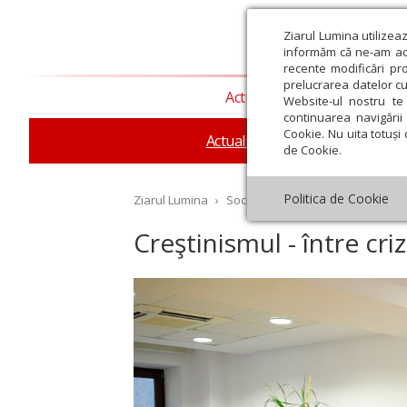
Ziarul Lumina utilizea
informăm că ne-am actu
recente modificări pr
prelucrarea datelor cu
Actualitate religioasă
T
Website-ul nostru te 
continuarea navigării 
Cookie. Nu uita totuși 
Actualitate socială
Sănăta
de Cookie.
Politica de Cookie
Ziarul Lumina
›
Societate
›
Actualitate socială
›
Creştinismul - între cri
st
Septembrie
Octombrie
Noiembrie
Decembrie
Ianuar