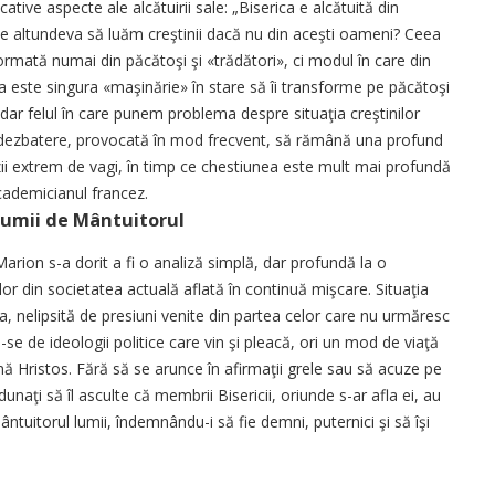
ative aspecte ale alcătuirii sale: „Biserica e alcătuită din
nde altundeva să luăm creştinii dacă nu din aceşti oameni? Ceea
ormată numai din păcătoşi şi «trădători», ci modul în care din
ica este singura «maşinărie» în stare să îi transforme pe păcătoşi
şadar felul în care punem problema despre situaţia creştinilor
 dezbatere, provocată în mod frecvent, să rămână una profund
zii extrem de vagi, în timp ce chestiunea este mult mai profundă
cademicianul francez.
lumii de Mântuitorul
arion s-a dorit a fi o analiză simplă, dar profundă la o
r din societatea actuală aflată în continuă mişcare. Situaţia
ea, nelipsită de presiuni venite din partea celor care nu urmăresc
se de ideologii politice care vin şi pleacă, ori un mod de viaţă
mnă Hristos. Fără să se arunce în afirmaţii grele sau să acuze pe
dunaţi să îl asculte că membrii Bisericii, oriunde s-ar afla ei, au
tuitorul lumii, îndemnându-i să fie demni, puternici şi să îşi