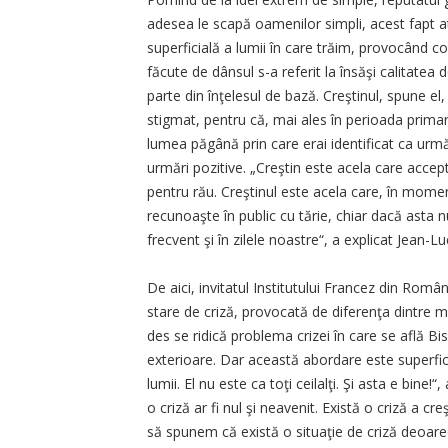
adesea le scapă oamenilor simpli, acest fapt a
superficială a lumii în care trăim, provocând c
făcute de dânsul s-a referit la însăşi calitatea 
parte din înţelesul de bază. Creştinul, spune el
stigmat, pentru că, mai ales în perioada primar
lumea păgână prin care erai identificat ca urmă
urmări pozitive. „Creştin este acela care accept
pentru rău. Creştinul este acela care, în momentu
recunoaşte în public cu tărie, chiar dacă asta n
frecvent şi în zilele noastre“, a explicat Jean-L
De aici, invitatul Institutului Francez din Româ
stare de criză, provocată de diferenţa dintre me
des se ridică problema crizei în care se află Bi
exterioare. Dar această abordare este superficia
lumii. El nu este ca toţi ceilalţi. Şi asta e bine
o criză ar fi nul şi neavenit. Există o criză a cr
să spunem că există o situaţie de criză deoarece 