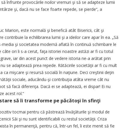
, să înfrunte provocările noilor vremuri şi să se adapteze lumii
ntârzie şi, dacă nu se face foarte repede, se pierde“, a
c Marion, este normală şi benefică atât Bisericii, cât şi
are contribuie la echilibrarea lumii şi a ideilor care apar în ea. „Să
-media şi societatea modernă aflată în continuă schimbare le
câte ori li s-a cerut, faţa istoriei noastre astăzi ar fi cu totul
e grave, iar din acest punct de vedere istoria ne-a arătat prin
nu se adaptează prea repede. Rătăcirile societăţii ar fi cu mult
rea ca mişcare şi resursă socială în naţiune. Deci creştinii deţin
nătăţii sociale, aducându-şi contribuţia atâta vreme cât nu
ot să facă diferenţa. Dacă ei se adaptează, ei dispar! Ei nu
ze acest rol.“
stare să îi transforme pe păcătoşi în sfinţi
 pozitiv tocmai pentru că păstrează învăţăturile şi modul de
icii Săi şi nu sunt identificabili cu restul societăţii. Criza
ista în permanenţă, pentru că, într-un fel, îi este menit să fie