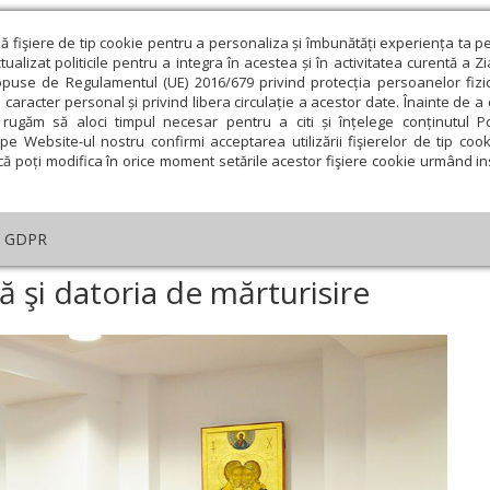
ză fişiere de tip cookie pentru a personaliza și îmbunătăți experiența ta p
alizat politicile pentru a integra în acestea și în activitatea curentă a Z
opuse de Regulamentul (UE) 2016/679 privind protecția persoanelor fizi
 caracter personal și privind libera circulație a acestor date. Înainte de 
eologie și spiritualitate
Educaţie și Cultură
Societate
rugăm să aloci timpul necesar pentru a citi și înțelege conținutul Pol
pe Website-ul nostru confirmi acceptarea utilizării fişierelor de tip cook
că poți modifica în orice moment setările acestor fişiere cookie urmând ins
te
Analiză
Reportaj
Psihologie
Religie și știi
GDPR
Creştinismul - între criză şi datoria de mărturisire
ză şi datoria de mărturisire
ie
Februarie
Martie
Aprilie
Mai
Iunie