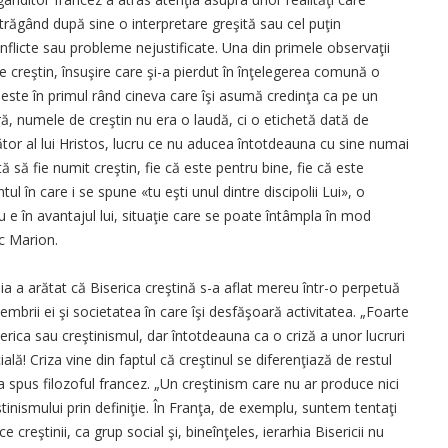
trăgând după sine o interpretare greşită sau cel puţin
onflicte sau probleme nejustificate. Una din primele observaţii
de creştin, însuşire care şi-a pierdut în înţelegerea comună o
, este în primul rând cineva care îşi asumă credinţa ca pe un
ă, numele de creştin nu era o laudă, ci o etichetă dată de
tor al lui Hristos, lucru ce nu aducea întotdeauna cu sine numai
ă să fie numit creştin, fie că este pentru bine, fie că este
l în care i se spune «tu eşti unul dintre discipolii Lui», o
u e în avantajul lui, situaţie care se poate întâmpla în mod
uc Marion.
nia a arătat că Biserica creştină s-a aflat mereu într-o perpetuă
mbrii ei şi societatea în care îşi desfăşoară activitatea. „Foarte
serica sau creştinismul, dar întotdeauna ca o criză a unor lucruri
lă! Criza vine din faptul că creştinul se diferenţiază de restul
!“, a spus filozoful francez. „Un creştinism care nu ar produce nici
eştinismului prin definiţie. În Franţa, de exemplu, suntem tentaţi
creştinii, ca grup social şi, bineînţeles, ierarhia Bisericii nu