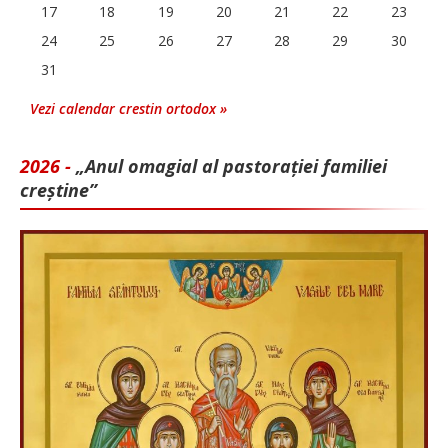
17
18
19
20
21
22
23
24
25
26
27
28
29
30
31
Vezi calendar crestin ortodox »
2026 -
„Anul omagial al pastorației familiei
creștine”