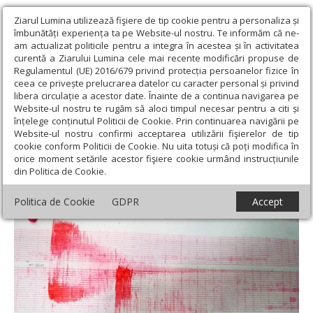
Ziarul Lumina utilizează fişiere de tip cookie pentru a personaliza și
îmbunătăți experiența ta pe Website-ul nostru. Te informăm că ne-
am actualizat politicile pentru a integra în acestea și în activitatea
curentă a Ziarului Lumina cele mai recente modificări propuse de
Regulamentul (UE) 2016/679 privind protecția persoanelor fizice în
ceea ce privește prelucrarea datelor cu caracter personal și privind
libera circulație a acestor date. Înainte de a continua navigarea pe
Website-ul nostru te rugăm să aloci timpul necesar pentru a citi și
Ziarul Lumina
›
Societate
›
Actualitate socială
›
Cutremure
înțelege conținutul Politicii de Cookie. Prin continuarea navigării pe
slabe în zona seismică Vrancea
Website-ul nostru confirmi acceptarea utilizării fişierelor de tip
cookie conform Politicii de Cookie. Nu uita totuși că poți modifica în
Cutremure slabe în zona seismică Vrancea
orice moment setările acestor fişiere cookie urmând instrucțiunile
din Politica de Cookie.
Politica de Cookie
GDPR
Accept