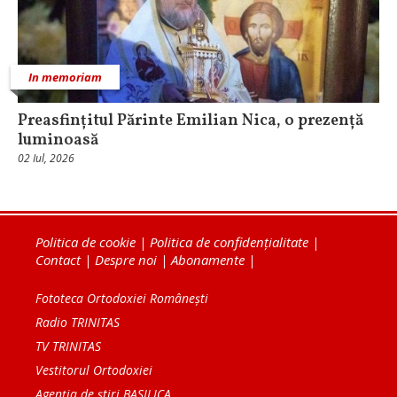
In memoriam
Preasfințitul Părinte Emilian Nica, o prezență
luminoasă
02 Iul, 2026
Politica de cookie
|
Politica de confidențialitate
|
Contact
|
Despre noi
|
Abonamente
|
Fototeca Ortodoxiei Românești
Radio TRINITAS
TV TRINITAS
Vestitorul Ortodoxiei
Agenţia de ştiri BASILICA