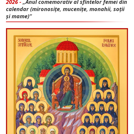
2026 -
„Anul comemorativ al sfintelor femei din
calendar (mironosițe, mu­cenițe, monahii, soții
și mame)”