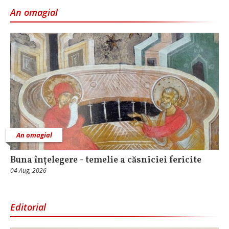
An omagial
An omagial
Buna înțelegere - temelie a căsniciei fericite
04 Aug, 2026
Editorial