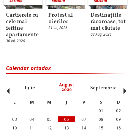
socială
socială
socială
Cartierele cu
Protest al
Destinațiile
cele mai
oierilor
răcoroase, tot
ieftine
mai căutate
31 Iul, 2026
apartamente
03 Aug, 2026
30 Iul, 2026
Calendar ortodox
‹
›
August
Iulie
Septembrie
O
2026
L
M
M
J
V
S
D
01
02
03
04
05
06
07
08
09
10
11
12
13
14
15
16