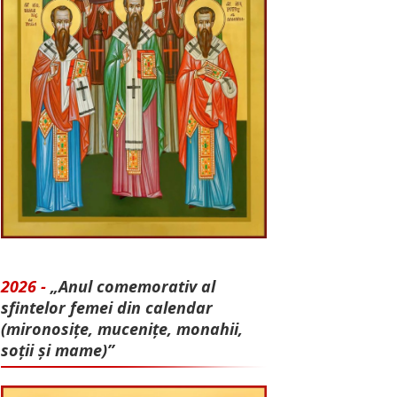
2026 -
„Anul comemorativ al
sfintelor femei din calendar
(mironosițe, mu­cenițe, monahii,
soții și mame)”