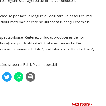
area regiunii şi atragerea de firme va conduce la
le care se pot face la Măgurele, locul care va găzdui cel mai
studiul materialelor care se utilizează în spaţiul cosmic la
i spectaculoase. Reiterez un lucru: producerea de noi
 raţional pot fi utilizate în tratarea cancerului. De
cale nu numai al ELI-NP, ci al tuturor rezultatelor fizicii”,
 când şi laserul ELI-NP va fi operabil.
vezi toate ›