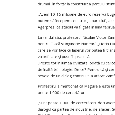
drumul „în forţă” la construirea parcului ştiinţi
„Avem 10-15 milioane de euro rezervă bugeta
putem să începem construcţia parcului”, a sus
Agerpres, că studiul va fi gata în luna februa
La rândul său, profesorul Nicolae Victor Zam
pentru Fizică şi Inginerie Nucleară „Horia Hu
care se vor face cu laserul vor putea fi trans
valorificate şi puse în practică.
„Peste tot în lumea civilizată, odată cu cerc
de înaltă tehnologie. De ce? Pentru că şi cerc
nevoie de un dialog continuu”, a arătat Zamfi
Profesorul a menţionat că Măgurele este una d
peste 1.000 de cercetători.
„Sunt peste 1.000 de cercetători, deci avem po
dialogul cu partea de industrie, de afaceri. S