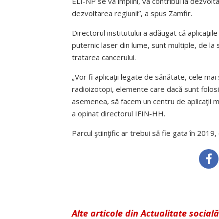
ELI-NP se va împlini, va contribui la dezvolt
dezvoltarea regiunii”, a spus Zamfir.
Directorul institutului a adăugat că aplicaţii
puternic laser din lume, sunt multiple, de la 
tratarea cancerului.
„Vor fi aplicaţii legate de sănătate, cele ma
radioizotopi, elemente care dacă sunt folosite
asemenea, să facem un centru de aplicaţii medi
a opinat directorul IFIN-HH.
Parcul ştiinţific ar trebui să fie gata în 2019,
Alte articole din Actualitate socială