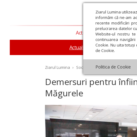
Ziarul Lumina utilizea
informăm că ne-am actu
recente modificări pr
prelucrarea datelor cu
Actualitate religioasă
T
Website-ul nostru te 
continuarea navigării 
Cookie. Nu uita totuși 
Actualitate socială
Sănăta
de Cookie.
Politica de Cookie
Ziarul Lumina
›
Societate
›
Actualitate socială
›
Demersuri pentru înfiinţ
Măgurele
st
Septembrie
Octombrie
Noiembrie
Decembrie
Ianuar