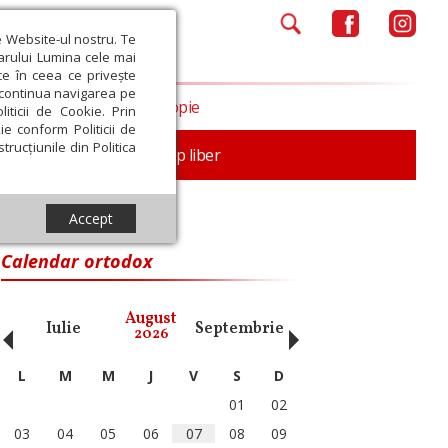
e Website-ul nostru. Te
iarului Lumina cele mai
ce în ceea ce privește
a continua navigarea pe
Opinii
Filantropie
iticii de Cookie. Prin
ie conform Politicii de
trucțiunile din Politica
nță
Familie
Timp liber
Accept
Calendar ortodox
‹
›
August
Iulie
Septembrie
Octombrie
Noiembri
2026
L
M
M
J
V
S
D
01
02
03
04
05
06
07
08
09