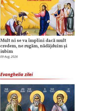
Mult ni se va împlini dacă mult
credem, ne rugăm, nădăjduim și
iubim
09 Aug, 2026
Evanghelia zilei