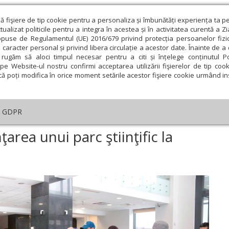
ză fişiere de tip cookie pentru a personaliza și îmbunătăți experiența ta p
alizat politicile pentru a integra în acestea și în activitatea curentă a Z
opuse de Regulamentul (UE) 2016/679 privind protecția persoanelor fizi
 caracter personal și privind libera circulație a acestor date. Înainte de 
eologie și spiritualitate
Educaţie și Cultură
Societate
rugăm să aloci timpul necesar pentru a citi și înțelege conținutul Pol
pe Website-ul nostru confirmi acceptarea utilizării fişierelor de tip cook
că poți modifica în orice moment setările acestor fişiere cookie urmând ins
te
Analiză
Reportaj
Psihologie
Religie și știi
GDPR
Demersuri pentru înfiinţarea unui parc ştiinţific la Măgurele
area unui parc ştiinţific la
ie
Februarie
Martie
Aprilie
Mai
Iunie