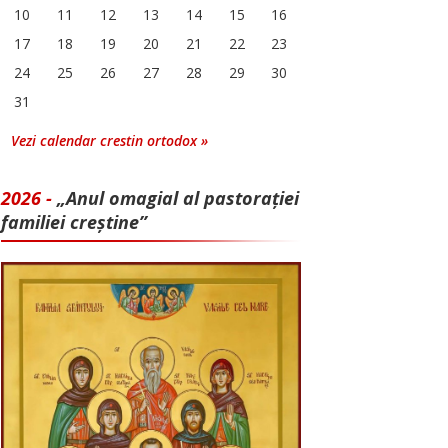
10
11
12
13
14
15
16
17
18
19
20
21
22
23
24
25
26
27
28
29
30
31
Vezi calendar crestin ortodox »
2026 -
„Anul omagial al pastorației
familiei creștine”