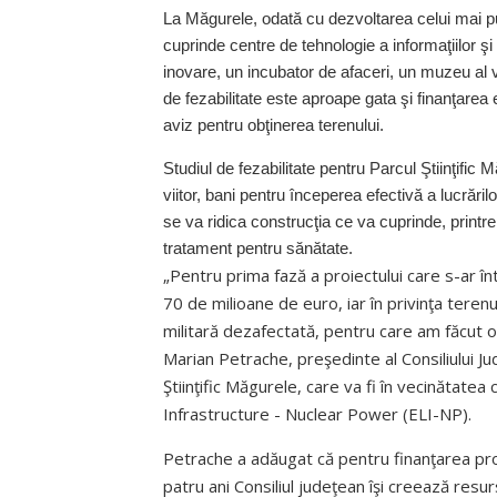
La Măgurele, odată cu dezvoltarea celui mai put
cuprinde centre de tehnologie a informaţiilor şi
inovare, un incubator de afaceri, un muzeu al vi
de fezabilitate este aproape gata şi finanţarea
aviz pentru obţinerea terenului.
Studiul de fezabilitate pentru Parcul Ştiinţific 
viitor, bani pentru începerea efectivă a lucrări
se va ridica construcţia ce va cuprinde, printre
tratament pentru sănătate.
„Pentru prima fază a proiectului care s-ar în
70 de milioane de euro, iar în privinţa terenulu
militară dezafectată, pentru care am făcut o 
Marian Petrache, preşedinte al Consiliului J
Ştiinţific Măgurele, care va fi în vecinătate
Infrastructure - Nuclear Power (ELI-NP).
Petrache a adăugat că pentru finanţarea proie
patru ani Consiliul judeţean îşi creează resu