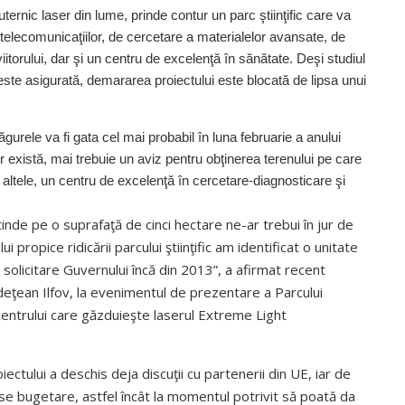
ernic laser din lume, prinde contur un parc ştiinţific care va
 telecomunicaţiilor, de cercetare a materialelor avansate, de
itorului, dar şi un centru de excelenţă în sănătate. Deşi studiul
 este asigurată, demararea proiectului este blocată de lipsa unui
Măgurele va fi gata cel mai probabil în luna februarie a anului
lor există, mai trebuie un aviz pentru obţinerea terenului pe care
 altele, un centru de excelenţă în cer­cetare-diagnosticare şi
tinde pe o suprafaţă de cinci hectare ne-ar trebui în jur de
i propice ridicării parcului ştiinţific am identificat o unitate
solicitare Guvernului încă din 2013”, a afirmat recent
udeţean Ilfov, la evenimentul de prezentare a Parcului
a centrului care găzduieşte laserul Extreme Light
ctului a deschis deja discuţii cu partenerii din UE, iar de
rse bugetare, astfel încât la momentul potrivit să poată da