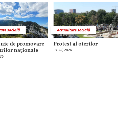
tate socială
Actualitate socială
nie de promovare
Protest al oierilor
urilor naţionale
31 Iul, 2026
026