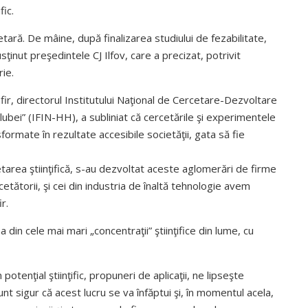
fic.
ră. De mâine, după finalizarea studiului de fezabilitate,
ţinut preşedintele CJ Ilfov, care a precizat, potrivit
rie.
fir, directorul Institutului Naţional de Cercetare-Dezvoltare
lubei” (IFIN-HH), a subliniat că cercetările şi experimentele
formate în rezultate accesibile societăţii, gata să fie
etarea ştiinţifică, s-au dezvoltat aceste aglomerări de firme
etătorii, şi cei din industria de înaltă tehnologie avem
r.
in cele mai mari „concentraţii” ştiinţifice din lume, cu
tenţial ştiinţific, propuneri de aplicaţii, ne lipseşte
unt sigur că acest lucru se va înfăptui şi, în momentul acela,