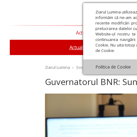
Ziarul Lumina utilizea
informăm că ne-am actu
recente modificări pr
prelucrarea datelor cu
Actualitate religioasă
T
Website-ul nostru te 
continuarea navigării 
Cookie. Nu uita totuși 
Actualitate socială
Sănăta
de Cookie.
Politica de Cookie
Ziarul Lumina
›
Societate
›
Actualitate socială
›
Guvernatorul BNR: Sun
st
Septembrie
Octombrie
Noiembrie
Decembrie
Ianuar