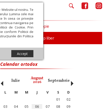
e Website-ul nostru. Te
iarului Lumina cele mai
ce în ceea ce privește
a continua navigarea pe
Opinii
Filantropie
iticii de Cookie. Prin
ie conform Politicii de
trucțiunile din Politica
nță
Familie
Timp liber
Accept
Calendar ortodox
‹
›
August
Iulie
Septembrie
Octombrie
Noiembri
2026
L
M
M
J
V
S
D
01
02
03
04
05
06
07
08
09