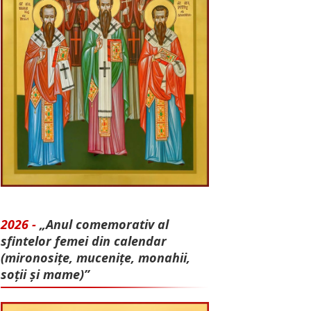
2026 -
„Anul comemorativ al
sfintelor femei din calendar
(mironosițe, mu­cenițe, monahii,
soții și mame)”