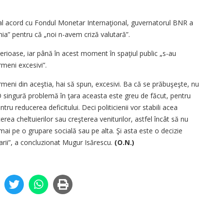
tual acord cu Fondul Monetar Internaţional, guvernatorul BNR a
ia” pentru că „noi n-avem criză valutară”.
erioase, iar până în acest moment în spaţiul public „s-au
ermeni excesivi”.
eni din aceştia, hai să spun, excesivi. Ba că se prăbuşeşte, nu
 O singură problemă în ţara aceasta este greu de făcut, pentru
u reducerea deficitului. Deci politicienii vor stabili acea
erea cheltuierilor sau creşterea veniturilor, astfel încât să nu
i pe o grupare socială sau pe alta. Şi asta este o decizie
arii”, a concluzionat Mugur Isărescu.
(O.N.)