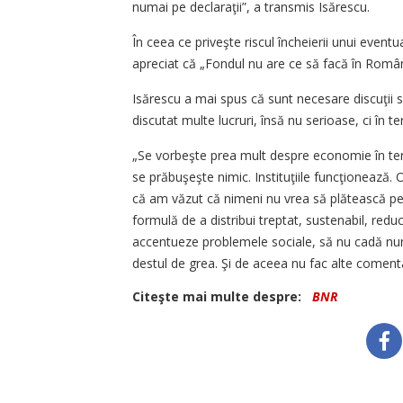
numai pe declaraţii”, a transmis Isărescu.
În ceea ce priveşte riscul încheierii unui even
apreciat că „Fondul nu are ce să facă în Român
Isărescu a mai spus că sunt necesare discuţii s
discutat multe lucruri, însă nu serioase, ci în t
„Se vorbeşte prea mult despre economie în term
se prăbuşeşte nimic. Instituţiile funcţionează.
că am văzut că nimeni nu vrea să plătească pentr
formulă de a distribui treptat, sustenabil, reduc
accentueze problemele sociale, să nu cadă numa
destul de grea. Şi de aceea nu fac alte coment
Citeşte mai multe despre:
BNR