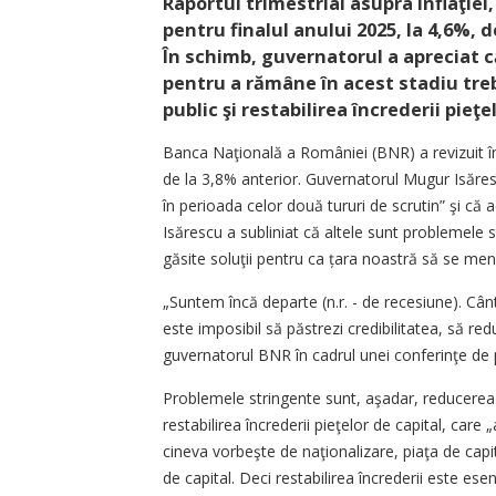
Raportul trimestrial asupra inflaţiei
pentru finalul anului 2025, la 4,6%, 
În schimb, guvernatorul a apreciat 
pentru a rămâne în acest stadiu tre
public şi restabilirea încrederii pieţe
Banca Naţională a României (BNR) a revizuit în 
de la 3,8% anterior. Guvernatorul Mugur Isăres
în perioada celor două tururi de scrutin” şi că 
Isărescu a subliniat că altele sunt problemele
găsite soluţii pentru ca țara noastră să se me
„Suntem încă departe (n.r. - de recesiune). Cân
este imposibil să păstrezi credibilitatea, să red
guvernatorul BNR în cadrul unei conferinţe de
Problemele stringente sunt, aşadar, reducerea de
restabilirea încrederii pieţelor de capital, care
cineva vorbeşte de naţionalizare, piaţa de capit
de capital. Deci restabilirea încrederii este esen