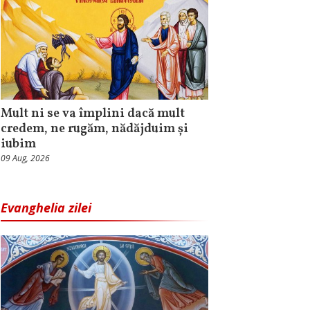
Mult ni se va împlini dacă mult
credem, ne rugăm, nădăjduim și
iubim
09 Aug, 2026
Evanghelia zilei