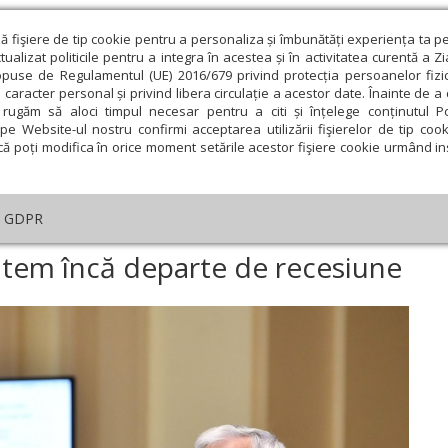
ză fişiere de tip cookie pentru a personaliza și îmbunătăți experiența ta p
alizat politicile pentru a integra în acestea și în activitatea curentă a Z
opuse de Regulamentul (UE) 2016/679 privind protecția persoanelor fizi
 caracter personal și privind libera circulație a acestor date. Înainte de 
eologie și spiritualitate
Educaţie și Cultură
Societate
rugăm să aloci timpul necesar pentru a citi și înțelege conținutul Pol
pe Website-ul nostru confirmi acceptarea utilizării fişierelor de tip cook
că poți modifica în orice moment setările acestor fişiere cookie urmând ins
te
Analiză
Reportaj
Psihologie
Religie și știi
GDPR
Guvernatorul BNR: Suntem încă departe de recesiune
tem încă departe de recesiune
ie
Februarie
Martie
Aprilie
Mai
Iunie