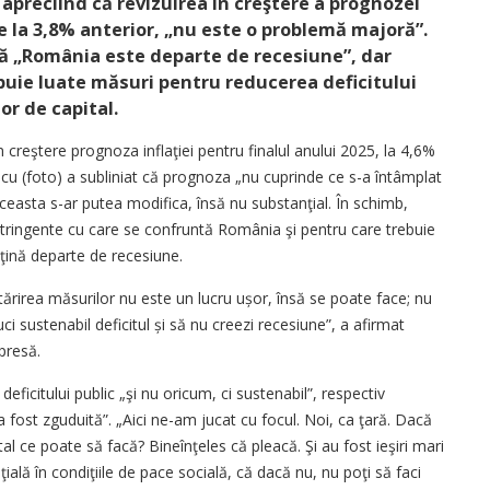
, apreciind că revizuirea în creştere a prognozei
de la 3,8% anterior, „nu este o problemă majoră”.
că „România este departe de recesiune”, dar
buie luate măsuri pentru reducerea deficitului
lor de capital.
creştere prognoza inflaţiei pentru finalul anului 2025, la 4,6%
cu (foto) a subliniat că prognoza „nu cuprinde ce s-a întâmplat
aceasta s-ar putea modifica, însă nu substanţial. În schimb,
 stringente cu care se confruntă România şi pentru care trebuie
nţină departe de recesiune.
tărirea măsurilor nu este un lucru ușor, însă se poate face; nu
uci sustenabil deficitul și să nu creezi recesiune”, a afirmat
 presă.
ficitului public „şi nu oricum, ci sustenabil”, respectiv
 „a fost zguduită”. „Aici ne-am jucat cu focul. Noi, ca ţară. Dacă
al ce poate să facă? Bineînţeles că pleacă. Şi au fost ieşiri mari
ţială în condiţiile de pace socială, că dacă nu, nu poţi să faci