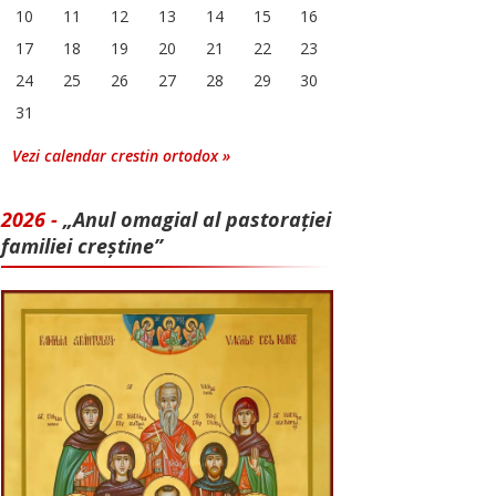
10
11
12
13
14
15
16
17
18
19
20
21
22
23
24
25
26
27
28
29
30
31
Vezi calendar crestin ortodox »
2026 -
„Anul omagial al pastorației
familiei creștine”