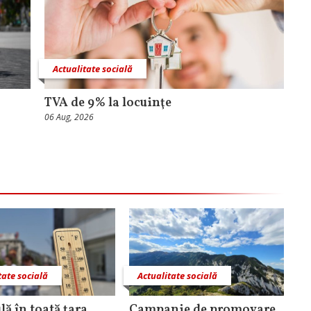
Actualitate socială
TVA de 9% la locuinţe
06 Aug, 2026
tate socială
Actualitate socială
lă în toată ţara
Campanie de promovare