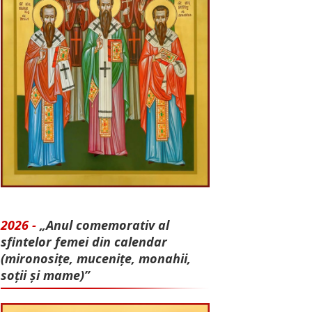
2026 -
„Anul comemorativ al
sfintelor femei din calendar
(mironosițe, mu­cenițe, monahii,
soții și mame)”