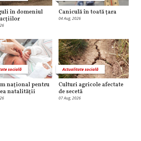
guli în domeniul
Caniculă în toată ţara
ucţiilor
04 Aug, 2026
026
tate socială
Actualitate socială
m naţional pentru
Culturi agricole afectate
ea natalităţii
de secetă
026
07 Aug, 2026