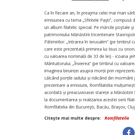
Ca în fiecare an, în preajma celei mai mari sărbă
emisiunea cu tema „Sfintele Paşti”, compusă din
un album filatelic special. Pe mărcile poştale 
patrimoniului Mănăstirii tricentenare Stavrop
Pătimirilor: „Intrarea în Ierusalim” (pe timbrul c
care este prezentată primirea lui Iisus cu onoru
cu valoarea nominală de 33 de lei) - icoana jer
Mântuitorului; „Învierea” (pe timbrul cu valoare
imaginea biruinței asupra morții prin reprezent
călcând porțile iadului și ridicând din mormânt
prezentare a emisiunii, Romfilatelia mulțumeșt
acordată și preacuvioasei starețe a Mănăstirii 
la documentarea și realizarea acestei serii fila
Romfilatelia din Bucureşti, Bacău, Braşov, Clu
Citeşte mai multe despre:
Romfilatelia