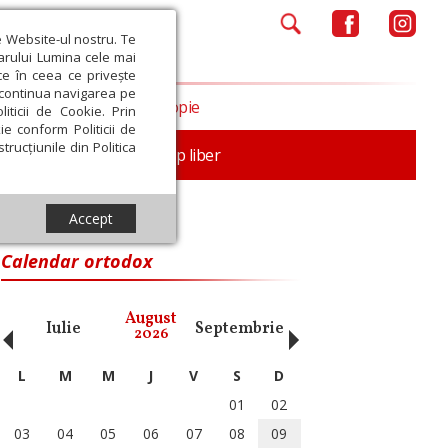
e Website-ul nostru. Te
iarului Lumina cele mai
ce în ceea ce privește
a continua navigarea pe
Opinii
Filantropie
iticii de Cookie. Prin
ie conform Politicii de
trucțiunile din Politica
nță
Familie
Timp liber
Accept
Calendar ortodox
‹
›
August
Iulie
Septembrie
Octombrie
Noiembri
2026
L
M
M
J
V
S
D
01
02
03
04
05
06
07
08
09