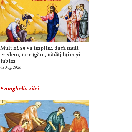
Mult ni se va împlini dacă mult
credem, ne rugăm, nădăjduim și
iubim
09 Aug, 2026
Evanghelia zilei