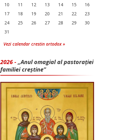
10
11
12
13
14
15
16
17
18
19
20
21
22
23
24
25
26
27
28
29
30
31
Vezi calendar crestin ortodox »
2026 -
„Anul omagial al pastorației
familiei creștine”