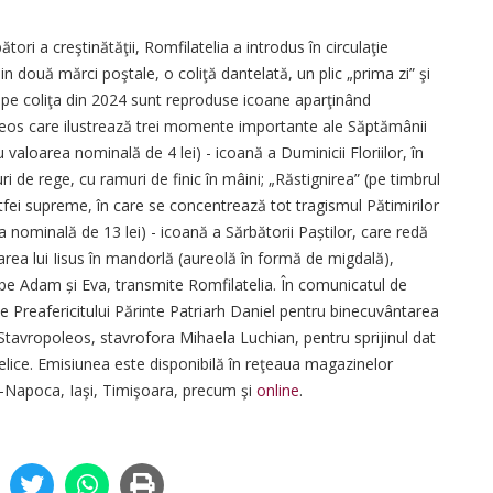
tori a creştinătăţii, Romfilatelia a introdus în circulaţie
 două mărci poştale, o coliţă dantelată, un plic „prima zi” şi
şi pe coliţa din 2024 sunt reproduse icoane aparţinând
oleos care ilustrează trei momente importante ale Săptămânii
u valoarea nominală de 4 lei) - icoană a Duminicii Floriilor, în
ri de rege, cu ramuri de finic în mâini; „Răstignirea” (pe timbrul
tfei supreme, în care se concentrează tot tragismul Pătimirilor
a nominală de 13 lei) - icoană a Sărbătorii Paștilor, care redă
area lui Iisus în mandorlă (aureolă în formă de migdală),
 pe Adam și Eva, transmite Romfilatelia. În comunicatul de
e Preafericitului Părinte Patriarh Daniel pentru binecuvântarea
Stavropoleos, stavrofora Mihaela Luchian, pentru sprijinul dat
telice. Emisiunea este disponibilă în reţeaua magazinelor
j-Napoca, Iaşi, Timişoara, precum şi
online
.