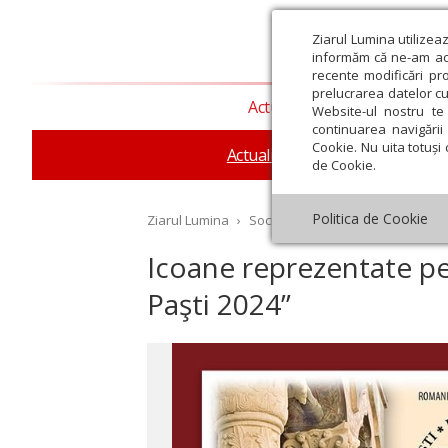
Ziarul Lumina utilizea
informăm că ne-am actu
recente modificări pr
prelucrarea datelor cu
Actualitate religioasă
T
Website-ul nostru te 
continuarea navigării 
Cookie. Nu uita totuși 
Actualitate socială
Sănăta
de Cookie.
Politica de Cookie
Ziarul Lumina
›
Societate
›
Actualitate socială
›
Icoane reprezentate pe 
Paşti 2024”
st
Septembrie
Octombrie
Noiembrie
Decembrie
Ianuar