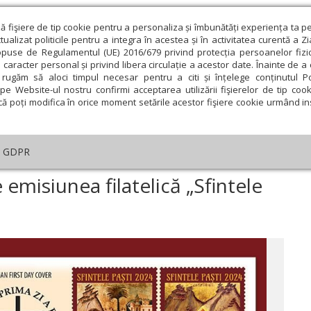
ză fişiere de tip cookie pentru a personaliza și îmbunătăți experiența ta p
alizat politicile pentru a integra în acestea și în activitatea curentă a Z
opuse de Regulamentul (UE) 2016/679 privind protecția persoanelor fizi
 caracter personal și privind libera circulație a acestor date. Înainte de 
eologie și spiritualitate
Educaţie și Cultură
Societate
rugăm să aloci timpul necesar pentru a citi și înțelege conținutul Pol
pe Website-ul nostru confirmi acceptarea utilizării fişierelor de tip cook
că poți modifica în orice moment setările acestor fişiere cookie urmând ins
te
Analiză
Reportaj
Psihologie
Religie și știi
GDPR
Icoane reprezentate pe emisiunea filatelică „Sfintele Paşti 2024”
emisiunea filatelică „Sfintele
ie
Februarie
Martie
Aprilie
Mai
Iunie