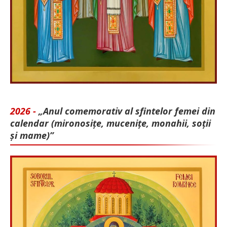
2026 -
„Anul comemorativ al sfintelor femei din
calendar (mironosițe, mu­cenițe, monahii, soții
și mame)”