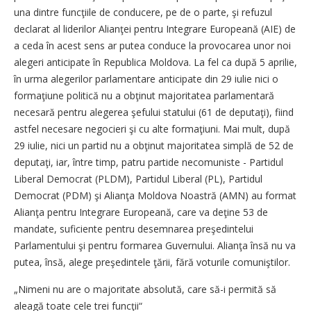
una dintre funcţiile de conducere, pe de o parte, şi refuzul
declarat al liderilor Alianţei pentru Integrare Europeană (AIE) de
a ceda în acest sens ar putea conduce la provocarea unor noi
alegeri anticipate în Republica Moldova. La fel ca după 5 aprilie,
în urma alegerilor parlamentare anticipate din 29 iulie nici o
formaţiune politică nu a obţinut majoritatea parlamentară
necesară pentru alegerea şefului statului (61 de deputaţi), fiind
astfel necesare negocieri şi cu alte formaţiuni. Mai mult, după
29 iulie, nici un partid nu a obţinut majoritatea simplă de 52 de
deputaţi, iar, între timp, patru partide necomuniste - Partidul
Liberal Democrat (PLDM), Partidul Liberal (PL), Partidul
Democrat (PDM) şi Alianţa Moldova Noastră (AMN) au format
Alianţa pentru Integrare Europeană, care va deţine 53 de
mandate, suficiente pentru desemnarea preşedintelui
Parlamentului şi pentru formarea Guvernului. Alianţa însă nu va
putea, însă, alege preşedintele ţării, fără voturile comuniştilor.
„Nimeni nu are o majoritate absolută, care să-i permită să
aleagă toate cele trei funcţii“