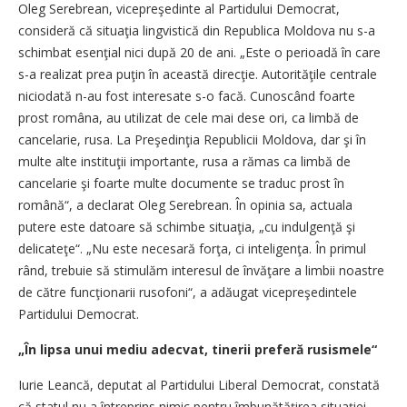
Oleg Serebrean, vicepreşedinte al Partidului Democrat,
consideră că situaţia lingvistică din Republica Moldova nu s-a
schimbat esenţial nici după 20 de ani. „Este o perioadă în care
s-a realizat prea puţin în această direcţie. Autorităţile centrale
niciodată n-au fost interesate s-o facă. Cunoscând foarte
prost româna, au utilizat de cele mai dese ori, ca limbă de
cancelarie, rusa. La Preşedinţia Republicii Moldova, dar şi în
multe alte instituţii importante, rusa a rămas ca limbă de
cancelarie şi foarte multe documente se traduc prost în
română“, a declarat Oleg Serebrean. În opinia sa, actuala
putere este datoare să schimbe situaţia, „cu indulgenţă şi
delicateţe“. „Nu este necesară forţa, ci inteligenţa. În primul
rând, trebuie să stimulăm interesul de învăţare a limbii noastre
de către funcţionarii rusofoni“, a adăugat vicepreşedintele
Partidului Democrat.
„În lipsa unui mediu adecvat, tinerii preferă rusismele“
Iurie Leancă, deputat al Partidului Liberal Democrat, constată
că statul nu a întreprins nimic pentru îmbunătăţirea situaţiei