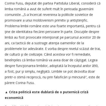
Corina Fusu, deputat din partea Partidului Liberal, consideră că
limba română a avut de suferit mult în perioada guvernării
comuniste. „S-a încercat revenirea la politicile sovietice de
promovare a unui moldovenism primitiv şi antiştiinţific.
Problema limbii române este una foarte importantă, pentru că
ţine de identitatea fiecărei persoane în parte. Discuţiile despre
limbă au fost provocate intenţionat pe parcursul acestor 20 de
ani, ca tactică de a sustrage atenţia oamenilor de la
problemele lor adevărate. E vorba despre nivelul scăzut de trai,
de cultură şi de civilizaţie. Când acestea vor fi remediate,
bineînţeles că limba română va avea doar de câştigat. Legea
despre funcţionarea limbilor, adoptată la începutul anilor â90,
a fost, pur şi simplu, neglijată. Limbile se pot dezvolta doar
printr-o stimă reciprocă, nu prin falsificări şi minciună“, este de
părere Corina Fusu.
▲
Criza politică este dublată de o puternică criză
economică