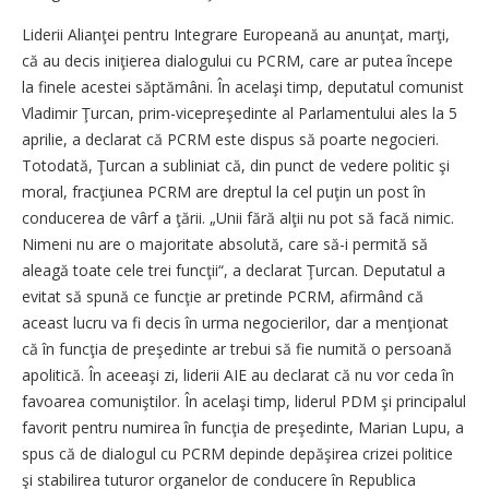
Liderii Alianţei pentru Integrare Europeană au anunţat, marţi,
că au decis iniţierea dialogului cu PCRM, care ar putea începe
la finele acestei săptămâni. În acelaşi timp, deputatul comunist
Vladimir Ţurcan, prim-vicepreşedinte al Parlamentului ales la 5
aprilie, a declarat că PCRM este dispus să poarte negocieri.
Totodată, Ţurcan a subliniat că, din punct de vedere politic şi
moral, fracţiunea PCRM are dreptul la cel puţin un post în
conducerea de vârf a ţării. „Unii fără alţii nu pot să facă nimic.
Nimeni nu are o majoritate absolută, care să-i permită să
aleagă toate cele trei funcţii“, a declarat Ţurcan. Deputatul a
evitat să spună ce funcţie ar pretinde PCRM, afirmând că
aceast lucru va fi decis în urma negocierilor, dar a menţionat
că în funcţia de preşedinte ar trebui să fie numită o persoană
apolitică. În aceeaşi zi, liderii AIE au declarat că nu vor ceda în
favoarea comuniştilor. În acelaşi timp, liderul PDM şi principalul
favorit pentru numirea în funcţia de preşedinte, Marian Lupu, a
spus că de dialogul cu PCRM depinde depăşirea crizei politice
şi stabilirea tuturor organelor de conducere în Republica