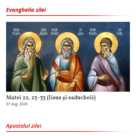
Evanghelia zilei
Matei 22, 23–33 (Iisus și saducheii)
07 Aug, 2026
Apostolul zilei