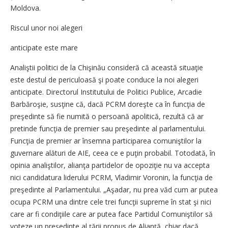
Moldova.
Riscul unor noi alegeri
anticipate este mare
Analiştii politici de la Chişinău consideră că această situaţie
este destul de periculoasă şi poate conduce la noi alegeri
anticipate. Directorul Institutului de Politici Publice, Arcadie
Barbăroşie, susţine că, dacă PCRM doreşte ca în funcţia de
preşedinte să fie numită o persoană apolitică, rezultă că ar
pretinde funcţia de premier sau preşedinte al parlamentului.
Funcţia de premier ar însemna participarea comuniştilor la
guvernare alături de AIE, ceea ce e puţin probabil. Totodată, în
opinia analiştilor, alianţa partidelor de opoziţie nu va accepta
nici candidatura liderului PCRM, Vladimir Voronin, la funcţia de
preşedinte al Parlamentului. „Aşadar, nu prea văd cum ar putea
ocupa PCRM una dintre cele trei funcţii supreme în stat şi nici
care ar fi condiţiile care ar putea face Partidul Comuniştilor să
voteze un preşedinte al ţării propus de Alianţă, chiar dacă