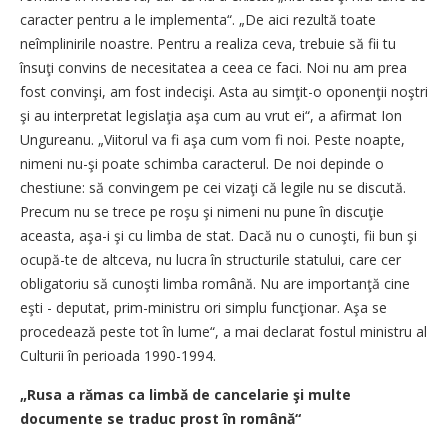
caracter pentru a le implementa“. „De aici rezultă toate
neîmplinirile noastre. Pentru a realiza ceva, trebuie să fii tu
însuţi convins de necesitatea a ceea ce faci. Noi nu am prea
fost convinşi, am fost indecişi. Asta au simţit-o oponenţii noştri
şi au interpretat legislaţia aşa cum au vrut ei“, a afirmat Ion
Ungureanu. „Viitorul va fi aşa cum vom fi noi. Peste noapte,
nimeni nu-şi poate schimba caracterul. De noi depinde o
chestiune: să convingem pe cei vizaţi că legile nu se discută.
Precum nu se trece pe roşu şi nimeni nu pune în discuţie
aceasta, aşa-i şi cu limba de stat. Dacă nu o cunoşti, fii bun şi
ocupă-te de altceva, nu lucra în structurile statului, care cer
obligatoriu să cunoşti limba română. Nu are importanţă cine
eşti - deputat, prim-ministru ori simplu funcţionar. Aşa se
procedează peste tot în lume“, a mai declarat fostul ministru al
Culturii în perioada 1990-1994.
„Rusa a rămas ca limbă de cancelarie şi multe
documente se traduc prost în română“