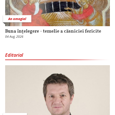
An omagial
Buna înțelegere - temelie a căsniciei fericite
04 Aug, 2026
Editorial