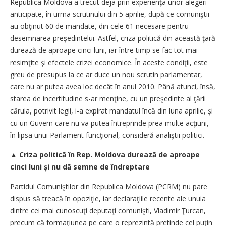
Republica Moldova a trecut deja prin experienţa unor alegeri
anticipate, în urma scrutinului din 5 aprilie, după ce comuniştii
au obţinut 60 de mandate, din cele 61 necesare pentru
desemnarea preşedintelui. Astfel, criza politică din această ţară
durează de aproape cinci luni, iar între timp se fac tot mai
resimţite şi efectele crizei economice. În aceste condiţii, este
greu de presupus la ce ar duce un nou scrutin parlamentar,
care nu ar putea avea loc decât în anul 2010. Până atunci, însă,
starea de incertitudine s-ar menţine, cu un preşedinte al ţării
căruia, potrivit legii, i-a expirat mandatul încă din luna aprilie, şi
cu un Guvern care nu va putea întreprinde prea multe acţiuni,
în lipsa unui Parlament funcţional, consideră analiştii politici.
▲
Criza politică în Rep. Moldova durează de aproape
cinci luni şi nu dă semne de îndreptare
Partidul Comuniştilor din Republica Moldova (PCRM) nu pare
dispus să treacă în opoziţie, iar declaraţiile recente ale unuia
dintre cei mai cunoscuţi deputaţi comunişti, Vladimir Ţurcan,
precum că formaţiunea pe care o reprezintă pretinde cel puţin