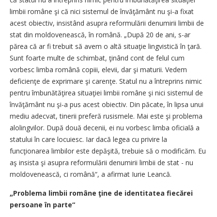
limbii române şi că nici sistemul de învăţământ nu şi-a fixat
acest obiectiv, insistând asupra reformulării denumirii limbii de
stat din moldovenească, în română. „După 20 de ani, s-ar
părea că ar fi trebuit să avem o altă situaţie lingvistică în ţară.
Sunt foarte multe de schimbat, ţinând cont de felul cum
vorbesc limba română copiii, elevii, dar şi maturii. Vedem
deficienţe de exprimare şi carenţe. Statul nu a întreprins nimic
pentru îmbunătăţirea situaţiei limbii române şi nici sistemul de
învăţământ nu şi-a pus acest obiectiv. Din păcate, în lipsa unui
mediu adecvat, tinerii preferă rusismele. Mai este şi problema
alolingvilor. După două decenii, ei nu vorbesc limba oficială a
statului în care locuiesc. Iar dacă legea cu privire la
funcţionarea limbilor este depăşită, trebuie să o modificăm. Eu
aş insista şi asupra reformulării denumirii limbii de stat - nu
moldovenească, ci română“, a afirmat Iurie Leancă.
„Problema limbii române ţine de identitatea fiecărei
persoane în parte“