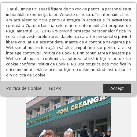
Ziarul Lumina utilizează fişiere de tip cookie pentru a personaliza și
îmbunătăți experiența ta pe Website-ul nostru. Te informăm că ne-
am actualizat politicile pentru a integra în acestea și în activitatea
curentă a Ziarului Lumina cele mai recente modificări propuse de
Regulamentul (UE) 2016/679 privind protecția persoanelor fizice în
ceea ce privește prelucrarea datelor cu caracter personal și privind
libera circulație a acestor date. Înainte de a continua navigarea pe
Website-ul nostru te rugăm să aloci timpul necesar pentru a citi și
Ziarul Lumina
›
Societate
›
Actualitate socială
›
„Limba română
înțelege conținutul Politicii de Cookie. Prin continuarea navigării pe
continuă să fie boicotată la Chişinău“
Website-ul nostru confirmi acceptarea utilizării fişierelor de tip
cookie conform Politicii de Cookie. Nu uita totuși că poți modifica în
„Limba română continuă să fie boicotată la
orice moment setările acestor fişiere cookie urmând instrucțiunile
din Politica de Cookie.
Chişinău“
Politica de Cookie
GDPR
Accept