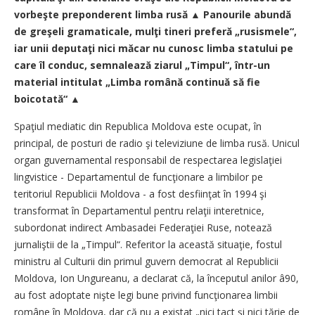
vorbeşte preponderent limba rusă ▲ Panourile abundă
de greşeli gramaticale, mulţi tineri preferă „rusismele“,
iar unii deputaţi nici măcar nu cunosc limba statului pe
care îl conduc, semnalează ziarul „Timpul“, într-un
material intitulat „Limba română continuă să fie
boicotată“ ▲
Spaţiul mediatic din Republica Moldova este ocupat, în
principal, de posturi de radio şi televiziune de limba rusă. Unicul
organ guvernamental responsabil de respectarea legislaţiei
lingvistice - Departamentul de funcţionare a limbilor pe
teritoriul Republicii Moldova - a fost desfiinţat în 1994 şi
transformat în Departamentul pentru relaţii interetnice,
subordonat indirect Ambasadei Federaţiei Ruse, notează
jurnaliştii de la „Timpul“. Referitor la această situaţie, fostul
ministru al Culturii din primul guvern democrat al Republicii
Moldova, Ion Ungureanu, a declarat că, la începutul anilor â90,
au fost adoptate nişte legi bune privind funcţionarea limbii
române în Moldova, dar că nu a existat „nici tact şi nici tărie de