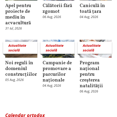
Apel pentru
Călătorii fără
Caniculă în
proiecte de
zgomot
toată ţara
mediu în
06 Aug, 2026
04 Aug, 2026
acvacultură
31 Iul, 2026
Actualitate
Actualitate
Actualitate
socială
socială
socială
Noi reguli în
Campanie de
Program
domeniul
promovare a
naţional
construcţiilor
parcurilor
pentru
naţionale
creşterea
05 Aug, 2026
natalităţii
04 Aug, 2026
06 Aug, 2026
Calendar ortodox