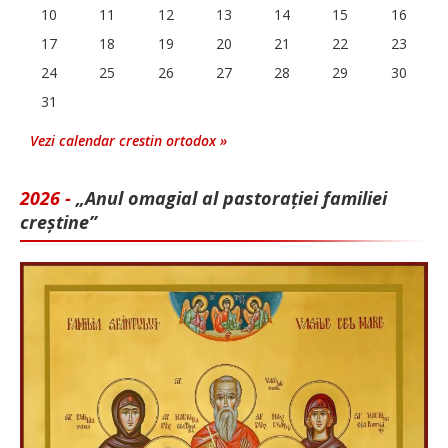
10
11
12
13
14
15
16
17
18
19
20
21
22
23
24
25
26
27
28
29
30
31
Vezi calendar crestin ortodox »
2026 -
„Anul omagial al pastorației familiei
creștine”