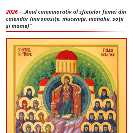
2026 -
„Anul comemorativ al sfintelor femei din
calendar (mironosițe, mu­cenițe, monahii, soții
și mame)”