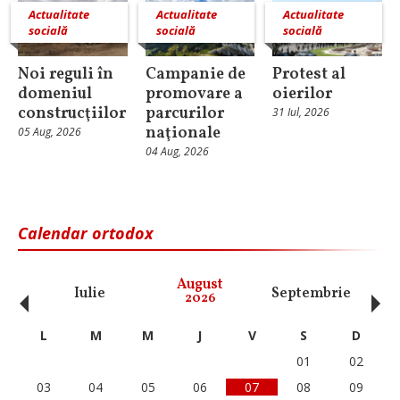
Actualitate
Actualitate
Actualitate
socială
socială
socială
Noi reguli în
Campanie de
Protest al
domeniul
promovare a
oierilor
construcţiilor
parcurilor
31 Iul, 2026
naţionale
05 Aug, 2026
04 Aug, 2026
Calendar ortodox
‹
›
August
Iulie
Septembrie
O
2026
L
M
M
J
V
S
D
01
02
03
04
05
06
07
08
09