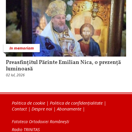
In memoriam
Preasfințitul Părinte Emilian Nica, o prezență
luminoasă
02 Iul, 2026
Politica de cookie
|
Politica de confidențialitate
|
Contact
|
Despre noi
|
Abonamente
|
Fototeca Ortodoxiei Românești
Radio TRINITAS