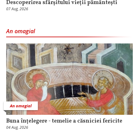
Descoperirea sfârșitului vieții pământești
07 Aug, 2026
An omagial
An omagial
Buna înțelegere - temelie a căsniciei fericite
04 Aug, 2026