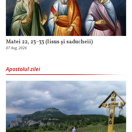
Matei 22, 23–33 (Iisus și saducheii)
07 Aug, 2026
Apostolul zilei