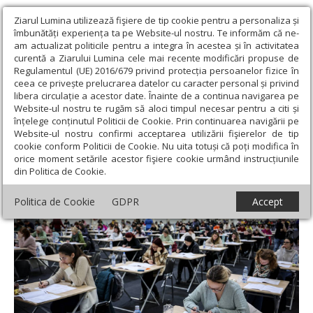
Ziarul Lumina utilizează fişiere de tip cookie pentru a personaliza și
îmbunătăți experiența ta pe Website-ul nostru. Te informăm că ne-
am actualizat politicile pentru a integra în acestea și în activitatea
curentă a Ziarului Lumina cele mai recente modificări propuse de
Regulamentul (UE) 2016/679 privind protecția persoanelor fizice în
ceea ce privește prelucrarea datelor cu caracter personal și privind
libera circulație a acestor date. Înainte de a continua navigarea pe
Website-ul nostru te rugăm să aloci timpul necesar pentru a citi și
Ziarul Lumina
›
Societate
›
Actualitate socială
›
Locuri
înțelege conținutul Politicii de Cookie. Prin continuarea navigării pe
neocupate la rezidențiat
Website-ul nostru confirmi acceptarea utilizării fişierelor de tip
cookie conform Politicii de Cookie. Nu uita totuși că poți modifica în
Locuri neocupate la rezidențiat
orice moment setările acestor fişiere cookie urmând instrucțiunile
din Politica de Cookie.
Politica de Cookie
GDPR
Accept