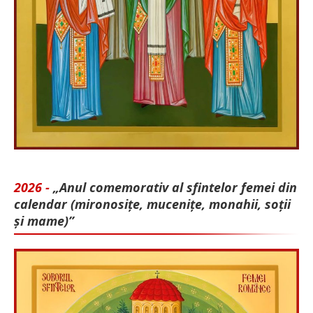
2026 -
„Anul comemorativ al sfintelor femei din
calendar (mironosițe, mu­cenițe, monahii, soții
și mame)”