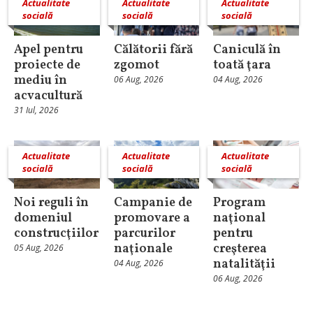
Actualitate
Actualitate
Actualitate
socială
socială
socială
Apel pentru
Călătorii fără
Caniculă în
proiecte de
zgomot
toată ţara
mediu în
06 Aug, 2026
04 Aug, 2026
acvacultură
31 Iul, 2026
Actualitate
Actualitate
Actualitate
socială
socială
socială
Noi reguli în
Campanie de
Program
domeniul
promovare a
naţional
construcţiilor
parcurilor
pentru
naţionale
creşterea
05 Aug, 2026
natalităţii
04 Aug, 2026
06 Aug, 2026