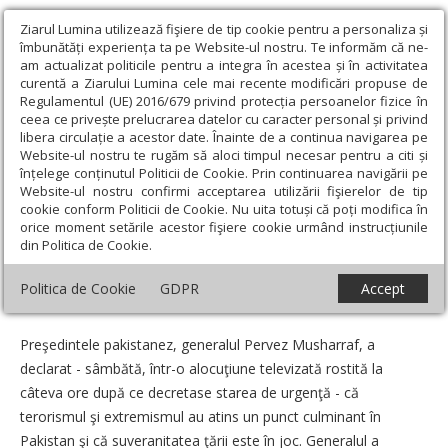
Ziarul Lumina utilizează fişiere de tip cookie pentru a personaliza și
îmbunătăți experiența ta pe Website-ul nostru. Te informăm că ne-
am actualizat politicile pentru a integra în acestea și în activitatea
curentă a Ziarului Lumina cele mai recente modificări propuse de
Regulamentul (UE) 2016/679 privind protecția persoanelor fizice în
ceea ce privește prelucrarea datelor cu caracter personal și privind
libera circulație a acestor date. Înainte de a continua navigarea pe
Website-ul nostru te rugăm să aloci timpul necesar pentru a citi și
Ziarul Lumina
›
Societate
›
Actualitate socială
›
Pakistan:
înțelege conținutul Politicii de Cookie. Prin continuarea navigării pe
preşedintele Musharaff instituie dictatura armatei
Website-ul nostru confirmi acceptarea utilizării fişierelor de tip
cookie conform Politicii de Cookie. Nu uita totuși că poți modifica în
Pakistan: preşedintele Musharaff instituie
orice moment setările acestor fişiere cookie urmând instrucțiunile
din Politica de Cookie.
dictatura armatei
Politica de Cookie
GDPR
Accept
Data:
05 Noiembrie 2007
Preşedintele pakistanez, generalul Pervez Musharraf, a
declarat - sâmbătă, într-o alocuţiune televizată rostită la
câteva ore după ce decretase starea de urgenţă - că
terorismul şi extremismul au atins un punct culminant în
Pakistan şi că suveranitatea ţării este în joc. Generalul a