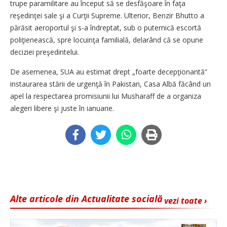
trupe paramilitare au început să se desfăşoare în faţa
reşedinţei sale şi a Curţii Supreme. Ulterior, Benzir Bhutto a
părăsit aeroportul şi s-a îndreptat, sub o puternică escortă
poliţienească, spre locuinţa familială, delarând că se opune
deciziei preşedintelui.
De asemenea, SUA au estimat drept „foarte decepţionantă“
instaurarea stării de urgenţă în Pakistan, Casa Albă făcând un
apel la respectarea promisiunii lui Musharaff de a organiza
alegeri libere şi juste în ianuarie.
Alte articole din Actualitate socială
vezi toate ›