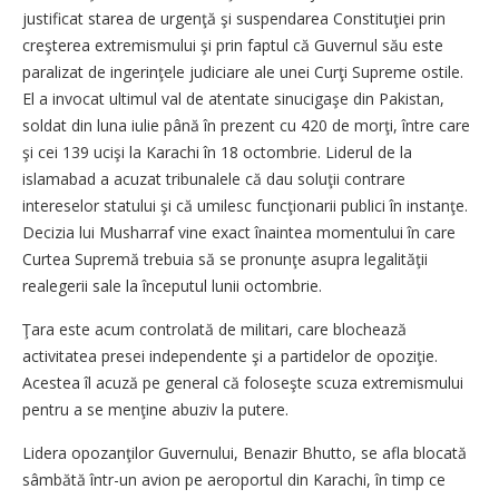
justificat starea de urgenţă şi suspendarea Constituţiei prin
creşterea extremismului şi prin faptul că Guvernul său este
paralizat de ingerinţele judiciare ale unei Curţi Supreme ostile.
El a invocat ultimul val de atentate sinucigaşe din Pakistan,
soldat din luna iulie până în prezent cu 420 de morţi, între care
şi cei 139 ucişi la Karachi în 18 octombrie. Liderul de la
islamabad a acuzat tribunalele că dau soluţii contrare
intereselor statului şi că umilesc funcţionarii publici în instanţe.
Decizia lui Musharraf vine exact înaintea momentului în care
Curtea Supremă trebuia să se pronunţe asupra legalităţii
realegerii sale la începutul lunii octombrie.
Ţara este acum controlată de militari, care blochează
activitatea presei independente şi a partidelor de opoziţie.
Acestea îl acuză pe general că foloseşte scuza extremismului
pentru a se menţine abuziv la putere.
Lidera opozanţilor Guvernului, Benazir Bhutto, se afla blocată
sâmbătă într-un avion pe aeroportul din Karachi, în timp ce