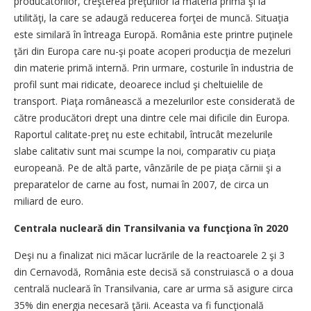
producătorilor, creşterea preţurilor la materia primă şi la
utilităţi, la care se adaugă reducerea forţei de muncă. Situaţia
este similară în întreaga Europă. România este printre puţinele
ţări din Europa care nu-şi poate acoperi producţia de mezeluri
din materie primă internă. Prin urmare, costurile în industria de
profil sunt mai ridicate, deoarece includ şi cheltuielile de
transport. Piaţa românească a mezelurilor este considerată de
către producători drept una dintre cele mai dificile din Europa.
Raportul calitate-preţ nu este echitabil, întrucât mezelurile
slabe calitativ sunt mai scumpe la noi, comparativ cu piaţa
europeană. Pe de altă parte, vânzările de pe piaţa cărnii şi a
preparatelor de carne au fost, numai în 2007, de circa un
miliard de euro.
Centrala nucleară din Transilvania va funcţiona în 2020
Deşi nu a finalizat nici măcar lucrările de la reactoarele 2 şi 3
din Cernavodă, România este decisă să construiască o a doua
centrală nucleară în Transilvania, care ar urma să asigure circa
35% din energia necesară ţării. Aceasta va fi funcţională