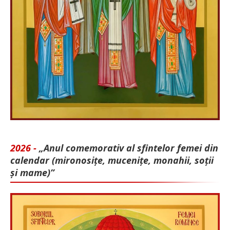
2026 -
„Anul comemorativ al sfintelor femei din
calendar (mironosițe, mu­cenițe, monahii, soții
și mame)”