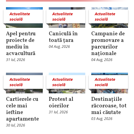
Actualitate
Actualitate
Actualitate
socială
socială
socială
Apel pentru
Caniculă în
Campanie de
proiecte de
toată ţara
promovare a
mediu în
parcurilor
04 Aug, 2026
acvacultură
naţionale
31 Iul, 2026
04 Aug, 2026
Actualitate
Actualitate
Actualitate
socială
socială
socială
Cartierele cu
Protest al
Destinațiile
cele mai
oierilor
răcoroase, tot
ieftine
mai căutate
31 Iul, 2026
apartamente
03 Aug, 2026
30 Iul, 2026