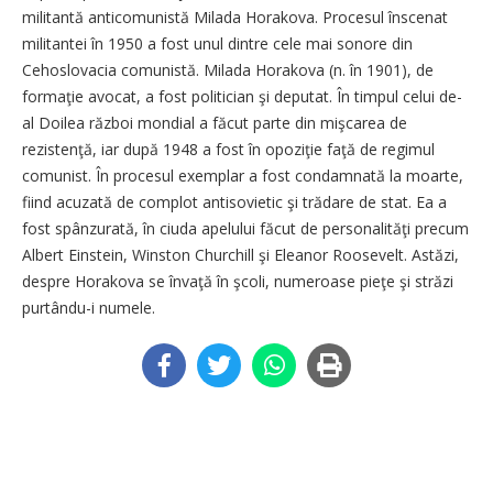
militantă anticomunistă Milada Horakova. Procesul înscenat
militantei în 1950 a fost unul dintre cele mai sonore din
Cehoslovacia comunistă. Milada Horakova (n. în 1901), de
formaţie avocat, a fost politician şi deputat. În timpul celui de-
al Doilea război mondial a făcut parte din mişcarea de
rezistenţă, iar după 1948 a fost în opoziţie faţă de regimul
comunist. În procesul exemplar a fost condamnată la moarte,
fiind acuzată de complot antisovietic şi trădare de stat. Ea a
fost spânzurată, în ciuda apelului făcut de personalităţi precum
Albert Einstein, Winston Churchill şi Eleanor Roosevelt. Astăzi,
despre Horakova se învaţă în şcoli, numeroase pieţe şi străzi
purtându-i numele.