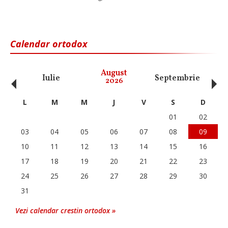
Calendar ortodox
‹
›
August
Iulie
Septembrie
O
2026
L
M
M
J
V
S
D
01
02
03
04
05
06
07
08
09
10
11
12
13
14
15
16
17
18
19
20
21
22
23
24
25
26
27
28
29
30
31
Vezi calendar crestin ortodox »