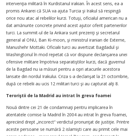
intervenţia militară în Kurdistanul irakian. În acest sens, ea a
promis Ankarei că SUA va ajuta Turcia şi Irakul să respingă
orice nou atac al rebelilor kurzi. Totuşi, oficialul american nu a
dat amănunte concrete privind acest ajutor oferit partenerilor
turci. La summit-ul de la Ankara sunt prezenţi şi secretarul
general al ONU, Ban Ki-moon, şi ministrul iranian de Externe,
Manushehr Mottaki. Oficialii turci au avertizat Bagdadul şi
Washingtonul în mod repetat că vor dispune declanşarea unei
ofensive militare împotriva separatiştilor kurzi, dacă guvernul
de la Bagdad nu ia măsuri pentru a opri atacurile acestora
lansate din nordul Irakului. Criza s-a declanşat la 21 octombrie,
după ce rebelii au ucis 12 militari turci şi au capturat alţi 8.
Teroriştii de la Madrid au intrat în greva foamei
Nouă dintre cei 21 de condamnaţi pentru implicarea în
atentatele comise la Madrid în 2004 au intrat în greva foamei,
apreciind drept „incorect“ verdictul pronunţat de justiţie. Printre
aceste persoane se numără 2 islamişti care au primit cele mai