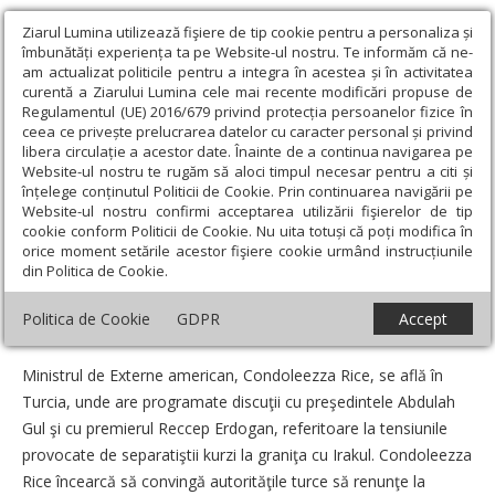
Ziarul Lumina utilizează fişiere de tip cookie pentru a personaliza și
îmbunătăți experiența ta pe Website-ul nostru. Te informăm că ne-
am actualizat politicile pentru a integra în acestea și în activitatea
curentă a Ziarului Lumina cele mai recente modificări propuse de
Regulamentul (UE) 2016/679 privind protecția persoanelor fizice în
ceea ce privește prelucrarea datelor cu caracter personal și privind
libera circulație a acestor date. Înainte de a continua navigarea pe
Website-ul nostru te rugăm să aloci timpul necesar pentru a citi și
Ziarul Lumina
›
Societate
›
Actualitate socială
›
Pe scurt
înțelege conținutul Politicii de Cookie. Prin continuarea navigării pe
Website-ul nostru confirmi acceptarea utilizării fişierelor de tip
Pe scurt
cookie conform Politicii de Cookie. Nu uita totuși că poți modifica în
orice moment setările acestor fişiere cookie urmând instrucțiunile
din Politica de Cookie.
Data:
03 Noiembrie 2007
Politica de Cookie
GDPR
Accept
SUA intervine în conflictul dintre turci şi kurzi
Ministrul de Externe american, Condoleezza Rice, se află în
Turcia, unde are programate discuţii cu preşedintele Abdulah
Gul şi cu premierul Reccep Erdogan, referitoare la tensiunile
provocate de separatiştii kurzi la graniţa cu Irakul. Condoleezza
Rice încearcă să convingă autorităţile turce să renunţe la