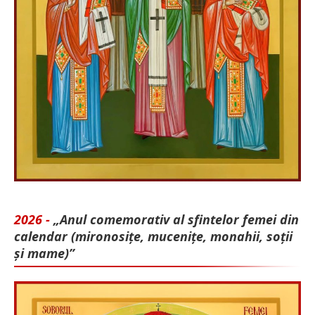
2026 -
„Anul comemorativ al sfintelor femei din
calendar (mironosițe, mu­cenițe, monahii, soții
și mame)”