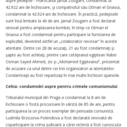
aspre pedepse - marocanul Jamal Zougam, condamnat la
42.922 ani de închisoare, şi compatriotul său Otman el Gnaoui,
condamnat la 42.924 ani de închisoare. În practică, pedepsele
sunt însă limitate la 40 de ani. Jamal Zougam a fost declarat
vinovat pentru amplasarea bombei, în timp ce Otman el
Gnaoui a fost condamnat pentru participare la furnizarea de
explozibil, devenind astfel un „colaborator necesar“ în aceste
atentate. Dintre cei 28 de acuzaţi, 21 au fost condamnaţi şi
şapte au fost achitaţi, printre care cetăţeanul egiptean Rabei
Osman Sayed Ahmed, zis şi „Mohamed Egipteanul“, prezentat
de acuzare ca unul dintre cei trei organizatori ai atentatelor.
Condamnaţii au fost repartizaţi în mai multe închisori spaniole.
Cehia: condamnări aspre pentru crimele comunismului
Tribunalul municipal din Praga a condamnat la 8 ani de
închisoare o fostă procuroare în vârstă de 85 de ani, pentru
participarea la un proces exemplar din perioada comunistă.
Ludmila Brzozova-Polendova a fost declarată vinovată de
coparticipare la crima judiciară a cărei victimă a fost cunoscuta