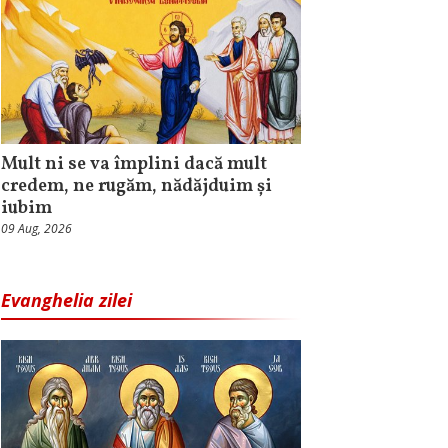
Mult ni se va împlini dacă mult
credem, ne rugăm, nădăjduim și
iubim
09 Aug, 2026
Evanghelia zilei