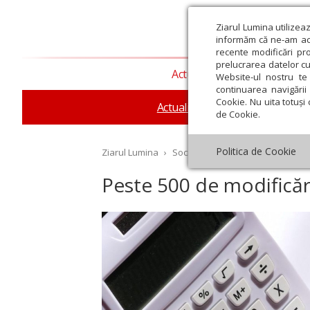
Ziarul Lumina utilizea
informăm că ne-am actu
recente modificări pr
prelucrarea datelor cu
Actualitate religioasă
T
Website-ul nostru te 
continuarea navigării 
Cookie. Nu uita totuși 
Actualitate socială
Sănăta
de Cookie.
Politica de Cookie
Ziarul Lumina
›
Societate
›
Actualitate socială
›
Peste 500 de modificări 
st
Septembrie
Octombrie
Noiembrie
Decembrie
Ianuar