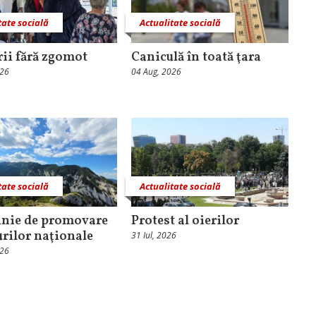
tate socială
Actualitate socială
rii fără zgomot
Caniculă în toată ţara
026
04 Aug, 2026
tate socială
Actualitate socială
nie de promovare
Protest al oierilor
urilor naţionale
31 Iul, 2026
026