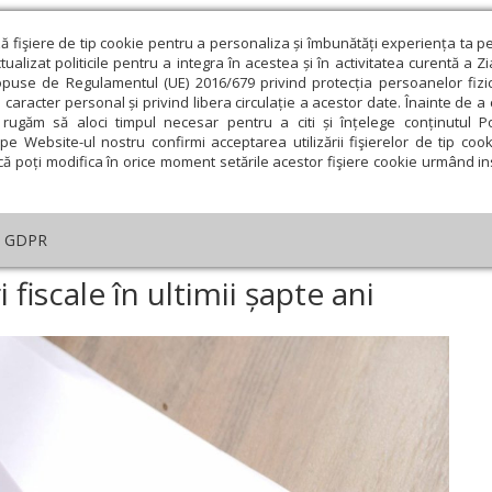
ză fişiere de tip cookie pentru a personaliza și îmbunătăți experiența ta p
alizat politicile pentru a integra în acestea și în activitatea curentă a Z
opuse de Regulamentul (UE) 2016/679 privind protecția persoanelor fizi
 caracter personal și privind libera circulație a acestor date. Înainte de 
eologie și spiritualitate
Educaţie și Cultură
Societate
rugăm să aloci timpul necesar pentru a citi și înțelege conținutul Pol
pe Website-ul nostru confirmi acceptarea utilizării fişierelor de tip cook
că poți modifica în orice moment setările acestor fişiere cookie urmând ins
te
Analiză
Reportaj
Psihologie
Religie și știi
GDPR
Peste 500 de modificări fiscale în ultimii șapte ani
fiscale în ultimii șapte ani
ie
Februarie
Martie
Aprilie
Mai
Iunie