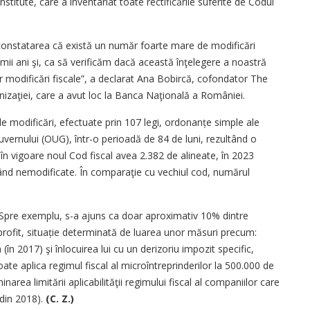
stitute, care a inventariat toate rectificările suferite de Codul
a constatarea că există un număr foarte mare de modificări
timii ani şi, ca să verificăm dacă această înţelegere a noastră
r modificări fiscale”, a declarat Ana Bobircă, cofondator The
nizaţiei, care a avut loc la Banca Naţională a României.
4 de modificări, efectuate prin 107 legi, ordonanțe simple ale
vernului (OUG), într-o perioadă de 84 de luni, rezultând o
 în vigoare noul Cod fiscal avea 2.382 de alineate, în 2023
ând nemodificate. În comparaţie cu vechiul cod, numărul
. Spre exemplu, s-a ajuns ca doar aproximativ 10% dintre
rofit, situație determinată de luarea unor măsuri precum:
în 2017) şi înlocuirea lui cu un derizoriu impozit specific,
ate aplica regimul fiscal al microîntreprinderilor la 500.000 de
narea limitării aplicabilităţii regimului fiscal al companiilor care
(din 2018).
(C. Z.)