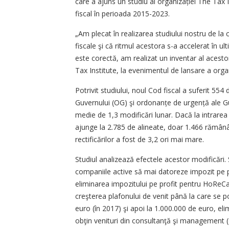
care a ajuns un studiu al organizației The Tax In
fiscal în perioada 2015-2023.
„Am plecat în realizarea studiului nostru de l
fiscale şi că ritmul acestora s-a accelerat în ul
este corectă, am realizat un inventar al acesto
Tax Institute, la evenimentul de lansare a orga
Potrivit studiului, noul Cod fiscal a suferit 55
Guvernului (OG) şi ordo­nanțe de urgență ale Gu
medie de 1,3 modificări lunar. Dacă la intrarea
ajunge la 2.785 de alineate, doar 1.466 rămân
rectificărilor a fost de 3,2 ori mai mare.
Studiul analizează efectele acestor modificări
companiile active să mai datoreze impozit pe p
eliminarea impozitului pe profit pentru HoReCa (
creşterea plafonului de venit până la care se po
euro (în 2017) şi apoi la 1.000.000 de euro, elimi
obţin venituri din consultanţă şi management 