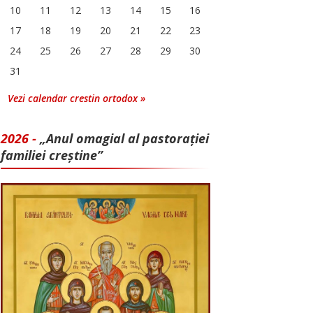
10
11
12
13
14
15
16
17
18
19
20
21
22
23
24
25
26
27
28
29
30
31
Vezi calendar crestin ortodox »
2026 -
„Anul omagial al pastorației
familiei creștine”