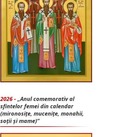
2026 -
„Anul comemorativ al
sfintelor femei din calendar
(mironosițe, mu­cenițe, monahii,
soții și mame)”