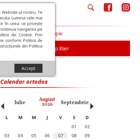
e Website-ul nostru. Te
iarului Lumina cele mai
ce în ceea ce privește
a continua navigarea pe
Opinii
Filantropie
iticii de Cookie. Prin
ie conform Politicii de
trucțiunile din Politica
nță
Familie
Timp liber
Accept
Calendar ortodox
‹
›
August
Iulie
Septembrie
Octombrie
Noiembri
2026
L
M
M
J
V
S
D
01
02
03
04
05
06
07
08
09