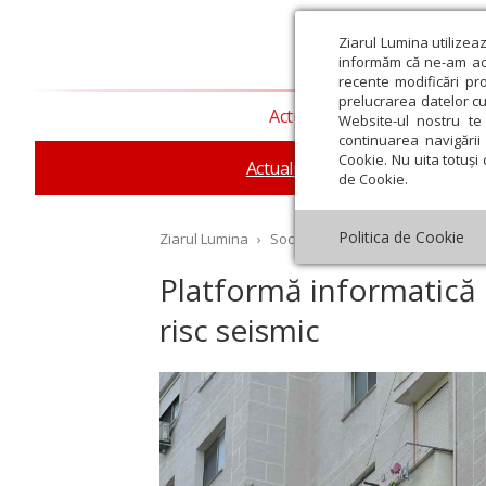
Ziarul Lumina utilizea
informăm că ne-am actu
recente modificări pr
prelucrarea datelor cu
Actualitate religioasă
T
Website-ul nostru te 
continuarea navigării 
Cookie. Nu uita totuși 
Actualitate socială
Sănăta
de Cookie.
Politica de Cookie
Ziarul Lumina
›
Societate
›
Actualitate socială
›
Platformă informatică 
risc seismic
st
Septembrie
Octombrie
Noiembrie
Decembrie
Ianuar