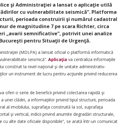
lice şi Administraţiei a lansat o aplicaţie utilă
ădirilor cu vulnerabilitate seismică”. Platforma
cturii, perioada construirii şi numărul cadastral
emur de magnitudine 7 pe scara Richter, circa
eri „avarii semnificative”, potrivit unei analize
Bucureşti pentru Situaţii de Urgenţă.
ministraţiei (MDLPA) a lansat oficial o platformă informatică
 vulnerabilitate seismică”.
Aplicaţia
va centraliza informaţiile
ui construit la nivel naţional şi de unitate administrativ-
tăţilor un instrument de lucru pentru acţiunile privind reducerea
 va oferi o serie de beneficii privind colectarea rapidă şi
 unei clădiri, a informaţiilor privind tipul structurii, perioada
al al imo­bilului, suprafaţa construită la sol, suprafaţa
ontal şi vertical, indicii privind anumite degradări structurale,
cu alte date oficiale disponibile”, se arată într-un comunicat