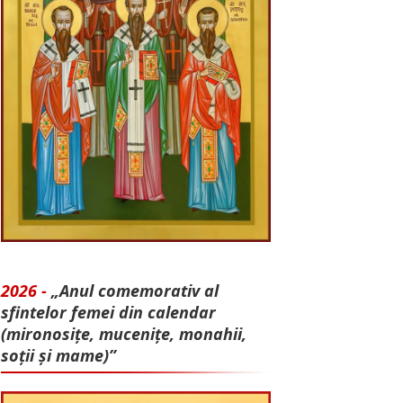
2026 -
„Anul comemorativ al
sfintelor femei din calendar
(mironosițe, mu­cenițe, monahii,
soții și mame)”