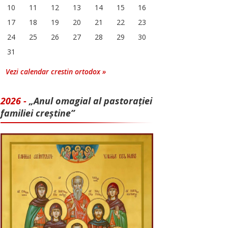
10
11
12
13
14
15
16
17
18
19
20
21
22
23
24
25
26
27
28
29
30
31
Vezi calendar crestin ortodox »
2026 -
„Anul omagial al pastorației
familiei creștine”