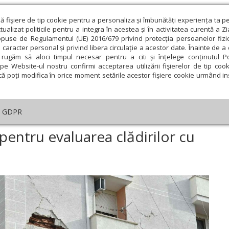
ză fişiere de tip cookie pentru a personaliza și îmbunătăți experiența ta p
alizat politicile pentru a integra în acestea și în activitatea curentă a Z
opuse de Regulamentul (UE) 2016/679 privind protecția persoanelor fizi
 caracter personal și privind libera circulație a acestor date. Înainte de 
eologie și spiritualitate
Educaţie și Cultură
Societate
rugăm să aloci timpul necesar pentru a citi și înțelege conținutul Pol
pe Website-ul nostru confirmi acceptarea utilizării fişierelor de tip cook
că poți modifica în orice moment setările acestor fişiere cookie urmând ins
te
Analiză
Reportaj
Psihologie
Religie și știi
GDPR
Platformă informatică pentru evaluarea clădirilor cu risc seismic
pentru evaluarea clădirilor cu
ie
Februarie
Martie
Aprilie
Mai
Iunie