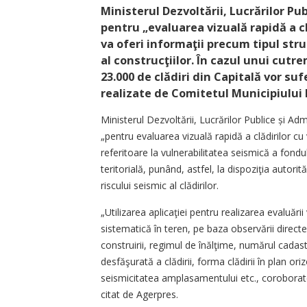
Ministerul Dezvoltării, Lucrărilor Pub
pentru „evaluarea vizuală rapidă a cl
va oferi informaţii precum tipul stru
al construcţiilor. În cazul unui cutr
23.000 de clădiri din Capitală vor suf
realizate de Comitetul Municipiului 
Ministerul Dezvoltării, Lucrărilor Publice și Ad
„pentru evaluarea vizuală rapidă a clădirilor cu
referitoare la vulnerabilitatea seismică a fondul
teritorială, punând, astfel, la dispoziţia autori
riscului seismic al clădirilor.
„Utilizarea aplicaţiei pentru realizarea evaluării
sistematică în teren, pe baza observării directe a
construirii, regimul de înălţime, numărul cadastr
desfăşurată a clădirii, forma clădirii în plan oriz
seismicitatea amplasamentului etc., coroborate 
citat de Agerpres.