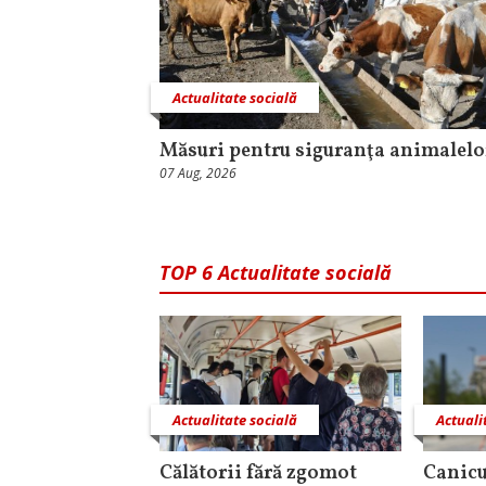
Actualitate socială
Măsuri pentru siguranţa animalelo
07 Aug, 2026
TOP 6 Actualitate socială
Actualitate socială
Actuali
Călătorii fără zgomot
Canicu