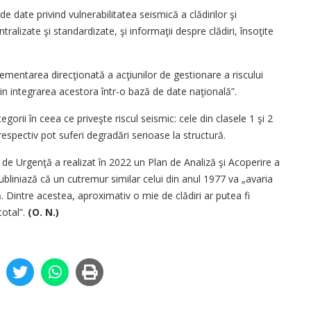
date privind vulnerabilitatea seismică a clădirilor şi
tralizate şi standardizate, şi informaţii despre clădiri, însoţite
ementarea direcţionată a acţiunilor de ges­tionare a riscului
 prin integrarea acestora într-o bază de date naţională”.
egorii în ceea ce priveşte riscul seismic: cele din clasele 1 şi 2
espectiv pot suferi degradări serioase la structură.
i de Urgenţă a realizat în 2022 un Plan de Analiză şi Acoperire a
subliniază că un cutremur similar celui din anul 1977 va „avaria
ă. Dintre acestea, aproximativ o mie de clădiri ar putea fi
total”.
(O. N.)