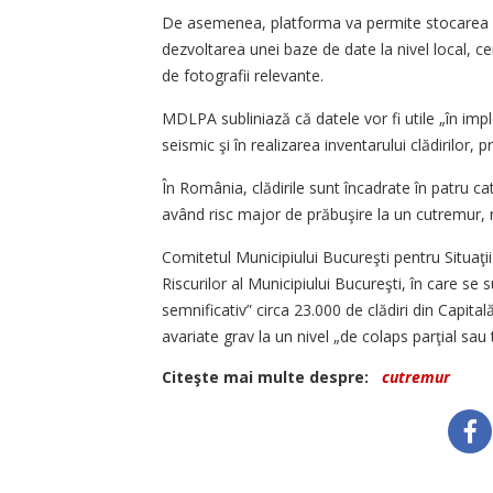
De asemenea, platforma va permite stocarea de 
dezvoltarea unei baze de date la nivel local, cen
de fotografii relevante.
MDLPA subliniază că datele vor fi utile „în impl
seismic şi în realizarea inventarului clădirilor,
În România, clădirile sunt încadrate în patru cat
având risc major de prăbuşire la un cutremur, r
Comitetul Municipiului Bucureşti pentru Situaţi
Riscurilor al Municipiului Bucureşti, în care se 
semnificativ” circa 23.000 de clădiri din Capital
avariate grav la un nivel „de colaps parţial sau 
Citeşte mai multe despre:
cutremur