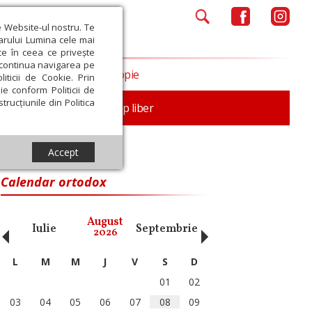
e Website-ul nostru. Te
iarului Lumina cele mai
ce în ceea ce privește
a continua navigarea pe
Opinii
Filantropie
iticii de Cookie. Prin
ie conform Politicii de
trucțiunile din Politica
nță
Familie
Timp liber
Accept
Calendar ortodox
‹
›
August
Iulie
Septembrie
Octombrie
Noiembri
2026
L
M
M
J
V
S
D
01
02
03
04
05
06
07
08
09