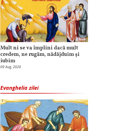
Mult ni se va împlini dacă mult
credem, ne rugăm, nădăjduim și
iubim
09 Aug, 2026
Evanghelia zilei