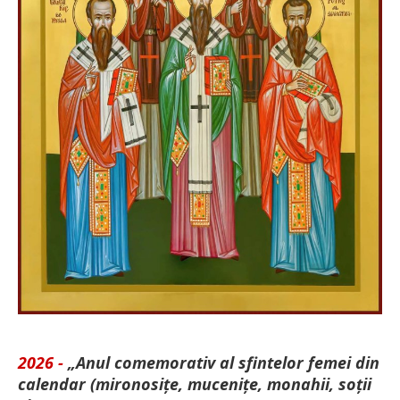
2026 -
„Anul comemorativ al sfintelor femei din
calendar (mironosițe, mu­cenițe, monahii, soții