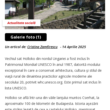
Actualitate socială
Galerie foto (1)
Un articol de:
Cristina Zamfirescu
-
14 Aprilie 2025
Vechiul sat Holloko din nordul Ungariei a fost inclus în
Patrimoniul Mondial UNESCO în anul 1987, datorită modului
excepţional în care a conservat arhitectura, cultura şi stilul de
viaţă rural de dinaintea practicilor agricole moderne ale
secolului 20, potrivit whc.unesco.org. Este primul sat inclus în
lista UNESCO.
Holloko se află într-una din văile lanţului muntos Cserhat, la
aproximativ 100 de kilometri de Budapesta. Istoria aşezării
este strâns legată de cea a castelului Holloko, menţionat