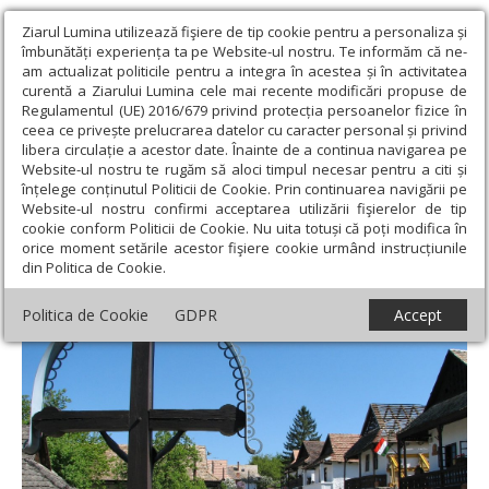
Ziarul Lumina utilizează fişiere de tip cookie pentru a personaliza și
îmbunătăți experiența ta pe Website-ul nostru. Te informăm că ne-
am actualizat politicile pentru a integra în acestea și în activitatea
curentă a Ziarului Lumina cele mai recente modificări propuse de
Regulamentul (UE) 2016/679 privind protecția persoanelor fizice în
ceea ce privește prelucrarea datelor cu caracter personal și privind
libera circulație a acestor date. Înainte de a continua navigarea pe
Website-ul nostru te rugăm să aloci timpul necesar pentru a citi și
Ziarul Lumina
›
Societate
›
Actualitate socială
›
Primul sat inclus
înțelege conținutul Politicii de Cookie. Prin continuarea navigării pe
în Patrimoniul UNESCO
Website-ul nostru confirmi acceptarea utilizării fişierelor de tip
cookie conform Politicii de Cookie. Nu uita totuși că poți modifica în
Primul sat inclus în Patrimoniul UNESCO
orice moment setările acestor fişiere cookie urmând instrucțiunile
din Politica de Cookie.
Politica de Cookie
GDPR
Accept