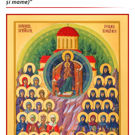
și mame)”