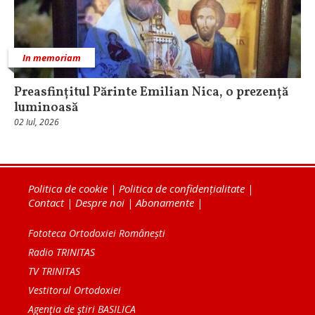
In memoriam
Preasfințitul Părinte Emilian Nica, o prezență
luminoasă
02 Iul, 2026
Politica de cookie
|
Politica de confidențialitate
|
Contact
|
Despre noi
|
Abonamente
|
Fototeca Ortodoxiei Românești
Radio TRINITAS
TV TRINITAS
Vestitorul Ortodoxiei
Agenţia de ştiri BASILICA