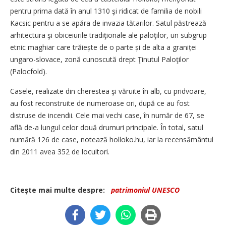
pentru prima dată în anul 1310 şi ridicat de familia de nobili
Kacsic pentru a se apăra de invazia tătarilor. Satul păstrează
arhitectura şi obiceiurile tradiţionale ale paloţilor, un subgrup
etnic maghiar care trăiește de o parte și de alta a graniței
ungaro-slovace, zonă cunoscută drept Ţinutul Paloţilor
(Palocfold).
Casele, realizate din cherestea şi văruite în alb, cu pridvoare,
au fost reconstruite de numeroase ori, după ce au fost
distruse de incendii. Cele mai vechi case, în număr de 67, se
află de-a lungul celor două drumuri principale. În total, satul
numără 126 de case, notează holloko.hu, iar la recensământul
din 2011 avea 352 de locuitori.
Citeşte mai multe despre:
patrimoniul UNESCO