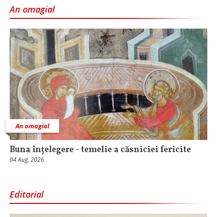
An omagial
An omagial
Buna înțelegere - temelie a căsniciei fericite
04 Aug, 2026
Editorial