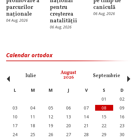
promovare a
naţional
pe timp de
parcurilor
pentru
caniculă
naţionale
creşterea
06 Aug, 2026
natalităţii
04 Aug, 2026
06 Aug, 2026
Calendar ortodox
‹
›
August
Iulie
Septembrie
O
2026
L
M
M
J
V
S
D
01
02
03
04
05
06
07
08
09
10
11
12
13
14
15
16
17
18
19
20
21
22
23
24
25
26
27
28
29
30