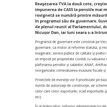
Reaşezarea TVA la două cote, creşter
impunerea de CASS la pensiile mai mar
rovignetă se numără printre măsuril
în programul său de guvernare. Guver
de plenul reunit al Parlamentului, d
Nicușor Dan, iar luni seara s-a întrun
Programul de guvernare este construit pe trei p
guvernare, ca motor al reformei statului, şi res
exagerate, servicii publice de calitate şi politi
un impozit pe proprietate corelat cu valoarea re
plafonarea pensiilor şi salariilor; ANAF, Antifra
reorganizate; criminalizarea evaziunii fiscale 
Proiectele de investiţii vor fi prioritizate pe b
număr de autorizaţii de construcţie, iar schem
celor care cresc exporturile, scad importurile
etc).
În al doilea pilon, reforma administraţiei local