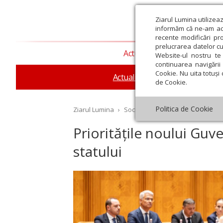
Ziarul Lumina utilizea
informăm că ne-am actu
recente modificări pr
prelucrarea datelor cu
Actualitate religioasă
T
Website-ul nostru te 
continuarea navigării 
Cookie. Nu uita totuși 
Actualitate socială
Sănăta
de Cookie.
Politica de Cookie
Ziarul Lumina
›
Societate
›
Actualitate socială
›
Prioritățile noului Guv
statului
st
Septembrie
Octombrie
Noiembrie
Decembrie
Ianuar