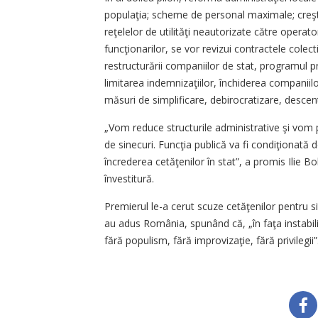
populaţia; scheme de personal maximale; creşte
reţelelor de utilităţi neautorizate către operato
funcţionarilor, se vor revizui contractele colec
restructurării companiilor de stat, programul p
limitarea indemnizaţiilor, închiderea companiilor
măsuri de simplificare, debirocratizare, descent
„Vom reduce structurile administrative şi vom 
de sinecuri. Funcţia publică va fi condiţionată
încrederea cetăţenilor în stat”, a promis Ilie Bo
învestitură.
Premierul le-a cerut scuze cetăţenilor pentru sit
au adus România, spunând că, „în faţa instabilit
fără populism, fără improvizaţie, fără privilegii”