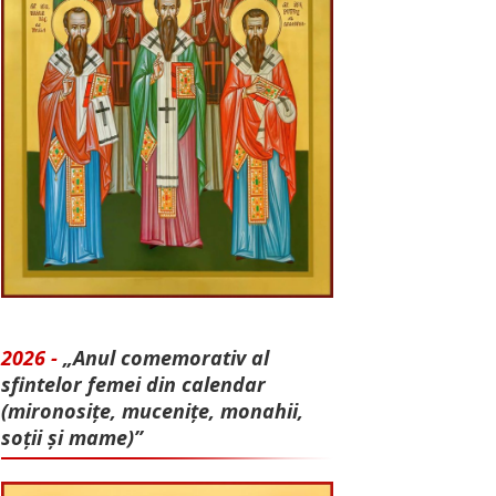
2026 -
„Anul comemorativ al
sfintelor femei din calendar
(mironosițe, mu­cenițe, monahii,
soții și mame)”