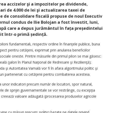
ea accizelor şi a impozitelor pe dividende,
i de 4.000 de lei şi actualizarea taxei de
e de consolidare fiscală propuse de noul Executiv
nul condus de Ilie Bolojan a fost învestit, luni,
upă care a depus jurământul în fața președintelui
it într-o primă ședință.
iloni fundamentali, respectiv ordine în finanţele publice, buna
pect pentru cetăţeni, exprimat prin anularea beneficiilor
ci sociale oneste. Printre măsurile din primul pilon se mai găsesc:
ală (jalon în Planul Naţional de Redresare şi Rezilienţă);
uda şi Autoritatea Vamală vor fi în afara algoritmului politic şi
şi un parteneriat cu cetăţenii pentru combaterea acesteia.
aza unor indicatori precum număr de locuitori, spor natural,
ele de sprijin guvernamentale se vor restrânge, cu excepţia
 şi creează valoare adăugată (procesarea produselor agricole
e vine cu măsuri precum: politici bazate pe datele privind