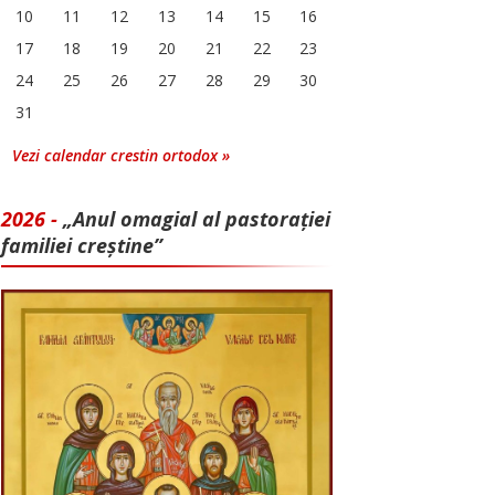
10
11
12
13
14
15
16
17
18
19
20
21
22
23
24
25
26
27
28
29
30
31
Vezi calendar crestin ortodox »
2026 -
„Anul omagial al pastorației
familiei creștine”