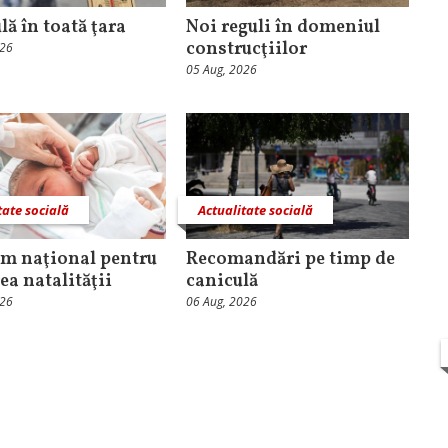
lă în toată ţara
Noi reguli în domeniul
construcţiilor
026
05 Aug, 2026
tate socială
Actualitate socială
m naţional pentru
Recomandări pe timp de
ea natalităţii
caniculă
026
06 Aug, 2026