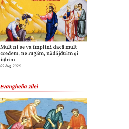
Mult ni se va împlini dacă mult
credem, ne rugăm, nădăjduim și
iubim
09 Aug, 2026
Evanghelia zilei