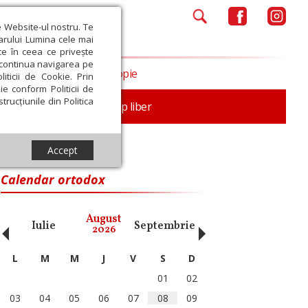
e Website-ul nostru. Te
iarului Lumina cele mai
ce în ceea ce privește
a continua navigarea pe
Opinii
Filantropie
iticii de Cookie. Prin
ie conform Politicii de
trucțiunile din Politica
nță
Familie
Timp liber
Accept
Calendar ortodox
‹
›
August
Iulie
Septembrie
Octombrie
Noiembri
2026
L
M
M
J
V
S
D
01
02
03
04
05
06
07
08
09