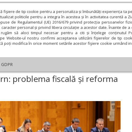
ză fişiere de tip cookie pentru a personaliza și îmbunătăți experiența ta p
alizat politicile pentru a integra în acestea și în activitatea curentă a Z
opuse de Regulamentul (UE) 2016/679 privind protecția persoanelor fizi
 caracter personal și privind libera circulație a acestor date. Înainte de 
eologie și spiritualitate
Educaţie și Cultură
Societate
rugăm să aloci timpul necesar pentru a citi și înțelege conținutul Pol
pe Website-ul nostru confirmi acceptarea utilizării fişierelor de tip cook
că poți modifica în orice moment setările acestor fişiere cookie urmând ins
te
Analiză
Reportaj
Psihologie
Religie și știi
GDPR
Prioritățile noului Guvern: problema fiscală și reforma statului
ern: problema fiscală și reforma
ie
Februarie
Martie
Aprilie
Mai
Iunie