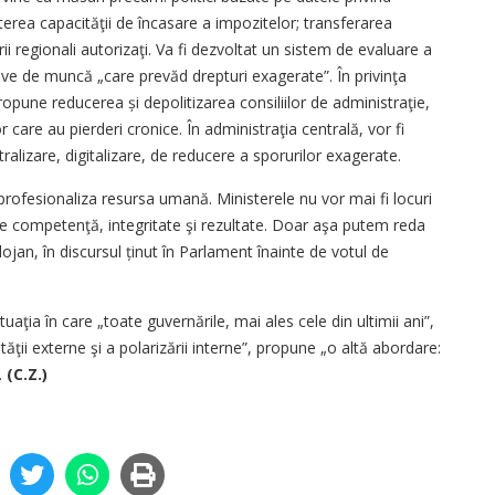
rea capacităţii de încasare a impozitelor; transferarea
rii regionali autorizaţi. Va fi dezvoltat un sistem de evaluare a
tive de muncă „care prevăd drepturi exagerate”. În privinţa
ropune reducerea și depolitizarea consiliilor de administraţie,
 care au pierderi cronice. În administraţia centrală, vor fi
ralizare, digitalizare, de reducere a sporurilor exagerate.
profesionaliza resursa umană. Ministerele nu vor mai fi locuri
 de competenţă, integritate şi rezultate. Doar aşa putem reda
lojan, în discursul ținut în Parlament înainte de votul de
uaţia în care „toate guvernările, mai ales cele din ultimii ani”,
ăţii externe şi a polarizării interne”, propune „o altă abordare:
.
(C.Z.)