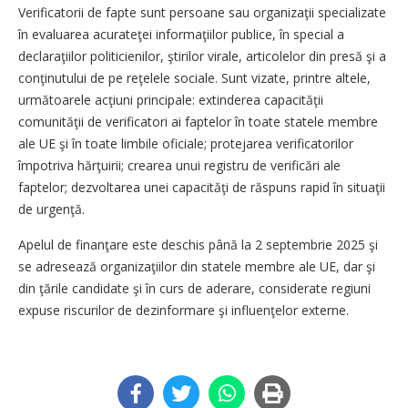
Verificatorii de fapte sunt persoane sau organizaţii specializate
în evaluarea acurateţei informaţiilor publice, în special a
declaraţiilor politicienilor, ştirilor virale, articolelor din presă şi a
conţinutului de pe reţelele sociale. Sunt vizate, printre altele,
următoarele acţiuni principale: extinderea capacităţii
comunităţii de verificatori ai faptelor în toate statele membre
ale UE şi în toate limbile oficiale; protejarea verificatorilor
împotriva hărţuirii; crearea unui registru de verificări ale
faptelor; dezvoltarea unei capacităţi de răspuns rapid în situaţii
de urgenţă.
Apelul de finanţare este deschis până la 2 septembrie 2025 şi
se adresează organizaţiilor din statele membre ale UE, dar şi
din ţările candidate şi în curs de aderare, considerate regiuni
expuse riscurilor de dezinformare şi influenţelor externe.