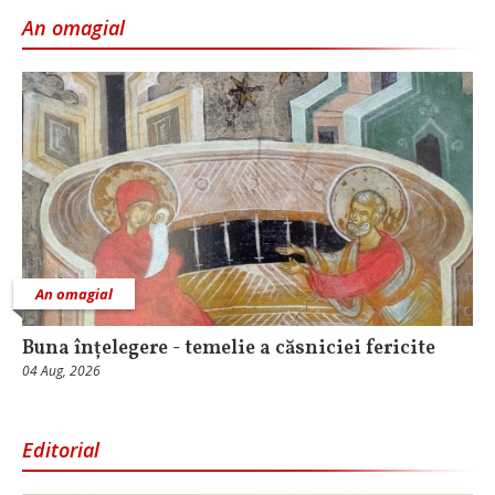
An omagial
An omagial
Buna înțelegere - temelie a căsniciei fericite
04 Aug, 2026
Editorial