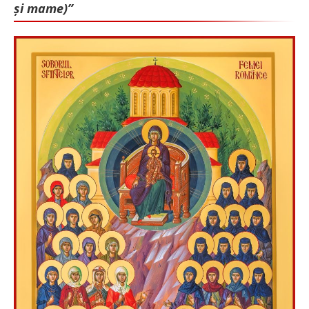
și mame)”