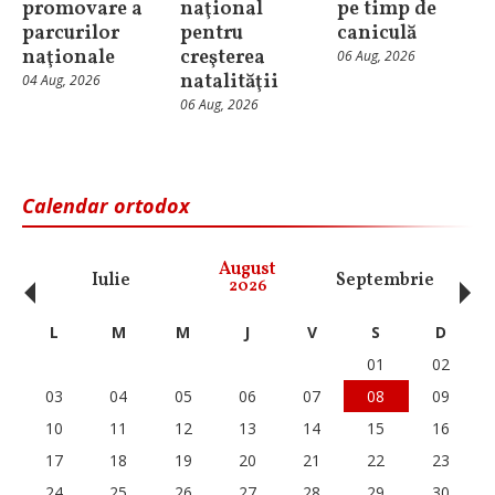
promovare a
naţional
pe timp de
parcurilor
pentru
caniculă
naţionale
creşterea
06 Aug, 2026
natalităţii
04 Aug, 2026
06 Aug, 2026
Calendar ortodox
‹
›
August
Iulie
Septembrie
O
2026
L
M
M
J
V
S
D
01
02
03
04
05
06
07
08
09
10
11
12
13
14
15
16
17
18
19
20
21
22
23
24
25
26
27
28
29
30