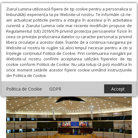
Ziarul Lumina utilizează fişiere de tip cookie pentru a personaliza și
îmbunătăți experiența ta pe Website-ul nostru. Te informăm că ne-
am actualizat politicile pentru a integra în acestea și în activitatea
curentă a Ziarului Lumina cele mai recente modificări propuse de
Regulamentul (UE) 2016/679 privind protecția persoanelor fizice în
ceea ce privește prelucrarea datelor cu caracter personal și privind
libera circulație a acestor date. Înainte de a continua navigarea pe
Website-ul nostru te rugăm să aloci timpul necesar pentru a citi și
Ziarul Lumina
›
Societate
›
Actualitate socială
›
Proiecte pentru
înțelege conținutul Politicii de Cookie. Prin continuarea navigării pe
consolidarea reţelei europene de „fact-checkers”
Website-ul nostru confirmi acceptarea utilizării fişierelor de tip
cookie conform Politicii de Cookie. Nu uita totuși că poți modifica în
Proiecte pentru consolidarea reţelei
orice moment setările acestor fişiere cookie urmând instrucțiunile
din Politica de Cookie.
europene de „fact-checkers”
Politica de Cookie
GDPR
Accept