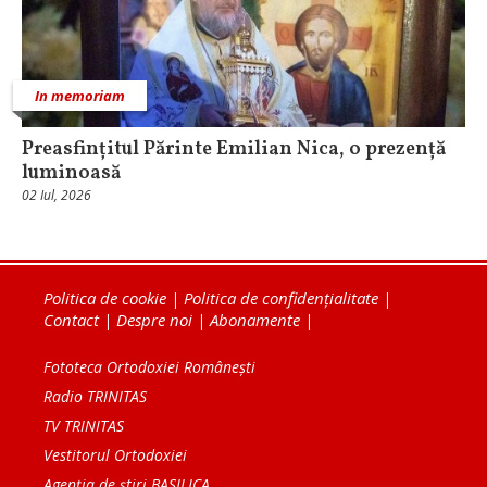
In memoriam
Preasfințitul Părinte Emilian Nica, o prezență
luminoasă
02 Iul, 2026
Politica de cookie
|
Politica de confidențialitate
|
Contact
|
Despre noi
|
Abonamente
|
Fototeca Ortodoxiei Românești
Radio TRINITAS
TV TRINITAS
Vestitorul Ortodoxiei
Agenţia de ştiri BASILICA