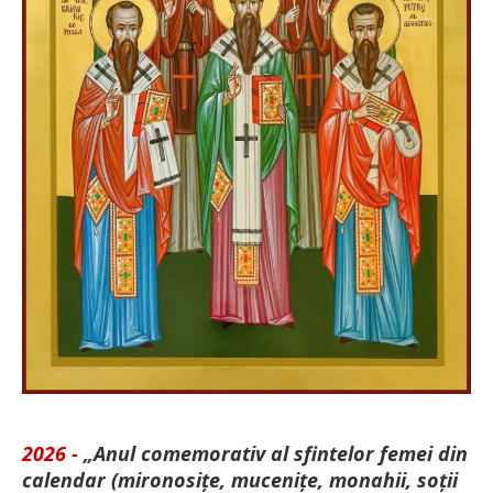
2026 -
„Anul comemorativ al sfintelor femei din
calendar (mironosițe, mu­cenițe, monahii, soții