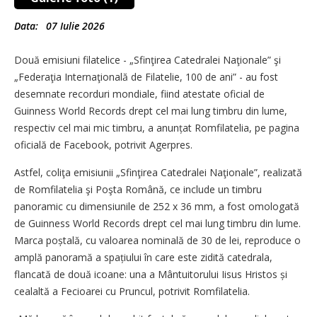
Data:
07 Iulie 2026
Două emisiuni filatelice - „Sfinţirea Catedralei Naţionale” şi
„Federaţia Internaţională de Filatelie, 100 de ani” - au fost
desemnate recorduri mondiale, fiind atestate oficial de
Guinness World Records drept cel mai lung timbru din lume,
respectiv cel mai mic timbru, a anunțat Romfilatelia, pe pagina
oficială de Facebook, potrivit Agerpres.
Astfel, coliţa emisiunii „Sfinţirea Catedralei Naţionale”, realizată
de Romfilatelia şi Poşta Română, ce include un timbru
panoramic cu dimensiunile de 252 x 36 mm, a fost omologată
de Guinness World Records drept cel mai lung timbru din lume.
Marca poștală, cu valoarea nominală de 30 de lei, reproduce o
amplă panoramă a spațiului în care este zidită catedrala,
flancată de două icoane: una a Mântuitorului Iisus Hristos și
cealaltă a Fecioarei cu Pruncul, potrivit Romfilatelia.