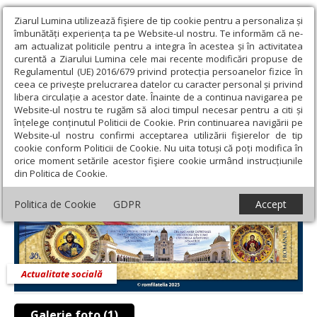
Ziarul Lumina utilizează fişiere de tip cookie pentru a personaliza și
îmbunătăți experiența ta pe Website-ul nostru. Te informăm că ne-
am actualizat politicile pentru a integra în acestea și în activitatea
curentă a Ziarului Lumina cele mai recente modificări propuse de
Regulamentul (UE) 2016/679 privind protecția persoanelor fizice în
ceea ce privește prelucrarea datelor cu caracter personal și privind
libera circulație a acestor date. Înainte de a continua navigarea pe
Website-ul nostru te rugăm să aloci timpul necesar pentru a citi și
Ziarul Lumina
›
Societate
›
Actualitate socială
›
Record mondial
înțelege conținutul Politicii de Cookie. Prin continuarea navigării pe
pentru emisiunea filatelică „Sfinţirea Catedralei Naţionale”
Website-ul nostru confirmi acceptarea utilizării fişierelor de tip
cookie conform Politicii de Cookie. Nu uita totuși că poți modifica în
Record mondial pentru emisiunea filatelică
orice moment setările acestor fişiere cookie urmând instrucțiunile
din Politica de Cookie.
„Sfinţirea Catedralei Naţionale”
Politica de Cookie
GDPR
Accept
Actualitate socială
Galerie foto (1)