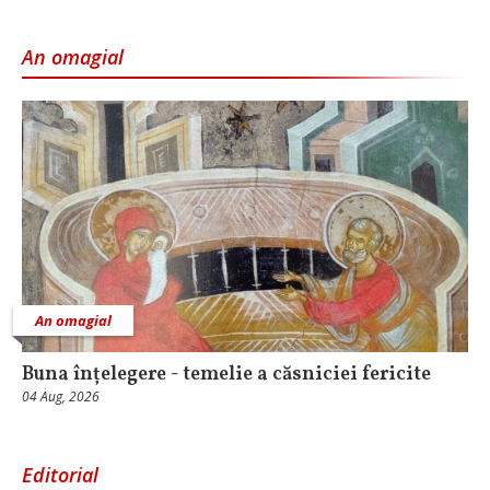
An omagial
An omagial
Buna înțelegere - temelie a căsniciei fericite
04 Aug, 2026
Editorial