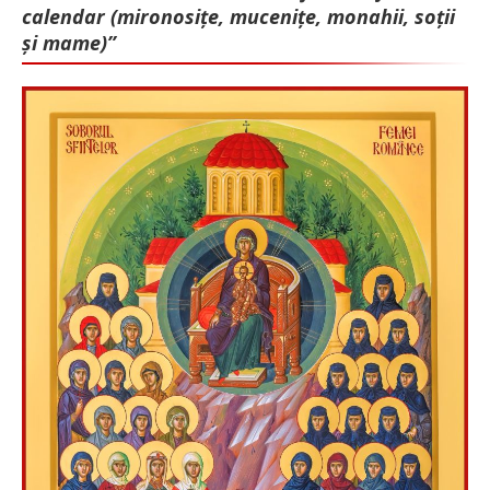
calendar (mironosițe, mu­cenițe, monahii, soții
și mame)”