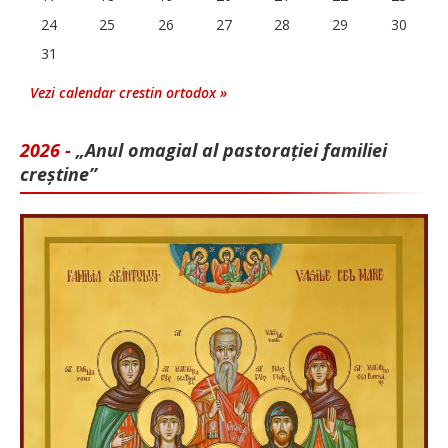
24
25
26
27
28
29
30
31
Vezi calendar crestin ortodox »
2026 -
„Anul omagial al pastorației familiei
creștine”