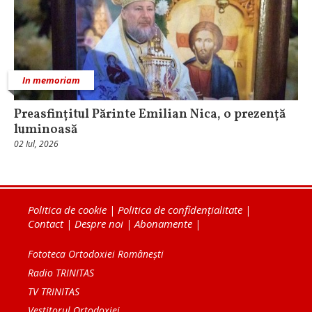
In memoriam
Preasfințitul Părinte Emilian Nica, o prezență
luminoasă
02 Iul, 2026
Politica de cookie
|
Politica de confidențialitate
|
Contact
|
Despre noi
|
Abonamente
|
Fototeca Ortodoxiei Românești
Radio TRINITAS
TV TRINITAS
Vestitorul Ortodoxiei