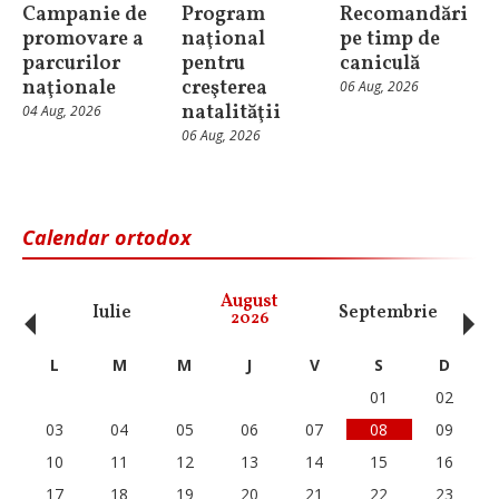
Campanie de
Program
Recomandări
promovare a
naţional
pe timp de
parcurilor
pentru
caniculă
naţionale
creşterea
06 Aug, 2026
natalităţii
04 Aug, 2026
06 Aug, 2026
Calendar ortodox
‹
›
August
Iulie
Septembrie
O
2026
L
M
M
J
V
S
D
01
02
03
04
05
06
07
08
09
10
11
12
13
14
15
16
17
18
19
20
21
22
23