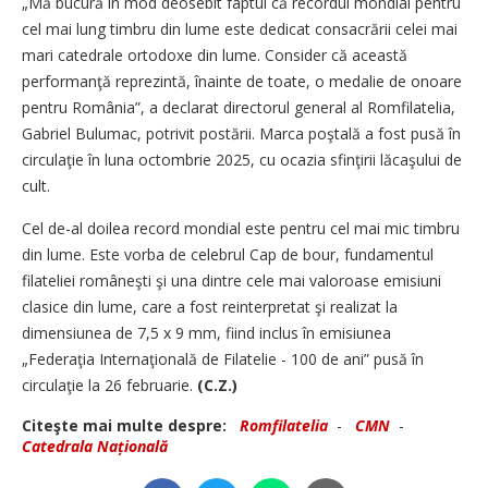
„Mă bucură în mod deosebit faptul că recordul mondial pentru
cel mai lung timbru din lume este dedicat consacrării celei mai
mari catedrale ortodoxe din lume. Consider că această
performanţă reprezintă, înainte de toate, o medalie de onoare
pentru România”, a declarat directorul general al Romfilatelia,
Gabriel Bulumac, potrivit postării. Marca poştală a fost pusă în
circulaţie în luna octombrie 2025, cu ocazia sfinţirii lăcaşului de
cult.
Cel de-al doilea record mondial este pentru cel mai mic timbru
din lume. Este vorba de celebrul Cap de bour, fundamentul
filateliei româneşti şi una dintre cele mai valoroase emisiuni
clasice din lume, care a fost reinterpretat şi realizat la
dimensiunea de 7,5 x 9 mm, fiind inclus în emisiunea
„Federaţia Internaţională de Filatelie - 100 de ani” pusă în
circulaţie la 26 februarie.
(C.Z.)
Citeşte mai multe despre:
Romfilatelia
-
CMN
-
Catedrala Națională