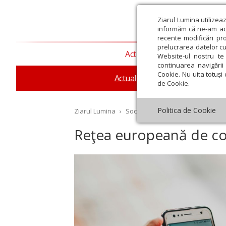
Ziarul Lumina utilizea
informăm că ne-am actu
recente modificări pr
prelucrarea datelor cu
Actualitate religioasă
T
Website-ul nostru te 
continuarea navigării 
Cookie. Nu uita totuși 
Actualitate socială
Sănăta
de Cookie.
Politica de Cookie
Ziarul Lumina
›
Societate
›
Actualitate socială
›
Reţea europeană de co
st
Septembrie
Octombrie
Noiembrie
Decembrie
Ianuar