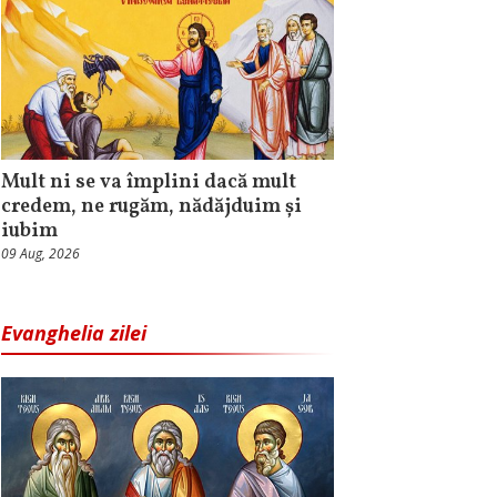
Mult ni se va împlini dacă mult
credem, ne rugăm, nădăjduim și
iubim
09 Aug, 2026
Evanghelia zilei