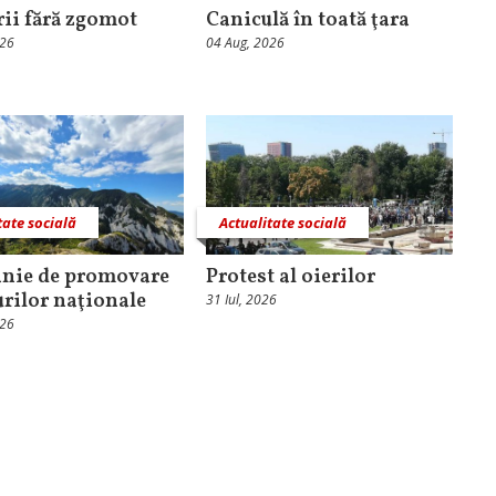
rii fără zgomot
Caniculă în toată ţara
026
04 Aug, 2026
tate socială
Actualitate socială
nie de promovare
Protest al oierilor
urilor naţionale
31 Iul, 2026
026