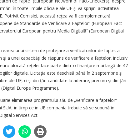
icatori de Fapte” (European Network of Fact-Checkers), despre
ii în toate limbile oficiale ale UE şi va sprijini activitatea
EFE. Potrivit Comisiei, această reţea va fi complementară
 Europene de Standarde de Verificare a Faptelor” (European Fact-
rvatorului European pentru Media Digitală“ (European Digital
 crearea unui sistem de protejare a verificatorilor de fapte, a
 şi a unei capacităţi de răspuns de verificare a faptelor, inclusiv
 euro alocată reţelei face parte dintr-o finanţare mai largă de 47
iilor digitale. Licitaţia este deschisă până în 2 septembrie şi
re ale UE, ci şi din ţări candidate la aderare, precum şi din ţări
” (Digital Europe Programme).
uarie eliminarea programului său de „verificare a faptelor”
i SUA, în timp ce în UE compania trebuie să se supună în
Digital Services Act.