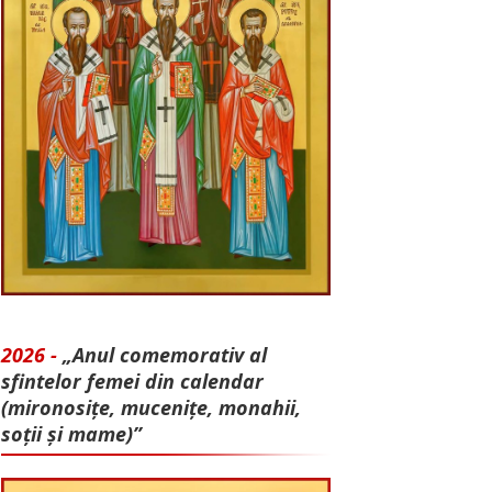
2026 -
„Anul comemorativ al
sfintelor femei din calendar
(mironosițe, mu­cenițe, monahii,
soții și mame)”