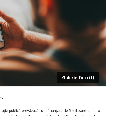
Galerie foto (1)
25
itaţie publică prevăzută cu o finanţare de 5 milioane de euro