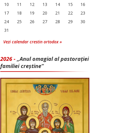
10
11
12
13
14
15
16
17
18
19
20
21
22
23
24
25
26
27
28
29
30
31
Vezi calendar crestin ortodox »
2026 -
„Anul omagial al pastorației
familiei creștine”