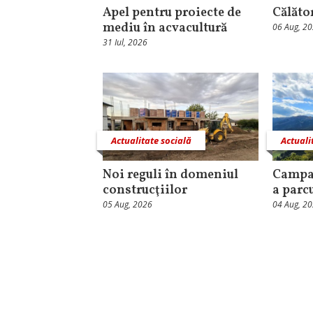
Apel pentru proiecte de
Călăto
mediu în acvacultură
06 Aug, 2
31 Iul, 2026
Actualitate socială
Actuali
Noi reguli în domeniul
Campa
construcţiilor
a parc
05 Aug, 2026
04 Aug, 2