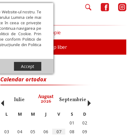
e Website-ul nostru. Te
iarului Lumina cele mai
ce în ceea ce privește
a continua navigarea pe
Opinii
Filantropie
iticii de Cookie. Prin
ie conform Politicii de
trucțiunile din Politica
nță
Familie
Timp liber
Accept
Calendar ortodox
‹
›
August
Iulie
Septembrie
Octombrie
Noiembri
2026
L
M
M
J
V
S
D
01
02
03
04
05
06
07
08
09