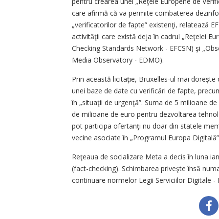
pentru crearea unei „Reţele Europene de Verif
care afirmă că va permite combaterea dezinformăr
„verificatorilor de fapte” existenţi, relatează 
activităţii care există deja în cadrul „Reţelei
Checking Standards Network - EFCSN) şi „Obse
Media Observatory - EDMO).
Prin această licitaţie, Bruxelles-ul mai doreşte
unei baze de date cu verificări de fapte, precum
în „situaţii de urgenţă”. Suma de 5 milioane de
de milioane de euro pentru dezvoltarea tehnolog
pot participa ofertanţi nu doar din statele memb
vecine asociate în „Programul Europa Digitală
Reţeaua de socializare Meta a decis în luna ian
(fact-checking). Schimbarea priveşte însă numa
continuare normelor Legii Serviciilor Digitale - 