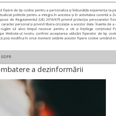
ză fişiere de tip cookie pentru a personaliza și îmbunătăți experiența ta p
alizat politicile pentru a integra în acestea și în activitatea curentă a Z
opuse de Regulamentul (UE) 2016/679 privind protecția persoanelor fizi
 caracter personal și privind libera circulație a acestor date. Înainte de 
eologie și spiritualitate
Educaţie și Cultură
Societate
rugăm să aloci timpul necesar pentru a citi și înțelege conținutul Pol
pe Website-ul nostru confirmi acceptarea utilizării fişierelor de tip cook
că poți modifica în orice moment setările acestor fişiere cookie urmând ins
te
Analiză
Reportaj
Psihologie
Religie și știi
GDPR
Reţea europeană de combatere a dezinformării
mbatere a dezinformării
ie
Februarie
Martie
Aprilie
Mai
Iunie