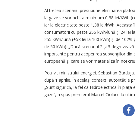
Al treilea scenariu presupune eliminarea plafoane
la gaze se vor achita minimum 0,38 lei/KWh (co
iar la electricitate peste 1,38 lei/kWh. Aceast
consumatorii cu peste 255 kWh/lună (+24 lei 
255 kWh/lună (+58 lei la 100 kWh) şi de 102% 
de 50 kWh). „Dacă scenariul 2 şi 3 degrevează b
importante pentru acoperirea subvenţiilor din 
europeană şi care se vor materializa în noi creş
Potrivit ministrului energiei, Sebastian Burdu
după 1 aprilie. În același context, autoritățile
„Sunt sigur că, la fel ca Hidroelectrica în piaţ
gaze”, a spus premierul Marcel Ciolacu la ulti