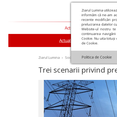
Ziarul Lumina utilizea
informăm că ne-am actu
recente modificări pr
prelucrarea datelor cu
Actualitate religioasă
T
Website-ul nostru te 
continuarea navigării 
Cookie. Nu uita totuși 
Actualitate socială
Sănăta
de Cookie.
Politica de Cookie
Ziarul Lumina
›
Societate
›
Actualitate socială
›
Trei scenarii privind pr
st
Septembrie
Octombrie
Noiembrie
Decembrie
Ianuar