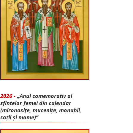
2026 -
„Anul comemorativ al
sfintelor femei din calendar
(mironosițe, mu­cenițe, monahii,
soții și mame)”