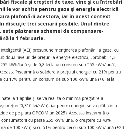
ri fiscale şi creşteri de taxe, vine şi cu întrebări
nii le vor achita pentru gaze şi energie electrică
ura plafonării acestora, iar în acest context
n discuţie trei scenarii posibile. Unul dintre
ui, este păstrarea schemei de compensare-
până la 1 februarie.
Inteligentă (AEI) presupune menţi­nerea plafonării la gaze, cu
lt două ni­veluri de preţuri la energie electrică, „probabil 1,3
255 kWh/lună şi de 0,8 lei la un consum sub 255 kWh/lună”,
I. Aceasta înseamnă o scădere a preţului energiei cu 21% pentru
e cu 17% pentru un consum de sub 100 kWh/lună (+6 lei la
minate la 1 aprilie şi se va realiza o minimă pregătire a
aşi preţuri (0,310 lei/kWh), iar pentru energie se va plăti circa
hiziţie de pe piața OPCOM an 2025). Aceasta înseamnă o
ru consumatorii cu peste 255 kWh/lună, o creştere cu 43%
ctura de 100 kWh) şi cu 51% pentru cei cu sub 100 kWh/lună (+24