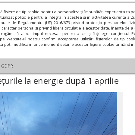
ză fişiere de tip cookie pentru a personaliza și îmbunătăți experiența ta p
alizat politicile pentru a integra în acestea și în activitatea curentă a Z
opuse de Regulamentul (UE) 2016/679 privind protecția persoanelor fizi
 caracter personal și privind libera circulație a acestor date. Înainte de 
eologie și spiritualitate
Educaţie și Cultură
Societate
rugăm să aloci timpul necesar pentru a citi și înțelege conținutul Pol
pe Website-ul nostru confirmi acceptarea utilizării fişierelor de tip cook
că poți modifica în orice moment setările acestor fişiere cookie urmând ins
te
Analiză
Reportaj
Psihologie
Religie și știi
GDPR
Trei scenarii privind prețurile la energie după 1 aprilie
ețurile la energie după 1 aprilie
ie
Februarie
Martie
Aprilie
Mai
Iunie