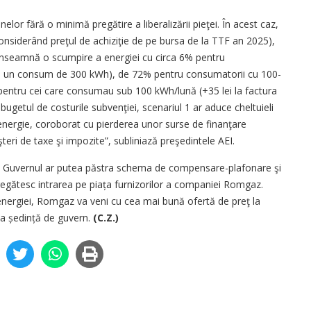
lor fără o minimă pregătire a libera­lizării pieţei. În acest caz,
nsiderând preţul de achiziţie de pe bursa de la TTF an 2025),
a înseamnă o scumpire a energiei cu circa 6% pentru
la un consum de 300 kWh), de 72% pentru consumatorii cu 100-
pentru cei care consumau sub 100 kWh/lună (+35 lei la factura
ugetul de costurile subvenţiei, scenariul 1 ar aduce cheltuieli
energie, coroborat cu pierderea unor surse de finanţare
teri de taxe şi impozite”, subliniază preşedintele AEI.
ja, Guvernul ar putea păstra schema de compensare-plafonare şi
 pregătesc intrarea pe piața furnizorilor a companiei Romgaz.
a energiei, Romgaz va veni cu cea mai bună ofertă de preţ la
ma ședință de guvern.
(C.Z.)