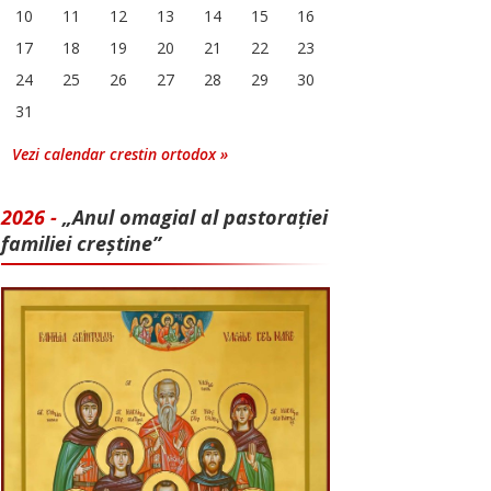
10
11
12
13
14
15
16
17
18
19
20
21
22
23
24
25
26
27
28
29
30
31
Vezi calendar crestin ortodox »
2026 -
„Anul omagial al pastorației
familiei creștine”