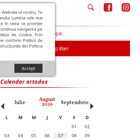
e Website-ul nostru. Te
iarului Lumina cele mai
ce în ceea ce privește
a continua navigarea pe
Opinii
Filantropie
iticii de Cookie. Prin
ie conform Politicii de
trucțiunile din Politica
nță
Familie
Timp liber
Accept
Calendar ortodox
‹
›
August
Iulie
Septembrie
Octombrie
Noiembri
2026
L
M
M
J
V
S
D
01
02
03
04
05
06
07
08
09