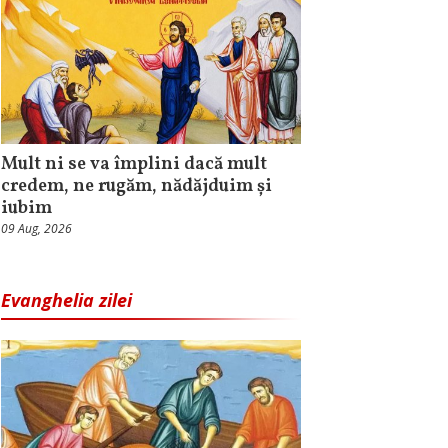
Mult ni se va împlini dacă mult
credem, ne rugăm, nădăjduim și
iubim
09 Aug, 2026
Evanghelia zilei