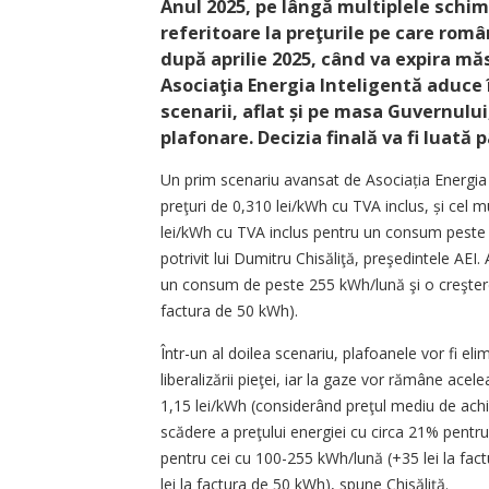
Anul 2025, pe lângă multiplele schimbă
referitoare la preţurile pe care româ
după aprilie 2025, când va expira măs
Asociaţia Energia Inteligentă aduce î
scenarii, aflat și pe masa Guvernul
plafonare. Decizia finală va fi luată 
Un prim scenariu avansat de Asociația Energia 
preţuri de 0,310 lei/kWh cu TVA inclus, și cel mu
lei/kWh cu TVA inclus pentru un consum peste 
potrivit lui Dumitru Chisăliţă, preşedintele AE
un consum de peste 255 kWh/lună şi o creşter
factura de 50 kWh).
Într-un al doilea scenariu, plafoanele vor fi eli
liberalizării pieţei, iar la gaze vor rămâne acele
1,15 lei/kWh (considerând preţul mediu de ac
scădere a preţului energiei cu circa 21% pent
pentru cei cu 100-255 kWh/lună (+35 lei la fa
lei la factura de 50 kWh), spune Chisăliţă.