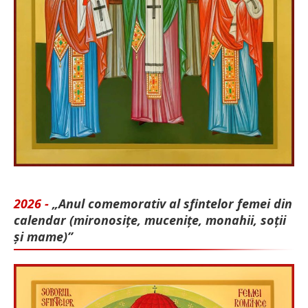
2026 -
„Anul comemorativ al sfintelor femei din
calendar (mironosițe, mu­cenițe, monahii, soții
și mame)”