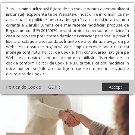
Ziarul Lumina utilizează fişiere de tip cookie pentru a personaliza și
îmbunătăți experiența ta pe Website-ul nostru. Te informăm că ne-
am actualizat politicile pentru a integra în acestea și în activitatea
curentă a Ziarului Lumina cele mai recente modificări propuse de
Regulamentul (UE) 2016/679 privind protecția persoanelor fizice în
ceea ce privește prelucrarea datelor cu caracter personal și privind
libera circulație a acestor date. Înainte de a continua navigarea pe
Website-ul nostru te rugăm să aloci timpul necesar pentru a citi și
Ziarul Lumina
›
Societate
›
Sănătate
›
Personalitatea și
înțelege conținutul Politicii de Cookie. Prin continuarea navigării pe
sănătatea
Website-ul nostru confirmi acceptarea utilizării fişierelor de tip
cookie conform Politicii de Cookie. Nu uita totuși că poți modifica în
Personalitatea și sănătatea
orice moment setările acestor fişiere cookie urmând instrucțiunile
din Politica de Cookie.
Politica de Cookie
GDPR
Accept