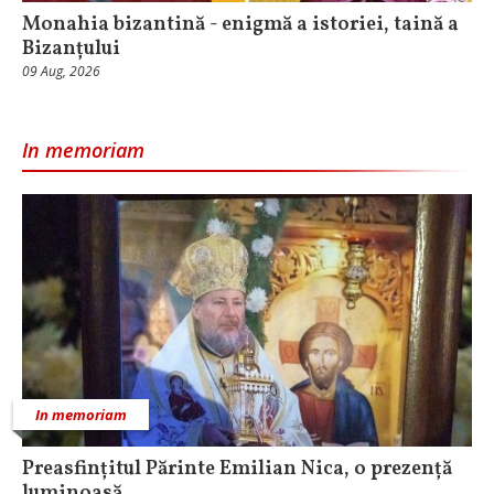
Monahia bizantină - enigmă a istoriei, taină a
Bizanțului
09 Aug, 2026
In memoriam
In memoriam
Preasfințitul Părinte Emilian Nica, o prezență
luminoasă