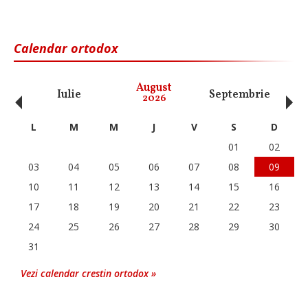
Calendar ortodox
‹
›
August
Iulie
Septembrie
O
2026
L
M
M
J
V
S
D
01
02
03
04
05
06
07
08
09
10
11
12
13
14
15
16
17
18
19
20
21
22
23
24
25
26
27
28
29
30
31
Vezi calendar crestin ortodox »