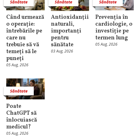
Sănătate
Sănătate
Sănătate
Când urmează
Antioxidanţii
Prevenția în
o operație:
naturali,
cardiologie, o
întrebările pe
importanţi
investiție pe
care nu
pentru
termen lung
trebuie să vă
sănătate
05 Aug, 2026
temeți să le
03 Aug, 2026
puneți
05 Aug, 2026
Sănătate
Poate
ChatGPT să
înlocuiască
medicul?
05 Aug, 2026