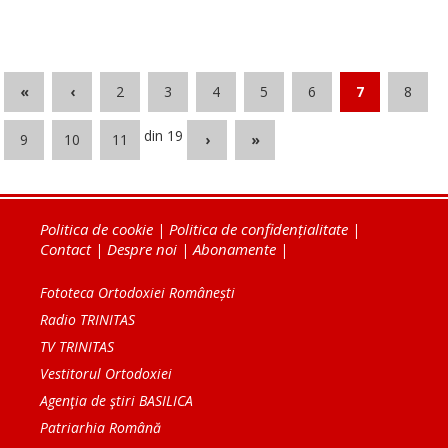
«
‹
2
3
4
5
6
7
8
din 19
9
10
11
›
»
Politica de cookie
|
Politica de confidențialitate
|
Contact
|
Despre noi
|
Abonamente
|
Fototeca Ortodoxiei Românești
Radio TRINITAS
TV TRINITAS
Vestitorul Ortodoxiei
Agenţia de ştiri BASILICA
Patriarhia Română