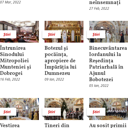
neînsemnați
07 Mar, 2022
27 Feb, 2022
Știri
Știri
Știri
Întrunirea
Botezul și
Binecuvântarea
Sinodului
pocăința,
Iordanului la
Mitropoliei
apropiere de
Reședința
Munteniei și
Împărăția lui
Patriarhală în
Dobrogei
Dumnezeu
Ajunul
Bobotezei
16 Feb, 2022
09 Ian, 2022
05 Ian, 2022
Știri
Știri
Știri
Vestirea
Tineri din
Au sosit primii