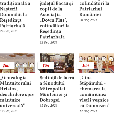
tradițională a
județul Bacău și
colindători la
Nașterii
copii de la
Patriarhul
Domnului la
Asociația
României
Reședința
„Down Plus”,
20 Dec, 2021
Patriarhală
colindători la
Reședința
24 Dec, 2021
Patriarhală
22 Dec, 2021
Știri
Știri
Știri
„Genealogia
Ședință de lucru
„Cina
Mântuitorului
a Sinodului
Stăpânului -
Hristos,
Mitropoliei
chemarea la
deschidere spre
Munteniei și
comuniunea
mântuire
Dobrogei
vieţii veşnice
universală”
cu Dumnezeu”
15 Dec, 2021
19 Dec, 2021
12 Dec, 2021