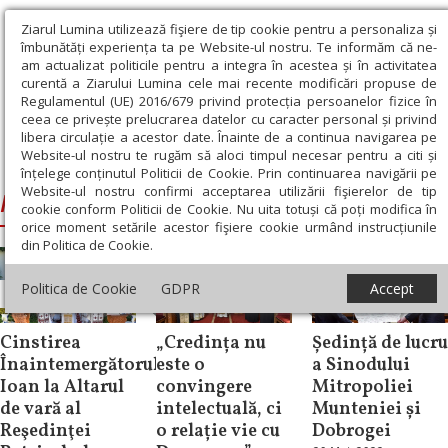
Ziarul Lumina utilizează fişiere de tip cookie pentru a personaliza și
îmbunătăți experiența ta pe Website-ul nostru. Te informăm că ne-
am actualizat politicile pentru a integra în acestea și în activitatea
curentă a Ziarului Lumina cele mai recente modificări propuse de
Regulamentul (UE) 2016/679 privind protecția persoanelor fizice în
ceea ce privește prelucrarea datelor cu caracter personal și privind
libera circulație a acestor date. Înainte de a continua navigarea pe
Website-ul nostru te rugăm să aloci timpul necesar pentru a citi și
Ziarul Lumina
›
Reședința Patriarhală
înțelege conținutul Politicii de Cookie. Prin continuarea navigării pe
Website-ul nostru confirmi acceptarea utilizării fişierelor de tip
Reședința Patriarhală
cookie conform Politicii de Cookie. Nu uita totuși că poți modifica în
orice moment setările acestor fişiere cookie urmând instrucțiunile
din Politica de Cookie.
Politica de Cookie
GDPR
Accept
Știri
Știri
Știri
Cinstirea
„Credința nu
Ședință de lucru
Înaintemergătorului
este o
a Sinodului
Ioan la Altarul
convingere
Mitropoliei
de vară al
intelectuală, ci
Munteniei și
Reşedinţei
o relație vie cu
Dobrogei