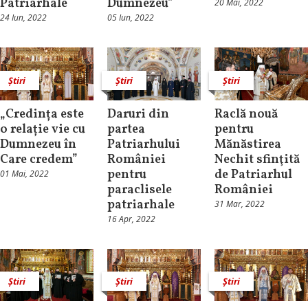
Patriarhale
Dumnezeu”
20 Mai, 2022
24 Iun, 2022
05 Iun, 2022
Știri
Știri
Știri
„Credința este
Daruri din
Raclă nouă
o relație vie cu
partea
pentru
Dumnezeu în
Patriarhului
Mănăstirea
Care credem”
României
Nechit sfinţită
pentru
de Patriarhul
01 Mai, 2022
paraclisele
României
patriarhale
31 Mar, 2022
16 Apr, 2022
Știri
Știri
Știri