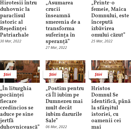
Hirotesii întru
„Asumarea
„Printr-o
duhovnic la
crucii
femeie, Maica
paraclisul
înseamnă
Domnului, este
istoric al
smerenia de a
începută
Reședinței
transforma
izbăvirea
Patriarhale
suferința în
omului căzut”
speranță”
30 Mar, 2022
25 Mar, 2022
27 Mar, 2022
Știri
Știri
Știri
„În liturghia
„Postim pentru
Hristos
pocăinței
că Îl iubim pe
Domnul Se
fiecare
Dumnezeu mai
identifică, până
credincios se
mult decât
la sfârșitul
aduce pe sine
iubim darurile
istoriei, cu
jertfă
Sale”
oamenii cei
duhovnicească”
mai
06 Mar, 2022