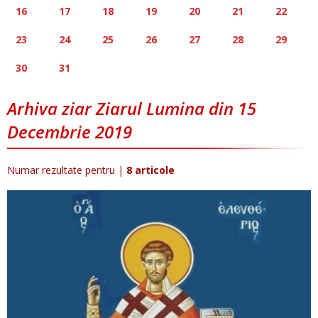
16
17
18
19
20
21
22
23
24
25
26
27
28
29
30
31
Arhiva ziar Ziarul Lumina din 15
Decembrie 2019
Numar rezultate pentru
|
8 articole