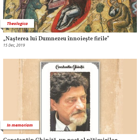
Theologica
„Nașterea lui Dumnezeu înnoiește firile”
15 Dec, 2019
In memoriam