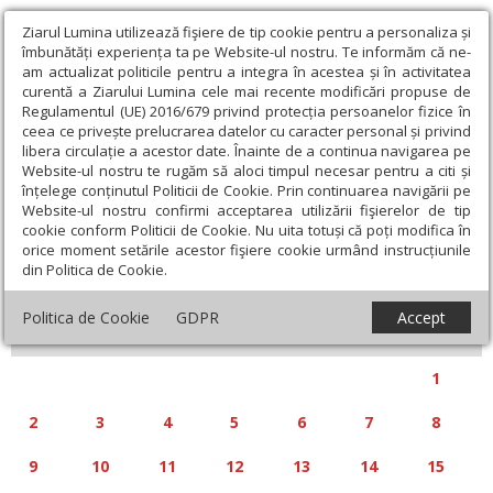
Ziarul Lumina utilizează fişiere de tip cookie pentru a personaliza și
îmbunătăți experiența ta pe Website-ul nostru. Te informăm că ne-
am actualizat politicile pentru a integra în acestea și în activitatea
curentă a Ziarului Lumina cele mai recente modificări propuse de
Regulamentul (UE) 2016/679 privind protecția persoanelor fizice în
ceea ce privește prelucrarea datelor cu caracter personal și privind
libera circulație a acestor date. Înainte de a continua navigarea pe
Website-ul nostru te rugăm să aloci timpul necesar pentru a citi și
Calendar articole
înțelege conținutul Politicii de Cookie. Prin continuarea navigării pe
Website-ul nostru confirmi acceptarea utilizării fişierelor de tip
cookie conform Politicii de Cookie. Nu uita totuși că poți modifica în
orice moment setările acestor fişiere cookie urmând instrucțiunile
din Politica de Cookie.
«
»
DECEMBRIE 2019
Politica de Cookie
GDPR
Accept
L
M
M
J
V
S
D
1
2
3
4
5
6
7
8
9
10
11
12
13
14
15