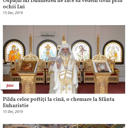
Ospățul lui Dumnezeu ne face să vedem totul prin
ochii Lui
15 Dec, 2019
Știri
Pilda celor poftiţi la cină, o chemare la Sfânta
Euharistie
15 Dec, 2019