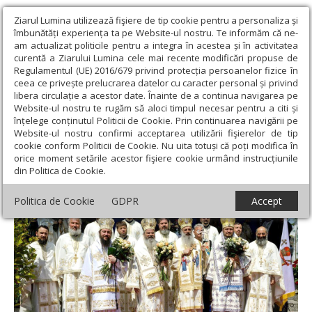
Ziarul Lumina utilizează fişiere de tip cookie pentru a personaliza și
îmbunătăți experiența ta pe Website-ul nostru. Te informăm că ne-
am actualizat politicile pentru a integra în acestea și în activitatea
curentă a Ziarului Lumina cele mai recente modificări propuse de
Regulamentul (UE) 2016/679 privind protecția persoanelor fizice în
ceea ce privește prelucrarea datelor cu caracter personal și privind
libera circulație a acestor date. Înainte de a continua navigarea pe
Website-ul nostru te rugăm să aloci timpul necesar pentru a citi și
Ziarul Lumina
›
Actualitate religioasă
›
Știri
›
Hramul Catedralei
înțelege conținutul Politicii de Cookie. Prin continuarea navigării pe
Episcopale din Huşi
Website-ul nostru confirmi acceptarea utilizării fişierelor de tip
cookie conform Politicii de Cookie. Nu uita totuși că poți modifica în
Hramul Catedralei Episcopale din Huşi
orice moment setările acestor fişiere cookie urmând instrucțiunile
din Politica de Cookie.
Politica de Cookie
GDPR
Accept