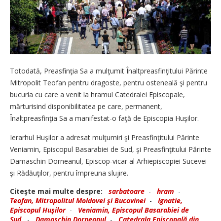
Totodată, Preasfinţia Sa a mulţumit Înaltpreasfinţitului Părinte
Mitropolit Teofan pentru dragoste, pentru osteneală şi pentru
bucuria cu care a venit la hramul Catedralei Episcopale,
mărturisind disponibilitatea pe care, permanent,
Înaltpreasfinţia Sa a manifestat-o faţă de Episcopia Huşilor.
Ierarhul Huşilor a adresat mulţumiri şi Preasfinţitului Părinte
Veniamin, Episcopul Basarabiei de Sud, şi Preasfinţitului Părinte
Damaschin Dorneanul, Episcop-vicar al Arhiepiscopiei Sucevei
şi Rădăuţilor, pentru împreuna slujire.
Citeşte mai multe despre:
sarbatoare
-
hram
-
Teofan, Mitropolitul Moldovei şi Bucovinei
-
Ignatie,
Episcopul Huşilor
-
Veniamin, Episcopul Basarabiei de
Sud
-
Damaschin Dorneanul
-
Catedrala Episcopală din