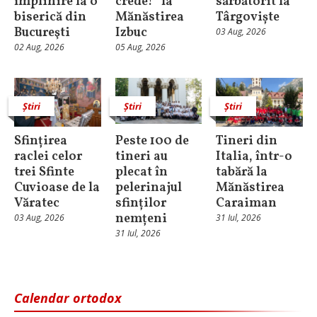
împlinire la o
crede!” la
sărbătorit la
biserică din
Mănăstirea
Târgoviște
Bucureşti
Izbuc
03 Aug, 2026
02 Aug, 2026
05 Aug, 2026
Știri
Știri
Știri
Sfințirea
Peste 100 de
Tineri din
raclei celor
tineri au
Italia, într-o
trei Sfinte
plecat în
tabără la
Cuvioase de la
pelerinajul
Mănăstirea
Văratec
sfinților
Caraiman
nemțeni
03 Aug, 2026
31 Iul, 2026
31 Iul, 2026
Calendar ortodox