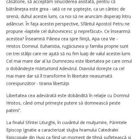
căsătorie, să acceptăm sinuciderea asistată, pentru că
bătrâneţea este grea - iată ce ne şopteşte, ca un cântec de
sirenă, duhul acestei lumi, ca noi să ne aruncăm disperaţi întru
adâncuri. În faţa acestei perspective, Sfântul Apostol Petru ne
propune «laptele cel duhovnicesc şi neprefăcut». Ce înseamnă
acestea? Înseamnă Pâinea cea spre fiinţă, Apa cea Vie -
Hristos Domnul. Euharistia, rugăciunea şi familia proprie sunt
cei trei stâlpi care ne ajută să nu fim luaţi de valul acestei lumi.
Cel mai mare dar al lui Dumnezeu este libertatea pe care omul
o dobândeşte mărturisind Adevărul. Diavolul doreşte ca cel
mai mare dar să îl transforme în libertate neasumată
corespunzător - tirania libertăţii.
Libertatea cea adevărată este dobândită în relaţie cu Domnul
Hristos, când omul primeşte putere să domnească peste
patimi”.
La finalul Sfintei Liturghii, în cuvântul de mulţumire, Părintele
Episcop Ignatie a caracterizat slujba hramului Catedralei
Episcopale din Huşi ca fiind un moment de tihnă sufletească şi