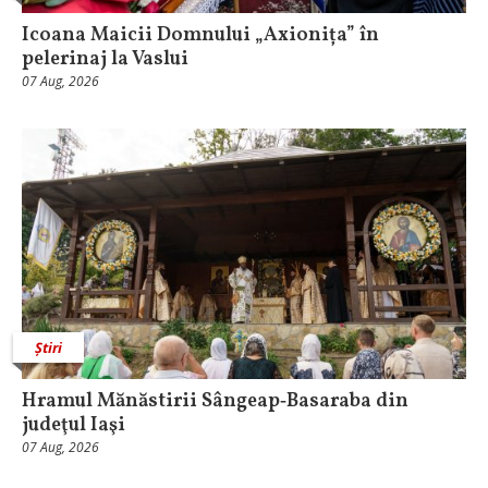
Icoana Maicii Domnului „Axionița” în
pelerinaj la Vaslui
07 Aug, 2026
Știri
Hramul Mănăstirii Sângeap‑Basaraba din
judeţul Iaşi
07 Aug, 2026