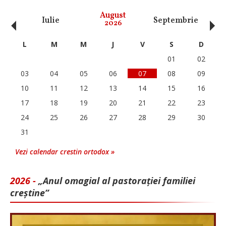
‹
›
August
Iulie
Septembrie
O
2026
L
M
M
J
V
S
D
01
02
03
04
05
06
07
08
09
10
11
12
13
14
15
16
17
18
19
20
21
22
23
24
25
26
27
28
29
30
31
Vezi calendar crestin ortodox »
2026 -
„Anul omagial al pastorației familiei
creștine”