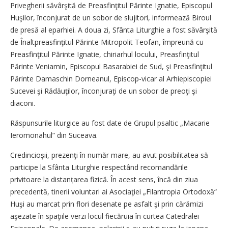
Privegherii săvârşită de Preasfinţitul Părinte Ignatie, Episcopul
Huşilor, înconjurat de un sobor de slujitori, informează Biroul
de presă al eparhiei. A doua zi, Sfânta Liturghie a fost săvârşită
de Înaltpreasfinţitul Părinte Mitropolit Teofan, împreună cu
Preasfinţitul Părinte Ignatie, chiriarhul locului, Preasfinţitul
Părinte Veniamin, Episcopul Basarabiei de Sud, şi Preasfinţitul
Părinte Damaschin Dorneanul, Episcop-vicar al Arhiepiscopiei
Sucevei şi Rădăuţilor, înconjuraţi de un sobor de preoţi şi
diaconi.
Răspunsurile liturgice au fost date de Grupul psaltic „Macarie
Ieromonahul” din Suceava.
Credincioşii, prezenţi în număr mare, au avut posibilitatea să
participe la Sfânta Liturghie respectând recomandările
privitoare la distan­ța­rea fizică. În acest sens, încă din ziua
precedentă, tinerii voluntari ai Asociaţiei „Filantropia Ortodoxă“
Huşi au marcat prin flori desenate pe asfalt şi prin cărămizi
aşezate în spaţiile verzi locul fiecăruia în curtea Catedralei