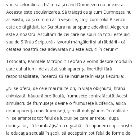
vocea celor dintâi, trăim ca şi când Dumnezeu nu ar exista.
Aceasta este secularizarea. Să trăieşti ca şi cum Dumnezeu nu
ar exista, ca şi cum nu ar fi veşnicie, ca şi cum rolul Bisericii
este de tăgăduit, iar Scriptura nu ar spune adevărul. Alegerea
este a noastră. Ascultăm de cei care ne spun că totul este aici
sau de Sfânta Scriptură - izvorul mângâierii şi al răbdării - că
cetatea noastră cea adevărată nu este aici, ci în ceruri?”
Totodată, Părintele Mitropolit Teofan a vorbit despre modul în
care duhul lumii de astăzi, sub aparenţa libertăţii fără
responsabilitate, încearcă să se insinueze în viaţa fiecăruia:
„Ni se oferă, de cele mai multe ori, în viaţa obişnuită, hrană
chimizată, băutură prefăcută, frumuseţe contrafăcută. Acest
simulacru de frumuseţe devine o frumuseţe luciferică, adică
doar aparenţa unei frumuseţi, şi mult duh găunos în realitate.
Ni se amintesc tot felul de lucruri pe care ar trebui, după
dorinţa lor, să le îmbrăţişăm cu grabă: să supunem copiii noştri
la educaţia sexuală în şcoli, să acceptăm tot felul de forme de