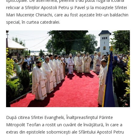
Episcopale. De asemenea, pelerinii s-au putut ruga la icoana
relicvar a Sfinților Apostoli Petru și Pavel și la moaștele Sfintei
Mari Muce­nițe Chiriachi, care au fost așezate într-un baldachin
special, în curtea catedralei.
După citirea Sfintei Evanghelii, Înaltpreasfinţitul Părinte
Mitropolit Teofan a rostit un cuvânt de învăţătură, în care a
extras din epistolele soborniceşti ale Sfântului Apostol Petru