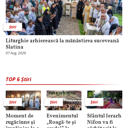
Știri
Liturghie arhierească la mănăstirea suceveană
Slatina
07 Aug, 2026
TOP 6 Știri
Știri
Știri
Știri
Moment de
Evenimentul
Sfântul Ierarh
rugăciune şi
„Roagă-te și
Nifon va fi