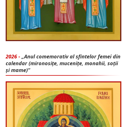
2026 -
„Anul comemorativ al sfintelor femei din
calendar (mironosițe, mu­cenițe, monahii, soții
și mame)”