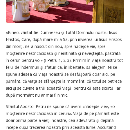
«Binecuvântat fie Dumnezeu şi Tatăl Domnului nostru Iisus
Hristos, Care, după mare mila Sa, prin învierea lui Iisus Hristos
din morţi, ne-a născut din nou, spre nădejde vie, spre
moştenire nestricăcioasă şi neîntinată şi neveştejită, păstrată
în ceruri pentru voi» (I Petru 1, 2-3). Primim în viaţa noastră tot
felul de îndemnuri şi sfaturi ca, în libertate, să alegem. Ni se
spune adesea că viaţa noastră se desfăşoară doar aici, pe
pământ, că viaţa se sfârşeşte la mormânt, că totul se petrece
aici şi se cuvine a trăi această viaţă, pentru că este scurtă, iar
după mormânt nu ar mai fi nimic.
Sfântul Apostol Petru ne spune că avem «nădejde vie», «o
moştenire nestricăcioasă în ceruri». Viaţa de pe pământ este
doar prima parte a vieţii noastre, cea adevărată şi deplină
începe după trecerea noastră prin această lume. Ascultând