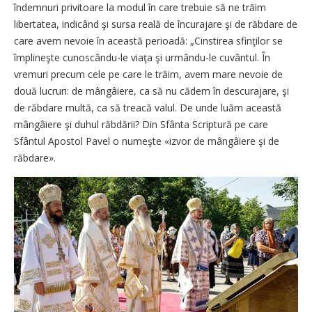
îndemnuri privitoare la modul în care trebuie să ne trăim
libertatea, indicând şi sursa reală de încurajare şi de răbdare de
care avem nevoie în această perioadă: „Cinstirea sfinţilor se
împlineşte cunoscându-le viaţa şi urmându-le cuvântul. În
vremuri precum cele pe care le trăim, avem mare nevoie de
două lucruri: de mângâiere, ca să nu cădem în descurajare, şi
de răbdare multă, ca să treacă valul. De unde luăm această
mângâiere şi duhul răbdării? Din Sfânta Scriptură pe care
Sfântul Apostol Pavel o numeşte «izvor de mângâiere şi de
răbdare».