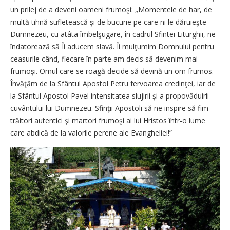
un prilej de a deveni oameni frumoşi: „Momentele de har, de
multă tihnă sufletească şi de bucurie pe care ni le dăruieşte
Dumnezeu, cu atâta îmbelşugare, în cadrul Sfintei Liturghii, ne
îndatorează să Îi aducem slavă. Îi mulţumim Domnului pentru
ceasurile când, fiecare în parte am decis să devenim mai
frumoşi. Omul care se roagă decide să devină un om frumos.
Învăţăm de la Sfântul Apostol Petru fervoarea credinţei, iar de
la Sfântul Apostol Pavel intensitatea slujirii şi a propovăduirii
cuvântului lui Dumnezeu. Sfinţii Apostoli să ne inspire să fim
trăitori autentici şi martori frumoşi ai lui Hristos într-o lume
care abdică de la valorile perene ale Evangheliei!”