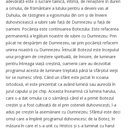
adevărată este o lucrare tainică, intimă, de renaștere în dureri
a omului, de frământare a lutului pentru a deveni vas al
Duhului, de răstignire a egoismului din om și de înviere
duhovnicească a iubirii sale față de Dumnezeu și față de
oameni. Pocăința este continuarea Botezului. Este refacerea
permanentă a legăturii noastre de iubire cu Dumnezeu. Prin
păcat ne despăr­țim de Dumnezeu, iar prin pocă­ință refacem
unirea noastră cu Dumnezeu. Întrucât Botezul este începutul
unui program de creș­tere spirituală, de înnoire, de luminare
pentru întreaga viață creștină, oamenii care au dezvoltat
programul acesta de luminare treptată până la sfârșitul vieţii
lor se numesc sfinți. Când un sfânt este pictat în icoana
ortodoxă, el este prezentat ca având lumină sau aureolă în
jurul capului și pe chip. Aceasta înseamnă că lumina harului,
care s-a dat omului ca o sămânță când el a primit Botezul
creștin și a fost cultivată de el prin osteneli duhovnicești, l-a
adus pe creștin la asemănare cu Dumnezeu. Sfântul este deci
omul care a împlinit programul duhovnicesc de la Botez, în
măsura în care el s-a unit cu Hristos și s-a luminat cu harul