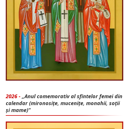
2026 -
„Anul comemorativ al sfintelor femei din
calendar (mironosițe, mu­cenițe, monahii, soții
și mame)”