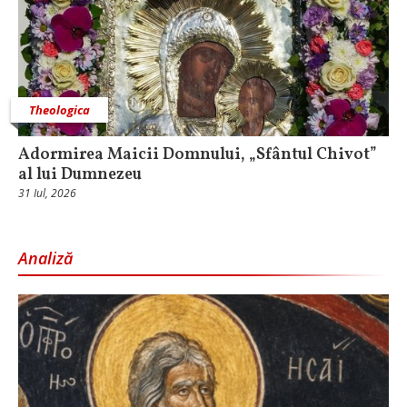
Theologica
Adormirea Maicii Domnului, „Sfântul Chivot”
al lui Dumnezeu
31 Iul, 2026
Analiză