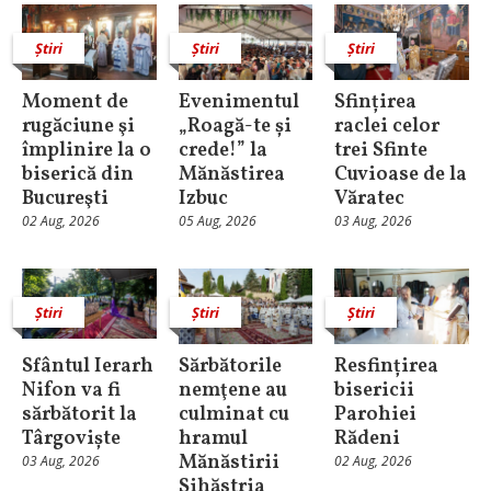
Știri
Știri
Știri
Moment de
Evenimentul
Sfințirea
rugăciune şi
„Roagă-te și
raclei celor
împlinire la o
crede!” la
trei Sfinte
biserică din
Mănăstirea
Cuvioase de la
Bucureşti
Izbuc
Văratec
02 Aug, 2026
05 Aug, 2026
03 Aug, 2026
Știri
Știri
Știri
Sfântul Ierarh
Sărbătorile
Resfințirea
Nifon va fi
nemţene au
bisericii
sărbătorit la
culminat cu
Parohiei
Târgoviște
hramul
Rădeni
Mănăstirii
03 Aug, 2026
02 Aug, 2026
Sihăstria