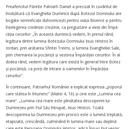
Preafericitul Părinte Patriarh Daniel a precizat în cuvântul de
învățătură că Evanghelia Duminicii după Botezul Domnului are
bogate semnificații duhovni­cești pentru viața Bisericii și pentru
înțelegerea credinței creș­tine, ca pregustare a vieții din Împă­
răția cerurilor: „În această duminică vedem, în primul rând,
legătura dintre lumina Botezului Domnului Iisus Hristos în
Iordan, prin arătarea Sfintei Treimi, și lumina Evangheliei Sale,
prin chemarea la pocăință și vestirea Împă­răției cerurilor. În al
doilea rând, vedem legătura care există în general între Botez
și pocăință, ca porți de intrare a oamenilor în Împărăția
cerurilor”.
În continuare, Patriarhul României a explicat expresia „poporul
care stătea în întuneric” (Matei 4, 16) și cine este „Lumina cea
mare”. „Lumina cea mare este plinătatea descoperirii lui
Dumnezeu prin Fiul Său întrupat, Iisus Hristos. Toată
descoperirea lui Dumnezeu prin proroci este o lumină treptată,
etapizată, crescândă, culminând în lumina mare sau deplină
care este Persoana Domnului Hristos, adică Însuși Fiul veșnic