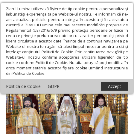
Ziarul Lumina utilizează fişiere de tip cookie pentru a personaliza și
îmbunătăți experiența ta pe Website-ul nostru. Te informăm că ne-
am actualizat politicile pentru a integra în acestea și în activitatea
curentă a Ziarului Lumina cele mai recente modificări propuse de
Regulamentul (UE) 2016/679 privind protecția persoanelor fizice în
ceea ce privește prelucrarea datelor cu caracter personal și privind
libera circulație a acestor date. Înainte de a continua navigarea pe
Website-ul nostru te rugăm să aloci timpul necesar pentru a citi și
Ziarul Lumina
›
Actualitate religioasă
›
Știri
›
„Iisus Hristos este
înțelege conținutul Politicii de Cookie. Prin continuarea navigării pe
Lumina vieții veșnice”
Website-ul nostru confirmi acceptarea utilizării fişierelor de tip
cookie conform Politicii de Cookie. Nu uita totuși că poți modifica în
„Iisus Hristos este Lumina vieții veșnice”
orice moment setările acestor fişiere cookie urmând instrucțiunile
din Politica de Cookie.
Politica de Cookie
GDPR
Accept