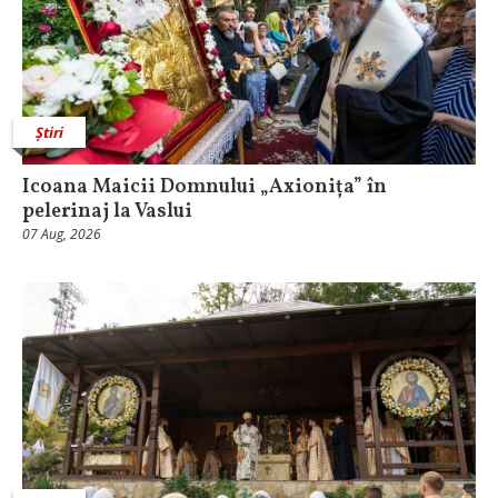
Știri
Icoana Maicii Domnului „Axionița” în
pelerinaj la Vaslui
07 Aug, 2026