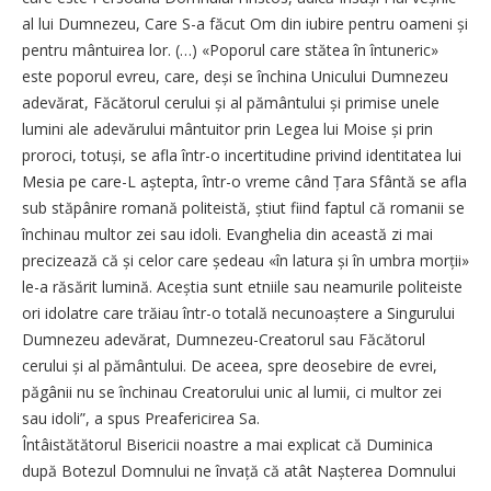
al lui Dumnezeu, Care S-a făcut Om din iubire pentru oameni și
pentru mântuirea lor. (…) «Poporul care stătea în întuneric»
este poporul evreu, care, deși se închina Unicului Dumnezeu
adevărat, Făcătorul cerului și al pământului și primise unele
lumini ale adevărului mântuitor prin Legea lui Moise și prin
proroci, totuși, se afla într-o incertitudine privind identitatea lui
Mesia pe care-L aștepta, într-o vreme când Țara Sfântă se afla
sub stăpânire romană politeistă, știut fiind faptul că romanii se
închinau multor zei sau idoli. Evanghelia din această zi mai
precizează că și celor care ședeau «în latura și în umbra morții»
le-a răsărit lumină. Aceștia sunt etniile sau neamurile politeiste
ori idolatre care trăiau într-o totală necunoaștere a Singurului
Dumnezeu adevărat, Dumnezeu-Creatorul sau Făcătorul
cerului și al pământului. De aceea, spre deosebire de evrei,
păgânii nu se închinau Creatorului unic al lumii, ci multor zei
sau idoli”, a spus Preafericirea Sa.
Întâistătătorul Bisericii noastre a mai explicat că Duminica
după Botezul Domnului ne învață că atât Nașterea Domnului