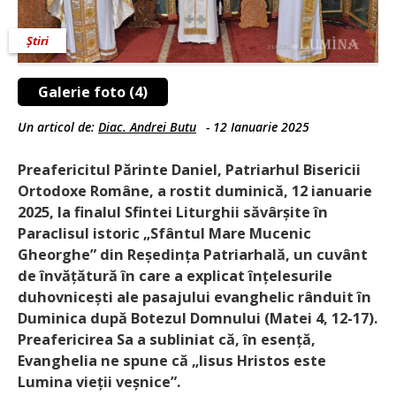
Știri
Galerie foto (4)
Un articol de:
Diac. Andrei Butu
-
12 Ianuarie 2025
Preafericitul Părinte Daniel, Patriarhul Bisericii
Ortodoxe Române, a rostit duminică, 12 ianuarie
2025, la finalul Sfintei Liturghii săvârșite în
Paraclisul istoric „Sfântul Mare Mucenic
Gheorghe” din Reședința Patriarhală, un cuvânt
de învățătură în care a explicat înțelesurile
duhovnicești ale pasajului evanghelic rânduit în
Duminica după Botezul Domnului (Matei 4, 12-17).
Preafericirea Sa a subliniat că, în esență,
Evanghelia ne spune că „Iisus Hristos este
Lumina vieții veșnice”.