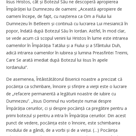
Iisus Hristos, cât și Botezul Său ne descoperă apropierea
Împărăției lui Dumnezeu de oameni: „Această apropiere de
oameni începe, de fapt, cu nașterea ca Om a Fiului lui
Dumnezeu în Betleem și continuă cu lucrarea Lui mesianică în
popor, îndată după Botezul Său în Iordan. Astfel, în mod clar,
se vede acum că scopul venirii lui Hristos în lume este intrarea
oamenilor în Împărăția Tatălui și a Fiului și a Sfântului Duh,
adică intrarea oamenilor în iubirea și lumina Preasfintei Treimi,
Care Se arată imediat după Botezul lui Iisus în apele
Iordanului”.
De asemenea, Întâistătătorul Bisericii noastre a precizat că
pocăința ca schimbare, înnoire și sfințire a vieţii este o lucrare
de „refacere permanentă a legăturii noastre de iubire cu
Dumnezeu”. „Iisus Domnul nu vorbește numai despre
Împărăția cerurilor, ci și despre pocăință ca pregătire pentru a
primi botezul și pentru a intra în Împărăția cerurilor. Din acest
punct de vedere, pocăința este o înnoire, este schimbarea
modului de a gândi, de a vorbi și de a viețui. (…) Pocăința