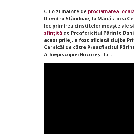
Cu o zi înainte de
proclamarea local
Dumitru Stăniloae, la Mănăstirea Cern
loc primirea cinstitelor moaște ale 
sfințită
de Preafericitul Părinte Dan
acest prilej, a fost oficiată slujba P
Cernicăi de către Preasfințitul Părin
Arhiepiscopiei Bucureștilor.