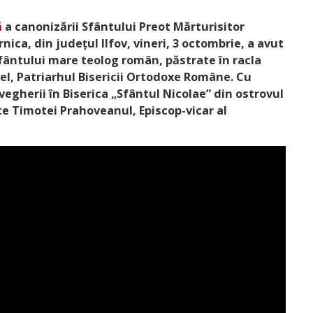
ă
a canonizării Sfântului Preot Mărturisitor
ica, din județul Ilfov, vineri, 3 octombrie, a avut
sfântului mare teolog român, păstrate în racla
iel, Patriarhul Bisericii Ortodoxe Române. Cu
rivegherii în Biserica „Sfântul Nicolae” din ostrovul
te Timotei Prahoveanul, Episcop-vicar al