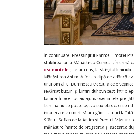
În continuare, Preasfințitul Pă­rinte Timotei P
stabilirea lor la Mănăstirea Cernica. „În urm
osemintele
și le-am dus, la sfârșitul lunii iul
Mănăstirea Antim. A fost o clipă de adâncă evla
unui om al lui Dumnezeu trecut la cele veșnice 
revărsat bucurii și lumini duhovnicești într-o ep
lumina. În acel loc au ajuns osemintele pregătit
Lumina nu se poate așeza sub obroc, ci se ridică 
întunecate vremuri. M-am gândit atunci la întâln
Sfântul Sofian de la Antim și Preotul Mărturisi
mănăstire înainte de pregătirea și așezarea după