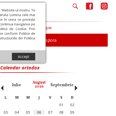
e Website-ul nostru. Te
iarului Lumina cele mai
ce în ceea ce privește
a continua navigarea pe
Opinii
Filantropie
iticii de Cookie. Prin
ie conform Politicii de
trucțiunile din Politica
In memoriam
Diaspora
Accept
rea Cernica
Calendar ortodox
‹
›
August
Iulie
Septembrie
Octombrie
Noiembri
2026
L
M
M
J
V
S
D
01
02
03
04
05
06
07
08
09