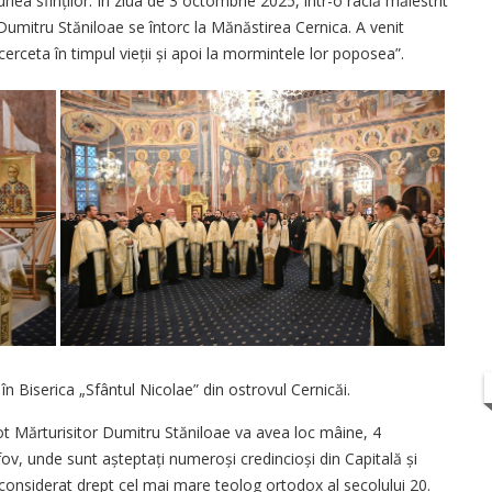
ea sfinților. În ziua de 3 octombrie 2025, într-o raclă măies­trit
Dumitru Stăni­loae se întorc la Mănăstirea Cernica. A venit
 cerceta în timpul vieții și apoi la mormintele lor poposea”.
 Biserica „Sfântul Nicolae” din ostrovul Cernicăi.
ot Mărturisitor Dumitru Stăniloae va avea loc mâine, 4
fov, unde sunt așteptați numeroși credincioși din Capitală și
ui considerat drept cel mai mare teolog ortodox al secolului 20.