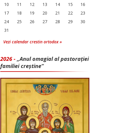
10
11
12
13
14
15
16
17
18
19
20
21
22
23
24
25
26
27
28
29
30
31
Vezi calendar crestin ortodox »
2026 -
„Anul omagial al pastorației
familiei creștine”