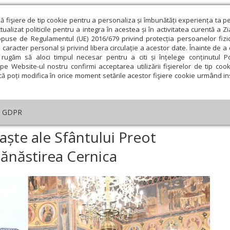
ză fişiere de tip cookie pentru a personaliza și îmbunătăți experiența ta p
alizat politicile pentru a integra în acestea și în activitatea curentă a Z
opuse de Regulamentul (UE) 2016/679 privind protecția persoanelor fizi
 caracter personal și privind libera circulație a acestor date. Înainte de 
eologie și spiritualitate
Educaţie și Cultură
Societate
rugăm să aloci timpul necesar pentru a citi și înțelege conținutul Pol
pe Website-ul nostru confirmi acceptarea utilizării fişierelor de tip cook
că poți modifica în orice moment setările acestor fişiere cookie urmând ins
An omagial
Comunicate de presă
Documentar
GDPR
imirea cinstitelor moaște ale Sfântului Preot Dumitru Stăniloae la Mănăsti
aște ale Sfântului Preot
ănăstirea Cernica
ie
Februarie
Martie
Aprilie
Mai
Iunie