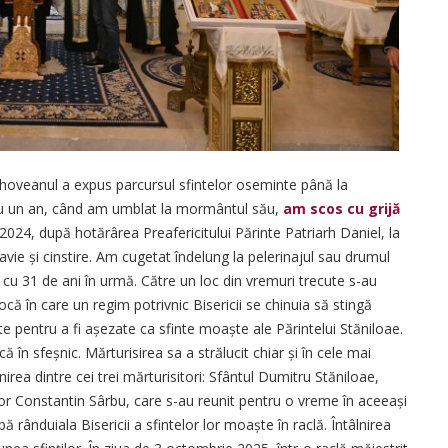
rahoveanul a expus parcursul sfintelor oseminte până la
ă cu un an, când am umblat la mormântul său,
am scos cu grijă
ie 2024, după hotărârea Preafericitului Părinte Patriarh Daniel, la
vie și cinstire. Am cugetat îndelung la pelerinajul sau drumul
cu 31 de ani în urmă. Către un loc din vremuri trecute s-au
ocă în care un regim potrivnic Bisericii se chinuia să stingă
e pentru a fi așezate ca sfinte moaște ale Părintelui Stăni­loae.
în sfeșnic. Mărtu­risirea sa a strălucit chiar și în cele mai
irea dintre cei trei mărturisitori: Sfântul Dumitru Stăniloae,
tor Constantin Sârbu, care s-au reunit pentru o vreme în aceeași
 rânduiala Bisericii a sfintelor lor moaște în raclă. Întâlnirea