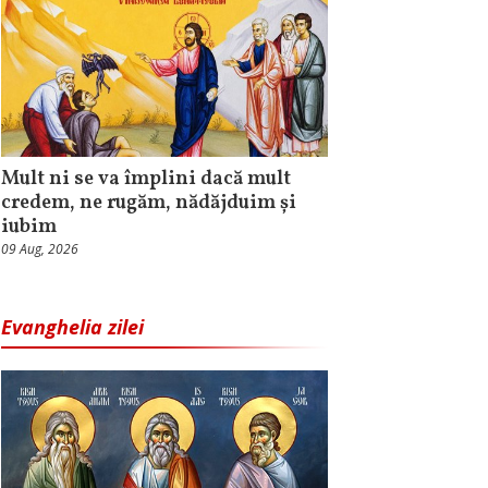
Mult ni se va împlini dacă mult
credem, ne rugăm, nădăjduim și
iubim
09 Aug, 2026
Evanghelia zilei