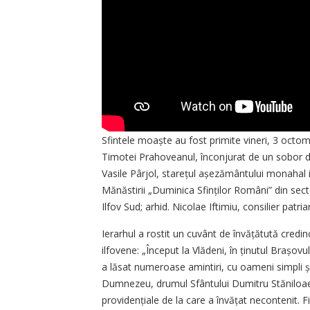
Sfintele moaște au fost primi­te vineri, 3 octo
Timotei Prahoveanul, înconjurat de un sobor de 
Vasile Pârjol, starețul așezământului monahal i
Mănăstirii „Duminica Sfinților Români” din sect
Ilfov Sud; arhid. Nicolae Iftimiu, consilier patriar
Ierarhul a rostit un cuvânt de învățătută credin
ilfovene: „Început la Vlă­deni, în ținutul Brașov
a lăsat numeroase amintiri, cu oameni simpli și
Dumnezeu, drumul Sfântului Dumitru Stăni­loae a 
providențiale de la care a învățat necontenit. F