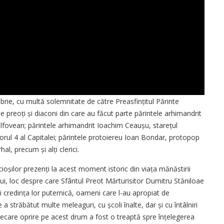
mbrie, cu multă solemnitate de către Preasfințitul Părinte
preoți și diaconi din care au făcut parte pă­rintele arhimandrit
lfovean; părintele arhimandrit Ioa­chim Ceaușu, starețul
orul 4 al Capitalei; părintele protoiereu Ioan Bondar, protopop
hal, precum și alți clerici.
cioșilor prezenți la acest moment istoric din viața mănăstirii
ului, loc despre care Sfântul Preot Mărturi­sitor Dumitru Stăniloae
 credința lor puternică, oameni care l-au apropiat de
străbătut multe meleaguri, cu școli înalte, dar și cu întâlniri
iecare oprire pe acest drum a fost o treaptă spre înțele­ge­rea