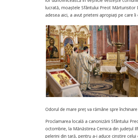
lor duhovnicească în veșnicie vestește comuniun
lucrată, moaștele Sfântului Preot Mărturisitor 
adesea aici, a avut prieteni apropiați pe care îi
Odorul de mare preț va rămâne spre închinare în
Proclamarea locală a canonizării Sfântului Pre
octombrie, la Mănăstirea Cernica din județul Il
pelerini din țară, pentru a‑i aduce cinstire cel