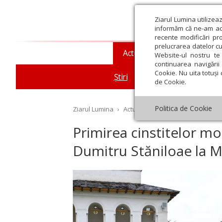
Ziarul Lumina utilizea
informăm că ne-am actu
recente modificări pr
prelucrarea datelor cu
Actualitate religioasă
T
Website-ul nostru te 
continuarea navigării 
Cookie. Nu uita totuși 
Știri
Mesaje și cuvântări
de Cookie.
Politica de Cookie
Ziarul Lumina
›
Actualitate religioasă
›
Știri
›
Pr
Primirea cinstitelor mo
Dumitru Stăniloae la M
st
Septembrie
Octombrie
Noiembrie
Decembrie
Ianuar