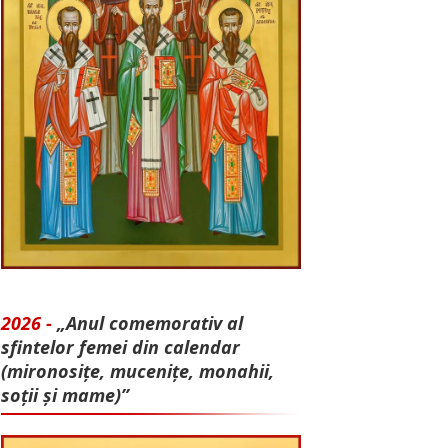
2026 -
„Anul comemorativ al
sfintelor femei din calendar
(mironosițe, mu­cenițe, monahii,
soții și mame)”