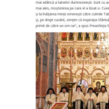
mai adâncă a tainelor dumne­zeiești. Sunt cu 
mai ales, moștenirea pe care el a lăsat-o. Cuv
și la înălțarea minții omenești către culmile Ta
și, pe drept cuvânt, simțim că in­spirația Sfânt
primit de către un om rar”, a spus Preasfinția S