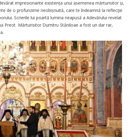
adevărat impresionante existența unui asemenea mărturisitor și,
inte de o profunzime neobișnuită, care te îndeamnă la reflecţie
borului. Scrierile lui poartă lumina neapusă a Adevărului revelat
ului Preot Mărturi­sitor Dumitru Stăniloae a fost un dar rar,
a.