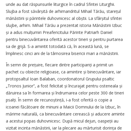
unde au dat răspunsurile liturgice în cadrul Sfintei Liturghii.
Slujba a fost săvârșită de arhimandritul Mihail Tărău, starețul
mănăstirii și părintele duhovnicesc al obștii. La sfârșitul sfintei
slujbe, arhim. Mihail Tărău a prezentat istoria Mănăstirii Izbuc
și a adus mulțumiri Preafericitului Părinte Patriarh Daniel
pentru binecuvântarea oferită acestor tineri și pentru purtarea
sa de grijă. S-a amintit totodată că, în această lună, se
împlinesc cinci ani de la târnosirea bisericii mari a mănăstirii.
În semn de prețuire, fiecare dintre participanți a primit un
pachet cu obiecte religioase, ca amintire și binecuvântare, iar
protopsaltul Ioan Balaban, coordonatorul Grupului psaltic
„Tronos Junior”, a fost felicitat și încurajat pentru osteneala și
dăruirea sa în formarea și îndrumarea celor peste 300 de tineri
psalți. În semn de recunoștință, i-a fost oferită o copie a
icoanei făcătoare de minuni a Maicii Domnului de la Izbuc, în
mărime naturală, ca binecuvântare cerească și aducere aminte
a acestui popas duhovnicesc. După micul dejun, oaspeții au
vizitat incinta mănăstirii, iar la plecare au mărturisit dorința de