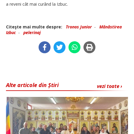
a reveni cât mai curând la Izbuc.
Citeşte mai multe despre:
Tronos Junior
-
Mănăstirea
Izbuc
-
pelerinaj
Alte articole din Știri
vezi toate ›