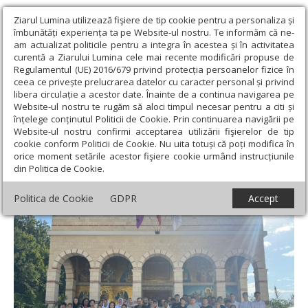
Ziarul Lumina utilizează fişiere de tip cookie pentru a personaliza și
îmbunătăți experiența ta pe Website-ul nostru. Te informăm că ne-
am actualizat politicile pentru a integra în acestea și în activitatea
curentă a Ziarului Lumina cele mai recente modificări propuse de
Regulamentul (UE) 2016/679 privind protecția persoanelor fizice în
ceea ce privește prelucrarea datelor cu caracter personal și privind
libera circulație a acestor date. Înainte de a continua navigarea pe
Website-ul nostru te rugăm să aloci timpul necesar pentru a citi și
Ziarul Lumina
›
Actualitate religioasă
›
Știri
›
„Tronos Junior”,
înțelege conținutul Politicii de Cookie. Prin continuarea navigării pe
glasuri tinere în slujba lui Hristos, la Mănăstirea Izbuc
Website-ul nostru confirmi acceptarea utilizării fişierelor de tip
cookie conform Politicii de Cookie. Nu uita totuși că poți modifica în
„Tronos Junior”, glasuri tinere în slujba lui
orice moment setările acestor fişiere cookie urmând instrucțiunile
din Politica de Cookie.
Hristos, la Mănăstirea Izbuc
Politica de Cookie
GDPR
Accept