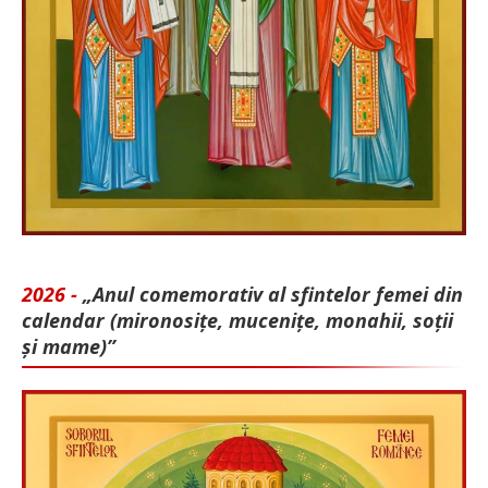
2026 -
„Anul comemorativ al sfintelor femei din
calendar (mironosițe, mu­cenițe, monahii, soții
și mame)”