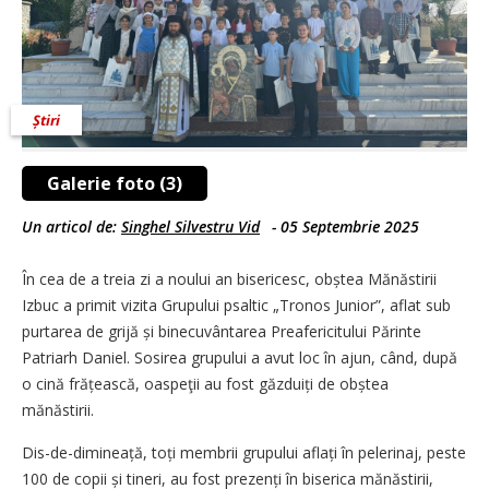
Știri
Galerie foto (3)
Un articol de:
Singhel Silvestru Vid
-
05 Septembrie 2025
În cea de a treia zi a noului an bisericesc, obștea Mănăstirii
Izbuc a primit vizita Grupului psaltic „Tronos Junior”, aflat sub
purtarea de grijă și binecuvântarea Preafericitului Părinte
Patriarh Daniel. Sosirea grupului a avut loc în ajun, când, după
o cină frățească, oaspeţii au fost găzduiți de obștea
mănăstirii.
Dis-de-dimineață, toți membrii grupului aflați în pelerinaj, peste
100 de copii și tineri, au fost prezenți în biserica mănăstirii,