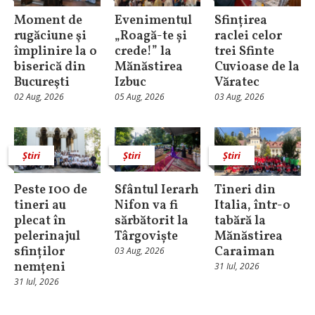
Moment de
Evenimentul
Sfințirea
rugăciune şi
„Roagă-te și
raclei celor
împlinire la o
crede!” la
trei Sfinte
biserică din
Mănăstirea
Cuvioase de la
Bucureşti
Izbuc
Văratec
02 Aug, 2026
05 Aug, 2026
03 Aug, 2026
Știri
Știri
Știri
Peste 100 de
Sfântul Ierarh
Tineri din
tineri au
Nifon va fi
Italia, într-o
plecat în
sărbătorit la
tabără la
pelerinajul
Târgoviște
Mănăstirea
sfinților
Caraiman
03 Aug, 2026
nemțeni
31 Iul, 2026
31 Iul, 2026