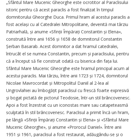
„Sfântul Mare Mucenic Gheorghe este ocrotitor al Paraclisului
istoric pentru că acest paraclis a fost finalizat în timpul
domnitorului Gheorghe Duca. Primul hram al acestui paraclis a
fost același cu al Catedralei Mitropolitane, devenită mai târziu
Patriarhală, și anume «Sfinții Împărați Constantin și Elena»,
construită între anii 1656 și 1658 de domnitorul Constantin
Șerban Basarab. Acest domnitor a dat hramul catedralei,
întrucât el se numea Constantin, precum și paraclisului, pentru
că a început să fie construit odată cu biserica din fața lui.
Sfântul Mare Mucenic Gheorghe este hramul principal acum al
acestui paraclis. Mai târziu, între anii 1723 și 1724, domnitorul
Nicolae Mavrocordat și Mitropolitul Daniil al 2-lea al
Ungrovlahiei au îmbogățit paraclisul cu frescă foarte expresivă
și bogat pictată de pictorul Teodosie, într-un stil brâncovenesc.
Apoi a fost înzestrat cu un iconostas mare sau catapeteasmă
sculptată în stil brâncovenesc. Paraclisul a primit încă un hram,
pe lângă «Sfinții Împărați Constantin și Elena» și «Sfântul Mare
Mucenic Gheorghe», și anume «Prorocul Daniel». Între anii
1951 și 1961, paraclisul a fost restaurat, adăugându-se și o