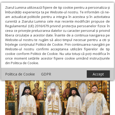
Ziarul Lumina utilizează fişiere de tip cookie pentru a personaliza și
îmbunătăți experiența ta pe Website-ul nostru. Te informăm că ne-
am actualizat politicile pentru a integra în acestea și în activitatea
curentă a Ziarului Lumina cele mai recente modificări propuse de
Regulamentul (UE) 2016/679 privind protecția persoanelor fizice în
ceea ce privește prelucrarea datelor cu caracter personal și privind
libera circulație a acestor date. Înainte de a continua navigarea pe
Website-ul nostru te rugăm să aloci timpul necesar pentru a citi și
Ziarul Lumina
›
Actualitate religioasă
›
Știri
›
Zi de hram la
înțelege conținutul Politicii de Cookie. Prin continuarea navigării pe
Paraclisul istoric din Reședința Patriarhală
Website-ul nostru confirmi acceptarea utilizării fişierelor de tip
cookie conform Politicii de Cookie. Nu uita totuși că poți modifica în
Zi de hram la Paraclisul istoric din
orice moment setările acestor fişiere cookie urmând instrucțiunile
din Politica de Cookie.
Reședința Patriarhală
Politica de Cookie
GDPR
Accept