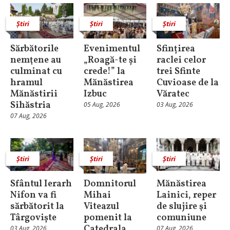
Știri
Știri
Știri
Sărbătorile
Evenimentul
Sfințirea
nemţene au
„Roagă-te și
raclei celor
culminat cu
crede!” la
trei Sfinte
hramul
Mănăstirea
Cuvioase de la
Mănăstirii
Izbuc
Văratec
Sihăstria
05 Aug, 2026
03 Aug, 2026
07 Aug, 2026
Știri
Știri
Știri
Sfântul Ierarh
Domnitorul
Mănăstirea
Nifon va fi
Mihai
Lainici, reper
sărbătorit la
Viteazul
de slujire şi
Târgoviște
pomenit la
comuniune
Catedrala
03 Aug, 2026
07 Aug, 2026