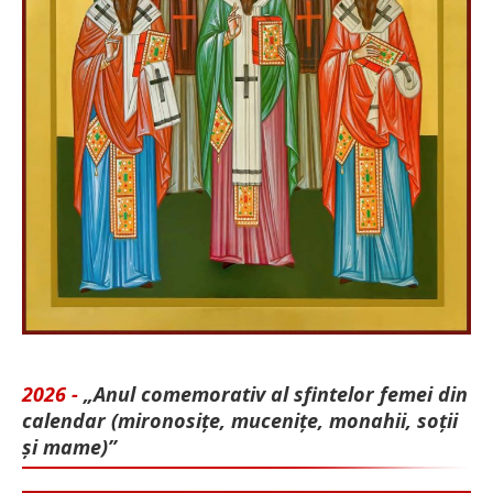
2026 -
„Anul comemorativ al sfintelor femei din
calendar (mironosițe, mu­cenițe, monahii, soții
și mame)”