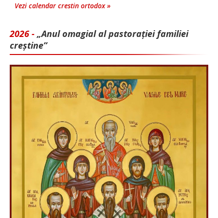
Vezi calendar crestin ortodox »
2026 -
„Anul omagial al pastorației familiei
creștine”