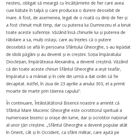
nestins, obligat să meargă cu încălțăminte de fier care avea
cuie bătute în talpă și care producea o durere deosebit de
mare. A fost, de asemenea, legat de o roată cu dinți de fier și
a fost chinuit mult timp, dar cu puterea lui Dumnezeu el a biruit
toate aceste suferințe. Văzând însă chinurile lui și puterea de
răbdare a sa, mulți ostași, care au înțeles că o putere
deosebită se află în persoana Sfântului Gheorghe, s-au lepădat
de idolii păgâni și au devenit și ei creștini. Soția împăratului
Dioclețian, împărăteasa Alexandra, a devenit creștină. Văzând
că din toate aceste chinuri Sfântul Gheorghe a ieșit teafăr,
împăratul s-a mâniat și în cele din urmă a dat ordin să fie
decapitat. Astfel, în ziua de 23 aprilie a anului 303, el a primit
moarte de martir prin tăierea capului”.
În continuare, Întâistătătorul Bisericii noastre a amintit că
Sfântul Mare Mucenic Gheorghe este ocrotitorul spiritual a
numeroase biserici și orașe din lume, dar și ocrotitor național
al unor ţări creștine. „Sfântul Gheorghe a devenit popular atât
în Orient, cât și în Occident, ca sfânt militar, care ajută pe