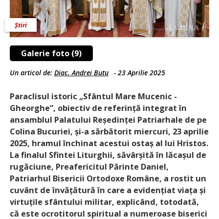
Știri
Galerie foto (9)
Un articol de:
Diac. Andrei Butu
-
23 Aprilie 2025
Paraclisul istoric „Sfântul Mare Mucenic ­
Gheorghe”, obiectiv de referință integrat în
ansamblul Palatului Reședinței Patriarhale de pe
Colina Bucuriei, și-a sărbătorit miercuri, 23 aprilie
2025, hramul închinat acestui ostaș al lui Hristos.
La finalul Sfintei Liturghii, săvârșită în lăcașul de
rugăciune, Preafericitul Părinte Daniel,
Patriarhul Bisericii Orto­doxe Române, a rostit un
cuvânt de învă­ță­tură în care a evidențiat viața și
virtuțile sfântului militar, explicând, totodată,
că este ocrotitorul spiritual a numeroase biserici