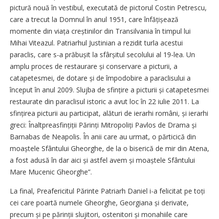
pictură nouă în vestibul, executată de pictorul Costin Petrescu,
care a trecut la Domnul în anul 1951, care înfățișează
momente din viața creștinilor din Transilvania în timpul lui
Mihai Viteazul. Patriarhul Justinian a rezidit turla acestui
paraclis, care s-a prăbușit la sfârșitul secolului al 19-lea. Un
amplu proces de restaurare și conservare a picturii, a
catapetesmei, de dotare și de împodobire a paraclisului a
început în anul 2009. Slujba de sfințire a picturii și catapetesmei
restaurate din paraclisul istoric a avut loc în 22 iulie 2011. La
sfințirea picturii au participat, alături de ierarhi români, și ierarhi
greci: Înaltpreasfințiții Părinți Mitropoliți Pavlos de Drama și
Barnabas de Neapolis. În anii care au urmat, o părticică din
moaștele Sfântului Gheorghe, de la o biserică de mir din Atena,
a fost adusă în dar aici și astfel avem și moaștele Sfântului
Mare Mucenic Gheorghe”.
La final, Preafericitul Părinte Patriarh Daniel i-a felicitat pe toți
cei care poartă numele ­Gheorghe, Georgiana și derivate,
precum și pe părinții slujitori, ostenitori și monahiile care