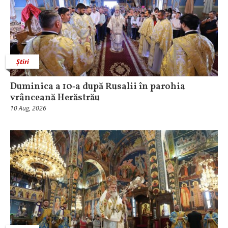
Știri
Duminica a 10‑a după Rusalii în parohia
vrânceană Herăstrău
10 Aug, 2026