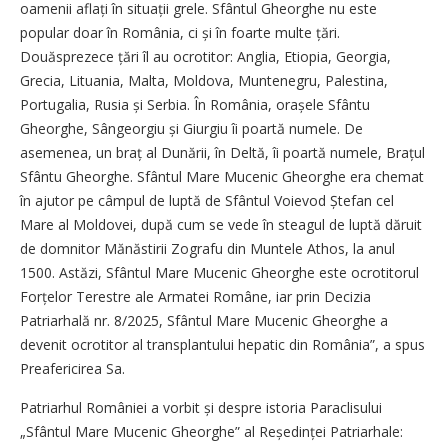
oamenii aflați în situații grele. Sfântul Gheorghe nu este
popular doar în România, ci și în foarte multe țări.
Douăsprezece țări îl au ocrotitor: Anglia, Etiopia, Georgia,
Grecia, Lituania, Malta, Moldova, Muntenegru, Palestina,
Portugalia, Rusia și Serbia. În România, orașele Sfântu
Gheorghe, Sângeorgiu și Giurgiu îi poartă numele. De
asemenea, un braț al Dunării, în Deltă, îi poartă numele, Brațul
Sfântu Gheorghe. Sfântul Mare Mucenic Gheorghe era chemat
în ajutor pe câmpul de luptă de Sfântul Voievod Ștefan cel
Mare al Moldovei, după cum se vede în steagul de luptă dăruit
de domnitor Mănăstirii Zografu din Muntele Athos, la anul
1500. Astăzi, Sfântul Mare Mucenic Gheorghe este ocrotitorul
Forțelor Terestre ale Armatei Române, iar prin Decizia
Patriarhală nr. 8/2025, Sfântul Mare Mucenic Gheorghe a
devenit ocrotitor al transplantului hepatic din România”, a spus
Preafericirea Sa.
Patriarhul României a vorbit și despre istoria Paraclisului
„Sfântul Mare Mucenic Gheorghe” al Reședinței Patriarhale: