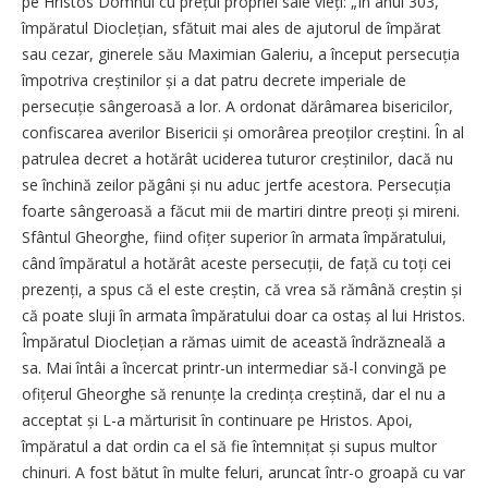
pe Hristos Domnul cu prețul propriei sale vieți: „În anul 303,
împăratul Dioclețian, sfătuit mai ales de ajutorul de împărat
sau cezar, ginerele său Maximian Galeriu, a început persecuția
împotriva creștinilor și a dat patru decrete imperiale de
persecuție sângeroasă a lor. A ordonat dărâmarea bisericilor,
confiscarea averilor Bisericii și omorârea preoților creștini. În al
patrulea decret a hotărât uciderea tuturor creștinilor, dacă nu
se închină zeilor păgâni și nu aduc jertfe acestora. Persecuția
foarte sângeroasă a făcut mii de martiri dintre preoți și mireni.
Sfântul Gheorghe, fiind ofițer superior în armata împăratului,
când împăratul a hotărât aceste persecuții, de față cu toți cei
prezenți, a spus că el este creștin, că vrea să rămână creștin și
că poate sluji în armata împăratului doar ca ostaș al lui Hristos.
Împăratul Dioclețian a rămas uimit de această îndrăzneală a
sa. Mai întâi a încercat printr-un intermediar să-l convingă pe
ofițerul Gheorghe să renunțe la credința creștină, dar el nu a
acceptat și L-a mărturisit în continuare pe Hristos. Apoi,
împăratul a dat ordin ca el să fie întemnițat și supus multor
chinuri. A fost bătut în multe feluri, aruncat într-o groapă cu var