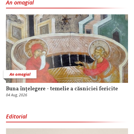
An omagial
An omagial
Buna înțelegere - temelie a căsniciei fericite
04 Aug, 2026
Editorial