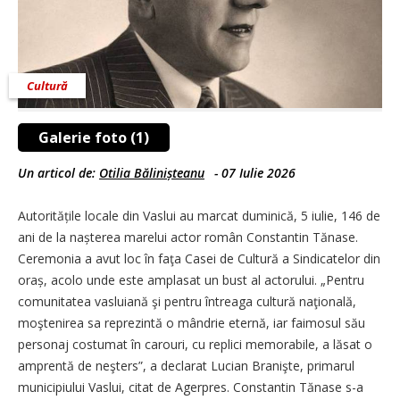
Cultură
Galerie foto (1)
Un articol de:
Otilia Bălinișteanu
-
07 Iulie 2026
Autoritățile locale din Vaslui au marcat duminică, 5 iulie, 146 de
ani de la nașterea marelui actor român Constantin Tănase.
Ceremonia a avut loc în faţa Casei de Cultură a Sindicatelor din
oraș, acolo unde este amplasat un bust al actorului. „Pentru
comunitatea vasluiană şi pentru întreaga cultură naţională,
moştenirea sa reprezintă o mândrie eternă, iar faimosul său
personaj costumat în carouri, cu replici memorabile, a lăsat o
amprentă de neşters”, a declarat Lucian Branişte, primarul
municipiului Vaslui, citat de Agerpres. Constantin Tănase s-a