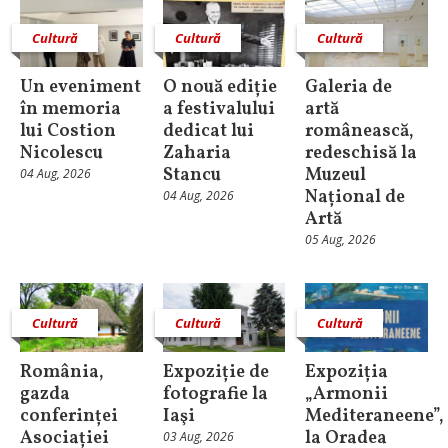
Cultură
Cultură
Cultură
Un eveniment
O nouă ediție
Galeria de
în memoria
a festivalului
artă
lui Costion
dedicat lui
românească,
Nicolescu
Zaharia
redeschisă la
Stancu
Muzeul
04 Aug, 2026
Național de
04 Aug, 2026
Artă
05 Aug, 2026
Cultură
Cultură
Cultură
România,
Expoziție de
Expoziția
gazda
fotografie la
„Armonii
conferinței
Iaşi
Mediteraneene”,
Asociației
la Oradea
03 Aug, 2026