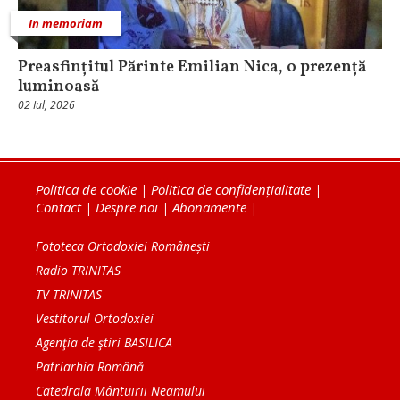
In memoriam
Preasfințitul Părinte Emilian Nica, o prezență
luminoasă
02 Iul, 2026
Politica de cookie
|
Politica de confidențialitate
|
Contact
|
Despre noi
|
Abonamente
|
Fototeca Ortodoxiei Românești
Radio TRINITAS
TV TRINITAS
Vestitorul Ortodoxiei
Agenţia de ştiri BASILICA
Patriarhia Română
Catedrala Mântuirii Neamului