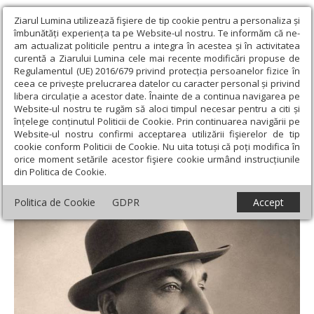
Ziarul Lumina utilizează fişiere de tip cookie pentru a personaliza și
îmbunătăți experiența ta pe Website-ul nostru. Te informăm că ne-
am actualizat politicile pentru a integra în acestea și în activitatea
curentă a Ziarului Lumina cele mai recente modificări propuse de
Regulamentul (UE) 2016/679 privind protecția persoanelor fizice în
ceea ce privește prelucrarea datelor cu caracter personal și privind
libera circulație a acestor date. Înainte de a continua navigarea pe
Website-ul nostru te rugăm să aloci timpul necesar pentru a citi și
Ziarul Lumina
›
Educaţie și Cultură
›
Cultură
›
146 de ani de la
înțelege conținutul Politicii de Cookie. Prin continuarea navigării pe
nașterea lui Constantin Tănase
Website-ul nostru confirmi acceptarea utilizării fişierelor de tip
cookie conform Politicii de Cookie. Nu uita totuși că poți modifica în
146 de ani de la nașterea lui Constantin
orice moment setările acestor fişiere cookie urmând instrucțiunile
din Politica de Cookie.
Tănase
Politica de Cookie
GDPR
Accept