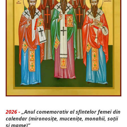
2026 -
„Anul comemorativ al sfintelor femei din
calendar (mironosițe, mu­cenițe, monahii, soții
și mame)”