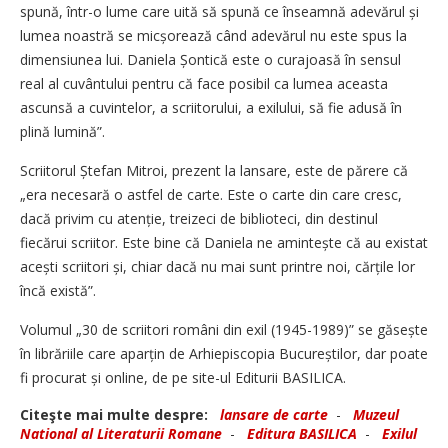
spună, într-o lume care uită să spună ce înseamnă adevărul și
lumea noastră se micșorează când adevărul nu este spus la
dimensiunea lui. Daniela Șontică este o curajoasă în sensul
real al cuvântului pentru că face posibil ca lumea aceasta
ascunsă a cuvintelor, a scriitorului, a exilului, să fie adusă în
plină lumină”.
Scriitorul Ștefan Mitroi, prezent la lansare, este de părere că
„era necesară o astfel de carte. Este o carte din care cresc,
dacă privim cu atenție, treizeci de biblioteci, din destinul
fiecărui scriitor. Este bine că Daniela ne amintește că au existat
acești scriitori și, chiar dacă nu mai sunt printre noi, cărțile lor
încă există”.
Volumul „30 de scriitori români din exil (1945-1989)” se găsește
în librăriile care aparțin de Arhiepiscopia Bucureștilor, dar poate
fi procurat și online, de pe site-ul Editurii BASILICA.
Citeşte mai multe despre:
lansare de carte
-
Muzeul
National al Literaturii Romane
-
Editura BASILICA
-
Exilul