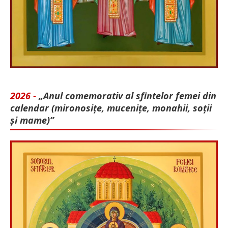
2026 -
„Anul comemorativ al sfintelor femei din
calendar (mironosițe, mu­cenițe, monahii, soții
și mame)”