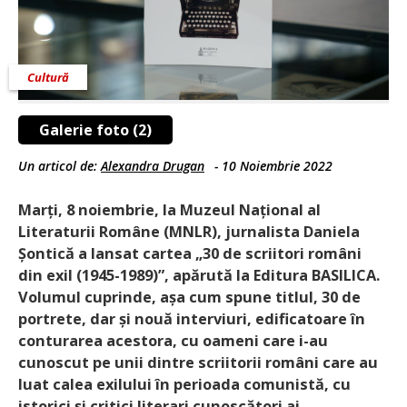
Cultură
Galerie foto (2)
Un articol de:
Alexandra Drugan
-
10 Noiembrie 2022
Marți, 8 noiembrie, la Muzeul Național al
Literaturii Române (MNLR), jurnalista Daniela
Șontică a lansat cartea „30 de scriitori români
din exil (1945-1989)”, apărută la Editura BASILICA.
Volumul cuprinde, așa cum spune titlul, 30 de
portrete, dar și nouă interviuri, edificatoare în
conturarea acestora, cu oameni care i-au
cunoscut pe unii dintre scriitorii români care au
luat calea exilului în perioada comunistă, cu
istorici și critici literari cunoscători ai