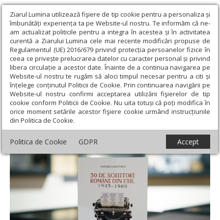
Ziarul Lumina utilizează fişiere de tip cookie pentru a personaliza și
îmbunătăți experiența ta pe Website-ul nostru. Te informăm că ne-
am actualizat politicile pentru a integra în acestea și în activitatea
curentă a Ziarului Lumina cele mai recente modificări propuse de
Regulamentul (UE) 2016/679 privind protecția persoanelor fizice în
ceea ce privește prelucrarea datelor cu caracter personal și privind
libera circulație a acestor date. Înainte de a continua navigarea pe
Website-ul nostru te rugăm să aloci timpul necesar pentru a citi și
Ziarul Lumina
›
Educaţie și Cultură
›
Cultură
›
Lansarea
înțelege conținutul Politicii de Cookie. Prin continuarea navigării pe
volumului „30 de scriitori români din exil (1945-1989)”
Website-ul nostru confirmi acceptarea utilizării fişierelor de tip
cookie conform Politicii de Cookie. Nu uita totuși că poți modifica în
Lansarea volumului „30 de scriitori români
orice moment setările acestor fişiere cookie urmând instrucțiunile
din Politica de Cookie.
din exil (1945-1989)”
Politica de Cookie
GDPR
Accept