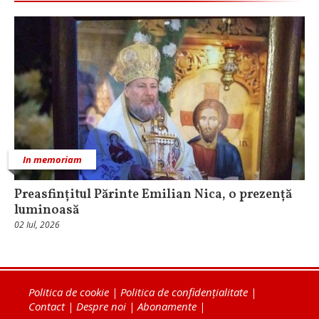
In memoriam
Preasfințitul Părinte Emilian Nica, o prezență
luminoasă
02 Iul, 2026
Politica de cookie
|
Politica de confidențialitate
|
Contact
|
Despre noi
|
Abonamente
|