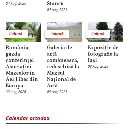
Stancu
04 Aug, 2026
04 Aug, 2026
Cultură
Cultură
Cultură
România,
Galeria de
Expoziție de
gazda
artă
fotografie la
conferinței
românească,
Iaşi
Asociației
redeschisă la
03 Aug, 2026
Muzeelor în
Muzeul
Aer Liber din
Național de
Europa
Artă
03 Aug, 2026
05 Aug, 2026
Calendar ortodox