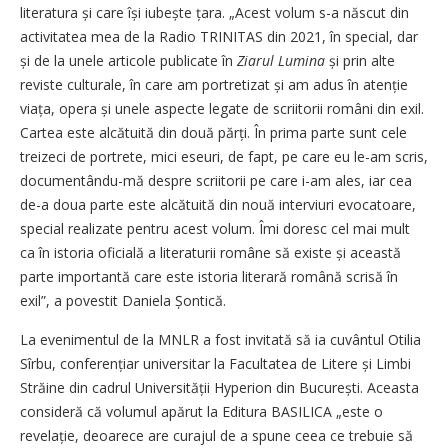
literatura și care își iubește țara. „Acest volum s-a născut din
activitatea mea de la Radio TRINITAS din 2021, în special, dar
și de la unele articole publicate în
Ziarul Lumina
și prin alte
reviste culturale, în care am portretizat și am adus în atenție
viața, opera și unele aspecte legate de scriitorii români din exil.
Cartea este alcătuită din două părți. În prima parte sunt cele
treizeci de portrete, mici eseuri, de fapt, pe care eu le-am scris,
documentându-mă despre scriitorii pe care i-am ales, iar cea
de-a doua parte este alcătuită din nouă interviuri evocatoare,
special realizate pentru acest volum. Îmi doresc cel mai mult
ca în istoria oficială a literaturii române să existe și această
parte importantă care este istoria literară română scrisă în
exil”, a povestit Daniela Șontică.
La evenimentul de la MNLR a fost invitată să ia cuvântul Otilia
Sîrbu, conferențiar universitar la Facultatea de Litere și Limbi
Străine din cadrul Universității Hyperion din București. Aceasta
consideră că volumul apărut la Editura BASILICA „este o
revelație, deoarece are curajul de a spune ceea ce trebuie să