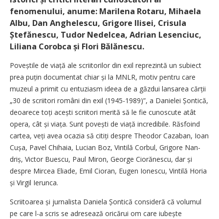
fenomenului, anume: Marilena Rotaru, Mihaela
Albu, Dan Anghelescu, Grigore Ilisei, Crisula
Ștefănescu, Tudor Nedelcea, Adrian Lesenciuc,
Liliana Corobca și Flori Bălănescu.
Poveștile de viață ale scriitorilor din exil reprezintă un subiect
prea puțin documentat chiar și la MNLR, motiv pentru care
muzeul a primit cu entuziasm ideea de a găzdui lansarea cărții
„30 de scriitori români din exil (1945-1989)”, a Danielei Șon­tică,
deoarece toți acești scriitori merită să le fie cunoscute atât
opera, cât și via­ța. Sunt povești de viață incredibile. Răsfoind
cartea, veți avea ocazia să citiți despre Theodor Cazaban, Ioan
Cușa, Pavel Chihaia, Lucian Boz, Vintilă Corbul, Grigore Nan­
driș, Victor Buescu, Paul Miron, George Ciorănescu, dar și
despre Mircea Eliade, Emil Cioran, Eugen Ionescu, Vintilă Horia
și Virgil Ierunca.
Scriitoarea și jurnalista Daniela Șontică consideră că volumul
pe care l-a scris se adresează oricărui om care iubește