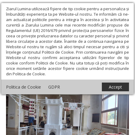
Ziarul Lumina utilizează fişiere de tip cookie pentru a personaliza și
îmbunătăți experiența ta pe Website-ul nostru. Te informăm că ne-
am actualizat politicile pentru a integra în acestea și în activitatea
curentă a Ziarului Lumina cele mai recente modificări propuse de
Regulamentul (UE) 2016/679 privind protecția persoanelor fizice în
ceea ce privește prelucrarea datelor cu caracter personal și privind
libera circulație a acestor date. Înainte de a continua navigarea pe
Website-ul nostru te rugăm să aloci timpul necesar pentru a citi și
Ziarul Lumina
›
Educaţie și Cultură
›
Cultură
›
„Legea
înțelege conținutul Politicii de Cookie. Prin continuarea navigării pe
creștinească” și „Rânduiala vieții”, de revăzut
Website-ul nostru confirmi acceptarea utilizării fişierelor de tip
cookie conform Politicii de Cookie. Nu uita totuși că poți modifica în
„Legea creștinească” și „Rânduiala vieții”, de
orice moment setările acestor fişiere cookie urmând instrucțiunile
din Politica de Cookie.
revăzut
Politica de Cookie
GDPR
Accept