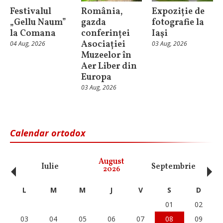
Festivalul
România,
Expoziție de
„Gellu Naum”
gazda
fotografie la
la Comana
conferinței
Iaşi
Asociației
04 Aug, 2026
03 Aug, 2026
Muzeelor în
Aer Liber din
Europa
03 Aug, 2026
Calendar ortodox
‹
›
August
Iulie
Septembrie
O
2026
L
M
M
J
V
S
D
01
02
03
04
05
06
07
08
09