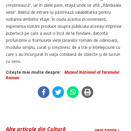
creștinească”, iar în zilele pare, etajul unde se află „Rânduiala
vieții”. Biletul de intrare își păstrează valabilitatea pentru
vizitarea ambelor etaje. În ciuda acestui inconvenient,
experiența vizitării produce asupra publicului aceeași impresie
puternică pe care a avut-o încă de la fondare, datorită
profunzimii și frumuseții vieții țăranilor români de odinioară,
modului simplu, curat și creștinesc de a trăi și înțelepciunii cu
care s-au înconjurat în viața cotidiană de obiecte și de lucruri
cu sens.
Citeşte mai multe despre:
Muzeul National al Taranului
Roman
Alte articole din Cultură
vezi toate ›