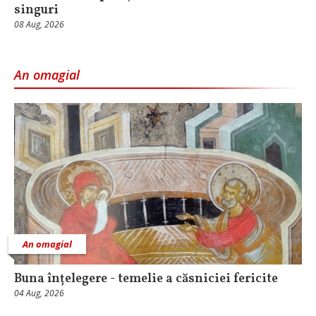
singuri
08 Aug, 2026
An omagial
An omagial
Buna înțelegere - temelie a căsniciei fericite
04 Aug, 2026