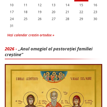
10
11
12
13
14
15
16
17
18
19
20
21
22
23
24
25
26
27
28
29
30
31
Vezi calendar crestin ortodox »
2026 -
„Anul omagial al pastorației familiei
creștine”