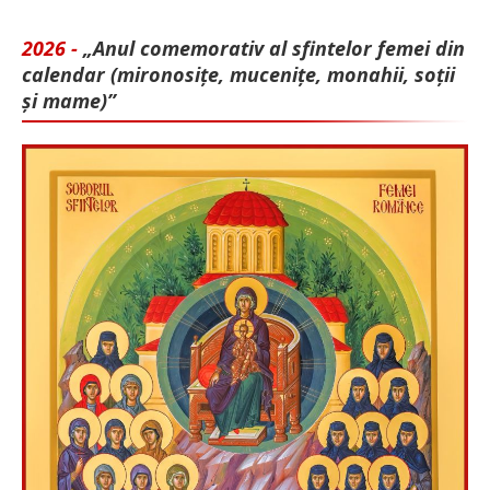
2026 -
„Anul comemorativ al sfintelor femei din
calendar (mironosițe, mu­cenițe, monahii, soții
și mame)”