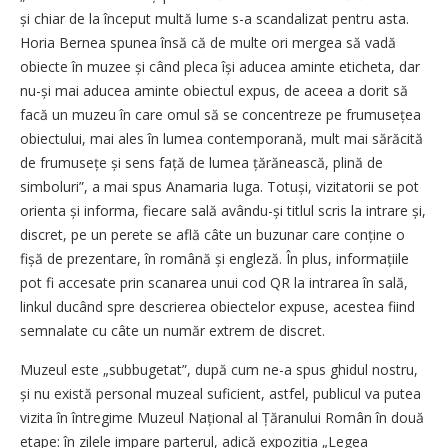
și chiar de la început multă lume s-a scandalizat pentru asta.
Horia Bernea spunea însă că de multe ori mergea să vadă
obiecte în muzee și când pleca își aducea aminte eticheta, dar
nu-și mai aducea aminte obiectul expus, de aceea a dorit să
facă un muzeu în care omul să se concentreze pe frumusețea
obiectului, mai ales în lumea contemporană, mult mai sărăcită
de fru­mu­sețe și sens față de lumea țără­nească, plină de
simboluri”, a mai spus Anamaria Iuga. Totuși, vizitatorii se pot
orienta și informa, fiecare sală avându-și titlul scris la intrare și,
discret, pe un perete se află câte un buzunar care conține o
fișă de prezentare, în română și engleză. În plus, informațiile
pot fi accesate prin scanarea unui cod QR la intrarea în sală,
linkul ducând spre descrierea obiectelor expuse, acestea fiind
semnalate cu câte un număr extrem de discret.
Muzeul este „subbugetat”, după cum ne-a spus ghidul nostru,
și nu există personal muzeal suficient, astfel, publicul va putea
vizita în întregime Muzeul Național al Țăranului Român în două
etape: în zilele impare parterul, adică expoziția „Legea