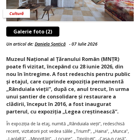
Cultură
Galerie foto (2)
Un articol de:
Daniela Șontică
-
07 Iulie 2026
Muzeul Național al Țăranului Român (MNȚR)
poate fi vizitat, începând cu 28 iunie 2026, din
nou în întregime. A fost redeschis pentru public
și etajul, care cuprinde expoziția permanentă
„Rânduiala vieții”, după ce, anul trecut, în urma
unui șantier de consolidare și restaurare a
clădirii, început în 2016, a fost inaugurat
parterul, cu expoziția „Legea creștinească”.
În expoziția de la etaj, numită „Rânduiala vieții”, redeschisă
recent, vizitatorii pot vedea sălile „Triumf”, „Haina”, „Munca”,
„Laolaltă”, „Minorități”, „Locuire”, „Tipologii”, „Casa-n casă”,