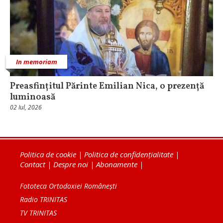
In memoriam
Preasfințitul Părinte Emilian Nica, o prezență
luminoasă
02 Iul, 2026
Politica de cookie
|
Politica de confidențialitate
|
Contact
|
Despre noi
|
Abonamente
|
Fototeca Ortodoxiei Românești
Radio TRINITAS
TV TRINITAS