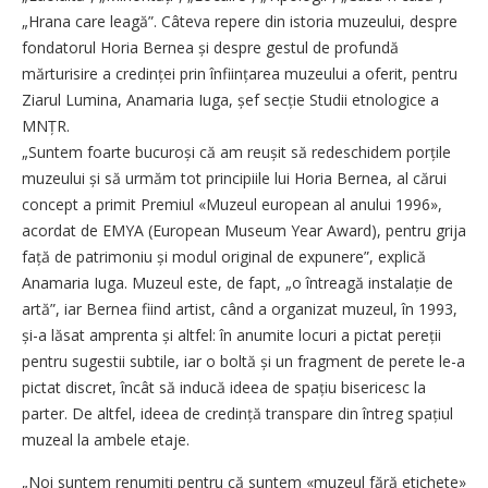
„Hrana care leagă”. Câteva repere din istoria muzeului, despre
fondatorul Horia Bernea și despre gestul de profundă
mărturisire a credinței prin înființarea muzeului a oferit, pentru
Ziarul Lumina, Anamaria Iuga, șef secție Studii etnologice a
MNȚR.
„Suntem foarte bucuroși că am reușit să redeschidem porțile
muzeului și să urmăm tot principiile lui Horia Bernea, al cărui
concept a primit Premiul «Muzeul european al anului 1996»,
acordat de EMYA (European Museum Year Award), pentru grija
față de patrimoniu și modul original de expunere”, explică
Anamaria Iuga. Muzeul este, de fapt, „o întreagă instalație de
artă”, iar Bernea fiind artist, când a organizat muzeul, în 1993,
și-a lăsat amprenta și altfel: în anumite locuri a pictat pereții
pentru sugestii subtile, iar o boltă și un fragment de perete le-a
pictat discret, încât să inducă ideea de spațiu bisericesc la
parter. De altfel, ideea de credință transpare din întreg spațiul
muzeal la ambele etaje.
„Noi suntem renumiți pentru că suntem «muzeul fără etichete»