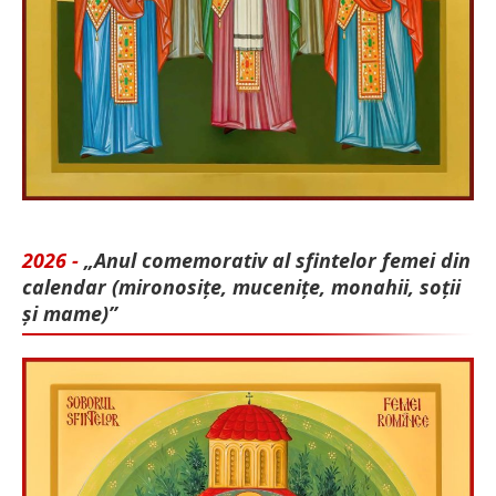
2026 -
„Anul comemorativ al sfintelor femei din
calendar (mironosițe, mu­cenițe, monahii, soții
și mame)”