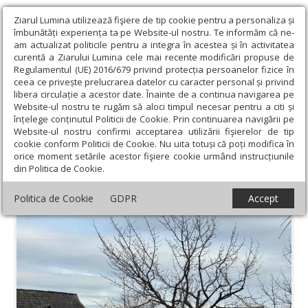
Ziarul Lumina utilizează fişiere de tip cookie pentru a personaliza și
îmbunătăți experiența ta pe Website-ul nostru. Te informăm că ne-
am actualizat politicile pentru a integra în acestea și în activitatea
curentă a Ziarului Lumina cele mai recente modificări propuse de
Regulamentul (UE) 2016/679 privind protecția persoanelor fizice în
ceea ce privește prelucrarea datelor cu caracter personal și privind
libera circulație a acestor date. Înainte de a continua navigarea pe
Website-ul nostru te rugăm să aloci timpul necesar pentru a citi și
Ziarul Lumina
›
Educaţie și Cultură
›
Cultură
›
Muzeul Satului
înțelege conținutul Politicii de Cookie. Prin continuarea navigării pe
Vâlcean, în proces de reabilitare
Website-ul nostru confirmi acceptarea utilizării fişierelor de tip
cookie conform Politicii de Cookie. Nu uita totuși că poți modifica în
Muzeul Satului Vâlcean, în proces de
orice moment setările acestor fişiere cookie urmând instrucțiunile
din Politica de Cookie.
reabilitare
Politica de Cookie
GDPR
Accept