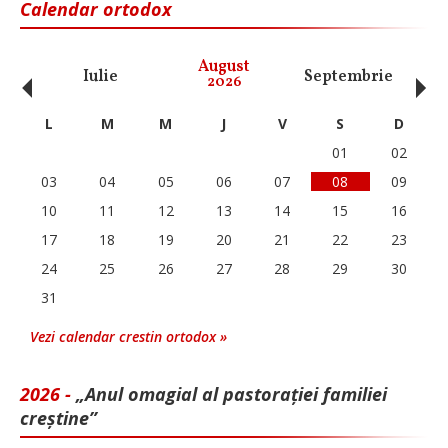
Calendar ortodox
‹
›
August
Iulie
Septembrie
O
2026
L
M
M
J
V
S
D
01
02
03
04
05
06
07
08
09
10
11
12
13
14
15
16
17
18
19
20
21
22
23
24
25
26
27
28
29
30
31
Vezi calendar crestin ortodox »
2026 -
„Anul omagial al pastorației familiei
creștine”