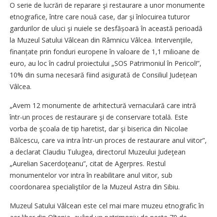
O serie de lucrări de reparare şi restaurare a unor monumente
etnografice, între care nouă case, dar şi înlocuirea tuturor
gardurilor de uluci şi nuiele se desfășoară în această perioadă
la Muzeul Satului Vâlcean din Râmnicu Vâlcea. Intervenţiile,
finanțate prin fonduri europene în valoare de 1,1 milioane de
euro, au loc în cadrul proiectului „SOS Patrimoniul în Pericol!”,
10% din suma necesară fiind asigurată de Consiliul Județean
Vâlcea.
„Avem 12 monumente de arhitectură vernaculară care intră
într-un proces de restaurare şi de conservare totală. Este
vorba de şcoala de tip haretist, dar şi biserica din Nicolae
Bălcescu, care va intra într-un proces de restaurare anul viitor”,
a declarat Claudiu Tulugea, directorul Muzeului Judeţean
„Aurelian Sacerdoţeanu”, citat de Agerpres. Restul
monumentelor vor intra în reabilitare anul viitor, sub
coordonarea specialiştilor de la Muzeul Astra din Sibiu.
Muzeul Satului Vâlcean este cel mai mare muzeu etnografic în