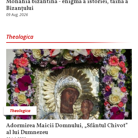
Monahia bizantină - enigmă a istoriei, taină a
Bizanțului
09 Aug, 2026
Theologica
Theologica
Adormirea Maicii Domnului, „Sfântul Chivot”
al lui Dumnezeu