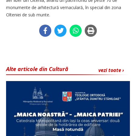
aer liber din Oltenia, având un patrimoniu de peste 70 de
monumente de arhitectură vernaculară, în special din zona
Olteniei de sub munte.
Alte articole din Cultură
vezi toate ›