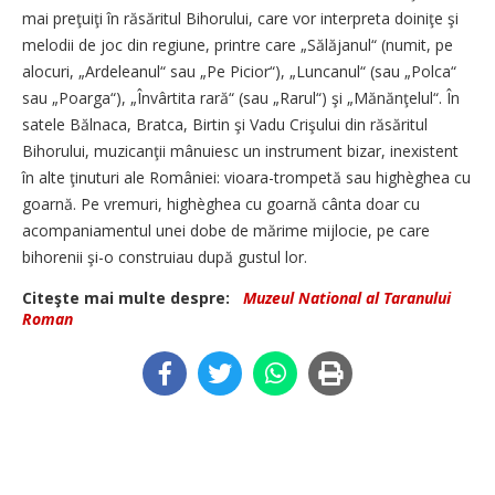
mai preţuiţi în răsăritul Bihorului, care vor interpreta doiniţe şi
melodii de joc din regiune, printre care „Sălăjanul“ (numit, pe
alocuri, „Ardeleanul“ sau „Pe Picior“), „Luncanul“ (sau „Polca“
sau „Poarga“), „Învârtita rară“ (sau „Rarul“) şi „Mănănţelul“. În
satele Bălnaca, Bratca, Birtin şi Vadu Crişului din răsăritul
Bihorului, muzicanţii mânuiesc un instrument bizar, inexistent
în alte ţinuturi ale României: vioara-trompetă sau highèghea cu
goarnă. Pe vremuri, highèghea cu goarnă cânta doar cu
acompaniamentul unei dobe de mărime mijlocie, pe care
bihorenii şi-o construiau după gustul lor.
Citeşte mai multe despre:
Muzeul National al Taranului
Roman