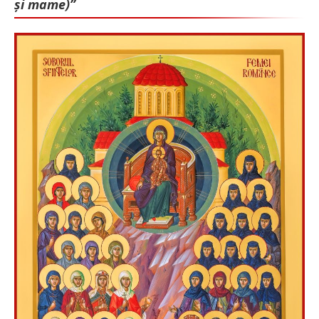
și mame)”