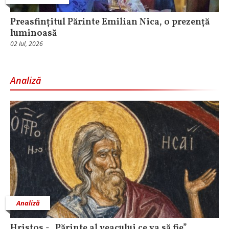
Preasfințitul Părinte Emilian Nica, o prezență
luminoasă
02 Iul, 2026
Analiză
Analiză
Hristos - „Părinte al veacului ce va să fie”