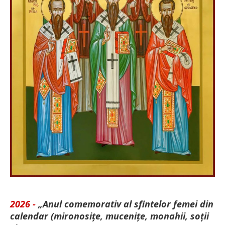
2026 -
„Anul comemorativ al sfintelor femei din
calendar (mironosițe, mu­cenițe, monahii, soții