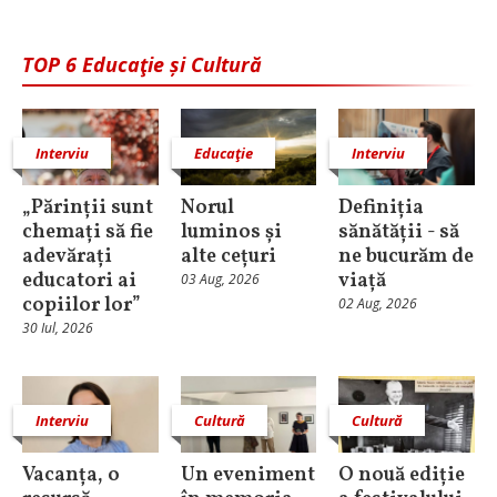
TOP 6 Educaţie și Cultură
Interviu
Educaţie
Interviu
„Părinții sunt
Norul
Definiția
chemați să fie
luminos și
sănătății - să
adevărați
alte cețuri
ne bucurăm de
educatori ai
viață
03 Aug, 2026
copiilor lor”
02 Aug, 2026
30 Iul, 2026
Interviu
Cultură
Cultură
Vacanța, o
Un eveniment
O nouă ediție