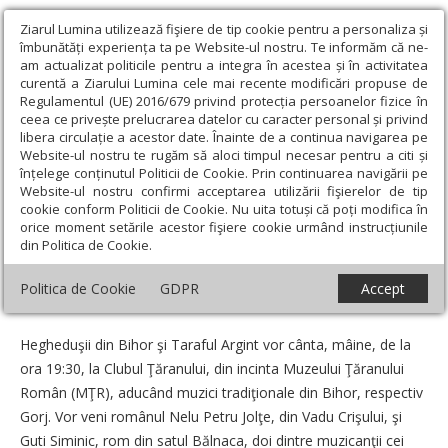
Ziarul Lumina utilizează fişiere de tip cookie pentru a personaliza și
îmbunătăți experiența ta pe Website-ul nostru. Te informăm că ne-
am actualizat politicile pentru a integra în acestea și în activitatea
curentă a Ziarului Lumina cele mai recente modificări propuse de
Regulamentul (UE) 2016/679 privind protecția persoanelor fizice în
ceea ce privește prelucrarea datelor cu caracter personal și privind
libera circulație a acestor date. Înainte de a continua navigarea pe
Website-ul nostru te rugăm să aloci timpul necesar pentru a citi și
Ziarul Lumina
›
Educaţie și Cultură
›
Hegheduşii din Bihor şi
înțelege conținutul Politicii de Cookie. Prin continuarea navigării pe
Taraful Argint, la Clubul Ţăranului
Website-ul nostru confirmi acceptarea utilizării fişierelor de tip
cookie conform Politicii de Cookie. Nu uita totuși că poți modifica în
Hegheduşii din Bihor şi Taraful Argint, la
orice moment setările acestor fişiere cookie urmând instrucțiunile
din Politica de Cookie.
Clubul Ţăranului
Politica de Cookie
GDPR
Accept
Data:
16 Martie 2009
Hegheduşii din Bihor şi Taraful Argint vor cânta, mâine, de la
ora 19:30, la Clubul Ţăranului, din incinta Muzeului Ţăranului
Român (MŢR), aducând muzici tradiţionale din Bihor, respectiv
Gorj. Vor veni românul Nelu Petru Jolţe, din Vadu Crişului, şi
Guti Siminic, rom din satul Bălnaca, doi dintre muzicanţii cei