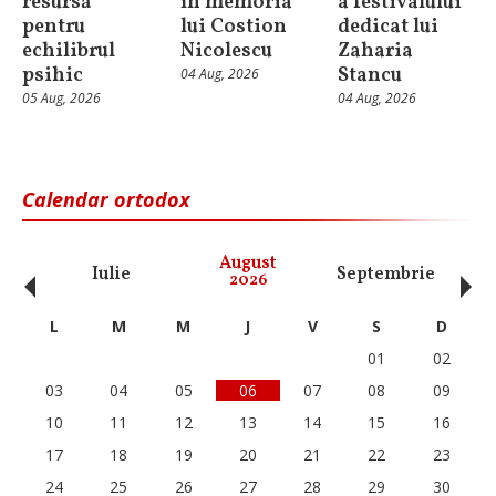
resursă
în memoria
a festivalului
pentru
lui Costion
dedicat lui
echilibrul
Nicolescu
Zaharia
psihic
Stancu
04 Aug, 2026
05 Aug, 2026
04 Aug, 2026
Calendar ortodox
‹
›
August
Iulie
Septembrie
O
2026
L
M
M
J
V
S
D
01
02
03
04
05
06
07
08
09
10
11
12
13
14
15
16
17
18
19
20
21
22
23
24
25
26
27
28
29
30