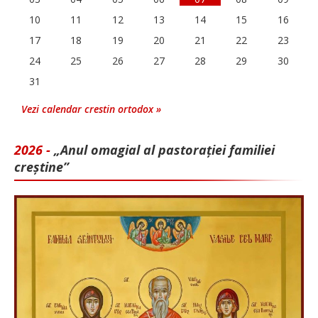
10
11
12
13
14
15
16
17
18
19
20
21
22
23
24
25
26
27
28
29
30
31
Vezi calendar crestin ortodox »
2026 -
„Anul omagial al pastorației familiei
creștine”