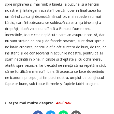
spre împlinirea și mai mult a binelui, a bucuriei și a fericirii
noastre. Și înțelegem aceste încercări doar în finalitatea lor,
urmărind cursul și deznodământul lor, mai repede sau mai
târziu, care întotdeauna se soldează cu biruința binelui și a
dreptății, după voia cea sfântă a Bunului Dumnezeu.
Încercările, toate cele neplăcute care vin asupra noastră, dar
nu sunt străine de noi și de faptele noastre, sunt doar spre a
ne întări credința, pentru a afla cât suntem de buni, de tari, de
insistenți și de consecvenți în acțiunile noastre, pentru ca să
stăm neclintiți în bine, în cinste și dreptate și cu ochii mereu
ațintiți spre veșnicie. Iar trecutul ne învață să nu repetăm răul,
să ne fortificăm mereu în bine. Și aceasta se face dovedindu-
ne iconomi pricepuţi ai timpului nostru, umplut de conținutul
faptelor bune, sub toate formele şi faptele iubirii creștine.
Citeşte mai multe despre:
Anul Nou