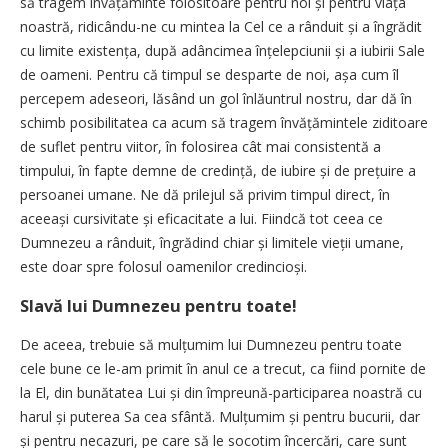
să tragem învăță­minte folositoare pentru noi și pentru viața
noastră, ridicându-ne cu mintea la Cel ce a rânduit și a îngrădit
cu limite existența, după adâncimea înțelepciunii și a iubirii Sale
de oameni. Pentru că timpul se desparte de noi, așa cum îl
percepem adeseori, lăsând un gol înlăuntrul nostru, dar dă în
schimb posibilitatea ca acum să tragem învățămintele ziditoare
de suflet pentru viitor, în folosirea cât mai consistentă a
timpului, în fapte demne de credință, de iubire și de prețuire a
persoanei umane. Ne dă prilejul să privim timpul direct, în
aceeași cursivitate și eficacitate a lui. Fiindcă tot ceea ce
Dumnezeu a rânduit, îngrădind chiar și limitele vieții umane,
este doar spre folosul oamenilor credincioși.
Slavă lui Dumnezeu pentru toate!
De aceea, trebuie să mulțumim lui Dumnezeu pentru toate
cele bune ce le-am primit în anul ce a trecut, ca fiind pornite de
la El, din bunătatea Lui și din împreună-participarea noastră cu
harul și puterea Sa cea sfântă. Mulțu­mim și pentru bucurii, dar
și pentru necazuri, pe care să le socotim încercări, care sunt