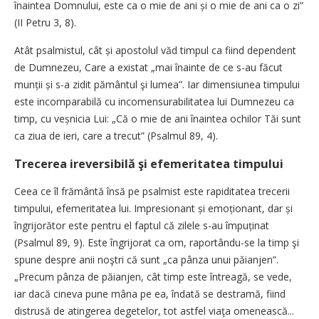
înaintea Domnului, este ca o mie de ani și o mie de ani ca o zi”
(II Petru 3, 8).
Atât psalmistul, cât și apostolul văd timpul ca fiind dependent
de Dumnezeu, Care a existat „mai înainte de ce s-au făcut
munții și s-a zidit pământul şi lumea”. Iar dimensiunea timpului
este incomparabilă cu incomensurabilitatea lui Dumnezeu ca
timp, cu veșnicia Lui: „Că o mie de ani înaintea ochilor Tăi sunt
ca ziua de ieri, care a trecut” (Psalmul 89, 4).
Trecerea ireversibilă şi efemeritatea timpului
Ceea ce îl frământă însă pe psalmist este rapiditatea trecerii
timpului, efemeritatea lui. Impresionant și emoționant, dar și
îngrijorător este pentru el faptul că zilele s-au împuținat
(Psalmul 89, 9). Este îngrijorat ca om, raportându-se la timp şi
spune despre anii noştri că sunt „ca pânza unui păianjen”.
„Precum pânza de păianjen, cât timp este întreagă, se vede,
iar dacă cineva pune mâna pe ea, îndată se destramă, fiind
distrusă de atingerea degetelor, tot astfel viaţa omenească...