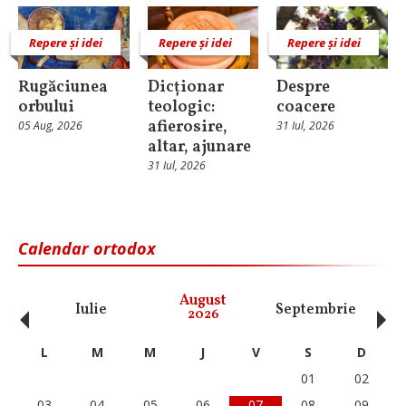
Repere și idei
Repere și idei
Repere și idei
Rugăciunea
Dicționar
Despre
orbului
teologic:
coacere
afierosire,
05 Aug, 2026
31 Iul, 2026
altar, ajunare
31 Iul, 2026
Calendar ortodox
‹
›
August
Iulie
Septembrie
O
2026
L
M
M
J
V
S
D
01
02
03
04
05
06
07
08
09