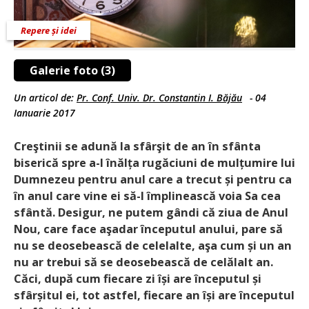
Repere și idei
Galerie foto (3)
Un articol de:
Pr. Conf. Univ. Dr. Constantin I. Băjău
-
04
Ianuarie 2017
Creştinii se adună la sfârşit de an în sfânta
biserică spre a-I înălța rugăciuni de mulțumire lui
Dumnezeu pentru anul care a trecut și pentru ca
în anul care vine ei să-I împlinească voia Sa cea
sfântă. Desigur, ne putem gândi că ziua de Anul
Nou, care face aşadar începutul anului, pare să
nu se deosebească de celelalte, aşa cum și un an
nu ar trebui să se deosebească de celălalt an.
Căci, după cum fiecare zi își are începutul și
sfârșitul ei, tot astfel, fiecare an își are începutul