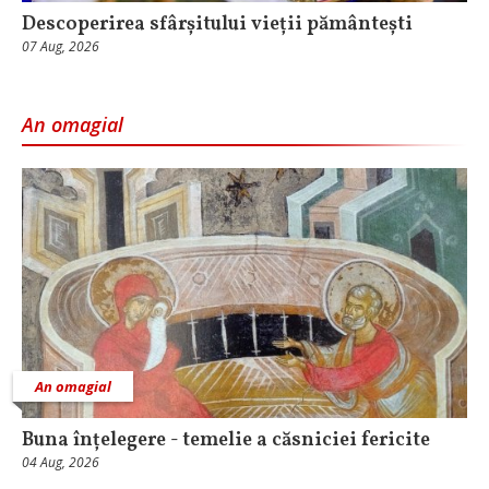
Descoperirea sfârșitului vieții pământești
07 Aug, 2026
An omagial
An omagial
Buna înțelegere - temelie a căsniciei fericite
04 Aug, 2026