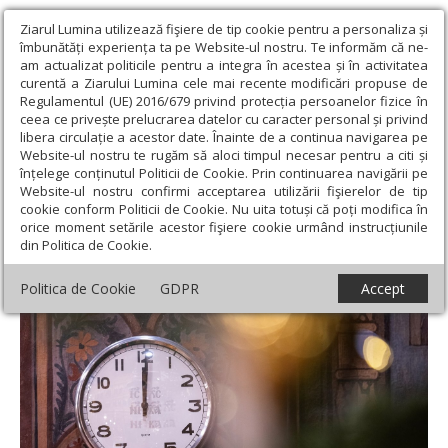
Ziarul Lumina utilizează fişiere de tip cookie pentru a personaliza și
îmbunătăți experiența ta pe Website-ul nostru. Te informăm că ne-
am actualizat politicile pentru a integra în acestea și în activitatea
curentă a Ziarului Lumina cele mai recente modificări propuse de
Regulamentul (UE) 2016/679 privind protecția persoanelor fizice în
ceea ce privește prelucrarea datelor cu caracter personal și privind
libera circulație a acestor date. Înainte de a continua navigarea pe
Website-ul nostru te rugăm să aloci timpul necesar pentru a citi și
Ziarul Lumina
›
Opinii
›
Repere și idei
›
Anul Nou şi semnificația
înțelege conținutul Politicii de Cookie. Prin continuarea navigării pe
timpului
Website-ul nostru confirmi acceptarea utilizării fişierelor de tip
cookie conform Politicii de Cookie. Nu uita totuși că poți modifica în
Anul Nou şi semnificația timpului
orice moment setările acestor fişiere cookie urmând instrucțiunile
din Politica de Cookie.
Politica de Cookie
GDPR
Accept