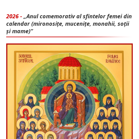
2026 -
„Anul comemorativ al sfintelor femei din
calendar (mironosițe, mu­cenițe, monahii, soții
și mame)”