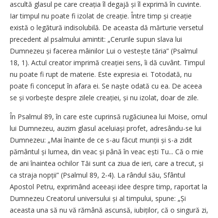
ascultă glasul pe care creația îl degajă și îl exprimă în cuvinte.
Iar timpul nu poate fi izolat de creație. Între timp și creație
există o legătură indisolubilă. De aceasta dă mărturie versetul
precedent al psalmului amintit: „Cerurile supun slava lui
Dumnezeu și facerea mâinilor Lui o vestește tăria” (Psalmul
18, 1). Actul creator imprimă creației sens, îi dă cuvânt. Timpul
nu poate fi rupt de materie. Este expresia ei. Totodată, nu
poate fi conceput în afara ei. Se naște odată cu ea. De aceea
se și vorbește despre zilele creației, și nu izolat, doar de zile.
În Psalmul 89, în care este cuprinsă rugăciunea lui Moise, omul
lui Dumnezeu, auzim glasul aceluiași profet, adresându-se lui
Dumnezeu: „Mai înainte de ce s-au făcut munții și s-a zidit
pământul și lumea, din veac și până în veac ești Tu... Că o mie
de ani înaintea ochilor Tăi sunt ca ziua de ieri, care a trecut, și
ca straja nopții” (Psalmul 89, 2-4). La rândul său, Sfântul
Apostol Petru, exprimând aceeași idee despre timp, raportat la
Dumnezeu Creatorul universului și al timpului, spune: „Și
aceasta una să nu vă rămână ascunsă, iubiților, că o singură zi,