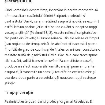
și sfârșitul lui.
Fiind vorba însă despre timp, încercăm în aceste momente să
dăm ascultare cuvântului Sfintei Scripturi, profetului și
psalmistului David, care, meditând asupra timpului, se exprimă
astfel într-un psalm: „Ziua zilei spune cuvânt și noaptea nopții
vesteşte știință” (Psalmul 18, 2). Aceste reflecții scripturistice
fac parte din Revelația Dumnezeiască. Din ele reiese că timpul
(sau noțiunea de timp), oricât de abstract și inaccesibil pare a
fi, oricât de greu de cuprins și de înțeles cu mintea, constituie o
realitate trăită de psalmistul David. Căci ziua care trece spune
zilei cuvânt, adică transmite cuvânt. Ea constituie o cauză,
produce un efect asupra zilei următoare, îşi pune amprenta
asupra ei, îi transmite un sens. Și tot atât de explicită este și
cea de a doua parte a versetului: „Și noaptea nopții vesteşte
știință”.
Timp şi creaţie
Psalmistul este poet, dar și profet şi organ al Revelației. El