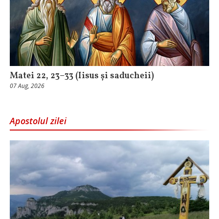
Matei 22, 23–33 (Iisus și saducheii)
07 Aug, 2026
Apostolul zilei