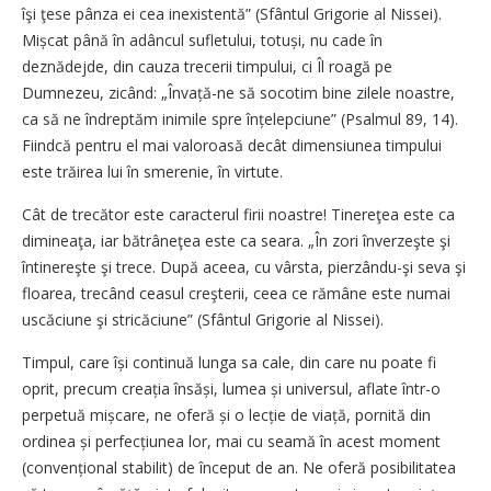
îşi ţese pânza ei cea inexistentă” (Sfântul Grigorie al Nissei).
Mișcat până în adâncul sufletului, totuși, nu cade în
deznădejde, din cauza trecerii timpului, ci Îl roagă pe
Dumnezeu, zicând: „Învață-ne să socotim bine zilele noastre,
ca să ne îndreptăm inimile spre înțelepciune” (Psalmul 89, 14).
Fiindcă pentru el mai valoroasă decât dimensiunea timpului
este trăirea lui în smerenie, în virtute.
Cât de trecător este caracterul firii noastre! Tinereţea este ca
dimineaţa, iar bătrâneţea este ca seara. „În zori înverzeşte şi
întinereşte şi trece. După aceea, cu vârsta, pierzându-şi seva şi
floarea, trecând ceasul creşterii, ceea ce rămâne este numai
uscăciune şi stricăciune” (Sfântul Grigorie al Nissei).
Timpul, care își continuă lunga sa cale, din care nu poate fi
oprit, precum creația însăși, lumea și universul, aflate într-o
perpetuă mișcare, ne oferă și o lecție de viață, pornită din
ordinea și perfecțiunea lor, mai cu seamă în acest moment
(convențional stabilit) de început de an. Ne oferă posibilitatea