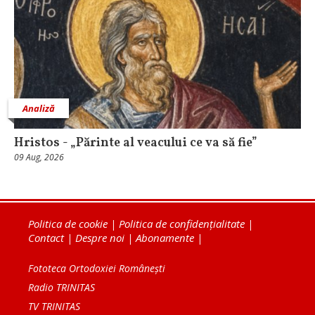
Analiză
Hristos - „Părinte al veacului ce va să fie”
09 Aug, 2026
Politica de cookie
|
Politica de confidențialitate
|
Contact
|
Despre noi
|
Abonamente
|
Fototeca Ortodoxiei Românești
Radio TRINITAS
TV TRINITAS