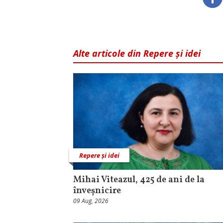
Alte articole din Repere și idei
Repere și idei
Mihai Viteazul, 425 de ani de la
înveșnicire
09 Aug, 2026