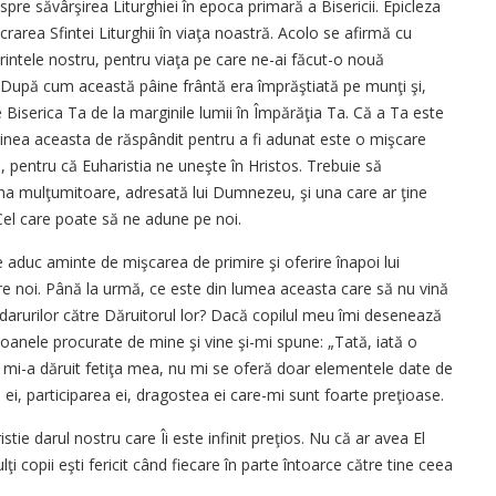
re s­ă­vâr­şirea Liturghiei în epoca primară a Bisericii. E­pi­cleza
crarea Sfin­tei Liturghii în viaţa noas­tră. Acolo se afirmă cu
Părintele nostru, pentru viaţa pe care ne-ai făcut-o no­uă
i. După cum această pâine frântă era îm­prăştiată pe munţi şi,
 Biserica Ta de la mar­ginile lumii în Împărăţia Ta. Că a Ta este
­ginea aceasta de răspândit pen­tru a fi adunat este o miş­ca­re
, pentru că Eu­haristia ne uneşte în Hris­tos. Trebuie să
u­na mulţumitoare, adresată lui Dum­nezeu, şi una care ar ţine
 Cel care poate să ne adune pe noi.
aduc a­min­­te de mişcarea de primire şi o­ferire înapoi lui
re noi. Până la urmă, ce este din lumea aceasta care să nu vi­nă
urilor că­tre Dăruitorul lor? Dacă co­pi­­l­ul meu îmi desenează
eioanele procurate de mi­ne şi vine şi-mi spune: „Tată, ia­tă o
e mi-a dă­ruit fetiţa mea, nu mi se oferă doar elementele date de
l ei, participarea ei, dra­gostea ei care-mi sunt foar­te preţioase.
e darul nos­tru care Îi este infinit pre­ţios. Nu că ar avea El
ţi copii eşti fericit când fie­care în parte întoarce către ti­ne ceea