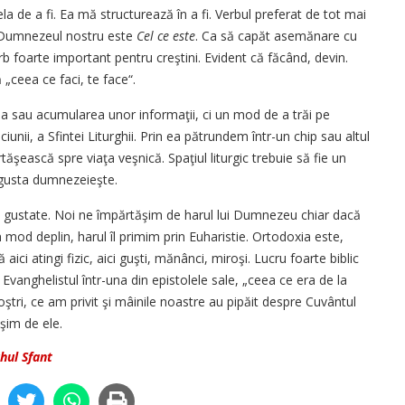
a de a fi. Ea mă structurează în a fi. Ver­bul preferat de tot mai
 Dumnezeul nostru este
Cel ce este
. Ca să capăt a­semănare cu
b foarte important pentru creş­tini. Evident că făcând, de­v­in.
 „ceea ce faci, te face“.
 sau acumu­la­­rea unor informaţii, ci un mod de a trăi pe
iunii, a Sfintei Liturghii. Prin ea pătrundem într-un chip sau altul
­tăşească spre viaţa veşnică. Spa­ţiul liturgic trebuie să fie un
 gusta dumnezeieşte.
pe gustate. Noi ne împărtăşim de harul lui Dum­nezeu chiar dacă
 mod deplin, harul îl pri­mim prin Euharistie. Or­to­do­xia este,
a­ici atingi fizic, aici guşti, mă­nânci, miroşi. Lucru foarte bi­blic
Evan­ghe­lis­tul într-una din epistolele sa­le, „ceea ce era de la
ştri, ce am privit şi mâi­ni­le noastre au pipăit despre Cu­vântul
ăşim de ele.
hul Sfant