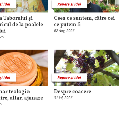
și idei
Repere și idei
 Taborului și
Ceea ce suntem, către cei
ricul de la poalele
ce putem fi
lui
02 Aug, 2026
026
și idei
Repere și idei
nar teologic:
Despre coacere
ire, altar, ajunare
31 Iul, 2026
26