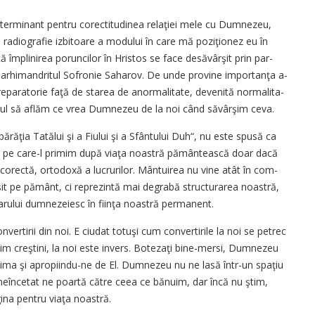
determinant pentru corectitudinea re­la­­ţiei mele cu Dumnezeu,
radiografie iz­bi­toa­re a modului în care mă po­zi­ţionez eu în
ă împlinirea poruncilor în Hris­tos se face desăvârşit prin par­
 arhi­man­­dri­tul Sofronie Saharov. De un­de provine importanţa a­
eparatorie fa­ţă de starea de a­­normalitate, de­venită norma­li­ta­­
tul să aflăm ce vrea Dum­nezeu de la noi când săvârşim ceva.
răţia Ta­tălui şi a Fiului şi a Sfân­tu­lui Duh“, nu este spusă ca
us pe care-l primim du­pă viaţa noastră pământeas­că doar dacă
o­rectă, ortodoxă a lucrurilor. Mân­tuirea nu vine atât în com­
şit pe pământ, ci reprezintă mai degrabă struc­turarea noastră,
harului dumnezeiesc în fiinţa noastră permanent.
ertirii din noi. E ciudat totuşi cum con­­vertirile la noi se petrec
im creştini, la noi este invers. Botezaţi bine-mer­si, Dumnezeu
ni­ma şi apropiindu-ne de El. Dum­nezeu nu ne lasă într-un spa­ţiu
înce­tat ne poartă către ceea ce bă­nu­im, dar încă nu ştim,
na pentru viaţa noas­tră.