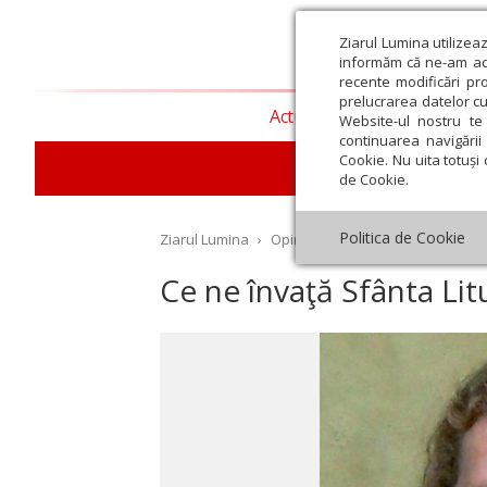
Ziarul Lumina utilizea
informăm că ne-am actu
recente modificări pr
prelucrarea datelor cu
Actualitate religioasă
T
Website-ul nostru te 
continuarea navigării 
Cookie. Nu uita totuși 
de Cookie.
Politica de Cookie
Ziarul Lumina
›
Opinii
›
Repere și idei
›
Ce ne î
Ce ne învaţă Sfânta Lit
st
Septembrie
Octombrie
Noiembrie
Decembrie
Ianuar