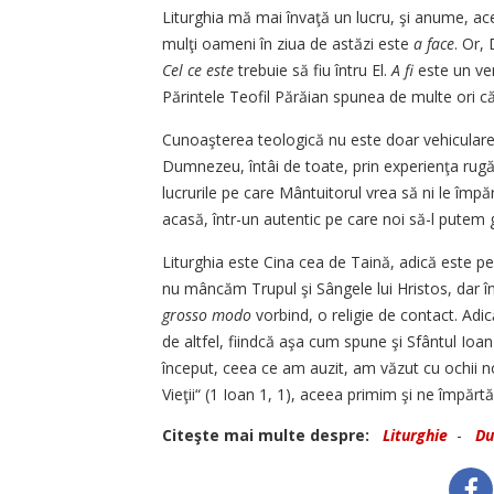
Liturghia mă mai învaţă un lu­cru, şi anume, acel
mulţi oameni în ziua de astăzi es­te
a face
. Or,
Cel ce este
trebuie să fiu întru El.
A fi
este un ver
Părintele Teofil Părăian spu­nea de multe ori că
Cunoaşterea teologică nu es­te doar vehicularea
Dumnezeu, în­tâi de toate, prin experienţa ru­gă­c
lucrurile pe care Mân­tuitorul vrea să ni le îm­păr
acasă, într-un autentic pe care noi să-l putem
Liturghia este Cina cea de Tai­nă, adică este 
nu mân­c­ăm Trupul şi Sângele lui Hris­tos, dar în
grosso modo
vor­bind, o religie de contact. Adică 
de altfel, fiindcă aşa cum spu­ne şi Sfântul Ioan 
început, ce­ea ce am auzit, am văzut cu o­chii no
Vieţii“ (1 Ioan 1, 1), aceea primim şi ne împărt
Citeşte mai multe despre:
Liturghie
-
Du