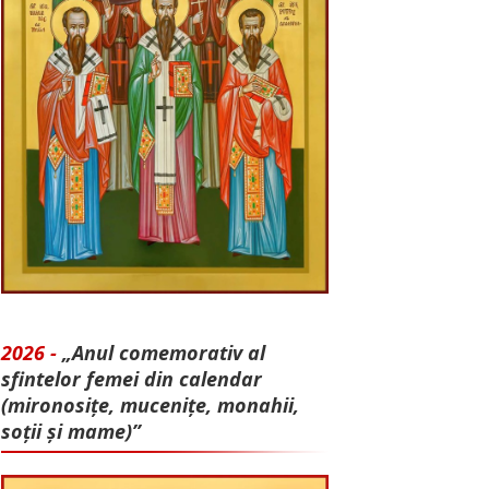
2026 -
„Anul comemorativ al
sfintelor femei din calendar
(mironosițe, mu­cenițe, monahii,
soții și mame)”