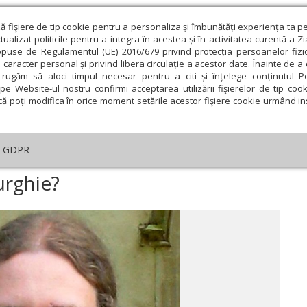
ză fişiere de tip cookie pentru a personaliza și îmbunătăți experiența ta p
alizat politicile pentru a integra în acestea și în activitatea curentă a Z
opuse de Regulamentul (UE) 2016/679 privind protecția persoanelor fizi
 caracter personal și privind libera circulație a acestor date. Înainte de 
eologie și spiritualitate
Educaţie și Cultură
Societate
rugăm să aloci timpul necesar pentru a citi și înțelege conținutul Pol
pe Website-ul nostru confirmi acceptarea utilizării fişierelor de tip cook
că poți modifica în orice moment setările acestor fişiere cookie urmând ins
Editorial
Repere și idei
Pilda zilei
GDPR
nvaţă Sfânta Liturghie?
urghie?
ie
Februarie
Martie
Aprilie
Mai
Iunie