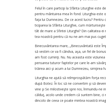
Felul în care particip la Sfân­ta Liturghie este 
pentru mântuirea mea în fond. Li­tur­ghia este o 
faţa lui Dum­nezeu. De ce acest lucru? Pen­tru c
ticiparea la Sfânta Li­tur­ghie, cum mărturiseşte
tât de mare a Sfintei Liturghii? Din calitatea ei r
tea noastră pen­tru că nu ne-am mai pus cu­ge­
Binecuvântarea mare, „Bi­ne­cu­vân­tată este Împă
să ves­tim ce va fi cândva, aşa, un fel de bon
am fost cuminţi. Nu. Nu aceasta este viziunea c
pen­sarea tuturor faptelor pe ca­re le-am săvâr
trăirea aici şi acum a lui Dumnezeu, sim­ţirea 
Liturghia ne ajută să reîm­pros­pătăm forţa reconv
du­pă Botez. În loc să ne convertim şi să deven
vine şi Se mi­los­tiveşte spre noi, înmuindu-ne i
călduţ, acolo unde credem că suntem bine, ci ne
dincolo de ceea ce poate mintea noas­tră imagi