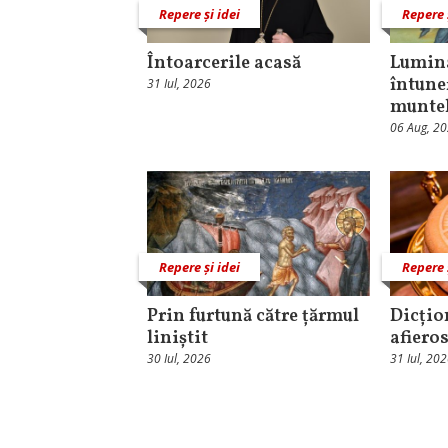
Repere și idei
Repere 
Întoarcerile acasă
Lumina
întune
31 Iul, 2026
munte
06 Aug, 2
Repere și idei
Repere 
Prin furtună către țărmul
Dicțio
liniștit
afieros
30 Iul, 2026
31 Iul, 20