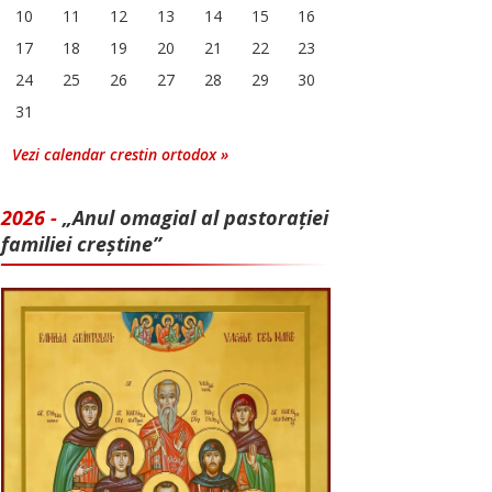
10
11
12
13
14
15
16
17
18
19
20
21
22
23
24
25
26
27
28
29
30
31
Vezi calendar crestin ortodox »
2026 -
„Anul omagial al pastorației
familiei creștine”