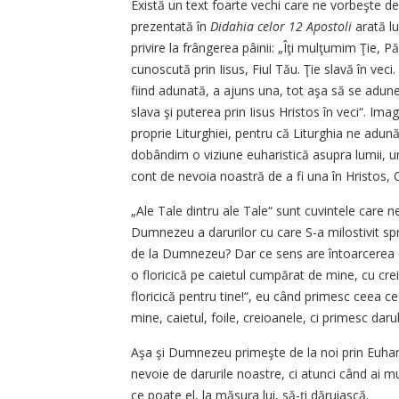
Există un text foarte vechi care ne vor­beş­te desp
prezentată în
Didahia ce­lor 12 Apostoli
arată lu
privire la frângerea pâinii: „Îţi mul­ţu­mim Ţie, 
cunoscută prin Iisus, Fiul Tău. Ţie slavă în vec
fiind a­dunată, a ajuns una, tot aşa să se adune
slava şi pute­rea prin Iisus Hristos în veci“. Ima
proprie Liturghiei, pentru că Li­turghia ne adună
dobândim o vi­zi­u­ne euharistică asupra lumii, 
cont de nevoia noastră de a fi una în Hristos,
„Ale Tale dintru ale Tale“ sunt cuvintele care ne 
Dumnezeu a da­rurilor cu care S-a milostivit sp
de la Dumnezeu? Dar ce sens are întoarcerea dar
o flori­ci­­că pe caietul cumpărat de mi­ne, cu cr
floricică pentru tine!“, eu când primesc ceea c
mine, ca­ietul, foile, creioanele, ci pri­mesc daru
Aşa şi Dumnezeu primeşte de la noi prin Euharisti
nevoie de da­rurile noastre, ci atunci când ai mul
ce poate el, la măsura lui, să-ţi dăruiască.