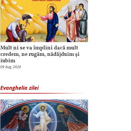
Mult ni se va împlini dacă mult
credem, ne rugăm, nădăjduim și
iubim
09 Aug, 2026
Evanghelia zilei