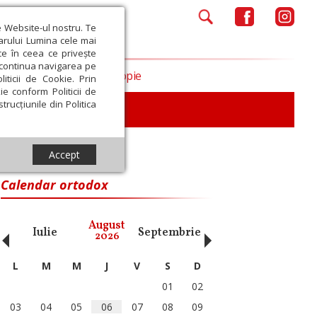
e Website-ul nostru. Te
iarului Lumina cele mai
ce în ceea ce privește
a continua navigarea pe
Opinii
Filantropie
iticii de Cookie. Prin
ie conform Politicii de
trucțiunile din Politica
Accept
Calendar ortodox
‹
›
August
Iulie
Septembrie
Octombrie
Noiembri
2026
L
M
M
J
V
S
D
01
02
03
04
05
06
07
08
09