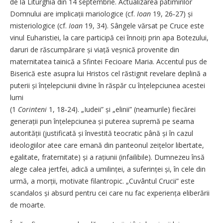
de la Liturghia din 14 septembrie. Actualizarea pătimirilor
Domnului are implicații mariologice (cf.
Ioan
19, 26‑27) și
misteriologice (cf.
Ioan
19, 34). Sângele vărsat pe Cruce este
vinul Euharistiei, la care participă cei înnoiți prin apa Botezului,
daruri de răscumpărare și viață veșnică provenite din
maternitatea tainică a Sfintei Fecioare Maria. Accentul pus de
Biserică este asupra lui Hristos cel răstignit revelare deplină a
puterii și înțelepciunii divine în răspăr cu înțelepciunea acestei
lumi
(1
Corinteni
1, 18‑24). „Iudeii” și „elinii” (neamurile) fiecărei
generații pun înțelepciunea și puterea supremă pe seama
autorității (justificată și învestită teocratic până și în cazul
ideologiilor atee care emană din panteonul zeițelor libertate,
egalitate, fraternitate) și a rațiunii (infailibile). Dumnezeu însă
alege calea jertfei, adică a umilinței, a suferinței și, în cele din
urmă, a morții, motivate filantropic. „Cuvântul Crucii” este
scandalos și absurd pentru cei care nu fac experiența eliberării
de moarte.