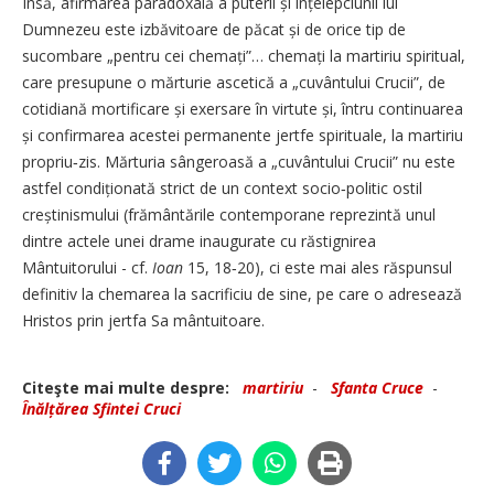
Însă, afirmarea paradoxală a puterii și înțelepciunii lui
Dumnezeu este izbăvitoare de păcat și de orice tip de
sucombare „pentru cei chemați”… chemați la martiriu spiritual,
care presupune o mărturie ascetică a „cuvântului Crucii”, de
cotidiană mortificare și exersare în virtute și, întru continuarea
și confirmarea acestei permanente jertfe spirituale, la martiriu
propriu‑zis. Mărturia sângeroasă a „cuvântului Crucii” nu este
astfel condiționată strict de un context socio‑politic ostil
creștinismului (frământările contemporane reprezintă unul
dintre actele unei drame inaugurate cu răstignirea
Mântuitorului - cf.
Ioan
15, 18‑20), ci este mai ales răspunsul
definitiv la chemarea la sacrificiu de sine, pe care o adresează
Hristos prin jertfa Sa mântuitoare.
Citeşte mai multe despre:
martiriu
-
Sfanta Cruce
-
Înălțărea Sfintei Cruci