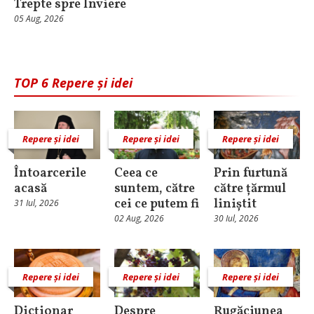
Trepte spre Înviere
05 Aug, 2026
TOP 6 Repere și idei
Repere și idei
Repere și idei
Repere și idei
Întoarcerile
Ceea ce
Prin furtună
acasă
suntem, către
către țărmul
cei ce putem fi
liniștit
31 Iul, 2026
02 Aug, 2026
30 Iul, 2026
Repere și idei
Repere și idei
Repere și idei
Dicționar
Despre
Rugăciunea