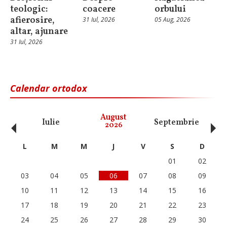
teologic:
coacere
orbului
afierosire,
31 Iul, 2026
05 Aug, 2026
altar, ajunare
31 Iul, 2026
Calendar ortodox
‹
›
August
Iulie
Septembrie
O
2026
L
M
M
J
V
S
D
01
02
03
04
05
06
07
08
09
10
11
12
13
14
15
16
17
18
19
20
21
22
23
24
25
26
27
28
29
30