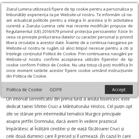
Ziarul Lumina utilizează fişiere de tip cookie pentru a personaliza și
îmbunătăți experiența ta pe Website-ul nostru. Te informăm că ne-
am actualizat politicile pentru a integra în acestea și în activitatea
curentă a Ziarului Lumina cele mai recente modificări propuse de
Regulamentul (UE) 2016/679 privind protecția persoanelor fizice în
ceea ce privește prelucrarea datelor cu caracter personal și privind
libera circulație a acestor date. Înainte de a continua navigarea pe
Website-ul nostru te rugăm să aloci timpul necesar pentru a citi și
Ziarul Lumina
›
Opinii
›
Repere și idei
›
Crucea Domnului și
înțelege conținutul Politicii de Cookie. Prin continuarea navigării pe
chemarea la martiriu
Website-ul nostru confirmi acceptarea utilizării fişierelor de tip
cookie conform Politicii de Cookie. Nu uita totuși că poți modifica în
Crucea Domnului și chemarea la martiriu
orice moment setările acestor fişiere cookie urmând instrucțiunile
din Politica de Cookie.
Un articol de:
Pr. Nicolae Cristian Câdă
-
15 Septembrie 2015
Politica de Cookie
GDPR
Accept
Un interval semnificativ din prima lună a anului bisericesc este
dedicat tainei Sfintei Cruci a Mântuitorului Hristos. Cel puțin opt
zile se stăruie prin intermediul tematicii liturgice principale
asupra jertfei Domnului, dacă avem în vedere praznicul
împărătesc al Înălțării cinstitei și de viață făcătoarei Cruci și
cele două duminici care îl preced și îl urmează. (În cazul în care