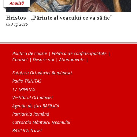
Analiză
Hristos - „Părinte al veacului ce va să fie”
09 Aug, 2026
Politica de cookie
|
Politica de confidențialitate
|
Contact
|
Despre noi
|
Abonamente
|
Fototeca Ortodoxiei Românești
Radio TRINITAS
TV TRINITAS
Vestitorul Ortodoxiei
Agenţia de ştiri BASILICA
Patriarhia Română
Catedrala Mântuirii Neamului
BASILICA Travel