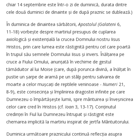
chiar 14 septembrie este într‑o zi de duminică, durata dintre
cele două duminici de dinainte și de după praznic se dublează.)
În duminica de dinaintea sărbătorii,
Apostolul (Galateni
6,
11‑18) vorbește despre martiriul presupus de cuplarea
axiologică și existențială la crucea Domnului nostru Iisus
Hristos, prin care lumea este răstignită pentru cel care poartă
în trupul său semnele Domnului Iisus și invers. Înălțarea pe
cruce a Fiului Omului, anunțată în vechime de gestul
tămăduitor al lui Moise (care, după porunca divină, a înălțat în
pustie un șarpe de aramă pe un stâlp pentru salvarea de
moarte a celor mușcați de reptilele veninoase -
Numeri
21,
8‑9), este consecința și împlinirea dragostei infinite pe care
Dumnezeu o împărtășește lumii, spre mântuirea și înveșnicirea
celor care cred în Hristos (cf.
Ioan
3, 13‑17). Conținutul
credinței în Fiul lui Dumnezeu întrupat și răstignit este
chemarea implicită la martiriu inspirat de jertfa Mântuitorului.
Duminica următoare praznicului continuă reflecția asupra