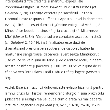
interiorității dintre credință și martiriu, expresii ale
împreună‑răstignirii și împreună‑viețuirii
cu
și
în
Hristos (cf.
Galateni
2, 20). Credința centrată pe sacrificiul iubitor al
Domnului este răspunsul Sfântului Apostol Pavel la chemarea
evanghelică a acestei duminici: „Oricine voiește să vină după
Mine, să se lepede de sine, să‑și ia crucea și să‑Mi urmeze
Mie” (
Marcu
8, 34). Răspunsul are conotație ascetico‑mistică
(cf.
Galateni
2, 16‑19), însă finalitatea este dată de
dramatismul presiunii persecuției și de disponibilitatea la
mărturisire sângeroasă, deoarece, avertizează Mântuitorul:
„De cel ce se va rușina de Mine și de cuvintele Mele, în neamul
acesta desfrânat și păcătos, și Fiul Omului Se va rușina de el,
când va veni întru slava Tatălui său cu sfinții îngeri” (
Marcu
8,
39).
Astfel, Biserica fructifică duhovnicește evlavia bizantină pentru
lemnul Crucii lui Hristos, rememorând liturgic în ziua praznicului
judecarea și răstignirea Sa, după cum o arată nu mai departe
lectura evanghelică după
Ioan
(19, 6‑11, 13‑20, 25‑28, 31‑35)