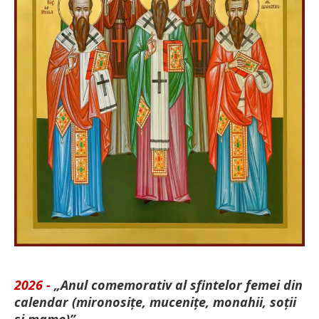
2026 -
„Anul comemorativ al sfintelor femei din
calendar (mironosițe, mu­cenițe, monahii, soții
și mame)”