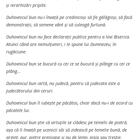
și ierarhizări pripite.
Duhovnicul bun nu-i învață pe credincioși să fie gălăgioși, să facă
demonstrații, să semene vânt și să culeagă furtună.
Duhovnicul bun nu face declarații publice pentru a lovi Biserica.
Atunci când are nemulțumiri, i le spune lui Dumnezeu, în
rugăciune.
Duhovnicul bun se bucură cu cei ce se bucură și plânge cu cei ce
plâng...
Duhovnicul bun iartă, nu judecă, pentru că judecata este a
Judecătorului din ceruri.
Duhovnicul bun îl iubește pe păcătos, chiar dacă nu-i de acord cu
păcatele lui.
Duhovnicul bun știe că virtuțile se clădesc pe temelii de piatră,
așa că îi învață pe ucenicii săi să zidească pe temelie bună, de
argint, aur, pietre prețioase și nu de lemn, nisip sau trestie.