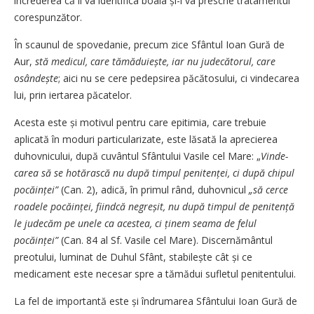
încrederea că îi va identifica boala și-i va prescrie tratamentul
corespunzător.
În scaunul de spovedanie, precum zice Sfântul Ioan Gură de
Aur,
stă me­­dicul, care tămăduiește, iar nu jude­cătorul, care
osândește
; aici nu se cere pedepsirea păcătosului, ci vindecarea
lui, prin iertarea păcatelor.
Acesta este și motivul pentru care epitimia, care trebuie
aplicată în moduri particularizate, este lăsată la apre­cierea
duhovnicului, după cuvântul Sfântului Vasile cel Mare: „
Vinde­
carea să se hotărască nu după timpul pe­nitenței, ci după chipul
pocăinței”
(Can. 2), adică, în primul rând, duhov­nicul
„să cerce
roadele pocăinței, fiind­că negreșit, nu după timpul de peniten­ță
le judecăm pe unele ca acestea, ci ținem seama de felul
pocăinței”
(Can. 84 al Sf. Vasile cel Mare). Discernământul
preotului, luminat de Duhul Sfânt, stabilește cât și ce
medicament este necesar spre a tămădui sufletul penitentului.
La fel de importantă este și îndrumarea Sfântului Ioan Gură de