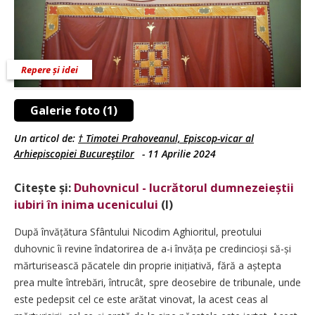
Repere și idei
Galerie foto (1)
Un articol de:
† Timotei Prahoveanul, Episcop-vicar al
Arhiepiscopiei Bucureştilor
-
11 Aprilie 2024
Citește și:
Duhovnicul - lucrătorul dumnezeieștii
iubiri în inima ucenicului
(I)
După învățătura Sfântului Nicodim Aghioritul, preotului
duhovnic îi revine îndatorirea de a-i învăța pe credincioși să-și
mărturisească păcatele din proprie inițiativă, fără a aștepta
prea mul­te întrebări, întrucât, spre deosebire de tribunale, unde
este pedepsit cel ce este arătat vinovat, la acest ceas al