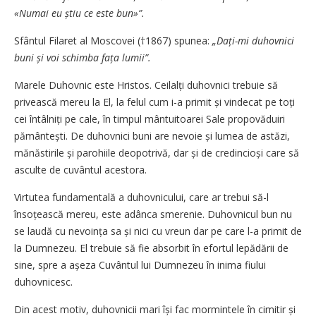
«Numai eu știu ce este bun»”.
Sfântul Filaret al Moscovei (†1867) spunea:
„Dați-mi duhovnici
buni și voi schimba fața lumii”.
Marele Duhovnic este Hristos. Cei­lalți duhovnici trebuie să
privească me­reu la El, la felul cum i-a primit și vin­decat pe toți
cei întâlniți pe cale, în timpul mântuitoarei Sale propovăduiri
pământești. De duhovnici buni are nevoie și lumea de astăzi,
mănăsti­rile și parohiile deopotrivă, dar și de credin­cioși care să
asculte de cuvântul acestora.
Virtutea fundamentală a duhovnicului, care ar trebui să-l
însoțească me­reu, este adânca smerenie. Duhovnicul bun nu
se laudă cu nevoința sa și nici cu vreun dar pe care l-a primit de
la Dumnezeu. El trebuie să fie absorbit în efortul lepădării de
sine, spre a așeza Cuvântul lui Dumnezeu în inima fiului
duhovnicesc.
Din acest motiv, duhovnicii mari își fac mormintele în cimitir și