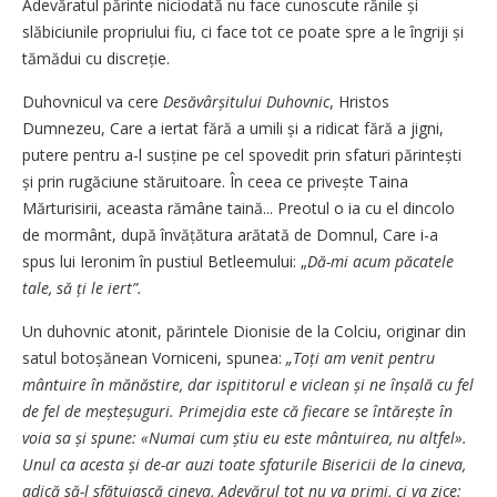
Adevăratul părinte niciodată nu face cunoscute rănile și
slăbiciunile propriului fiu, ci face tot ce poate spre a le îngriji și
tămădui cu discreție.
Duhovnicul va cere
Desăvârșitului Duhovnic
, Hristos
Dumnezeu, Care a iertat fără a umili și a ridicat fără a jigni,
putere pentru a-l susține pe cel spovedit prin sfaturi părintești
și prin rugăciune stăruitoare. În ceea ce pri­vește Taina
Mărturisirii, aceasta rămâne taină... Preotul o ia cu el dincolo
de mormânt, după învățătura arătată de Domnul, Care i-a
spus lui Ieronim în pustiul Betleemului: „
Dă-mi acum păcatele
tale, să ți le iert”.
Un duhovnic atonit, părintele Dionisie de la Colciu, originar din
satul botoșănean Vorniceni, spunea:
„Toți am venit pentru
mântuire în mănăstire, dar ispititorul e viclean și ne înșală cu fel
de fel de meșteșuguri. Primejdia este că fiecare se întărește în
voia sa și spune: «Numai cum știu eu este mântuirea, nu altfel».
Unul ca acesta și de-ar auzi toate sfaturile Bisericii de la cineva,
adică să-l sfătuiască cineva, Adevărul tot nu va primi, ci va zice: