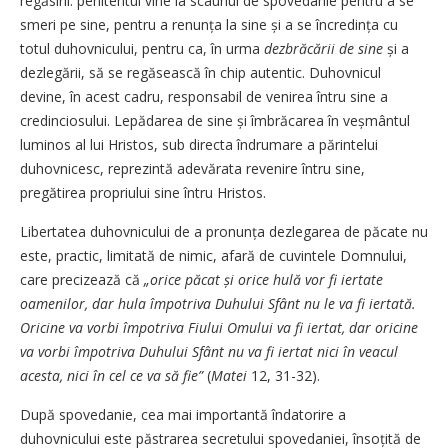
regăsirii: penitentul vine la scaunul de spovedanie pentru a se
smeri pe sine, pentru a renunța la sine și a se încredința cu
totul duhovnicului, pentru ca, în urma
dezbrăcării de sine
și a
dezlegării, să se regăsească în chip autentic. Duhov­nicul
devine, în acest cadru, responsa­bil de venirea întru sine a
credinciosului. Lepădarea de sine și îmbrăcarea în veșmântul
luminos al lui Hristos, sub directa îndrumare a părintelui
duhovnicesc, reprezintă adevărata revenire întru sine,
pregătirea propriului sine întru Hristos.
Libertatea duhovnicului de a pro­nun­ța dezlegarea de păcate nu
este, prac­tic, limitată de nimic, afară de cu­vintele Domnului,
care precizează că
„orice păcat și orice hulă vor fi iertate
oamenilor, dar hula împotriva Duhului Sfânt nu le va fi iertată.
Oricine va vorbi împotriva Fiului Omului va fi iertat, dar oricine
va vorbi împotriva Duhului Sfânt nu va fi iertat nici în veacul
acesta, nici în cel ce va să fie”
(
Matei
12, 31-32).
După spovedanie, cea mai importantă îndatorire a
duhovnicului este păstrarea secretului spovedaniei, însoțită de