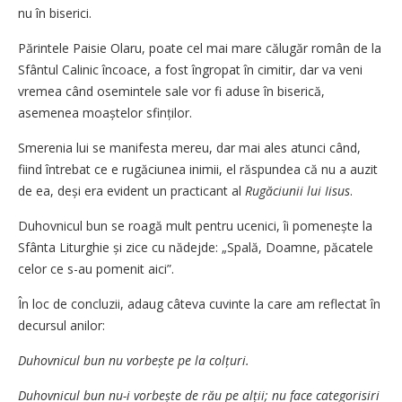
nu în biserici.
Părintele Paisie Olaru, poate cel mai mare călugăr român de la
Sfântul Calinic încoace, a fost îngropat în cimitir, dar va veni
vremea când osemintele sale vor fi aduse în biserică,
asemenea moaștelor sfinților.
Smerenia lui se manifesta mereu, dar mai ales atunci când,
fiind întrebat ce e rugăciunea inimii, el răspundea că nu a auzit
de ea, deși era evident un practicant al
Rugăciunii lui Iisus
.
Duhovnicul bun se roagă mult pentru ucenici, îi pomenește la
Sfânta Liturghie și zice cu nădejde: „Spală, Doamne, păcatele
celor ce s-au pomenit aici”.
În loc de concluzii, adaug câteva cuvinte la care am reflectat în
decursul anilor:
Duhovnicul bun nu vorbește pe la col­țuri.
Duhovnicul bun nu-i vorbește de rău pe alții; nu face categorisiri