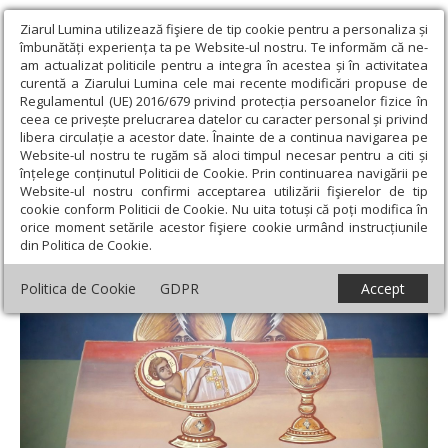
Ziarul Lumina utilizează fişiere de tip cookie pentru a personaliza și
îmbunătăți experiența ta pe Website-ul nostru. Te informăm că ne-
am actualizat politicile pentru a integra în acestea și în activitatea
curentă a Ziarului Lumina cele mai recente modificări propuse de
Regulamentul (UE) 2016/679 privind protecția persoanelor fizice în
ceea ce privește prelucrarea datelor cu caracter personal și privind
libera circulație a acestor date. Înainte de a continua navigarea pe
Website-ul nostru te rugăm să aloci timpul necesar pentru a citi și
Ziarul Lumina
›
Opinii
›
Repere și idei
›
Duhovnicul - lucrătorul
înțelege conținutul Politicii de Cookie. Prin continuarea navigării pe
dumnezeieștii iubiri în inima ucenicului (II)
Website-ul nostru confirmi acceptarea utilizării fişierelor de tip
cookie conform Politicii de Cookie. Nu uita totuși că poți modifica în
Duhovnicul - lucrătorul dumnezeieștii
orice moment setările acestor fişiere cookie urmând instrucțiunile
din Politica de Cookie.
iubiri în inima ucenicului (II)
Politica de Cookie
GDPR
Accept