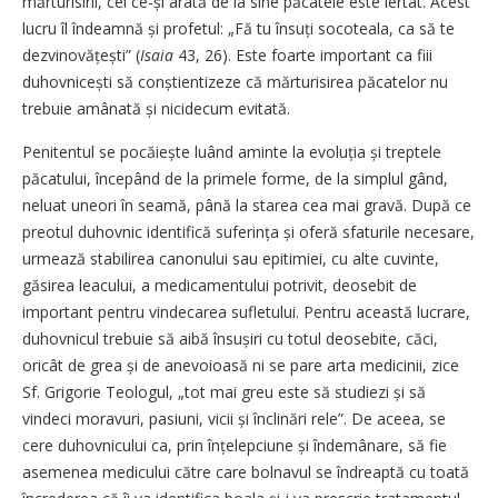
mărturisirii, cel ce-și arată de la sine păcatele este iertat. Acest
lucru îl îndeamnă și profetul: „Fă tu însuți socoteala, ca să te
dezvinovățești” (
Isaia
43, 26).
Este foarte important ca fiii
duhovnicești să conștientizeze că mărturisirea păcatelor nu
trebuie amânată și nicidecum evitată.
Penitentul se pocăiește luând aminte la evoluția și treptele
păcatului, începând de la primele forme, de la simplul gând,
neluat uneori în seamă, până la starea cea mai gravă. După ce
preotul duhovnic identifică sufe­rin­ța și oferă sfaturile necesare,
urmează stabilirea canonului sau epitimiei, cu alte cuvinte,
găsirea leacului, a medicamentului potrivit, deosebit de
important pentru vindecarea sufletului. Pentru această lucrare,
duhovnicul trebuie să aibă însușiri cu totul deosebite, căci,
oricât de grea și de anevoioasă ni se pare arta medicinii, zice
Sf. Grigorie Teologul, „tot mai greu este să studiezi și să
vindeci moravuri, pasiuni, vicii și înclinări rele”. De aceea, se
cere duhovnicului ca, prin înțelepciune și îndemânare, să fie
asemenea medicului către care bolnavul se îndreaptă cu toată