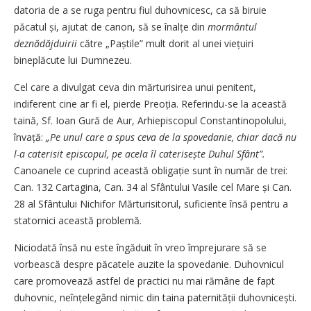
datoria de a se ruga pentru fiul duhovnicesc, ca să biruie
păcatul și, ajutat de canon, să se înalțe din
mor­mântul
deznădăjduirii
către „Paș­tile” mult dorit al unei viețuiri
bineplăcute lui Dumnezeu.
Cel care a divulgat ceva din mărtu­ri­sirea unui penitent,
indiferent cine ar fi el, pierde Preoția. Referindu-se la această
taină, Sf. Ioan Gură de Aur, Arhiepiscopul Constantinopolului,
învață:
„Pe unul care a spus ceva de la spovedanie, chiar dacă nu
l-a caterisit episcopul, pe acela îl caterisește Duhul Sfânt”.
Canoanele ce cuprind această obligație sunt în număr de trei:
Can. 132 Cartagina, Can. 34 al Sfân­tului Vasile cel Mare și Can.
28 al Sfântului Nichifor Mărturisitorul,
suficiente însă pentru a
statornici această problemă.
Niciodată însă nu este îngăduit în vreo împrejurare să se
vorbească despre păcatele auzite la spovedanie. Duhovnicul
care promovează astfel de practici nu mai rămâne de fapt
duhov­nic, neînțelegând nimic din taina pater­nității duhovnicești.