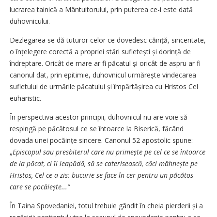
lucrarea tainică a Mântuitorului, prin puterea ce-i este dată
duhovnicului.
Dezlegarea se dă tuturor celor ce dove­desc căință, sinceritate,
o înțe­le­gere corectă a propriei stări sufletești și dorință de
îndreptare. Oricât de mare ar fi păcatul și oricât de aspru ar fi
canonul dat, prin epitimie, duhov­ni­cul urmărește vindecarea
sufletului de urmările păcatului și împărtășirea cu Hristos Cel
euharistic.
În perspectiva acestor principii, duhovnicul nu are voie să
respingă pe păcătosul ce se întoarce la Biserică, făcând
dovada unei pocăințe sincere. Canonul 52 apostolic spune:
„
Episcopul sau presbiterul care nu primește pe cel ce se întoarce
de la păcat, ci îl lea­pădă, să se caterisească, căci mâh­nește pe
Hristos, Cel ce a zis: bucurie se face în cer pentru un păcătos
care se pocăiește...”
În Taina Spovedaniei, totul trebuie gândit în cheia pierderii și a