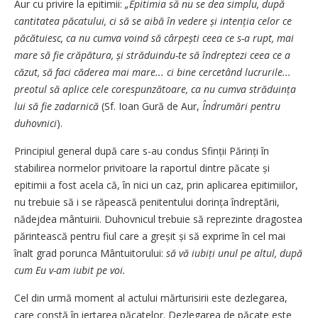
Aur cu privire la epitimii:
„Epitimia să nu se dea simplu, după
cantitatea păcatului, ci să se aibă în vedere și intenția celor ce
păcătuiesc, ca nu cumva voind să cârpești ceea ce s-a rupt, mai
mare să fie crăpătura, și străduindu-te să îndreptezi ceea ce a
căzut, să faci căderea mai mare... ci bine cercetând lucrurile...
preotul să aplice cele cores­punzătoare, ca nu cumva străduința
lui să fie zadarnică
(Sf. Ioan Gură de Aur,
Îndrumări pentru
duhovnici
).
Principiul general după care s-au condus Sfinții Părinți în
stabilirea normelor privitoare la raportul dintre păcate și
epitimii a fost acela că, în nici un caz, prin aplicarea epitimiilor,
nu trebuie să i se răpească penitentului dorința îndreptării,
nădejdea mântuirii. Duhovnicul trebuie să reprezinte dragostea
părintească pentru fiul care a greșit și să exprime în cel mai
înalt grad porunca Mântuitorului:
să vă iubiți unul pe altul, după
cum Eu v-am iubit pe voi.
Cel din urmă moment al actului mărturisirii este dezlegarea,
care constă în iertarea păcatelor. Dezlegarea de păcate este