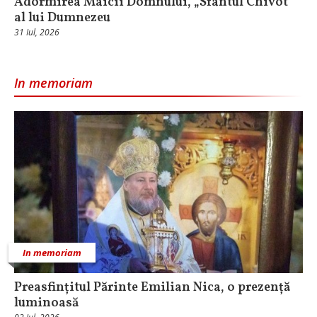
Adormirea Maicii Domnului, „Sfântul Chivot”
al lui Dumnezeu
31 Iul, 2026
In memoriam
In memoriam
Preasfințitul Părinte Emilian Nica, o prezență
luminoasă