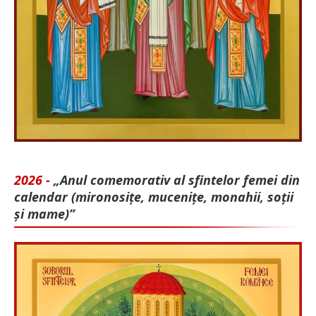
2026 -
„Anul comemorativ al sfintelor femei din
calendar (mironosițe, mu­cenițe, monahii, soții
și mame)”