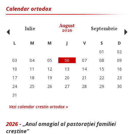
Calendar ortodox
‹
›
August
Iulie
Septembrie
O
2026
L
M
M
J
V
S
D
01
02
03
04
05
06
07
08
09
10
11
12
13
14
15
16
17
18
19
20
21
22
23
24
25
26
27
28
29
30
31
Vezi calendar crestin ortodox »
2026 -
„Anul omagial al pastorației familiei
creștine”