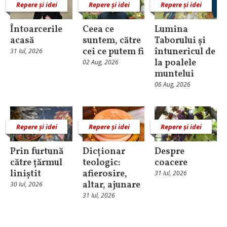
Repere și idei
Repere și idei
Repere și idei
Întoarcerile
Ceea ce
Lumina
acasă
suntem, către
Taborului și
cei ce putem fi
întunericul de
31 Iul, 2026
la poalele
02 Aug, 2026
muntelui
06 Aug, 2026
Repere și idei
Repere și idei
Repere și idei
Prin furtună
Dicționar
Despre
către țărmul
teologic:
coacere
liniștit
afierosire,
31 Iul, 2026
altar, ajunare
30 Iul, 2026
31 Iul, 2026