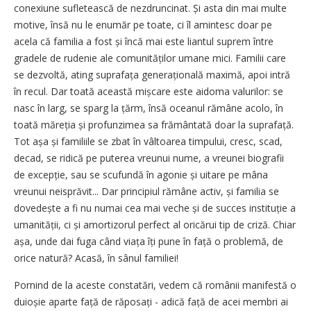
conexiune sufletească de nezdruncinat. Și asta din mai multe
motive, însă nu le enumăr pe toate, ci îl amintesc doar pe
acela că familia a fost și încă mai este liantul suprem între
gradele de rudenie ale comunităților umane mici. Familii care
se dezvoltă, ating suprafața generațională maximă, apoi intră
în recul. Dar toată această mișcare este aidoma valurilor: se
nasc în larg, se sparg la țărm, însă oceanul rămâne acolo, în
toată măreția și profunzimea sa frământată doar la suprafață.
Tot așa și familiile se zbat în vâltoarea timpului, cresc, scad,
decad, se ridică pe puterea vreunui nume, a vreunei biografii
de excepție, sau se scufundă în agonie și uitare pe mâna
vreunui neisprăvit... Dar principiul rămâne activ, și familia se
dovedește a fi nu numai cea mai veche și de succes instituție a
umanității, ci și amortizorul perfect al oricărui tip de criză. Chiar
așa, unde dai fuga când viața îți pune în față o problemă, de
orice natură? Acasă, în sânul familiei!
Pornind de la aceste constatări, vedem că românii manifestă o
duioșie aparte față de răposați - adică față de acei membri ai