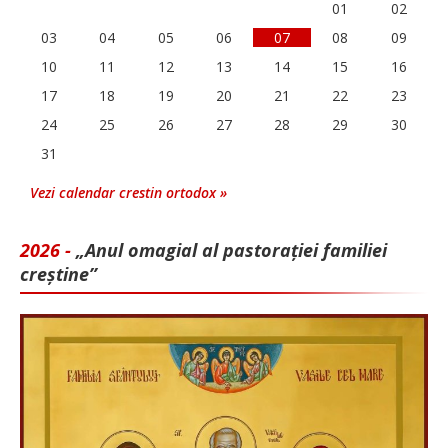
01
02
03
04
05
06
07
08
09
10
11
12
13
14
15
16
17
18
19
20
21
22
23
24
25
26
27
28
29
30
31
Vezi calendar crestin ortodox »
2026 -
„Anul omagial al pastorației familiei
creștine”