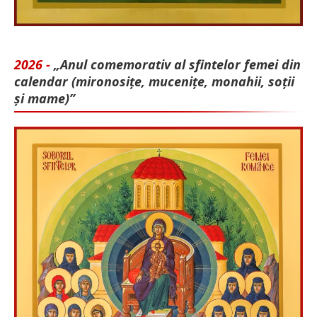
2026 -
„Anul comemorativ al sfintelor femei din
calendar (mironosițe, mu­cenițe, monahii, soții
și mame)”