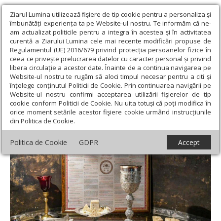
Ziarul Lumina utilizează fişiere de tip cookie pentru a personaliza și
îmbunătăți experiența ta pe Website-ul nostru. Te informăm că ne-
am actualizat politicile pentru a integra în acestea și în activitatea
curentă a Ziarului Lumina cele mai recente modificări propuse de
Regulamentul (UE) 2016/679 privind protecția persoanelor fizice în
ceea ce privește prelucrarea datelor cu caracter personal și privind
libera circulație a acestor date. Înainte de a continua navigarea pe
Website-ul nostru te rugăm să aloci timpul necesar pentru a citi și
Ziarul Lumina
›
Opinii
›
Repere și idei
›
Morții noștri, avangarda
înțelege conținutul Politicii de Cookie. Prin continuarea navigării pe
veșniciei tuturor
Website-ul nostru confirmi acceptarea utilizării fişierelor de tip
cookie conform Politicii de Cookie. Nu uita totuși că poți modifica în
Morții noștri, avangarda veșniciei tuturor
orice moment setările acestor fişiere cookie urmând instrucțiunile
din Politica de Cookie.
Politica de Cookie
GDPR
Accept