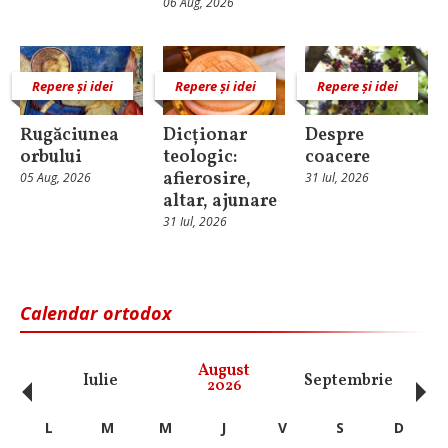
06 Aug, 2026
Repere și idei
Repere și idei
Repere și idei
Rugăciunea
Dicționar
Despre
orbului
teologic:
coacere
afierosire,
05 Aug, 2026
31 Iul, 2026
altar, ajunare
31 Iul, 2026
Calendar ortodox
‹
›
August
Iulie
Septembrie
O
2026
L
M
M
J
V
S
D