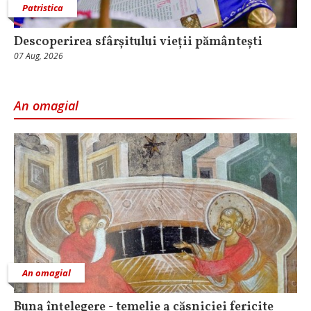
Patristica
Descoperirea sfârșitului vieții pământești
07 Aug, 2026
An omagial
An omagial
Buna înțelegere - temelie a căsniciei fericite