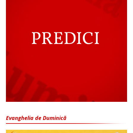
Evanghelia de Duminică