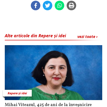
Alte articole din Repere și idei
vezi toate ›
Repere și idei
Mihai Viteazul, 425 de ani de la înveșnicire