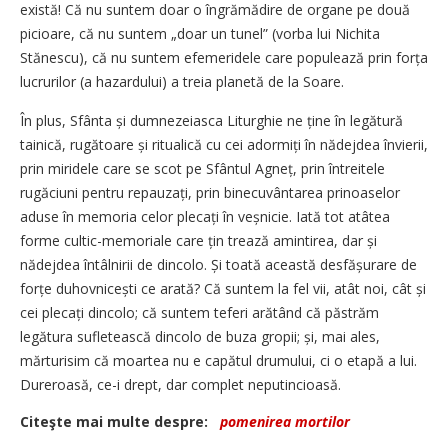
există! Că nu suntem doar o îngrămădire de organe pe două
picioare, că nu suntem „doar un tunel” (vorba lui Nichita
Stănescu), că nu suntem efemeridele care populează prin forța
lucrurilor (a hazardului) a treia planetă de la Soare.
În plus, Sfânta și dumnezeiasca Liturghie ne ține în legătură
tainică, rugătoare și ritualică cu cei adormiți în nădejdea învierii,
prin miridele care se scot pe Sfântul Agneț, prin întreitele
rugăciuni pentru repau­zați, prin binecuvântarea prinoaselor
aduse în memoria celor plecați în veșnicie. Iată tot atâtea
forme cultic-memoriale care țin trează amintirea, dar și
nădejdea întâlnirii de dincolo. Și toată această desfă­șurare de
forțe duhovnicești ce arată? Că suntem la fel vii, atât noi, cât și
cei plecați dincolo; că suntem teferi arătând că păstrăm
legătura sufletească dincolo de buza gropii; și, mai ales,
mărturisim că moartea nu e capătul drumului, ci o etapă a lui.
Dureroasă, ce-i drept, dar complet neputincioasă.
Citeşte mai multe despre:
pomenirea mortilor