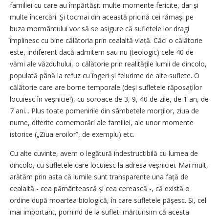
familiei cu care au împărtășit multe momente fericite, dar și
multe încercări. Și tocmai din această pricină cei rămași pe
buza mormântului vor să se asigure că sufletele lor dragi
împlinesc cu bine călătoria prin cealaltă viață. Căci o călătorie
este, indiferent dacă admitem sau nu (teologic) cele 40 de
vămi ale văzduhului, o călătorie prin realitățile lumii de dincolo,
populată până la refuz cu îngeri și felurime de alte suflete. O
călătorie care are borne temporale (deși sufletele răposaților
locuiesc în veș­nicie!), cu soroace de 3, 9, 40 de zile, de 1 an, de
7 ani... Plus toate pomenirile din sâmbetele morților, ziua de
nume, diferite comemorări ale familiei, ale unor momente
istorice („Ziua eroilor”, de exemplu) etc.
Cu alte cuvinte, avem o legătură indestructibilă cu lumea de
dincolo, cu sufletele care locuiesc la adresa veșniciei. Mai mult,
arătăm prin asta că lumile sunt transparente una față de
cealaltă - cea pământească și cea cerească -, că există o
ordine după moartea biologică, în care sufletele pășesc. Și, cel
mai important, pornind de la suflet: mărturisim că acesta