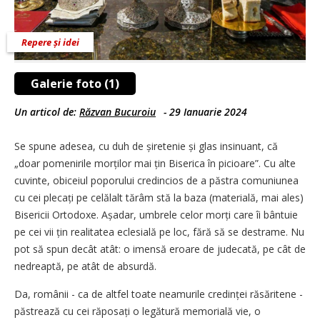
Repere și idei
Galerie foto (1)
Un articol de:
Răzvan Bucuroiu
-
29 Ianuarie 2024
Se spune adesea, cu duh de șiretenie și glas insinuant, că
„doar pomenirile morți­lor mai țin Biserica în picioare”. Cu alte
cuvinte, obiceiul poporului credincios de a păstra comuniunea
cu cei plecați pe celălalt tărâm stă la baza (materială, mai ales)
Bisericii Ortodoxe. Așadar, umbrele celor morți care îi bântuie
pe cei vii țin realitatea eclesială pe loc, fără să se destrame. Nu
pot să spun decât atât: o imensă eroare de judecată, pe cât de
nedreaptă, pe atât de absurdă.
Da, românii - ca de altfel toate neamurile credinței răsăritene -
păstrează cu cei răposați o legătură memorială vie, o