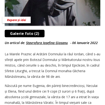
Repere și idei
Galerie foto (2)
Un articol de:
Stavrofora Iosefina Giosanu
-
06 Ianuarie 2022
La Marele Praznic al Arătării Domnului la râul Iordan, când s-au
sfințit apele prin Botezul Domnului și Mântuitorului nostru Iisus
Hristos, când cerurile s-au deschis, în timpul Epiclezei, în cadrul
Sfintei Liturghii, a trecut la Domnul monahia Glicheria
Mănăstireanu, la vârsta de 98 de ani.
Născută pe nume Eugenia, din părinți binecredincioși, Neculai
și Elena, fiind unul dintre cei 9 copii (3 surori și 6 frați), după
absolvirea școlii gimnaziale, la vârsta de 17 ani a intrat în viața
monahală, la Mănăstirea Văratic. În timpul viețuirii sale ca