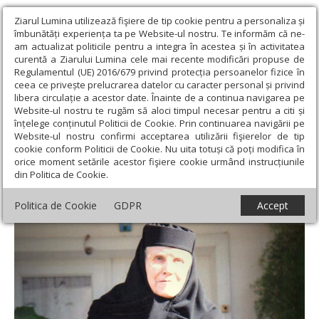
Ziarul Lumina utilizează fişiere de tip cookie pentru a personaliza și
îmbunătăți experiența ta pe Website-ul nostru. Te informăm că ne-
am actualizat politicile pentru a integra în acestea și în activitatea
curentă a Ziarului Lumina cele mai recente modificări propuse de
Regulamentul (UE) 2016/679 privind protecția persoanelor fizice în
ceea ce privește prelucrarea datelor cu caracter personal și privind
libera circulație a acestor date. Înainte de a continua navigarea pe
Website-ul nostru te rugăm să aloci timpul necesar pentru a citi și
Ziarul Lumina
›
Opinii
›
Repere și idei
›
O venerabilă călugăriță
înțelege conținutul Politicii de Cookie. Prin continuarea navigării pe
a Mănăstirii Văratic a trecut la Domnul
Website-ul nostru confirmi acceptarea utilizării fişierelor de tip
cookie conform Politicii de Cookie. Nu uita totuși că poți modifica în
O venerabilă călugăriță a Mănăstirii Văratic
orice moment setările acestor fişiere cookie urmând instrucțiunile
din Politica de Cookie.
a trecut la Domnul
Politica de Cookie
GDPR
Accept