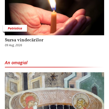
Patristica
Sursa vindecărilor
09 Aug, 2026
An omagial