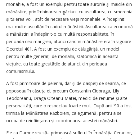
monahie, a fost un exemplu pentru toate surorile și maicile din
mănăstire, prin îmbinarea rugăciunii cu ascultarea, cu smerenia
și tăierea voii, atât de necesare vieții monahale. A îndeplinit
mai multe ascultări în cadrul mănăstirii. Ascultarea ca economă
a mănăstirii a îndeplinit-o cu multă responsabilitate, în
perioada cea mai grea, atunci când în mănăstire era în vigoare
Decretul 401. A fost un exemplu de călugăriță, un model
pentru multe generații de monahii, statornică în această
viețuire, cu toate greutățile de atunci, din perioada
comunismului.
A fost primitoare de pelerini, dar și de oaspeți de seamă, ce
poposeau în căsuța ei, precum Constantin Ciopraga, Lily
Teodoreanu, Draga Olteanu-Matei, medici de renume și alte
personalități, care o respectau foarte mult. După anii ‘90 a fost
trimisă la Mănăstirea Războieni, ca egumenă, pentru a se
ocupa de reînființarea și coordonarea acestei mănăstiri.
Fie ca Dumnezeu să-i primească sufletul în Împărăția Cerurilor,