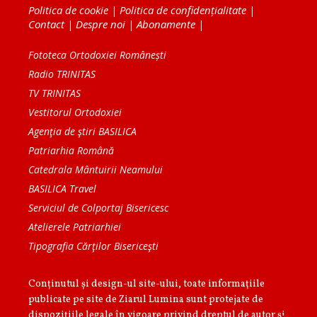
Politica de cookie
|
Politica de confidențialitate
|
Contact
|
Despre noi
|
Abonamente
|
Fototeca Ortodoxiei Românești
Radio TRINITAS
TV TRINITAS
Vestitorul Ortodoxiei
Agenţia de ştiri BASILICA
Patriarhia Română
Catedrala Mântuirii Neamului
BASILICA Travel
Serviciul de Colportaj Bisericesc
Atelierele Patriarhiei
Tipografia Cărţilor Bisericeşti
Conținutul și design-ul site-ului, toate informaţiile
publicate pe site de Ziarul Lumina sunt protejate de
dispoziţiile legale în vigoare privind dreptul de autor şi