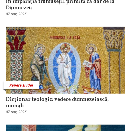
În împărăția frumuseții primită ca dar de la
Dumnezeu
07 Aug, 2026
Repere și idei
Dicționar teologic: vedere dumnezeiască,
monah
07 Aug, 2026