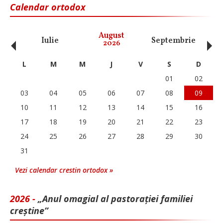
Calendar ortodox
‹
›
August
Iulie
Septembrie
O
2026
L
M
M
J
V
S
D
01
02
03
04
05
06
07
08
09
10
11
12
13
14
15
16
17
18
19
20
21
22
23
24
25
26
27
28
29
30
31
Vezi calendar crestin ortodox »
2026 -
„Anul omagial al pastorației familiei
creștine”