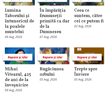
Lumina
În împărăția
Ceea ce
Taborului și
frumuseții
suntem, către
întunericul de
primită ca dar
cei ce putem fi
la poalele
de la
02 Aug, 2026
muntelui
Dumnezeu
06 Aug, 2026
07 Aug, 2026
Repere și idei
Repere și idei
Repere și idei
Mihai
Rugăciunea
Trepte spre
Viteazul, 425
orbului
Înviere
de ani de la
05 Aug, 2026
05 Aug, 2026
înveșnicire
09 Aug, 2026