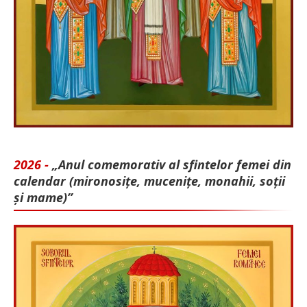
2026 -
„Anul comemorativ al sfintelor femei din
calendar (mironosițe, mu­cenițe, monahii, soții
și mame)”