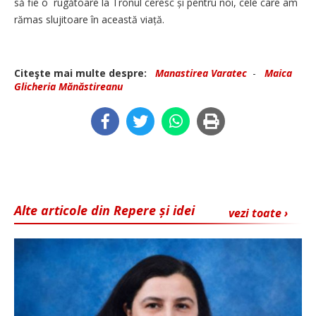
să fie o rugătoare la Tronul ceresc și pentru noi, cele care am
rămas slujitoare în această viață.
Citeşte mai multe despre:
Manastirea Varatec
-
Maica
Glicheria Mănăstireanu
Alte articole din Repere și idei
vezi toate ›