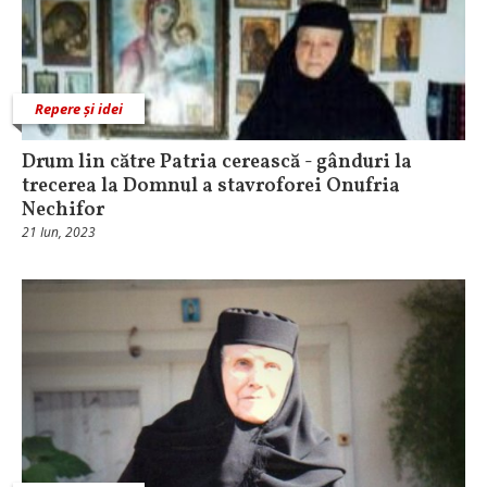
Repere și idei
Drum lin către Patria cerească - gânduri la
trecerea la Domnul a stavroforei Onufria
Nechifor
21 Iun, 2023