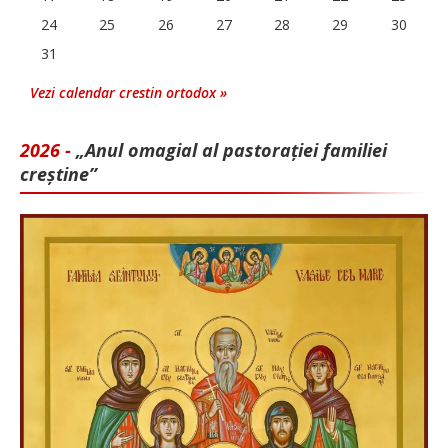
24
25
26
27
28
29
30
31
Vezi calendar crestin ortodox »
2026 -
„Anul omagial al pastorației familiei
creștine”