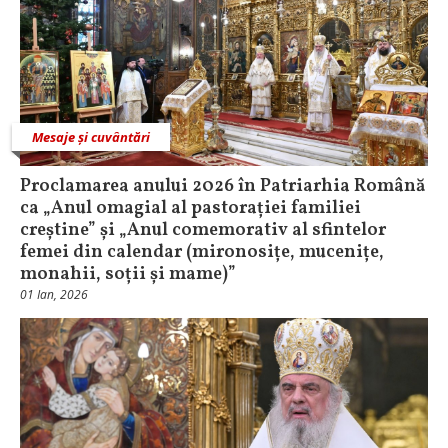
Mesaje și cuvântări
Proclamarea anului 2026 în Patriarhia Română
ca „Anul omagial al pastorației familiei
creștine” și „Anul comemorativ al sfintelor
femei din calendar (mironosițe, mucenițe,
monahii, soții și mame)”
01 Ian, 2026