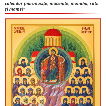
calendar (mironosițe, mu­cenițe, monahii, soții
și mame)”