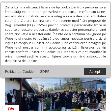
Ziarul Lumina utilizează fişiere de tip cookie pentru a personaliza și
îmbunătăți experiența ta pe Website-ul nostru. Te informăm că ne-
am actualizat politicile pentru a integra în acestea și în activitatea
curentă a Ziarului Lumina cele mai recente modificări propuse de
Regulamentul (UE) 2016/679 privind protecția persoanelor fizice în
ceea ce privește prelucrarea datelor cu caracter personal și privind
libera circulație a acestor date. Înainte de a continua navigarea pe
Website-ul nostru te rugăm să aloci timpul necesar pentru a citi și
Ziarul Lumina
›
Stavrofora Iosefina Giosanu
înțelege conținutul Politicii de Cookie. Prin continuarea navigării pe
Stavrofora Iosefina Giosanu
Website-ul nostru confirmi acceptarea utilizării fişierelor de tip
cookie conform Politicii de Cookie. Nu uita totuși că poți modifica în
orice moment setările acestor fişiere cookie urmând instrucțiunile
din Politica de Cookie.
Politica de Cookie
GDPR
Accept
Știri