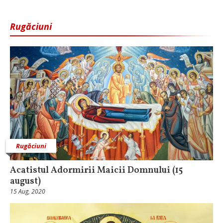
Rugăciuni
Rugăciuni
Acatistul Adormirii Maicii Domnului (15
august)
15 Aug, 2020