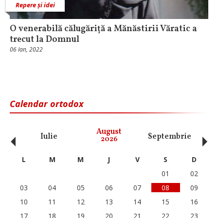
Repere și idei
O venerabilă călugăriță a Mănăstirii Văratic a
trecut la Domnul
06 Ian, 2022
Calendar ortodox
‹
›
August
Iulie
Septembrie
O
2026
L
M
M
J
V
S
D
01
02
03
04
05
06
07
08
09
10
11
12
13
14
15
16
17
18
19
20
21
22
23