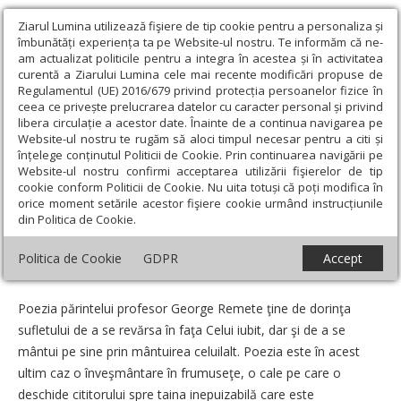
Ziarul Lumina utilizează fişiere de tip cookie pentru a personaliza și
îmbunătăți experiența ta pe Website-ul nostru. Te informăm că ne-
am actualizat politicile pentru a integra în acestea și în activitatea
curentă a Ziarului Lumina cele mai recente modificări propuse de
Regulamentul (UE) 2016/679 privind protecția persoanelor fizice în
ceea ce privește prelucrarea datelor cu caracter personal și privind
libera circulație a acestor date. Înainte de a continua navigarea pe
Website-ul nostru te rugăm să aloci timpul necesar pentru a citi și
Ziarul Lumina
›
Opinii
›
Repere și idei
›
Poetul George Remete,
înțelege conținutul Politicii de Cookie. Prin continuarea navigării pe
despre iubire şi moarte
Website-ul nostru confirmi acceptarea utilizării fişierelor de tip
cookie conform Politicii de Cookie. Nu uita totuși că poți modifica în
Poetul George Remete, despre iubire şi
orice moment setările acestor fişiere cookie urmând instrucțiunile
din Politica de Cookie.
moarte
Politica de Cookie
GDPR
Accept
Un articol de:
Monica Patriche
-
25 August 2010
Poezia părintelui profesor George Remete ţine de dorinţa
sufletului de a se revărsa în faţa Celui iubit, dar şi de a se
mântui pe sine prin mântuirea celuilalt. Poezia este în acest
ultim caz o înveşmântare în frumuseţe, o cale pe care o
deschide cititorului spre taina inepuizabilă care este