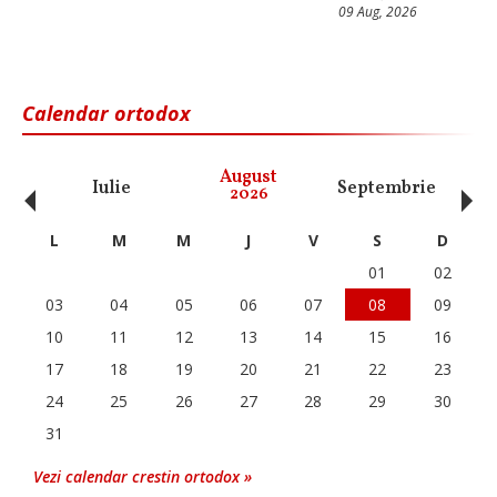
09 Aug, 2026
Calendar ortodox
‹
›
August
Iulie
Septembrie
O
2026
L
M
M
J
V
S
D
01
02
03
04
05
06
07
08
09
10
11
12
13
14
15
16
17
18
19
20
21
22
23
24
25
26
27
28
29
30
31
Vezi calendar crestin ortodox »