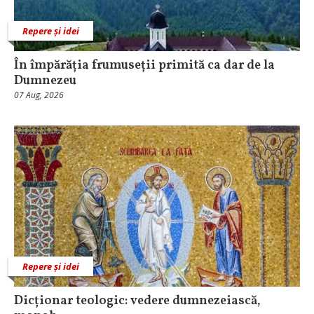
Repere și idei
În împărăția frumuseții primită ca dar de la
Dumnezeu
07 Aug, 2026
Repere și idei
Dicționar teologic: vedere dumnezeiască,