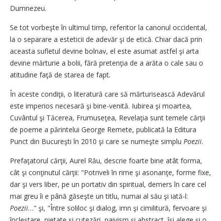
Dumnezeu.
Se tot vorbeşte în ultimul timp, referitor la canonul occidental,
la o separare a esteticii de adevăr şi de etică. Chiar dacă prin
aceasta sufletul devine bolnav, el este asumat astfel şi arta
devine mărturie a bolii, fără pretenţia de a arăta o cale sau o
atitudine faţă de starea de fapt.
În aceste condiţii, o literatură care să mărturisească Adevărul
este imperios necesară şi bine-venită. Iubirea şi moartea,
Cuvântul şi Tăcerea, Frumuseţea, Revelaţia sunt temele cărţii
de poeme a părintelui George Remete, publicată la Editura
Punct din Bucureşti în 2010 şi care se numeşte simplu
Poezii
.
Prefaţatorul cărţii, Aurel Rău, descrie foarte bine atât forma,
cât şi conţinutul cărţii: "Potriveli în rime şi asonanţe, forme fixe,
dar şi vers liber, pe un portativ din spiritual, demers în care cel
mai greu îi e până găseşte un titlu, numai al său şi iată-l:
Poezii
…" şi, "Între soliloc şi dialog, imn şi cimilitură, fervoare şi
încleştare, pietate şi cutezări, naivism şi abstract, îşi alege şi o