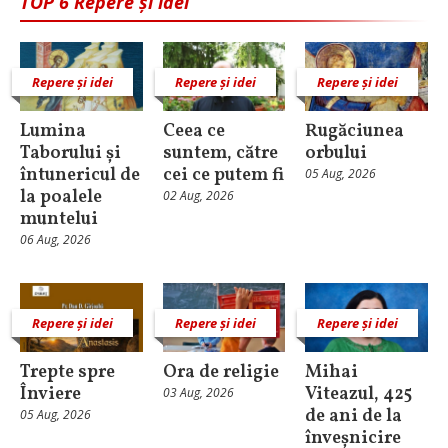
TOP 6 Repere și idei
Repere și idei
Repere și idei
Repere și idei
Lumina
Ceea ce
Rugăciunea
Taborului și
suntem, către
orbului
întunericul de
cei ce putem fi
05 Aug, 2026
la poalele
02 Aug, 2026
muntelui
06 Aug, 2026
Repere și idei
Repere și idei
Repere și idei
Trepte spre
Ora de religie
Mihai
Înviere
Viteazul, 425
03 Aug, 2026
de ani de la
05 Aug, 2026
înveșnicire