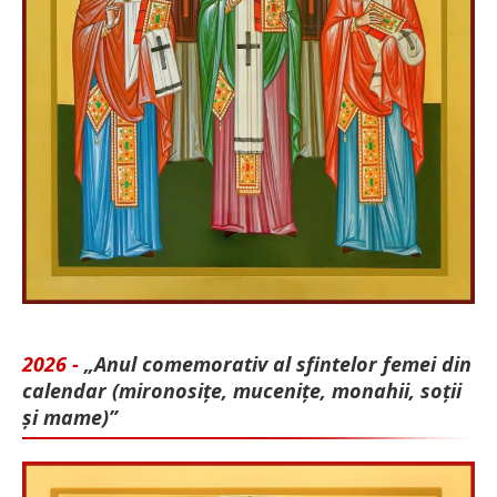
2026 -
„Anul comemorativ al sfintelor femei din
calendar (mironosițe, mu­cenițe, monahii, soții
și mame)”