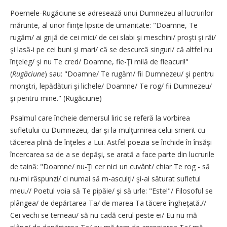
Poemele-Rugăciune se adresează unui Dumnezeu al lucrurilor
mărunte, al unor fiinţe lipsite de umanitate: "Doamne, Te
rugăm/ ai grijă de cei mici/ de cei slabi şi meschini/ proşti şi răi/
şi lasă-i pe cei buni şi mari/ că se descurcă singuri/ că altfel nu
înţeleg/ şi nu Te cred/ Doamne, fie-Ţi milă de fleacuri!"
(
Rugăciune
) sau: "Doamne/ Te rugăm/ fii Dumnezeu/ şi pentru
monştri, lepădături şi lichele/ Doamne/ Te rog/ fii Dumnezeu/
şi pentru mine." (Rugăciune)
Psalmul care încheie demersul liric se referă la vorbirea
sufletului cu Dumnezeu, dar şi la mulţumirea celui smerit cu
tăcerea plină de înţeles a Lui. Astfel poezia se închide în însăşi
încercarea sa de a se depăşi, se arată a face parte din lucrurile
de taină: "Doamne/ nu-Ţi cer nici un cuvânt/ chiar Te rog - să
nu-mi răspunzi/ ci numai să m-asculţi/ şi-ai săturat sufletul
meu.// Poetul voia să Te pipăie/ şi să urle: "Este!"/ Filosoful se
plângea/ de depărtarea Ta/ de marea Ta tăcere îngheţată.//
Cei vechi se temeau/ să nu cadă cerul peste ei/ Eu nu mă