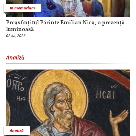
In memoriam
Preasfințitul Părinte Emilian Nica, o prezență
luminoasă
02 Iul, 2026
Analiză
Analiză