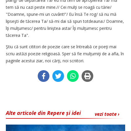
plâng/ de depărtarea Ta/ eu mă tem de apropierea Ta/ mă
tem să nu cazi peste mine.// Cei mulţi se roagă cu tărie/
"Doamne, spune-mi un cuvânt!"/ Eu însă Te rog/ să nu mă
lipseşti de tăcerea Ta/ să-mi dai să spun totdeauna:/ Doamne,
îţi mulţumesc/ pentru liniştea asta/ Îţi mulţumesc pentru
tăcerea Ta".
Ştiu că sunt cititori de poezie care se întreabă ce poeţi mai
scriu astăzi poezie religioasă. Sper să fie mulţumiţi de a afla, în
paginile acestui ziar, noi cărţi, noi scriitori.
Alte articole din Repere și idei
vezi toate ›