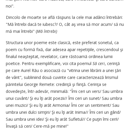
noi".
Dincolo de moarte se află răspuns la cele mai adânci întrebări:
"Mă întrebi dacă te iubesc?/ O, cât aş vrea să mor acum/ să nu
mă mai întrebi" (
Mă întrebi)
Structura unor poeme este clasică, este preferat sonetul, ca
poem cu formă fixă, dar adesea apar repetiţiile, crescendoul şi
finalul neaşteptat, revelator, care răstoarnă ordinea lumii
poetice. Pentru exemplificare, voi cita poemul
Să ceri
, cerinţă
pe care Aurel Rău o asociază cu "vitrina unei librării a unei ţări
de vânt", subliniind două cuvinte care caracterizează lirismul
părintelui George Remete: credinţă şi fiinţă. Cerinţa se
dovedeşte, într-adevăr, minimală: "Îmi ceri un vers/ Sau umbra
unui cuvânt/ Şi eu îţi arăt poezii// Îmi ceri un sunet/ Sau umbra
unei muzici/ Şi eu îţi arăt Armonia/ Îmi cer un sentiment/ Sau
umbra unei dulci simţiri/ Şi eu îţi arăt Inima// Îmi ceri un gând/
Sau umbra unei idei/ Şi eu îţi arăt Sufletul// Ce puţin îmi ceri!/
Învaţă să ceri/ Cere-mă pe mine!"