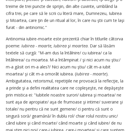
treime de trei puncte de sprijin, din alte cuvinte, umblând la
cifra trei, pe care să le scrii cu literă mare, Dumnezeu, Iubirea
şi Moartea, care ţin de un ritual al lor, în care nu ştii cum te laşi
furat - din antinomic."
Antinomia iubire-moarte este prezentă chiar în titlurile câtorva
poeme:
Iubirea - moarte, Iubirea şi moartea
. Dar să lăsăm
textele să curgă: "M-am dus la întâlnire/ cu iubirea/ ca la
întâlnirea/ cu moartea. M-a întâmpinat / şi nici acum nu ştiu:/
m-a găsit ori m-a ales?/ Nici acum nu ştiu/ cât m-a iubit
moartea/ şi cât m-a omorât iubirea. (
Iubirea - moarte
).
Ambiguitatea, retorismul, repetiţiile ne provoacă la reflecţie, la
a prinde şi a defini realitatea care ne copleşeşte, ne depăşeşte
prin mistica ei: "Iubitele noastre surori/ iubirea şi moartea/ ne
sunt aşa de apropiate/ aşa de frumoase şi intime/ suverane şi
totale/ nu pentru că ne sunt gemene/ ci pentru că sunt o
singură soră/ geamănă/ în dublu rol/ chiar rolul nostru unic/
când iubire şi când moarte/ când moarte şi când iubire/ de nu
mai ştim nici noi/ care-i iubirea, care-i moartea/ şi care suntem