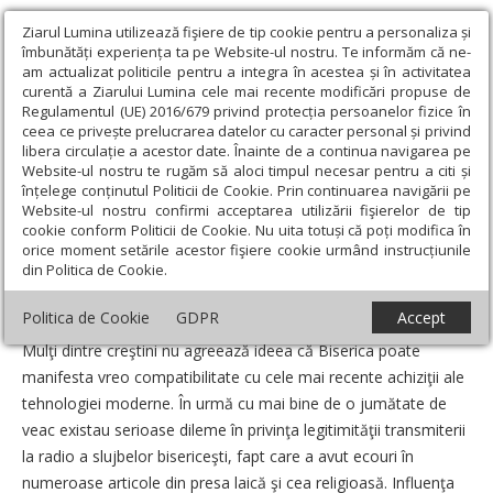
Ziarul Lumina utilizează fişiere de tip cookie pentru a personaliza și
îmbunătăți experiența ta pe Website-ul nostru. Te informăm că ne-
am actualizat politicile pentru a integra în acestea și în activitatea
curentă a Ziarului Lumina cele mai recente modificări propuse de
Regulamentul (UE) 2016/679 privind protecția persoanelor fizice în
ceea ce privește prelucrarea datelor cu caracter personal și privind
libera circulație a acestor date. Înainte de a continua navigarea pe
Website-ul nostru te rugăm să aloci timpul necesar pentru a citi și
Ziarul Lumina
›
Opinii
›
Repere și idei
›
Pomelnicul online faţă
înțelege conținutul Politicii de Cookie. Prin continuarea navigării pe
cu naivitatea
Website-ul nostru confirmi acceptarea utilizării fişierelor de tip
cookie conform Politicii de Cookie. Nu uita totuși că poți modifica în
Pomelnicul online faţă cu naivitatea
orice moment setările acestor fişiere cookie urmând instrucțiunile
din Politica de Cookie.
Un articol de:
Ionuţ Bursuc
-
30 Noiembrie 2007
Politica de Cookie
GDPR
Accept
Mulţi dintre creştini nu agreează ideea că Biserica poate
manifesta vreo compatibilitate cu cele mai recente achiziţii ale
tehnologiei moderne. În urmă cu mai bine de o jumătate de
veac existau serioase dileme în privinţa legitimităţii transmiterii
la radio a slujbelor bisericeşti, fapt care a avut ecouri în
numeroase articole din presa laică şi cea religioasă. Influenţa