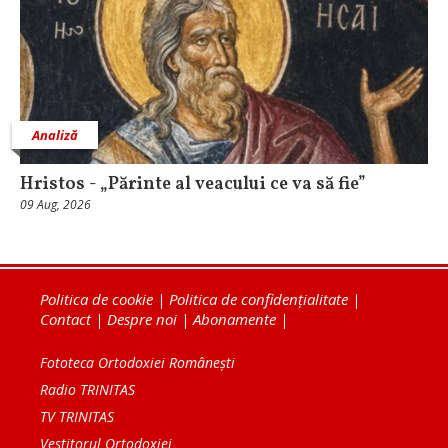
Analiză
Hristos - „Părinte al veacului ce va să fie”
09 Aug, 2026
Politica de cookie
|
Politica de confidențialitate
|
Contact
|
Despre noi
|
Abonamente
|
Fototeca Ortodoxiei Românești
Radio TRINITAS
TV TRINITAS
Vestitorul Ortodoxiei