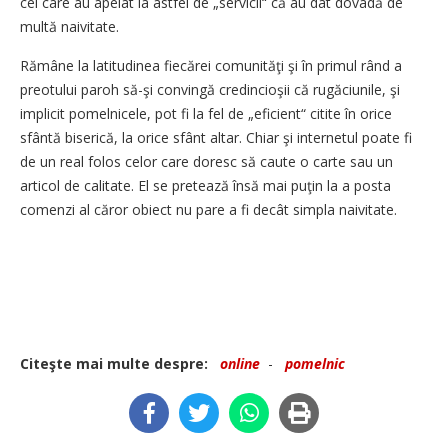
cei care au apelat la astfel de „servicii“ că au dat dovadă de
multă naivitate.
Rămâne la latitudinea fiecărei comunităţi şi în primul rând a
preotului paroh să-şi convingă credincioşii că rugăciunile, şi
implicit pomelnicele, pot fi la fel de „eficient“ citite în orice
sfântă biserică, la orice sfânt altar. Chiar şi internetul poate fi
de un real folos celor care doresc să caute o carte sau un
articol de calitate. El se pretează însă mai puţin la a posta
comenzi al căror obiect nu pare a fi decât simpla naivitate.
Citeşte mai multe despre:
online
-
pomelnic