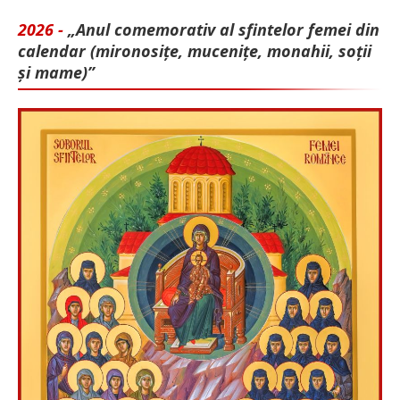
2026 -
„Anul comemorativ al sfintelor femei din
calendar (mironosițe, mu­cenițe, monahii, soții
și mame)”