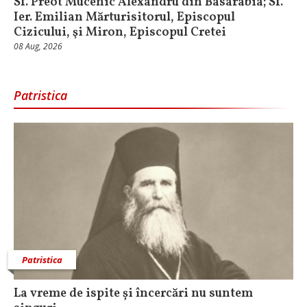
Sf. Preot Mucenic Alexandru din Basarabia; Sf.
Ier. Emilian Mărturisitorul, Episcopul
Cizicului, şi Miron, Episcopul Cretei
08 Aug, 2026
Patristica
Patristica
La vreme de ispite și încercări nu suntem