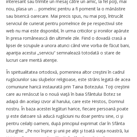
interesant sau trimite un mesaj către un amic, la fel poţi, mai
nou, plasa un … pomelnic pentru a fi pomenit la o mănăstire
sau biserică oarecare. Mai precis spus, nu mai poţi, întrucât
serviciul de curierat pentru pomelnice de pe respectivul site
web nu mai este disponibil, în urma criticilor şi ironiilor apărute
în presa românească din ultimele zile. Fiind o dovadă crasă a
lipsei de scrupule a unora atunci când vine vorba de făcut bani,
apariţia acestui „serviciu“ semnalează totodată o stare de
lucruri care merită atenţie.
În spiritualitatea ortodoxă, pomenirea altor creştini în cadrul
rugăciunilor sau slujbelor religioase, este strâns legată de acea
comuniune harică instaurată prin Taina Botezului. Toţi creştinii
care au renăscut la o nouă viaţă în baia Sfântului Botez se
adapă din acelaşi izvor al harului, care este Hristos, Domnul
nostru. În baza acestei legături harice, fiecare persoană poate
şi este datoare să aducă rugăciuni nu doar pentru sine, ci şi
pentru ceilalţi oameni, după principiul exprimat clar în Sfânta
Liturghie: „Pe noi înşine şi unii pe alţii şi toată viaţa noastră, lui