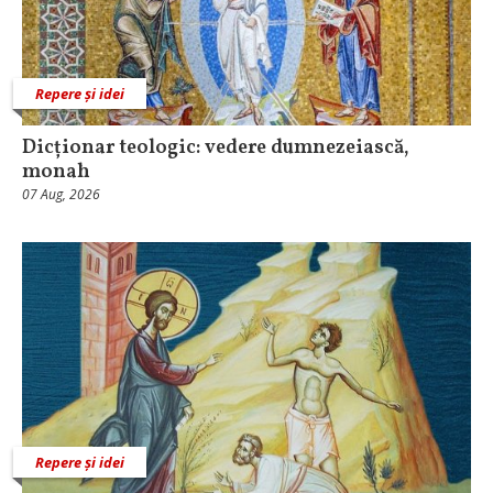
Repere și idei
Dicționar teologic: vedere dumnezeiască,
monah
07 Aug, 2026
Repere și idei