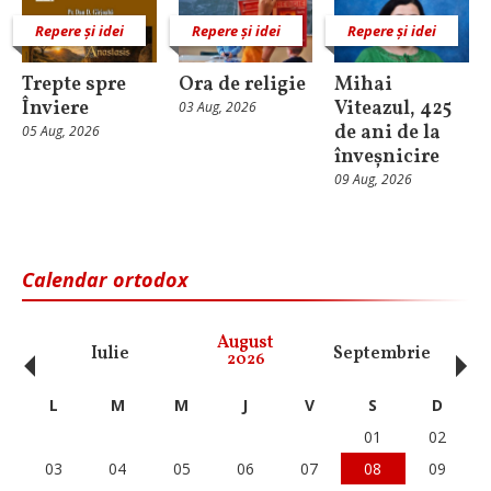
Repere și idei
Repere și idei
Repere și idei
Trepte spre
Ora de religie
Mihai
Înviere
Viteazul, 425
03 Aug, 2026
de ani de la
05 Aug, 2026
înveșnicire
09 Aug, 2026
Calendar ortodox
‹
›
August
Iulie
Septembrie
O
2026
L
M
M
J
V
S
D
01
02
03
04
05
06
07
08
09