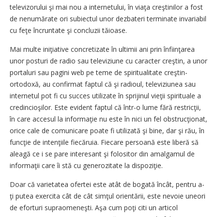
televizorului şi mai nou a internetului, în viaţa creştinilor a fost
de nenumărate ori subiectul unor dezbateri terminate invariabil
cu feţe încruntate şi concluzii tăioase.
Mai multe iniţiative concretizate în ultimii ani prin înfiinţarea
unor posturi de radio sau televiziune cu caracter creştin, a unor
portaluri sau pagini web pe teme de spiritualitate creştin-
ortodoxă, au confirmat faptul că şi radioul, televiziunea sau
internetul pot fi cu succes utilizate în sprijinul vieţii spirituale a
credincioşilor. Este evident faptul că într-o lume fără restricţii,
în care accesul la informaţie nu este în nici un fel obstrucţionat,
orice cale de comunicare poate fi utilizată şi bine, dar şi rău, în
funcţie de intenţiile fiecăruia. Fiecare persoană este liberă să
aleagă ce i se pare interesant şi folositor din amalgamul de
informaţii care îi stă cu generozitate la dispoziţie.
Doar că varietatea ofertei este atât de bogată încât, pentru a-
ţi putea exercita cât de cât simţul orientării, este nevoie uneori
de eforturi supraomeneşti. Aşa cum poţi citi un articol