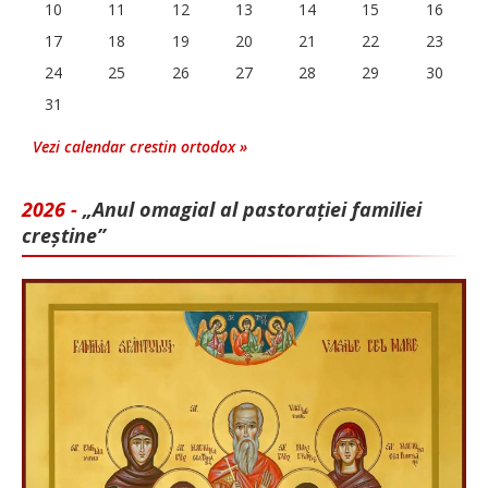
10
11
12
13
14
15
16
17
18
19
20
21
22
23
24
25
26
27
28
29
30
31
Vezi calendar crestin ortodox »
2026 -
„Anul omagial al pastorației familiei
creștine”