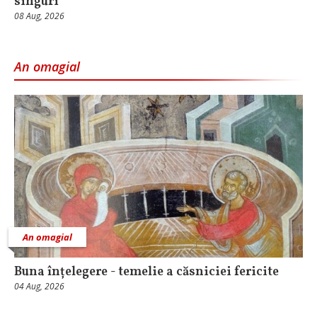
singuri
08 Aug, 2026
An omagial
An omagial
Buna înțelegere - temelie a căsniciei fericite
04 Aug, 2026