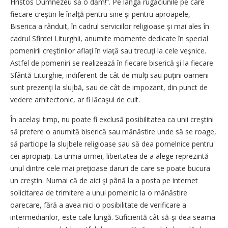
Hristos Dumnezeu să o dăm!“. Pe lângă rugăciunile pe care
fiecare creştin le înalţă pentru sine şi pentru aproapele,
Biserica a rânduit, în cadrul serviciilor religioase şi mai ales în
cadrul Sfintei Liturghii, anumite momente dedicate în special
pomenirii creştinilor aflaţi în viaţă sau trecuţi la cele veşnice.
Astfel de pomeniri se realizează în fiecare biserică şi la fiecare
Sfântă Liturghie, indiferent de cât de mulţi sau puţini oameni
sunt prezenţi la slujbă, sau de cât de impozant, din punct de
vedere arhitectonic, ar fi lăcaşul de cult.
În acelaşi timp, nu poate fi exclusă posibilitatea ca unii creştini
să prefere o anumită biserică sau mănăstire unde să se roage,
să participe la slujbele religioase sau să dea pomelnice pentru
cei apropiaţi. La urma urmei, libertatea de a alege reprezintă
unul dintre cele mai preţioase daruri de care se poate bucura
un creştin. Numai că de aici şi până la a posta pe internet
solicitarea de trimitere a unui pomelnic la o mănăstire
oarecare, fără a avea nici o posibilitate de verificare a
intermediarilor, este cale lungă. Suficientă cât să-şi dea seama