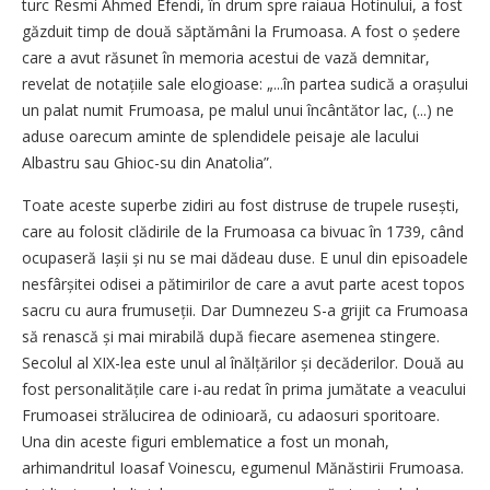
turc Resmi Ahmed Efendi, în drum spre raiaua Hotinului, a fost
găzduit timp de două săptămâni la Frumoasa. A fost o ședere
care a avut răsunet în memoria acestui de vază demnitar,
revelat de notațiile sale elogioase: „...în partea sudică a orașului
un palat numit Frumoasa, pe malul unui încântător lac, (...) ne
aduse oarecum aminte de splendidele peisaje ale lacului
Albastru sau Ghioc-su din Anatolia”.
Toate aceste superbe zidiri au fost distruse de trupele rusești,
care au folosit clădirile de la Frumoasa ca bivuac în 1739, când
ocupaseră Iașii și nu se mai dădeau duse. E unul din episoadele
nesfârșitei odisei a pătimirilor de care a avut parte acest topos
sacru cu aura frumuseții. Dar Dumnezeu S-a grijit ca Frumoasa
să renască și mai mirabilă după fiecare asemenea stingere.
Secolul al XIX-lea este unul al înălțărilor și decăderilor. Două au
fost personalitățile care i-au redat în prima jumătate a veacului
Frumoasei strălucirea de odinioară, cu adaosuri sporitoare.
Una din aceste figuri emblematice a fost un monah,
arhimandritul Ioasaf Voinescu, egumenul Mănăstirii Frumoasa.