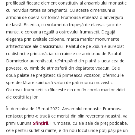
profilează fiecare element constitutiv al ansamblului monastic
cu individualitatea sa pregnantă. Cu aceste dimensiuni și
armonii de operă simfonică Frumoasa etalează o anvergură
de lavră. Biserica, cu volumetria trupeșă de elansat țanc de
munte, e coroana regală a ostrovului frumuseții. Degajă
eleganță prin zveltele coloane, marca marilor monumente
arhitectonice ale clasicismului. Palatul de pe Ziduri e aureolat
cu distincție princiară, iar din ruinele ce aminteau de Palatul
Domnițelor au renăscut, reîntrupând din piatră silueta cea de
poveste, cu nimb de atmosferă din depărtate veacuri. Cele
două palate se pregătesc să primească vizitatori, oferindu-le
spre desfătare spirituală valori de patrimoniu muzeistic.
Ostrovul frumuseții strălucește din nou în corola marilor zidiri
ale cetății Iașilor.
În duminica de 15 mai 2022, Ansamblul monastic Frumoasa,
renăscut printr-o trudă ce merită din plin reverența noastră, va
primi Cununa
Sfințirii
. Frumoasa, cu ale sale de preț podoabe,
cele pentru suflet și minte, e din nou locul unde poți păși pe un