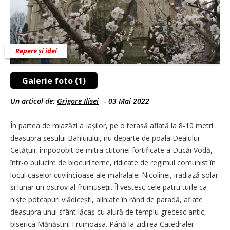
Repere și idei
Galerie foto (1)
Un articol de:
Grigore Ilisei
-
03 Mai 2022
În partea de miazăzi a Iașilor, pe o terasă aflată la 8-10 metri
deasupra șesului Bahluiului, nu departe de poala Dealului
Cetățuii, împodobit de mitra ctitoriei fortificate a Ducăi Vodă,
într-o bulucire de blocuri terne, ridicate de regimul comunist în
locul caselor cuviincioase ale mahalalei Nicolinei, iradiază solar
și lunar un ostrov al frumuseții. Îl vestesc cele patru turle ca
niște potcapuri vlădicești, aliniate în rând de paradă, aflate
deasupra unui sfânt lăcaș cu alură de templu grecesc antic,
biserica Mănăstirii Frumoasa. Până la zidirea Catedralei