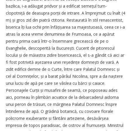
bazilica, i-a adăugat pridvor și a edificat semețul turn-
clopotniță de deasupra porții de intrare. A împrejmuit cu înalt (4
m) și gros zid din piatră ctitoria. Restaurată în stil renascentist,
biserica îți lua ochii prin înfățișarea sa majestuoasă, ceea ce i-a
atras la acea vreme denumirea de Frumoasa, ce a apărut
pentru prima oară într-o însemnare grecească de pe o
Evanghelie, descoperită la București. Cucerit de pitorescul
locului și de măiastra zidire bisericească, el s-a gândit că aici ar
fi fost potrivită așezarea unei reședințe domnești de vară. A
zidit edificii demne de o Curte, între care Palatul Domnesc și
cel al Domnițelor, și a barat pârâul Nicolina, spre a da naștere
unui luciu de apă pe care se vâslea cu bărci și caiace.
Personajele Curții și musafirii de seamă, ce poposeau ades
aici, porneau în plimbări acvatice de la debarcaderul aidoma
unui peron de trăsuri, ce mărginea Palatul Domnesc înspre
întinderea de apă. O grădină botanică, cu covoare florale
policrome exuberante și fântâni arteziene, desăvârșea
impresia de topos paradisiac, de ostrov al frumuseții. Ministrul