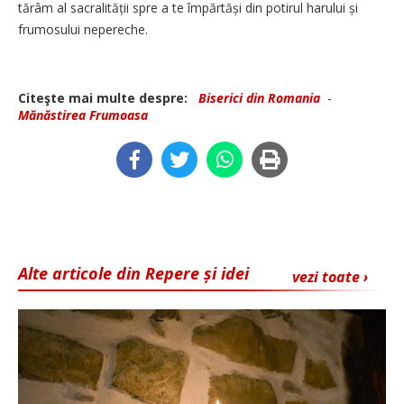
tărâm al sacralității spre a te împărtăși din potirul harului și
frumosului nepereche.
Citeşte mai multe despre:
Biserici din Romania
-
Mănăstirea Frumoasa
Alte articole din Repere și idei
vezi toate ›