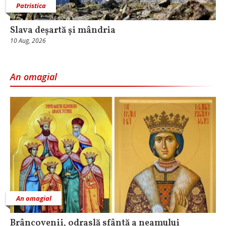
Patristica
Slava deșartă și mândria
10 Aug, 2026
An omagial
An omagial
Brâncovenii, odraslă sfântă a neamului