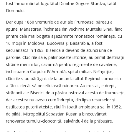
fost înmormântat logofătul Dimitrie Grigore Sturdza, tatăl
Domnului.
Dar după 1860 vremurile de aur ale Frumoasei păreau a
apune. Mănăstirea, închinată din vechime Muntelui Sinai, fiind
printre cele mai bogate așezăminte monastice românești, cu
16 moșii în Moldova, Bucovina și Basarabia, a fost
secularizată în 1863. Biserica a devenit de atunci una de
parohie. Clădirile sale, palimpseste istorice, au primit destinații
străine menirii lor, cazarmă pentru regimente de cavalerie,
închisoare a Corpului IV Armată, spital militar. Neîngrijite,
clădirile s-au părăginit de la un an la altul. Regimul comunist n-
a făcut decât să pecetluiască ruinarea. Au existat, e drept,
strădanii ale Bisericii de a păstra ostrovul acesta de frumusețe,
dar acestea nu aveau cum îndrepta, din lipsa resurselor și
ostilitatea puterii ateiste, răul în toată amploarea sa. În 1952,
de pildă, Mitropolitul Sebastian Rusan a binecuvântat
renovarea turnului-clopotniță, salvându-l de la pră­bușire.