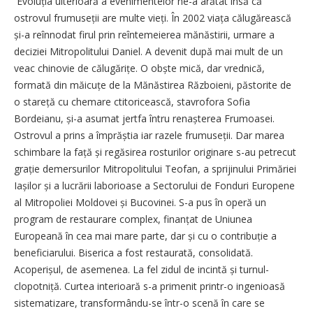
Evoluția ulterioară a evenimentelor ne-a arătat însă că
ostrovul frumuseții are multe vieți. În 2002 viața călugărească
și-a reînnodat firul prin reîntemeierea mănăstirii, urmare a
deciziei Mitropolitului Daniel. A devenit după mai mult de un
veac chinovie de călugărițe. O obște mică, dar vrednică,
formată din măicuțe de la Mănăstirea Războieni, păstorite de
o stareță cu chemare ctitoricească, stavrofora Sofia
Bordeianu, și-a asumat jertfa întru renașterea Frumoasei.
Ostrovul a prins a împrăștia iar razele frumuseții. Dar marea
schimbare la față și regăsirea rosturilor originare s-au petrecut
grație demersurilor Mitropolitului Teofan, a sprijinului Primăriei
Iașilor și a lucrării laborioase a Sectorului de Fonduri Europene
al Mitropoliei Moldovei și Bucovinei. S-a pus în operă un
program de restaurare complex, finanțat de Uniunea
Europeană în cea mai mare parte, dar și cu o contribuție a
beneficiarului. Biserica a fost restaurată, consolidată.
Acoperișul, de asemenea. La fel zidul de incintă și turnul-
clopotniță. Curtea interioară s-a primenit printr-o ingenioasă
sistematizare, transformându-se într-o scenă în care se