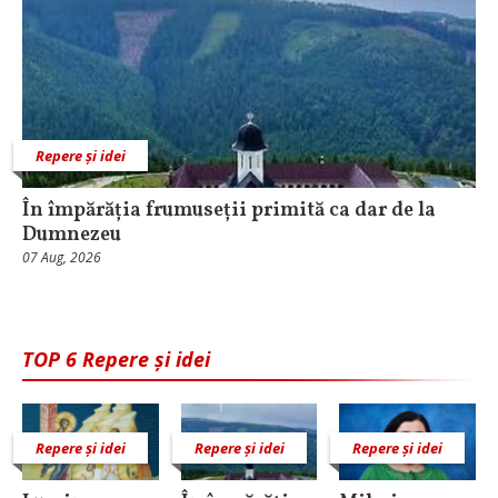
Repere și idei
În împărăția frumuseții primită ca dar de la
Dumnezeu
07 Aug, 2026
TOP 6 Repere și idei
Repere și idei
Repere și idei
Repere și idei