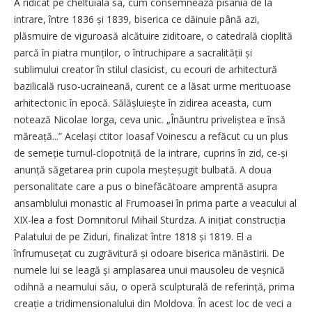
A ridicat pe cheltuiala sa, cum consemnează pisania de la
intrare, între 1836 și 1839, biserica ce dăinuie până azi,
plăsmuire de viguroasă alcătuire ziditoare, o catedrală cioplită
parcă în piatra munților, o întruchipare a sacralității și
sublimului creator în stilul clasicist, cu ecouri de arhitectură
bazilicală ruso-ucraineană, curent ce a lăsat urme merituoase
arhitectonic în epocă. Sălășluiește în zidirea aceasta, cum
notează Nicolae Iorga, ceva unic. „Înăuntru priveliștea e însă
măreață...” Același ctitor Ioasaf Voinescu a refăcut cu un plus
de semeție turnul-clopotniță de la intrare, cuprins în zid, ce-și
anunță săgetarea prin cupola meșteșugit bulbată. A doua
personalitate care a pus o binefăcătoare amprentă asupra
ansamblului monastic al Frumoasei în prima parte a veacului al
XIX-lea a fost Domnitorul Mihail Sturdza. A inițiat construcția
Palatului de pe Ziduri, finalizat între 1818 și 1819. El a
înfrumusețat cu zugrăvitură și odoare biserica mănăstirii. De
numele lui se leagă și amplasarea unui mausoleu de veșnică
odihnă a neamului său, o operă sculpturală de referință, prima
creație a tridimensionalului din Moldova. În acest loc de veci a