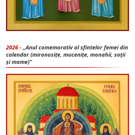
2026 -
„Anul comemorativ al sfintelor femei din
calendar (mironosițe, mu­cenițe, monahii, soții
și mame)”