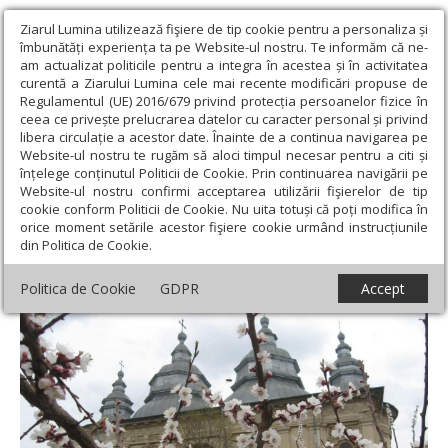
Ziarul Lumina utilizează fişiere de tip cookie pentru a personaliza și
îmbunătăți experiența ta pe Website-ul nostru. Te informăm că ne-
am actualizat politicile pentru a integra în acestea și în activitatea
curentă a Ziarului Lumina cele mai recente modificări propuse de
Regulamentul (UE) 2016/679 privind protecția persoanelor fizice în
ceea ce privește prelucrarea datelor cu caracter personal și privind
libera circulație a acestor date. Înainte de a continua navigarea pe
Website-ul nostru te rugăm să aloci timpul necesar pentru a citi și
Ziarul Lumina
›
Opinii
›
Repere și idei
›
Renașterea ostrovului
înțelege conținutul Politicii de Cookie. Prin continuarea navigării pe
frumuseții din cetatea Iașilor
Website-ul nostru confirmi acceptarea utilizării fişierelor de tip
cookie conform Politicii de Cookie. Nu uita totuși că poți modifica în
Renașterea ostrovului frumuseții din
orice moment setările acestor fişiere cookie urmând instrucțiunile
din Politica de Cookie.
cetatea Iașilor
Politica de Cookie
GDPR
Accept