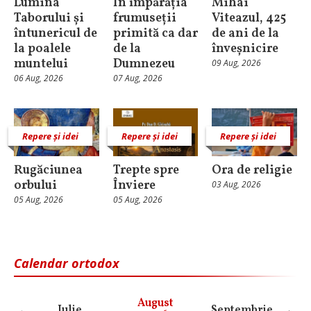
Lumina
În împărăția
Mihai
Taborului și
frumuseții
Viteazul, 425
întunericul de
primită ca dar
de ani de la
la poalele
de la
înveșnicire
muntelui
Dumnezeu
09 Aug, 2026
06 Aug, 2026
07 Aug, 2026
Repere și idei
Repere și idei
Repere și idei
Rugăciunea
Trepte spre
Ora de religie
orbului
Înviere
03 Aug, 2026
05 Aug, 2026
05 Aug, 2026
Calendar ortodox
August
Iulie
Septembrie
O