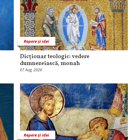
Repere și idei
Dicționar teologic: vedere
dumnezeiască, monah
07 Aug, 2026
Repere și idei