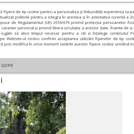
ză fişiere de tip cookie pentru a personaliza și îmbunătăți experiența ta p
alizat politicile pentru a integra în acestea și în activitatea curentă a Z
opuse de Regulamentul (UE) 2016/679 privind protecția persoanelor fizi
 caracter personal și privind libera circulație a acestor date. Înainte de 
eologie și spiritualitate
Educaţie și Cultură
Societate
rugăm să aloci timpul necesar pentru a citi și înțelege conținutul Pol
pe Website-ul nostru confirmi acceptarea utilizării fişierelor de tip cook
că poți modifica în orice moment setările acestor fişiere cookie urmând ins
Editorial
Repere și idei
Pilda zilei
GDPR
al purtării crucii
i
ie
Februarie
Martie
Aprilie
Mai
Iunie