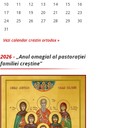
10
11
12
13
14
15
16
17
18
19
20
21
22
23
24
25
26
27
28
29
30
31
Vezi calendar crestin ortodox »
2026 -
„Anul omagial al pastorației
familiei creștine”