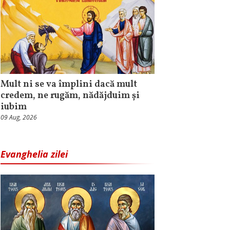
Mult ni se va împlini dacă mult
credem, ne rugăm, nădăjduim și
iubim
09 Aug, 2026
Evanghelia zilei