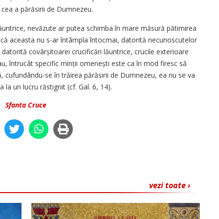
i cea a părăsirii de Dumnezeu.
lăuntrice, nevăzute ar putea schimba în mare măsură pătimirea
 dacă aceasta nu s-ar întâmpla întocmai, datorită necunoscutelor
atorită covâr­șitoarei crucificări lăuntrice, crucile exterioare
, întrucât specific minții ome­nești este ca în mod firesc să
 cufundân­du-se în trăirea părăsirii de Dumnezeu, ea nu se va
a un lucru răstignit (cf. Gal. 6, 14).
-
Sfanta Cruce
vezi toate ›