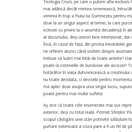
Teologia Crucii, pe care o putem afla exclusiv în
mai adâncă decât mintea omenească, întrucât își
venirea în trup a Fiului lui Dumnezeu pentru 
doar la un singur aspect al temei, la care purce
eclesiei cu privire la o anumită decadență în a
al discursului, deși uneori bine intenționat, dar
Însă, în cazul de față, din pricina inevitabilei
ne referim atunci când vorbim despre asumarea 
trebuie să luăm mai întâi de toate aminte? Oare l
poate la ostenelile de bunăvoie ale ascezei? T
hotărâtor în viața duhovnicească a creștinului ș
nu toate deodată, ci deosebi pentru momentul d
mă aplec doar asupra unui singur lucru, supunând
poate pentru mai multe suflete.
Aş zice că toate cele enumerate mai sus reprez
exterior, deși cu totul reală. Potrivit Sfințilo
scopul câștigării unei stări potrivite sălășluirii
purtare exterioară a crucii pare a fi un fel de 