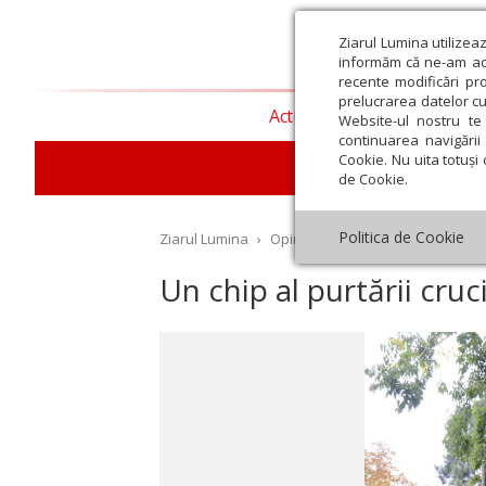
Ziarul Lumina utilizea
informăm că ne-am actu
recente modificări pr
prelucrarea datelor cu
Actualitate religioasă
T
Website-ul nostru te 
continuarea navigării 
Cookie. Nu uita totuși 
de Cookie.
Politica de Cookie
Ziarul Lumina
›
Opinii
›
Repere și idei
›
Un chip 
Un chip al purtării cruci
st
Septembrie
Octombrie
Noiembrie
Decembrie
Ianuar