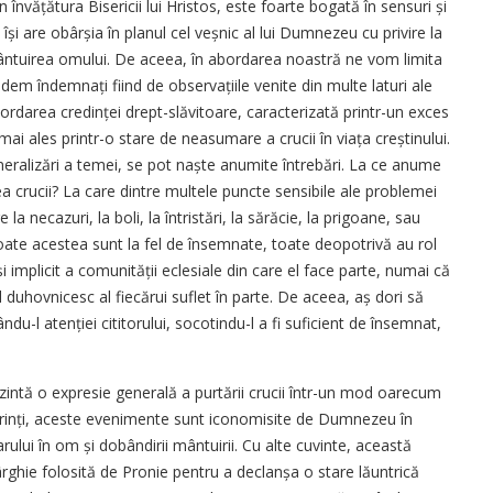
 învățătura Bisericii lui Hristos, este foarte bogată în sensuri și
 are obârșia în planul cel veșnic al lui Dumnezeu cu privire la
mântuirea omului. De aceea, în abordarea noastră ne vom limita
dem îndem­nați fiind de observațiile venite din multe laturi ale
bordarea credinței drept-slăvitoare, caracterizată printr-un exces
 mai ales printr-o stare de neasumare a crucii în viața creștinului.
 generalizări a temei, se pot naște anumite întrebări. La ce anume
crucii? La care dintre multele puncte sensibile ale problemei
a necazuri, la boli, la întristări, la sărăcie, la prigoane, sau
oate acestea sunt la fel de însemnate, toate deopotrivă au rol
i implicit a comunității eclesiale din care el face parte, numai că
uhovnicesc al fiecărui suflet în parte. De aceea, aș dori să
u-l atenției cititorului, socotindu-l a fi suficient de însemnat,
intă o expresie generală a purtării crucii într-un mod oarecum
r Părinți, aceste evenimente sunt iconomisite de Dumnezeu în
 harului în om și dobândirii mântuirii. Cu alte cuvinte, această
pârghie folosită de Pronie pentru a de­clanșa o stare lăuntrică