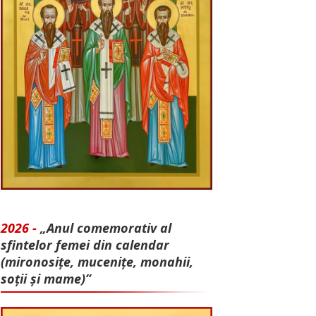
2026 -
„Anul comemorativ al
sfintelor femei din calendar
(mironosițe, mu­cenițe, monahii,
soții și mame)”