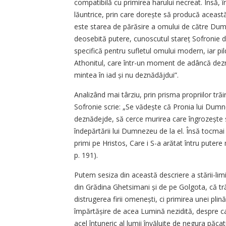
compati­bilă cu primirea harului necreat. Însă, 
lăuntrice, prin care dorește să producă această 
este starea de părăsire a omului de către Dum
deosebită putere, cunoscutul stareț Sofronie d
specifică pentru sufletul omului modern, iar pil
Athonitul, care într-un moment de adâncă deznăd
mintea în iad și nu deznădăjdui”.
Analizând mai târziu, prin prisma propriilor trăi
Sofronie scrie: „Se vădește că Pronia lui Dumn
deznădejde, să cerce murirea care îngrozește suf
îndepărtării lui Dumnezeu de la el. Însă tocmai
primi pe Hristos, Care i S-a arătat întru put
p. 191).
Putem sesiza din această descriere a stării-limi
din Grădina Ghe­tsimani și de pe Golgota, că tră
distrugerea firii omenești, ci primirea unei pl
împărtășire de acea Lumină nezidită, despre car
acel întuneric al lumii învăluite de negura păcatul