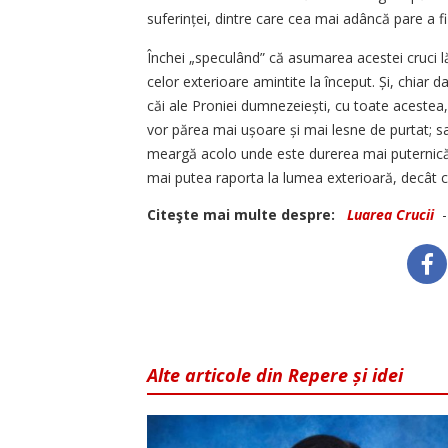
suferinței, dintre care cea mai adâncă pare a f
Închei „speculând” că asumarea acestei cruci 
celor exterioare amintite la început. Și, chiar
căi ale Proniei dumnezeiești, cu toate acestea, d
vor părea mai ușoare și mai lesne de purtat; sau
meargă acolo unde este durerea mai puternică,
mai putea raporta la lumea exterioară, decât ca l
Citeşte mai multe despre:
Luarea Crucii
Alte articole din Repere și idei