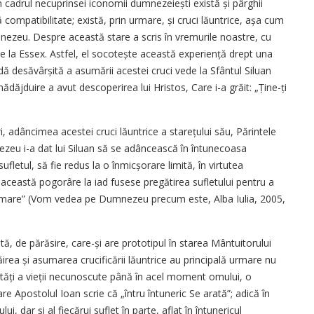
în cadrul necuprinsei iconomii dumnezeiești există și pârghii
compatibilitate; există, prin urmare, și cruci lăuntrice, așa cum
nezeu. Despre această stare a scris în vremurile noastre, cu
e la Essex. Astfel, el socotește această experiență drept una
dă desăvârșită a asumării acestei cruci vede la Sfântul Siluan
ăjduire a avut descoperirea lui Hristos, Care i-a grăit: „Ține-ți
ri, adâncimea acestei cruci lăuntrice a starețului său, Părintele
ezeu i-a dat lui Siluan să se adâncească în întunecoasa
letul, să fie redus la o înmicșorare limită, în virtutea
 a­ceastă pogorâre la iad fusese pregătirea sufletului pentru a
ere mare” (Vom vedea pe Dumnezeu precum este, Alba Iulia, 2005,
tă, de părăsire, care-și are prototipul în starea Mântuitorului
irea și asumarea crucificării lăuntrice au principală urmare nu
inătăți a vieții necunoscute până în acel moment omului, o
e Apostolul Ioan scrie că „întru întuneric Se arată”; adică în
ui, dar și al fiecărui suflet în parte, aflat în întunericul