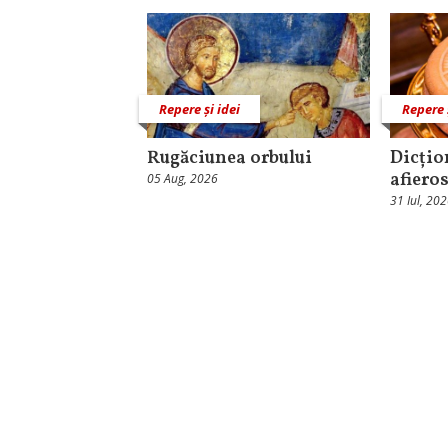
Repere și idei
Repere 
Rugăciunea orbului
Dicțio
afieros
05 Aug, 2026
31 Iul, 20