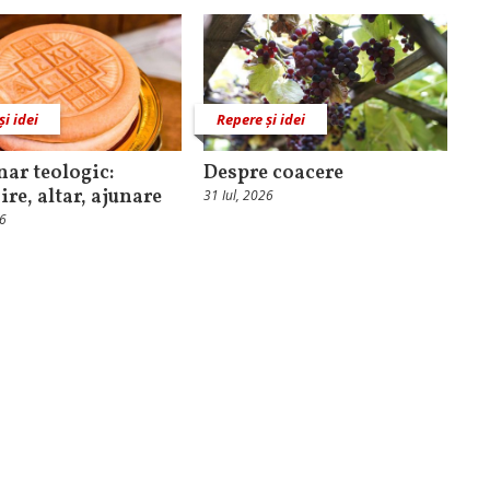
și idei
Repere și idei
nar teologic:
Despre coacere
ire, altar, ajunare
31 Iul, 2026
26