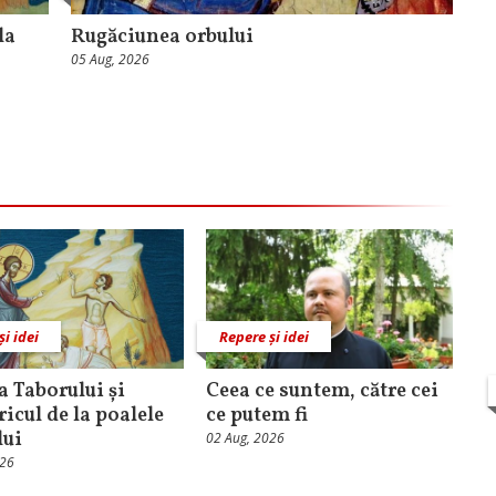
la
Rugăciunea orbului
05 Aug, 2026
și idei
Repere și idei
 Taborului și
Ceea ce suntem, către cei
ricul de la poalele
ce putem fi
lui
02 Aug, 2026
026