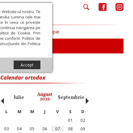
e Website-ul nostru. Te
iarului Lumina cele mai
ce în ceea ce privește
a continua navigarea pe
Opinii
Filantropie
iticii de Cookie. Prin
ie conform Politicii de
trucțiunile din Politica
Accept
Calendar ortodox
‹
›
August
Iulie
Septembrie
Octombrie
Noiembri
2026
L
M
M
J
V
S
D
01
02
03
04
05
06
07
08
09