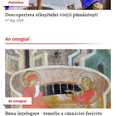
Patristica
Descoperirea sfârșitului vieții pământești
07 Aug, 2026
An omagial
An omagial
Buna înțelegere - temelie a căsniciei fericite