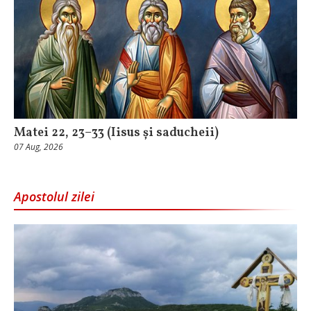
Matei 22, 23–33 (Iisus și saducheii)
07 Aug, 2026
Apostolul zilei