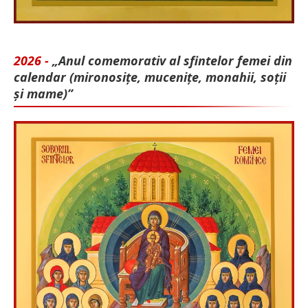
2026 -
„Anul comemorativ al sfintelor femei din
calendar (mironosițe, mu­cenițe, monahii, soții
și mame)”