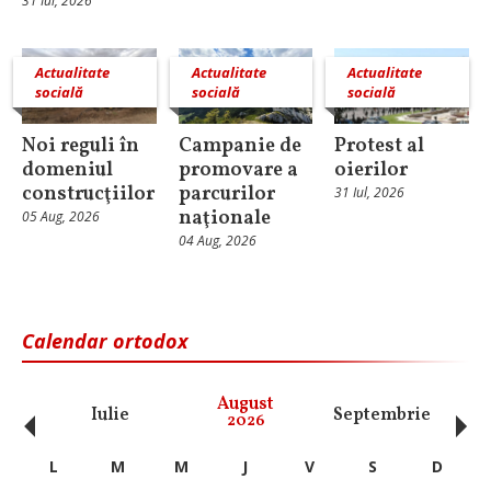
31 Iul, 2026
Actualitate
Actualitate
Actualitate
socială
socială
socială
Noi reguli în
Campanie de
Protest al
domeniul
promovare a
oierilor
construcţiilor
parcurilor
31 Iul, 2026
naţionale
05 Aug, 2026
04 Aug, 2026
Calendar ortodox
‹
›
August
Iulie
Septembrie
O
2026
L
M
M
J
V
S
D