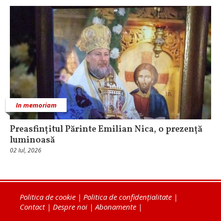
In memoriam
Preasfințitul Părinte Emilian Nica, o prezență
luminoasă
02 Iul, 2026
Politica de cookie
|
Politica de confidențialitate
|
Contact
|
Despre noi
|
Abonamente
|