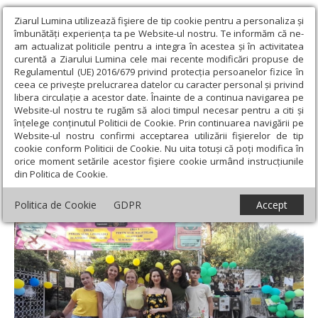
Ziarul Lumina utilizează fişiere de tip cookie pentru a personaliza și
îmbunătăți experiența ta pe Website-ul nostru. Te informăm că ne-
am actualizat politicile pentru a integra în acestea și în activitatea
curentă a Ziarului Lumina cele mai recente modificări propuse de
Regulamentul (UE) 2016/679 privind protecția persoanelor fizice în
ceea ce privește prelucrarea datelor cu caracter personal și privind
libera circulație a acestor date. Înainte de a continua navigarea pe
Website-ul nostru te rugăm să aloci timpul necesar pentru a citi și
Ziarul Lumina
›
Societate
›
Actualitate socială
›
Târg caritabil în
înțelege conținutul Politicii de Cookie. Prin continuarea navigării pe
București
Website-ul nostru confirmi acceptarea utilizării fişierelor de tip
cookie conform Politicii de Cookie. Nu uita totuși că poți modifica în
Târg caritabil în București
orice moment setările acestor fişiere cookie urmând instrucțiunile
din Politica de Cookie.
Politica de Cookie
GDPR
Accept