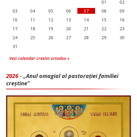
01
02
03
04
05
06
07
08
09
10
11
12
13
14
15
16
17
18
19
20
21
22
23
24
25
26
27
28
29
30
31
Vezi calendar crestin ortodox »
2026 -
„Anul omagial al pastorației familiei
creștine”