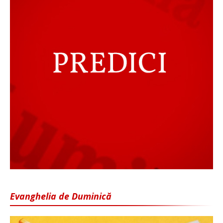
Evanghelia de Duminică