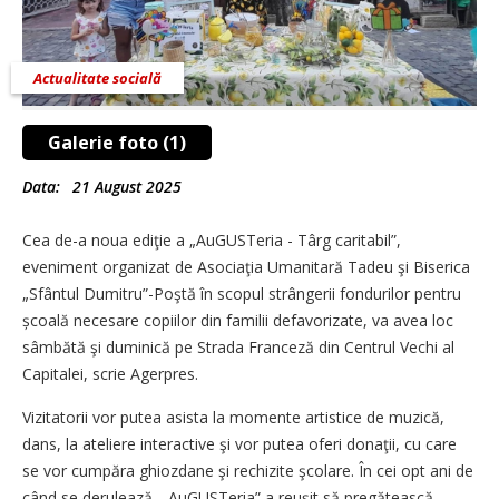
Actualitate socială
Galerie foto (1)
Data:
21 August 2025
Cea de-a noua ediţie a „AuGUSTeria - Târg caritabil”,
eveniment organizat de Asociaţia Umanitară Tadeu şi Biserica
„Sfântul Dumitru”-Poştă în scopul strângerii fondurilor pentru
școală necesare copiilor din familii defavorizate, va avea loc
sâmbătă şi duminică pe Strada Franceză din Centrul Vechi al
Capitalei, scrie Agerpres.
Vizitatorii vor putea asista la momente artistice de muzică,
dans, la ateliere interactive şi vor putea oferi donaţii, cu care
se vor cumpăra ghiozdane şi rechizite şcolare. În cei opt ani de
când se derulează, „AuGUSTeria” a reuşit să pregătească